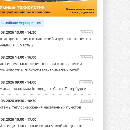
производительностью от 22,4 до 56 кВт.
Суммарная длина трубопроводов ...
3 АВГУСТА 2026
«СиСофт Девелопмент» подвел
Ближайшие мероприятия
итоги конкурса студенческих
проектов «ТИМ-лидеры 2026»
.08.2026 13:00 - 14:30
Вебинар
Новый сезон конкурса «ТИМ-лидеры»
ниторинг, поиск отклонений и дефектоскопия по
стартует уже в сентябре 2026 года ...
нным ТЛО. Часть 2
3 АВГУСТА 2026
«Русклимат» укрепляет
.08.2026 14:00 - 16:00
Вебинар
партнёрство за Уралом
ль систем накопления энергии в повышении
Президент Омского землячества в
тойчивости и гибкости электрических сетей
Москве Михаил Тимошенко посетил
Омск с трёхдневным рабочим визитом ...
31 ИЮЛЯ 2026
.08.2026 09:00 - 14:00
Семинар
минар по котлам Immergas в Санкт-Петербурге
Carrier модернизирует
флагманский чиллер AquaEdge
19XR
.08.2026 09:30 - 10:30
Вебинар
Чиллер получил новую версию,
стемы теплоснабжения населенных пунктов
работающую на хладагенте R1234ze ...
31 ИЮЛЯ 2026
.08.2026 10:00 - 17:00
Семинар
Mitsubishi расширяет
 Мытищи - Настенные котлы малой мощности