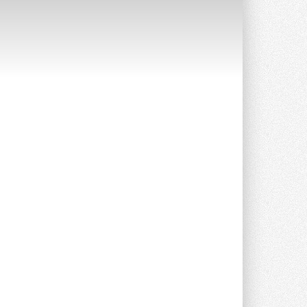
предложение оснащать все новые ...
1
28 ИЮЛЯ 2026
В Подмосковье запустят
производство холодильной
техники и теплообменного
оборудования
Проект реализует компания «ВЕЗА» ...
28 ИЮЛЯ 2026
Ридан объявил о старте продаж
автоматического
балансировочного клапана
Клапан APT‑R3 производится на заводе
в Лешково (Московская область) ...
27 ИЮЛЯ 2026
Шумоглушители собственного
производства от компании
TURKOV
Новая линейка пластинчатых
прямоугольных шумоглушителей ...
27 ИЮЛЯ 2026
Aquatherm Almaty 2026:
ключевая платформа для
развития инженерных систем