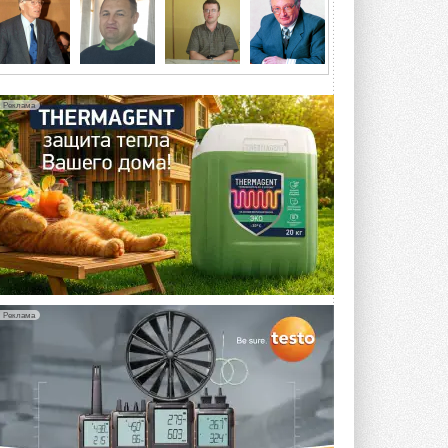
4 АВГУСТА 2026
Тепловые насосы в связке с
солнечной генерацией и
накопителем снижают
потребление на 60%
Реклама
Исследователи из Италии установили ...
4 АВГУСТА 2026
«РУСКЛИМАТ Fest 2026» в Уфе
собрал свыше 700 профи
климатической отрасли
Организатором выступил торгово-
производственный холдинг ...
3 АВГУСТА 2026
«Датарк» испытал модульный
ЦОД с плотностью 54 кВт на
Реклама
стойку
Испытания прошли на собственной
производственной площадке и были ...
3 АВГУСТА 2026
Samsung выпускает VRF-
систему DVM на R32
Линейка включает семь типоразмеров