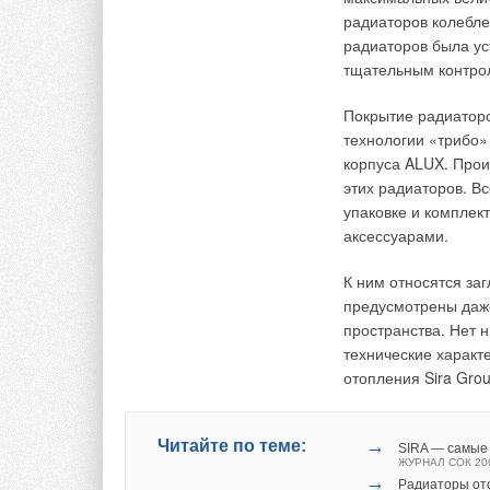
В этой теме еще нет комментариев
строгий контроль пр
радиаторов колеблет
исполнение графико
радиаторов была ус
и вновь разрабатыв
тщательным контрол
Добавить комментарий
Следует также отме
Покрытие радиаторо
с ISO 9001:2000 и 
технологии «трибо»
Ваше имя *
Ваш E-mail *
играет немаловажну
корпуса ALUX. Прои
производства.
этих радиаторов. В
упаковке и комплек
Текст комментария
аксессуарами.
→
Читайте по теме:
Обзор систем 
ЖУРНАЛ СОК ИЮ
К ним относятся за
→
Как определит
предусмотрены даж
ЖУРНАЛ СОК ИЮ
→
Система Качес
пространства. Нет 
от подделок
технические характ
ЖУРНАЛ СОК ИЮ
→
отопления Sira Grou
Тёплый пол Gi
ЖУРНАЛ СОК МА
→
Термоокислит
полипропилен
ЖУРНАЛ СОК МА
→
Читайте по теме:
SIRA — самые 
ЖУРНАЛ СОК 20
→
Радиаторы ото