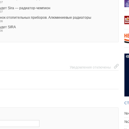
07
будет Sira — радиатор-чемпион
07
ынок отопительных приборов. Алюминиевые радиаторы
06
Уведомления отключены
будет SIRA
06
Уведомления отключены
СТ
№4
№2