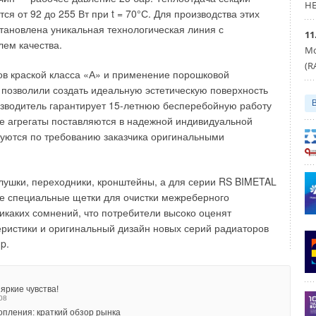
HE
оцессов литья и обработки на всех этапах, 100%
ся от 92 до 255 Вт при t = 70°С. Для производства этих
в поставки и система управления качеством выпускаемой
тановлена уникальная технологическая линия с
11
аемой продукции.
ем качества.
Мо
(R
тить, что персонал Trakya Dokum работает в соответствии
в краской класса «А» и применение порошковой
ISO-TS 16949 «Управление качеством производства», что
 позволили создать идеальную эстетическую поверхность
ю роль в постоянном совершенствовании всех стадий
зводитель гарантирует 15-летнюю бесперебойную работу
се агрегаты поставляются в надежной индивидуальной
туются по требованию заказчика оригинальными
защиты от протечек 2026
НЬ 2026
глушки, переходники, кронштейны, а для серии RS BIMETAL
ь качество хомутов — несколько простых способов
е специальные щетки для очистки межреберного
НЬ 2026
тва РЕХАУ: как цифровые технологии помогают защитить рынок
никаких сомнений, что потребители высоко оценят
еристики и оригинальный дизайн новых серий радиаторов
НЬ 2026
p.
acomini — решение в комплекте!
Й 2026
ельная деструкция — основной фактор сокращения срока службы
овых труб
Й 2026
яркие чувства!
08
пления: краткий обзор рынка