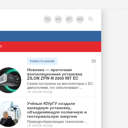
TG
VK
RT
MX
Т
EN
Новости рынка
Новинка — приточная
вентиляционная установка
ZILON ZPW-N 2000 INT EC
Серия построена на вентиляторах с EC-
двигателями, что обеспечивает ...
18 ЧАСОВ НАЗАД
Учёные ЮУрГУ создали
каскадную установку,
объединяющую солнечную и
геотермальную энергию
Природосберегающие технологии ...
19 ЧАСОВ НАЗАД