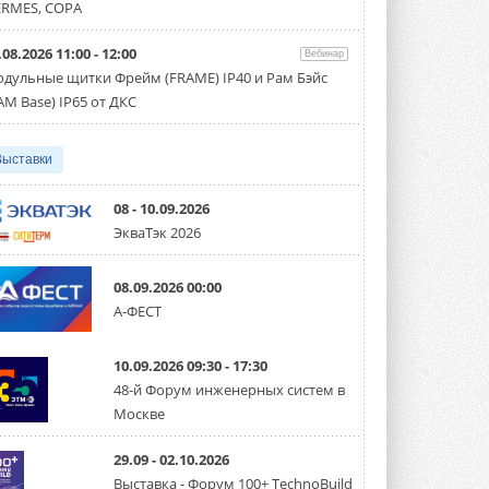
направление систем
RMES, COPA
охлаждения для ЦОД
Mitsubishi Electric создаёт в США новую
компанию MEHITS US Inc. ...
.08.2026 11:00 - 12:00
Вебинар
31 ИЮЛЯ 2026
дульные щитки Фрейм (FRAME) IP40 и Рам Бэйс
AM Base) IP65 от ДКС
США запретили использование
иностранных инверторов
28 июля 2026 года Федеральная
Выставки
комиссия по связи США (FCC) обновила
свой специальный перечень Covered ...
31 ИЮЛЯ 2026
08 - 10.09.2026
ЭкваТэк 2026
Уже через месяц в России
можно будет устанавливать
солнечные панели в МКД
08.09.2026 00:00
С 1 сентября снимается запрет на
микрогенерацию в многоквартирных ...
А-ФЕСТ
30 ИЮЛЯ 2026
10.09.2026 09:30 - 17:30
Канальные вентиляторы с ЕС-
двигателями Sysimple TRS EC
48-й Форум инженерных систем в
Poti
Москве
Новинка от Системэйр —
прямоугольный канальный ...
30 ИЮЛЯ 2026
29.09 - 02.10.2026
Выставка - Форум 100+ TechnoBuild