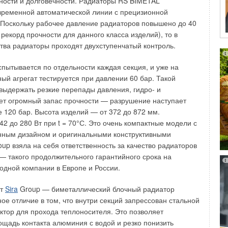
топительных приборах Clima-Canal с принудительной
ности и долговечности. Радиаторы RS BIMETAL
бработка приливов и облоя, гальваническое покрытие,
временной автоматической линии с прецизионной
т.д. Фитинги Trakya Dokum из ковкого чугуна
 Поскольку рабочее давление радиаторов повышено до 40
ованиям действующих стандартов ISO 49 и EN 10242, а
вала презентация по DBE — Dynamic Boost Effect (Эффект
рекорд прочности для данного класса изделий), то в
в соответствии с конструктивным символом «А».
етания), проведенная одним из самых опытных
тва радиаторы проходят двухступенчатый контроль.
ии «Терморос» — руководителем отдела развития
е фитинги являются соединительными резьбовыми
М. Лапиным. На презентации «Новинки от JAGA – 2004» был
спытывается по отдельности каждая секция, и уже на
ний по ISO 7-1. Внутренние резьбы чугунных фитингов
Альбом Технических Решений) JAGA — пособие для
ый агрегат тестируется при давлении 60 бар. Такой
лнены цилиндрическими, наружные резьбы выполнены
монтажников, специально разработанное техническим
выдержать резкие перепады давления, гидро- и
сностью 1:16. Резьбовые соединения с цилиндрической
нии «Терморос» В.В. Бугловым.
ет огромный запас прочности — разрушение наступает
спользуются для уплотнений через прокладку или
 120 бар. Высота изделий — от 372 до 872 мм.
ость фитингов из ковкого чугуна Trakya Dokum может быть
ордом деловой части мероприятия стал рассказ
2 до 280 Вт при t = 70°С. Это очень компактные модели с
ак и с покрытием по методу горячего оцинкования. Фитинги
ктора компании А.С. Аршакяна о лучших объектах России,
нным дизайном и оригинальными конструктивными
ом для временного предохранения от образования
лены отопительные приборы
JAGA
. Гости компании были
up взяла на себя ответственность за качество радиаторов
тствии с нормативом EN 10242, масса цинкового покрытия
оличеством объектов, которые удалось сделать
) — такого продолжительного гарантийного срока на
 500 г/м2, что соответствует средней толщине слоя 70
ми специалистов из проектных институтов, архитектурных
 одной компании в Европе и России.
ных торговых партнеров «Термороса».
от
Sira
Group — биметаллический блочный радиатор
ытания каждого фитинга производятся в соответствии с
ти семинара гостей ожидал фуршет и беспроигрышная
ое отличие в том, что внутри секций запрессован стальной
2. Подразумевается, что испытание производится
которой каждый гость семинара получил фирменный зонт
ктор для прохода теплоносителя. Это позволяет
лическим давлением 30 бар, что эквивалентно давлению
ым счастливчикам удалось выиграть ценный приз.
щадь контакта алюминия с водой и резко понизить