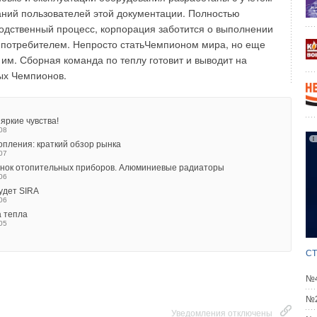
ний пользователей этой документации. Полностью
одственный процесс, корпорация заботится о выполнении
 потребителем. Непросто статьЧемпионом мира, но еще
 им. Сборная команда по теплу готовит и выводит на
ых Чемпионов.
яркие чувства!
08
пления: краткий обзор рынка
07
ынок отопительных приборов. Алюминиевые радиаторы
06
будет SIRA
06
а тепла
05
СТ
№4
№2
Уведомления отключены