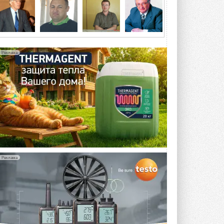
5 АВГУСТА 2026
21-й ежегодный форум
«ЦОД-2026»
Мероприятие пройдет 2-3 сентября в
отеле Radisson Slavyanskaya. Форум
Реклама
посетит более двух тысяч участников ...
5 АВГУСТА 2026
Китайская Shenling представила
линейку тепловых насосов
«воздух-вода» на R290
Серия ThermaX R290 All-In-One
включает три модели ...
4 АВГУСТА 2026
Тепловые насосы в связке с
солнечной генерацией и
Реклама
накопителем снижают
потребление на 60%
Исследователи из Италии установили ...
4 АВГУСТА 2026
«РУСКЛИМАТ Fest 2026» в Уфе
собрал свыше 700 профи
климатической отрасли