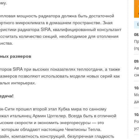
вый продукт с теплоизоляцией — FURANFLEX IZOL. Он
му.
ю оболочку, что позволяет его монтировать независимо от
 канала, как внутри, так и снаружи здания. Обладая
пловая мощность радиатора должна быть достаточной
шим весом (9,5 кг на п.м., Ø200), не требует закладки
ртного микроклимата в домашнем пространстве. Зная
шняя отделка FURANFLEX IZOL может быть выполнена в
еристики радиатора SIRA, квалифицированный консультант
ме, для более полного стилистического соответствия
08
ассчитать количество секций, необходимое для отопления
Пр
нства.
(п
щества материала FURANFLEX:
тных размеров
09
итность;
Ав
торов SIRA при высоких показателях теплоотдачи, а также
жность использования для дымоходов любой длины
сэ
азмеров позволяют использовать модели новых серий как
метра;
малых интерьерах.
овка для любой формы трубы по сечению дымохода;
10
-, холодо- и коррозиестойкость;
Мо
едача!
ая внутренняя поверхность;
да
ствление монтажа без разлома стен;
т заводской гарантии
.
к-Сити прошел второй этап Кубка мира по санному
10
ржал итальянец Армин Цоггелер. Всегда быть в отличной
Ро
ысокие скорости и экономить энергоресурсы — это
ус
акопительные водонагреватели Royal Thermo: чем отличаются
, которым обладают настоящие Чемпионы Тепла.
айн, компактность конструкций, безупречная гладкость
ГУСТ 2026