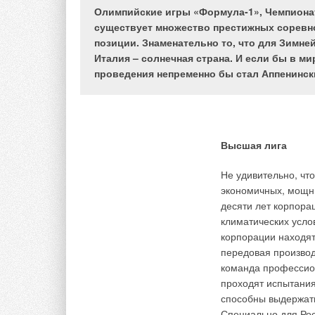
Олимпийские игры «Формула-1», Чемпионат
существует множество престижных соревн
позиции. Знаменательно то, что для Зимн
Италия – солнечная страна. И если бы в м
Усовершенствуются 
проведения непременно бы стал Аппенинск
придерживаясь зада
выгодном жидком ил
нагревается до «точ
который, смешиваяс
Высшая лига
Кирпичные дымоходы
создают благоприят
Не удивительно, чт
кислоты, что приво
экономичных, мощны
меньшей степени, н
десяти лет корпора
имеющие на своей п
климатических усло
конструкции привод
корпорации находя
угарного газа в дом.
передовая производ
команда профессио
Чтобы избежать под
проходят испытания 
разработан полиме
способны выдержать
которые помогут со
Специально для Ро