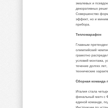
→
эмалевых и псевдок
Об утилизации
ЖУРНАЛ СОК ИЮ
декоративных решет
→
Совершенство
Совершенство форм
процессов ре
ЖУРНАЛ СОК ИЮ
эффект, но и миним
→
Теплотехничес
прибора.
эксплуатации 
ЖУРНАЛ СОК ИЮ
→
Водонагревател
Тепломарафон
энергоэффект
ЖУРНАЛ СОК ИЮ
Главным претенден
олимпийский чемпио
грамотно распреде
условий монтажа, у
течение долгих лет
Комментарии
технические характ
Cборная команда 
В этой теме еще нет комментариев
Италия стала четы
финальный матч с Ф
Добавить комментарий
единой команде, по
Инструкции по уста