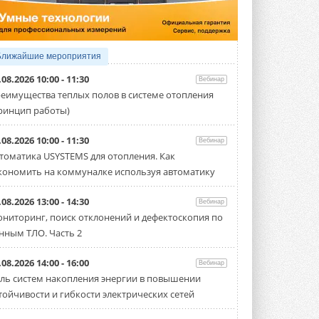
Организатором выступил торгово-
производственный холдинг ...
3 АВГУСТА 2026
«Датарк» испытал модульный
Ближайшие мероприятия
ЦОД с плотностью 54 кВт на
стойку
.08.2026 10:00 - 11:30
Вебинар
Испытания прошли на собственной
еимущества теплых полов в системе отопления
производственной площадке и были ...
ринцип работы)
3 АВГУСТА 2026
Samsung выпускает VRF-
.08.2026 10:00 - 11:30
Вебинар
систему DVM на R32
томатика USYSTEMS для отопления. Как
Линейка включает семь типоразмеров
кономить на коммуналке используя автоматику
производительностью от 22,4 до 56 кВт.
Суммарная длина трубопроводов ...
3 АВГУСТА 2026
.08.2026 13:00 - 14:30
Вебинар
ниторинг, поиск отклонений и дефектоскопия по
«СиСофт Девелопмент» подвел
нным ТЛО. Часть 2
итоги конкурса студенческих
проектов «ТИМ-лидеры 2026»
Новый сезон конкурса «ТИМ-лидеры»
.08.2026 14:00 - 16:00
Вебинар
стартует уже в сентябре 2026 года ...
ль систем накопления энергии в повышении
3 АВГУСТА 2026
тойчивости и гибкости электрических сетей
«Русклимат» укрепляет