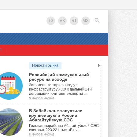
TG
VK
RT
MX
Т
EN
Новости рынка
Российский коммунальный
ресурс на исходе
Заниженные тарифы ведут
инфраструктуру ЖКХ к дальнейшей
деградации, считают эксперты ...
5 ЧАСОВ НАЗАД
В Забайкалье запустили
крупнейшую в России
Абагайтуйскую СЭС
Годовая выработка Абагайтуйской СЭС
составит 223 221 тыс. кВт-ч ...
8 ЧАСОВ НАЗАД