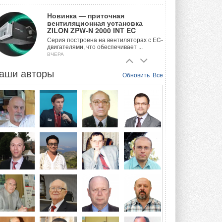
Новинка — приточная
вентиляционная установка
ZILON ZPW-N 2000 INT EC
Серия построена на вентиляторах с EC-
двигателями, что обеспечивает ...
ВЧЕРА
аши авторы
Учёные ЮУрГУ создали
Обновить
Все
каскадную установку,
объединяющую солнечную и
геотермальную энергию
Природосберегающие технологии ...
ВЧЕРА
Для Арктики создали
технологию защиты
ветрогенераторов от аварий
Разработка учитывает влияние
мерзлоты, обледенения и снеговых ...
ВЧЕРА
Гибридный тепловой насос PV/T
с одним общим испарителем
Исследователи предложили
конструкцию двухисточникового ...