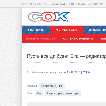
СОК № 3 2007 Пусть всегда будет Sira — радиатор-чемпион
Современным котлам и котельным 
ГЛАВНОЕ
ЖУРНАЛ СОК
КОМПАН
Опубликовано в журнале
СОК №3 | 2007
АРХИВ ЖУРНАЛА СОК
СТАТЬИ ПО РУБРИКАМ
НА
Отопление, ГВС
Рубрика
:
Пусть всегда будет Sira — радиато
Дымоходы
Тэги
:
С появлением на отопительном рынке совр
Опубликовано в журнале
СОК №3 | 2007
имеющих высокие показатели КПД, особо 
Причина кроется в следующем. Практически
Отопление, ГВС
Рубрика
:
дымоотводящим каналом человек использов
которого выделяется большое количество 
Sira
Радиаторы, конвекторы
Тэги
:
300°С, стенки дымохода прогревались луч
копоть.