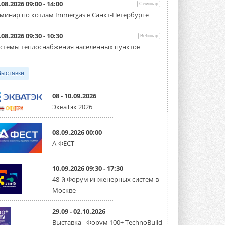
партнёрство за Уралом
.08.2026 09:00 - 14:00
Семинар
Президент Омского землячества в
минар по котлам Immergas в Санкт-Петербурге
Москве Михаил Тимошенко посетил
Омск с трёхдневным рабочим визитом ...
31 ИЮЛЯ 2026
.08.2026 09:30 - 10:30
Вебинар
стемы теплоснабжения населенных пунктов
Carrier модернизирует
флагманский чиллер AquaEdge
19XR
Выставки
Чиллер получил новую версию,
работающую на хладагенте R1234ze ...
31 ИЮЛЯ 2026
08 - 10.09.2026
ЭкваТэк 2026
Mitsubishi расширяет
направление систем
охлаждения для ЦОД
08.09.2026 00:00
Mitsubishi Electric создаёт в США новую
компанию MEHITS US Inc. ...
А-ФЕСТ
31 ИЮЛЯ 2026
10.09.2026 09:30 - 17:30
США запретили использование
иностранных инверторов
48-й Форум инженерных систем в
28 июля 2026 года Федеральная
Москве
комиссия по связи США (FCC) обновила
свой специальный перечень Covered ...
31 ИЮЛЯ 2026
29.09 - 02.10.2026
Выставка - Форум 100+ TechnoBuild