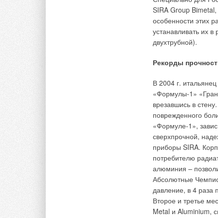
FURANFLEX — это п
SIRA Group Bimetal,
и абсолютно гладку
особенности этих р
скапливание разруш
устанавливать их в 
двухтрубной).
Полимерный матер
кислотостойкостью 
Рекорды прочност
нержавеющая сталь
способе монтажа. Г
В 2004 г. итальяне
(вкладыш) опускает
«Формулы-1» «Гран-
давлением раскрыва
врезавшись в стену
необратимой реакци
поврежденного боли
«Формуле-1», завис
Непосредственный м
сверхпрочной, наде
ч.Что, в свою очер
приборы SIRA. Корп
работы до наступл
потребителю радиат
свое применение и
алюминия – позволи
максимальная высо
Абсолютные Чемпио
составляет 46 м пр
давление, в 4 раза
Второе и третье ме
Благодаря техниче
Metal и Aluminium, 