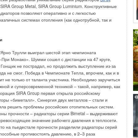
олимерный вкладыш, имеющий цельнокроеную структуру
 SIRA Group Metal, SIRA Group Luminium. Конструктивные
ю внутреннюю поверхность, благодаря чему исключается
адиаторов позволяют оперативно и с легкостью
ающих кислот на стенках дымохода.
различных системах отопления (как однотрубной, так и
иал FURANFLEX также обладает повышенной
и прослужит как минимум в 2,5 раза дольше, чем
и
. Уникальность технологии FURANFLEX заключается и в
ибкий, неограниченный в размерах, полимерный рукав
ц Ярно Трулли выиграл шестой этап чемпионата
ся в дымоход, подключается к паровому генератору и под
При Монако». Шумми сошел с дистанции на 47 круге,
ется, точно повторяя форму дымохода, в результате
. Гонщик не пострадал, но продолжить выступление из-за
и материал полностью затвердевает.
да не смог. Победа в Чемпионате Тепла, впрочем, как и в
ит не только от таланта участника. Необходимо заручиться
онтаж без подготовительных работ занимает от 1,5 до 3
жной и суперсовременной техникой – такой, например, как
едь, позволяет не откладывать ремонт и профилактические
орация SIRA Group первая открыла российскому
ения теплого времени года. Технология FURANFLEX нашла
оры «биметалл». Синергия двух металлов – стали и
 в промышленных масштабах. На сегодняшний день
ла решить проблемы российских отопительных систем.
та смонтированных разово промышленных труб
ны прочности – радиаторы серии Bimetal – выдерживают
и диаметре 1250 мм.
 превосходящее значение рабочего давления в теплосети.
сто на пьедестале прочности разделили радиаторы серий
ским разработкам наших специалистов теперь мы можем
способные противостоять давлению, в 2–3 раза