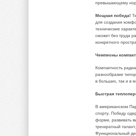
предложить вам но
превышающему нор
имеет теплозащитну
кирпичного дымового
Мощная победа!
Те
относительно неболь
для создания комфо
фундамента. А вне
технические характ
любой цветовой гам
сможет без труда р
зданию.
конкретного простра
Основные преиму
Чемпионы компак
монол
Компактность радиа
возмо
разнообразие типор
и диа
в больших, так и в 
устан
тепло
Быстрая теплопер
гладк
осуще
30 ле
В американском Пар
спорту. Победу оде
форме, развивать в
→
Читайте по теме:
Инверторные н
трехкратный талант
три серии
Функциональный диз
ЖУРНАЛ СОК АВ