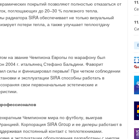
11
ерамических покрытий позволяют полностью отказаться от
 тепловых отходов
НЬ 2026
Се
ок, поглощающих до 20–30 % полезного тепла.
вание отопительно-вентиляционных систем коррекцией
ы радиатора SIRA обеспечивает не только визуальный
гулирования
11
НЬ 2026
изирует потери тепла, а также улучшает теплоотдачу
кие характеристики лучисто-конвективной панели при
Си
в действующей котельной
НЬ 2026
ь Royal Thermo Smalto Inverter: интеллект, стиль и
ивность
НЬ 2026
том на звание Чемпиона Европы по марафону был
н 2004 г. итальянец Стефано Бальдини. Фаворит
лил силы и финишировал первым! При четком соблюдении
становки и эксплуатации SIRA способны работать в
, сохраняя свои первоначальные эстетические и
еристики.
Уведомления отключены
профессионалов
рехкратным Чемпионом мира по футболу, выиграв
ранцией. Корпорация SIRA Group и ее дилеры работают в
ддерживая постоянный контакт с теплотехниками.
новке и эксплуатации оборудования разработаны с учетом