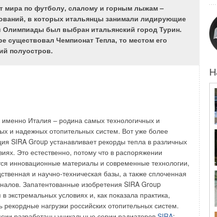
 мира по футболу, слалому и горным лыжам –
ований, в которых итальянцы занимали лидирующие
ей Олимпиады был выбран итальянский город Турин.
ире существовал Чемпионат Тепла, то местом его
технологии, и отопительные котлы теперь работают
ий полуостров.
нного температурного режима, на более экономически
и газообразном топливе. Дымоход в таких условиях редко
Н
ки росы», что приводит к накоплению водяного пара,
ь с окисью серы, образует серную кислоту.
 по своей структуре имеют шероховатости, неровности и
ную ситуацию для впитывания и накопления паров серной
о именно Италия – родина самых технологичных и
дит к разрушению дымохода в течении пяти-семи лет. В
х и надежных отопительных систем. Вот уже более
о все же подвержены коррозии и стальные дымоходы,
ция SIRA Group устанавливает рекорды тепла в различных
ротяженности стыки и пазы. Нарушение целостности
виях. Это естественно, потому что в распоряжении
ит к появлению пятен и трещин на стенах, попадания
тся инновационные материалы и современные технологии,
ственная и научно-техническая базы, а также сплоченная
налов. Запатентованные изобретения SIRA Group
обного, чтобы сохранить свое жилье и здоровье, и был
в экстремальных условиях и, как показала практика,
рный материал FURANFLEX, обладающий свойствами,
 рекордные нагрузки российских отопительных систем.
хранить ваш дымоход в течение длительного времени.
ссии разработаны уникальные серии радиаторов
SIRA
: