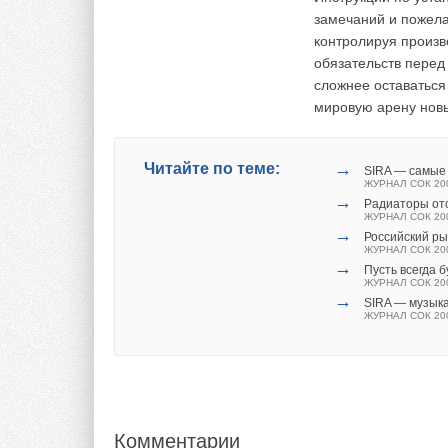
Ваше имя *
Ваш E-mail *
замечаний и пожела
контролируя произв
обязательств перед
сложнее оставаться
Текст комментария
мировую арену нов
→
Читайте по теме:
SIRA — самые 
ЖУРНАЛ СОК 20
→
Радиаторы ото
ЖУРНАЛ СОК 20
→
Российский р
ЖУРНАЛ СОК 20
→
Пусть всегда 
ЖУРНАЛ СОК 20
→
SIRA — музык
ЖУРНАЛ СОК 20
Комментарии