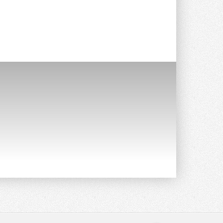
опроса Daikin о восприятии жары ...
28 ИЮЛЯ 2026
CDU производства LG прошёл
валидацию NVIDIA для ИИ-дата-
центров
Компания становится официальным
партнёром NVIDIA по системам ...
28 ИЮЛЯ 2026
В Великобритании предлагают
сделать кондиционирование
обязательным для новостроек
Либеральные демократы внесли
предложение оснащать все новые ...
1
28 ИЮЛЯ 2026
В Подмосковье запустят
производство холодильной
техники и теплообменного
оборудования
Проект реализует компания «ВЕЗА» ...
28 ИЮЛЯ 2026
Ридан объявил о старте продаж
автоматического
балансировочного клапана