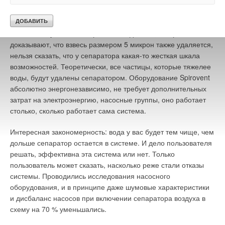
размеры частиц от 15 до 20 микрон — при помощи
стандартной фильтрации это удалить невозможно.
Более того, у нас есть европейские данные, которые
доказывают, что взвесь размером 5 микрон также удаляется,
нельзя сказать, что у сепаратора какая-то жесткая шкала
возможностей. Теоретически, все частицы, которые тяжелее
воды, будут удалены сепаратором. Оборудование Spirovent
абсолютно энергонезависимо, не требует дополнительных
затрат на электроэнергию, насосные группы, оно работает
столько, сколько работает сама система.
Интересная закономерность: вода у вас будет тем чище, чем
дольше сепаратор остается в системе. И дело пользователя
решать, эффективна эта система или нет. Только
пользователь может сказать, насколько реже стали отказы
системы. Проводились исследования насосного
оборудования, и в принципе даже шумовые характеристики
и дисбаланс насосов при включении сепаратора воздуха в
схему на 70 % уменьшались.