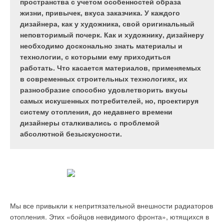
кондиционирования воздуха. Организаторы
тепловым завесам. За прошедший период
до недавнего времени были мало известны в
пространства с учетом особенностей образа
семинара - Министерство по делам ГО и ЧС
накопилась определенная практика применения
России. Ведущим производителем сепараторов
жизни, привычек, вкуса заказчика. У каждого
Республики Татарстан и Русская Ассоциация
воздушных тепловых завес (ВТЗ) на крупных
является голландская фирма Spirotech, которую
дизайнера, как у художника, свой оригинальный
Гигиены Вентиляции. Участники семинара -
объектах, где вопрос открытых входных и
на российском рынке представляет компания
неповторимый почерк. Как и художнику, дизайнеру
представители более чем 50 предприятий и
въездных проемов в холодное время года крайне
«ГлавОбъект», известная ранее под названием
необходимо досконально знать материалы и
муниципальных служб, регулярно
важен.
«Кора-до». О разработке Spirotech -
технологии, с которыми ему приходиться
сталкивающихся с проблемами гигиены
полнопоточных сепараторах Spirovent, в основу
работать. Что касается материалов, применяемых
вентиляции.
которых положена уникальная трубка Spiro,
в современных строительных технологиях, их
рассказывает ведущий специалист направления
разнообразие способно удовлетворить вкусы
марки Spirovent компании «ГлавОбъект» Евгений
самых искушенных потребителей, но, проектируя
Александрович Дорошенко.
систему отопления, до недавнего времени
дизайнеры сталкивались с проблемой
абсолютной безыскусности.
Отложения пыли в
Типоразмерный ряд и
воздуховоде системы
характеристики ВТЗ
вентиляции
серий 350/450
При выборе определенного типа завес действительно
существует несколько базовых параметров —
Мы все привыкли к непритязательной внешности радиаторов
шиберирующие (отсекающие) возможности, зависящие от
Инспекционный робот
отопления. Этих «бойцов невидимого фронта», ютящихся в
скорости воздуха истекающего из ВТЗ, тепловые
проводит обследование
— Когда в мире были изобретены первые сепараторы