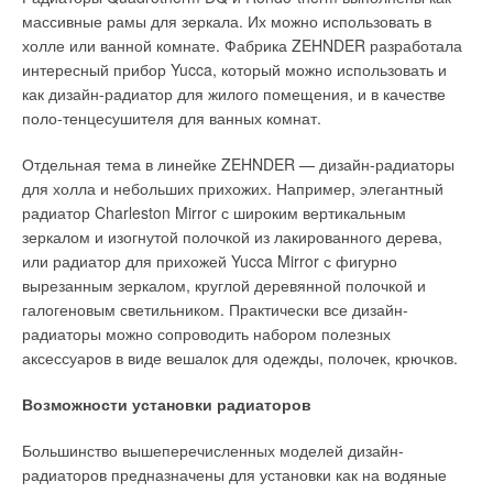
решения каких-то проблем, стоящих на сегодняшний день с
массивные рамы для зеркала. Их можно использовать в
воздухом, это оборудование достаточно далеко шагнуло от
холле или ванной комнате. Фабрика ZEHNDER разработала
стандартных грязевиков и воздухосборников. Обычно
интересный прибор Yucca, который можно использовать и
применяются сетчатые фильтры с какими-либо сетчатыми
как дизайн-радиатор для жилого помещения, и в качестве
элементами.
поло-тенцесушителя для ванных комнат.
Уведомления отключены
Фильтр как панацея от шламовой коррозии имеет ряд
Отдельная тема в линейке ZEHNDER — дизайн-радиаторы
Комментарии
недостатков, его способность удалять шлам определяется
для холла и небольших прихожих. Например, элегантный
диаметром сетки. Например, фильтр может задерживать 100
радиатор Charleston Mirror с широким вертикальным
В этой теме еще нет комментариев
или 50 микрон, но все, что меньше этого значения, будет
зеркалом и изогнутой полочкой из лакированного дерева,
через этот фильтр проходить, а крупнее — задерживаться.
или радиатор для прихожей Yucca Mirror с фигурно
вырезанным зеркалом, круглой деревянной полочкой и
Добавить комментарий
И стечением времени мы можем добиться полной
галогеновым светильником. Практически все дизайн-
непроходимости фильтра, что приведет к износу или
радиаторы можно сопроводить набором полезных
Ваше имя *
поломке оборудования. Кроме того, для того чтобы
аксессуаров в виде вешалок для одежды, полочек, крючков.
обслуживать фильтр, необходимо остановить систему,
открыть крышку, достать фильтрующий элемент и заменить
Возможности установки радиаторов
Ваш E-mail *
либо очистить его, в этот момент система останавливается.
Большинство вышеперечисленных моделей дизайн-
Обслуживание сепараторов занимает минимум времени:
радиаторов предназначены для установки как на водяные
достаточно буквально нескольких секунд, чтобы сбросить
Текст комментария