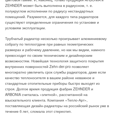
широких пределах. Проектирование больших тепловых завес
чтобы меньше потерять в гидравлике системы, то можно
ZEHNDER может быть выполнена в радиусном, т. е.
— очень серьезная задача, особенно для суровых
изготавливать оборудование для присоединения к любым
полукруглом исполнении по радиусу нестандартных
климатических условий. Применяемыми решениями по
трубопроводам; гидравлический деаэратор — для удаления
помещений. Разумеется, для каждого типа радиаторов
нагреву воздуха могут быть не только классические водяные
растворенного в воде кислорода и других газов,
существуют определенные ограничения по установке и
нагреватели, но и газовые горелки с косвенным и даже
прерывистого действия — удаление происходит под
условиям эксплуатации.
прямым нагревом воздуха продуктами сгорания. Такие
действием вакуума.
устройства разрабатывает екатеринбургская фирма «Газ-
Трубчатый радиатор несколько проигрывает алюминиевому
Инжиниринг».
Границы применения оборудования — 110°С и 10 бар.
собрату по теплоотдаче при равных геометрических
Оборудование для других значений температуры и давления
размерах и рабочему давлению, но как мы видим, намного
При выборе типа тепловых завес обязательно следует
изготавливается на заказ, а в Европе существует
превосходит по своим техническим и дизайнерским
определять приоритеты, т.к. сочетание высокой шиберирую-
специальная линейка для так называемого солнечного
возможностям. Новейшая технология защитного покрытия
щей способности, т.е. скорости воздуха выше 70 км/ч, и
обогрева, где оборудование используется в системах с
внутренних поверхностей Zehn-der-pro позволяет
низкого шума невозможно. Сочетание высокой тепловой
давлением 10 бар, но температура 200°С — серия Solar.
многократно увеличить срок службы радиаторов, даже если
мощности в 300-500 кВт и малозаметности без
качество теплоносителя в вашем районе неважное и
использования специальных скрытых венткамер также
В России пока это оборудование широко не применяется, но
стандартные отопительные приборы быстро выходят из
невозможно. Установка «слабых» завес, с низкой скоростью
в Европе оно востребовано и используется активно. Есть
строя. Долгое время продукция фабрик ZEHNDER и
струи и достаточной тепловой мощностью, на входе в
возможность изготавливать оборудование из нержавеющей
ARBONIA считалась «элитной», рассчитанной на
тамбурах приемлема только при наличии автоматики,
стали для спецзаказов.
взыскательного клиента. Компания «Тепло-Арт»,
блокирующей открывание одной автоматической двери при
поставляющая дизайн-радиаторы на российский рынок уже в
открытии другой. Использование «бытовых» серий ВТЗ,
— Оборудование, поставляемое на рынок России, в
течение б лет, сломала этот стереотип.