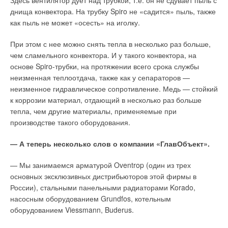
Здесь вентилятор дует над трубкой, т.е. он не сдувает пыль с
днища конвектора. На трубку Spiro не «садится» пыль, также
как пыль не может «осесть» на иголку.
При этом с нее можно снять тепла в несколько раз больше,
чем сламельного конвектора. И у такого конвектора, на
основе Spiro-трубки, на протяжении всего срока службы
неизменная теплоотдача, также как у сепараторов —
неизменное гидравлическое сопротивление. Медь — стойкий
к коррозии материал, отдающий в несколько раз больше
тепла, чем другие материалы, применяемые при
производстве такого оборудования.
— А теперь несколько слов о компании «ГлавОбъект».
— Мы занимаемся арматурой Oventrop (один из трех
основных эксклюзивных дистрибьюторов этой фирмы в
России), стальными панельными радиаторами Korado,
насосным оборудованием Grundfos, котельным
оборудованием Viessmann, Buderus.