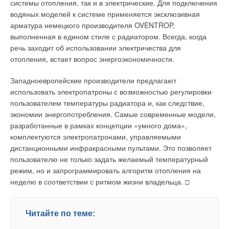
системы отопления, так и в электрические. Для подключения
накопившийся шлам. Не нужно дополнительных расчетов по
водяных моделей к системе применяется эксклюзивная
применению обратно-промывных фильтров, расчетов
арматура немецкого производителя OVENTROP,
расхода воды на обратную промывку. Применяя сепараторы
выполненная в едином стиле с радиатором. Всегда, когда
Spirovent, вы сбрасываете такое незначительное количество
речь заходит об использовании электричества для
воды, что подпиткой при расчетах можно пренебречь.
отопления, встает вопрос энергоэкономичности.
Кроме того, сепараторы Spirovent имеют неизменный
Западноевропейские производители предлагают
показатель гидравлического сопротивления. При
использовать электропатроны с возможностью регулировки
стандартных условиях, о которых было сказано выше,
пользователем температуры радиатора и, как следствие,
показатель гидравлического сопротивления измеряется 1
экономии энергопотребления. Самые современные модели,
кПа, или 0,01 бар, т.е. при расчетах им вообще можно
разработанные в рамках концепции «умного дома»,
пренебречь, этот показатель не оказывает решающего
комплектуются электропатронами, управляемыми
значения на гидравлические характеристики системы.
дистанционными инфракрасными пультами. Это позволяет
пользователю не только задать желаемый температурный
Когда же вы применяете фильтры, вы вынуждены иметь
режим, но и запрограммировать алгоритм отопления на
какой-то запас, чтобы преодолеть сопротивление
неделю в соответствии с ритмом жизни владельца. □
фильтрующего элемента. Сепараторы Spirovent
обеспечивают удаление частиц размером до 5 микрон, при
обычной фильтрации это невозможно. Диапазон сепарации
Читайте по теме:
Spirovent — от 5 микрон до преимущественно применяемого