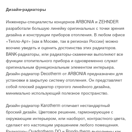
работающих со скоростями воздуха менее 12 м/с для
чем-то отличается от европейского?
закрытия проемов автомобильных ворот, даже в
Дизайн-радиаторы
автосервисах, практически бессмысленно, дешевле
— Нет, ничем. Выпускается стандартная линейка, для
устанавливать агрегаты воздушного отопления любого типа.
России есть возможность заказать оборудование для 16 бар.
Инженеры-специалисты концернов ARBONIA и ZEHNDER
□
разработали большую линейку оригинальных с точки зрения
— Какие преимущества обеспечивают сепараторы
дизайна и конструкции приборов отопления. В любом офисе
Spirovent по сравнению с обычными фильтрами?
«Тепло-Арт» (как в Москве, так в регионах России) можно
>>>
Также читайте по теме
Тепловые завесы: принцип действия,
Приведите примеры.
воочию увидеть и оценить достоинства этих радиаторов.
характеристики, обзор рынка
в журнале
СОК 2004 №3
BANK-радиаторы, или радиаторы-скамеечки выполняют все
— Сепараторы разделяются на несколько типов: сепараторы
функции отопительного прибора и одновременно служат
шлама, которые удаляют только продукты коррозии,
Читайте по теме:
оригинальным функциональным элементом интерьера.
сепараторы воздуха, удаляющие микропузырьки,
Дизайн-радиатор Decotherm от ARBONIA предназначен для
→
скапливающиеся в системе, и сепараторы комбинированные
Зона особой ответственности
установки в закрытую систему отопления. Он представляет
ЖУРНАЛ СОК НОЯБРЬ 2023
— удаляют и шлам, и воздух. Завод Spirotech
собой плоский радиатор строгого линейного дизайна,
→
Высоконапорные вентиляторы ВИР: работают там, где
сконцентрировал все свои усилия на разработке и выпуске
другие не справятся
минимально использующий полезное пространство.
ЖУРНАЛ СОК НОЯБРЬ 2022
оборудования, которое улучшает характеристики
→
«ВЕЗА»: 27 лет работы на благо отрасли
теплоносителя.
Дизайн-радиатор Karotherm отличает нестандартный
ЖУРНАЛ СОК ИЮНЬ 2022
→
Решения для систем воздушного охлаждения дата-
броский дизайн. Цветовое решение, гармонирующее с
центров от компании «ВЕЗА»
И я не могу сказать, что это альтернатива водоподготовке,
окружающим интерьером, или наоборот, контрастного цвета,
ЖУРНАЛ СОК АПРЕЛЬ 2022
водоподготовка — это ряд достаточно сложных
→
сделают его настоящим украшением любого помещения.
Долгая история и серьёзные проекты «ВЕЗА»
мероприятий, требующих взвешенного подхода, но для
ЖУРНАЛ СОК ФЕВРАЛЬ 2022
Радиаторы Quadrotherm DQ и Rondo-therm выполнены как