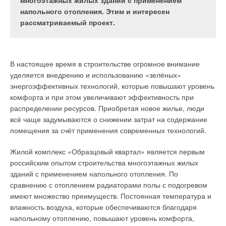
Данный инженерный объект был установлен в
температуре подачи. Это позволяет, среди
многоэтажных жилых зданий с применением
городе Алматы, южной столице Республики
прочего, использовать отработанное тепло — как,
напольного отопления. Этим и интересен
Казахстан.
например, в монтажном цехе Oventrop в городе
рассматриваемый проект.
Брилоне, расположенном в регионе Зауэрланд
(Германия).
Описание проекта
В настоящее время в строительстве огромное внимание
уделяется внедрению и использованию «зелёных»
Котельная, спроектированная на базе трёх паровых котлов
энергоэффективных технологий, которые повышают уровень
Viessmann
Vitomax 100-HS, используется для
комфорта и при этом увеличивают эффективность при
теплоснабжения производственной базы Группы компаний
распределении ресурсов. Приобретая новое жилье, люди
«ЭФКО», крупнейшего российского производителя жиров
всё чаще задумываются о снижении затрат на содержание
специального назначения, используемых в кондитерской,
помещения за счёт применения современных технологий.
хлебопекарной и других отраслях пищевой
Фото 1. Новый
промышленности. Компания также является ведущим
Жилой комплекс «Образцовый квартал» является первым
монтажный цех на
производителем майонеза, растительного масла и кетчупа в
российским опытом строительства многоэтажных жилых
производственном
России, выпуская эту продукцию под брендами «Слобода» и
зданий с применением напольного отопления. По
участке в городе Брилоне
Altero.
сравнению с отоплением радиаторами полы с подогревом
имеют множество преимуществ. Постоянная температура и
Цель реализации этого проекта — обеспечение
влажность воздуха, которые обеспечиваются благодаря
действующих и вновь вводимых производственных объектов
напольному отоплению, повышают уровень комфорта,