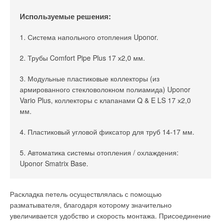
комбинированной (HR515A) горелками фирмы CIB Unigas.
Используемые решения:
Для подогрева питательной воды установлен пластинчатый
теплообменник производства ЗАО «Ридан», всё насосное
1. Система напольного отопления Uponor.
оборудование — производства компании Wilo. Удаление
кислорода из питательной воды производится атмосферным
2. Трубы Comfort Pipe Plus 17 х2,0 мм.
деаэратором.
3. Модульные пластиковые коллекторы (из
В качестве системы дымоудаления в котельной применена
Фото 7. В одной части
армированного стекловолокном полиамида) Uponor
сертифицированная трёхствольная дымовая труба
здания уложен бетонный
Vario Plus, коллекторы с клапанами Q & E LS 17 х2,0
производства компании ООО «Модульные котельные
пол
мм.
системы» модели К3, высотой 25 м с индивидуальными
газоходами для каждого котла.
4. Пластиковый угловой фиксатор для труб 14-17 мм.
5. Автоматика системы отопления / охлаждения:
Uponor Smatrix Base.
Фото 8. Почти закончили.
Раскладка петель осуществлялась с помощью
Вся система уже залита
разматывателя, благодаря которому значительно
напольным покрытием
увеличивается удобство и скорость монтажа. Присоединение