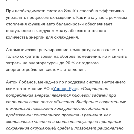
был организован собственный учебный центр, что
европейского стандарта DIN EN 13163 к теплоизоляционным
При необходимости система Smatrix способна эффективно
помогло значительно повысить уровень подготовки
материалам для зданий. При этом существенную роль здесь
управлять процессом охлаждения. Как и в случае с режимом
производственного персонала для обеспечения
играют также противопожарные свойства материала.
отопления функция авто балансировки обеспечивает
трансфера мировых технологий производства
поступление в каждую комнату абсолютно точного
специализированных жиров и маргаринов. Несмотря
На систему теплоизоляции, а в центральной части цеха
количества энергии для охлаждения.
на сложную макроэкономическую ситуацию, при
прямо на грунт, уложена стальная сетка, на которой
поддержке Правительства РК компания намерена
закреплены пластиковые трубы Oventrop Copex размером 26
Автоматическое регулирование температуры позволяет не
наращивать объёмы производства и экспорта, что
х 3 мм. Это пятислойная труба следующей конструкции:
только сократить время на обогрев помещений, но и снизить
позволит Казахстану уже к 2025 году стать ключевым
наружный слой PE-Xc, соединительный слой, слой защиты от
затраты на энергоресурсы до 20 % от годового
поставщиком масложировой продукции в Центральной
диффузии кислорода EVOH, соединительный слой и PE-Xc.
энергопотребления системы отопления.
и Средней Азии.
Для удобства монтажа использовались пластиковые трубы в
бухтах по 300 м каждая.
Антон Лобанов, менеджер по продажам систем внутреннего
климата компании АО «
Упонор Рус
»:
«Сокращение
Всего было уложено примерно 52 тыс. погонных метров
потребления энергии является ключевой задачей при
Читайте по теме:
пластиковых труб Copex в 171 контур отопления. При этом
строительстве новых объектов. Внедрение современных
шаг укладки в монтажном цехе составил преимущественно
→
технологий повышает конкурентоспособность в
Исследование эффективности работы турбированного
30 см, а в офисной зоне — 15 см.
котла на газовом топливе
продвижении конкретного проекта и решения, как
ЖУРНАЛ СОК МАРТ 2026
→
экологически чистого и соответствующего принципам
Vitodens 100: экологичность, инновационность,
В краевых зонах, то есть на более холодных площадях, был
привлекательная цена
сохранения окружающей среды и позволяет рационально
выбран, соответственно, более узкий шаг укладки. Для пола
ЖУРНАЛ СОК СЕНТЯБРЬ 2021