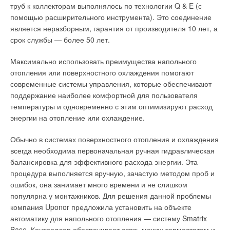
труб к коллекторам выполнялось по технологии Q & E (с
Больше места для монтажа
помощью расширительного инструмента). Это соединение
является неразборным, гарантия от производителя 10 лет, а
Для расширения производственных мощностей головного
срок службы — более 50 лет.
завода в городе Ольсберге (Германия)
Oventrop
завершил
постройку нового монтажного цеха в городе Брилоне. По
Максимально использовать преимущества напольного
завершению строительства здания на площади размером 11
отопления или поверхностного охлаждения помогают
600 м
2
были смонтированы более 2015 компонентов из
современные системы управления, которые обеспечивают
Информация о заказчике
сферы инженерного оборудования здания.
поддержание наиболее комфортной для пользователя
температуры и одновременно с этим оптимизируют расход
ТОО «ЭФКО Алматы» — одно из крупнейших
Теплоснабжение нового цеха осуществляется по большей
энергии на отопление или охлаждение.
масложировых предприятий на территории Республики
части за счёт использования отработанного тепла, которое
Казахстан. Входит в состав международной Группы
создаётся в соседнем цехе механообработки, а также в
Обычно в системах поверхностного отопления и охлаждения
компаний «ЭФКО». На сегодняшний день компания
процессе использования компрессоров тепловых насосов. В
всегда необходима первоначальная ручная гидравлическая
располагает мощностями по: переработке сои в
ранее построенных зданиях источниками тепла служат
балансировка для эффективного расхода энергии. Эта
объёме (450 т в сутки); производству маргаринов и
фанкойлы, подключённые к тепловым насосам мощностью
процедура выполняется вручную, зачастую методом проб и
промышленных жиров (100 т в сутки); производству
135,9 кВт.
ошибок, она занимает много времени и не слишком
бутилированного масла (140 т в сутки). Благодаря
популярна у монтажников. Для решения данной проблемы
модернизации производства и внедрённым за
Кроме того, для нового здания установлены два
компания Uponor предложила установить на объекте
последние несколько месяцев новым технологиям
низкотемпературных конденсационных котла по 170 кВт
автоматику для напольного отопления — систему Smatrix
предприятие наладило выпуск высококачественной
(суммарно 340 кВт) номинальной тепловой мощности,
Base. Контроллер обеспечивает связь между термостатом и