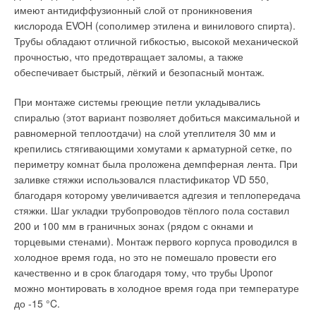
отопления
необходимую инфраструктуру (эстакаду трубопроводов,
имеют антидиффузионный слой от проникновения
зафиксированы на
ёмкости возврата конденсата, хранилище для аварийного
кислорода EVOH (сополимер этилена и винилового спирта).
стальной сетке
дизельного топлива) составила 86 млн рублей.
Трубы обладают отличной гибкостью, высокой механической
прочностью, что предотвращает заломы, а также
Полученный экономический эффект заключается в снижении
обеспечивает быстрый, лёгкий и безопасный монтаж.
стоимости энергоносителей, что положительно сказалось на
конкурентоспособности производимой предприятием
При монтаже системы греющие петли укладывались
продукции, и исключении потерь за счёт нестабильной
спиралью (этот вариант позволяет добиться максимальной и
работы сторонних поставщиков пара. Запуск этой котельной
равномерной теплоотдачи) на слой утеплителя 30 мм и
способствовал увеличению мощности предприятия до 120
крепились стягивающими хомутами к арматурной сетке, по
тыс. тонн продукции в год.
периметру комнат была проложена демпферная лента. При
Фото 4. Контуры
заливке стяжки использовался пластификатор VD 550,
отопления уложены с
Срок реализации проекта, с момента начала
благодаря которому увеличивается адгезия и теплопередача
двух сторон монтажного
проектирования до запуска котельной, составил всего около
стяжки. Шаг укладки трубопроводов тёплого пола составил
цеха до середины здания
шести месяцев — с декабря 2015 по июнь 2016 года.
200 и 100 мм в граничных зонах (рядом с окнами и
торцевыми стенами). Монтаж первого корпуса проводился в
холодное время года, но это не помешало провести его
качественно и в срок благодаря тому, что трубы Uponor
можно монтировать в холодное время года при температуре
до -15 °C.