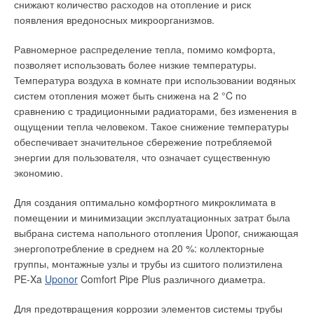
компании ТОО «ЭФКО Алматы» паром с требуемыми
снижают количество расходов на отопление и риск
параметрами. Паровая котельная была возведена для
появления вредоносных микроорганизмов.
исключения зависимости ТОО «ЭФКО Алматы» от сторонних
поставщиков пара в связи с их нестабильной работой
Равномерное распределение тепла, помимо комфорта,
(остановки на плановопредупредительные ремонты) и
позволяет использовать более низкие температуры.
Фото 2. В краевых зонах
риском прекращения подачи пара для производства при
Температура воздуха в комнате при использовании водяных
уложены
пиковых нагрузках.
систем отопления может быть снижена на 2 °C по
крупноформатные
сравнению с традиционными радиаторами, без изменения в
изоляционные плиты EPS
Паровая котельная была изготовлена на собственном
ощущении тепла человеком. Такое снижение температуры
производстве ООО «Модульные котельные системы».
обеспечивает значительное сбережение потребляемой
Поскольку она установлена в сейсмически активном регионе,
энергии для пользователя, что означает существенную
её конструкция способна выдержать землетрясение силой
экономию.
до десяти баллов. Расчёты трубопроводов и оборудования
выполнены с учётом сейсмических нагрузок. Все элементы
Для создания оптимально комфортного микроклимата в
котельной расположены на пружинных опорах и подключены
помещении и минимизации эксплуатационных затрат была
через вибровставки. Быстродействующий электромагнитный
выбрана система напольного отопления Uponor, снижающая
газовый клапан оснащён сейсмодатчиком.
энергопотребление в среднем на 20 %: коллекторные
Фото 3. С помощью
Металлоконструкции, в том числе дымовая труба и стойка
группы, монтажные узлы и трубы из сшитого полиэтилена
специальных
под деаэратор, изготовлены в усиленном варианте.
PE-Xa
Uponor
Comfort Pipe Plus различного диаметра.
инструментов
пластиковые трубы
Стоимость реализации проекта, включая котельную и всю
Для предотвращения коррозии элементов системы трубы