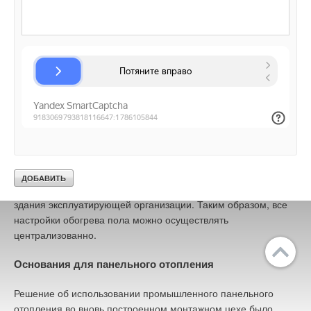
разработаны специально для отопления и охлаждения
промышленных площадей. На гребёнках установлены
шаровые краны на подающей линии и регулирующие
вентили Combi на обратной линии.
Гребёнки Multidis SFI могут быть расширены максимум до 20
отопительных контуров посредством простого соединения
между собой. В новом монтажном цехе используются 22
распределительные гребёнки Multidis SFI.
Регулирование промышленного панельного отопления
осуществляется через встроенное управление, которое
соединено с автоматизированной системой управления
здания эксплуатирующей организации. Таким образом, все
настройки обогрева пола можно осуществлять
централизованно.
Основания для панельного отопления
Решение об использовании промышленного панельного
отопления во вновь построенном монтажном цехе было