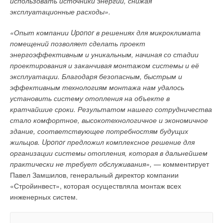
использовать источники энергии, снижая
→
был использован специальный бетон, который можно
Vitodens 100: экологичное и инновационное отопление
ЖУРНАЛ СОК МАРТ 2021
эксплуатационные расходы».
заливать без швов. В производственной зоне поверхность
→
Smart-анализатор дымовых газов testo 300 —
гладко зашлифована. В офисах и социальных помещениях
инновационный прибор для настройки систем
«Опыт компании
Uponor
в решениях для микроклимата
отопления
на полы дополнительно уложено износоустойчивое
ЖУРНАЛ СОК ЯНВАРЬ 2021
помещений позволяет сделать проект
полимерное покрытие.
→
Viessmann представил в России систему ViCare Smart
энергоэффективным и уникальным, начиная со стадии
Climate
ЖУРНАЛ СОК ДЕКАБРЬ 2020
проектирования и заканчивая монтажом системы и её
эксплуатации. Благодаря безопасным, быстрым и
Преимущества промышленного панельного
эффективным технологиям монтажа нам удалось
отопления
установить систему отопления на объекте в
кратчайшие сроки. Результатом нашего сотрудничества
1
. Равномерный температурный профиль и
стало комфортное, высокотехнологичное и экономичное
микроклимат в помещении.
Уведомления отключены
здание, соответствующее потребностям будущих
2
. Энергоэффективность.
жильцов.
Uponor
предложил комплексное решение для
Комментарии
организации системы отопления, которая в дальнейшем
3
. Безопасно, надёжно, с малыми эксплуатационными
практически не требует обслуживания»,
— комментирует
В этой теме еще нет комментариев
расходами.
Павел Замшилов, генеральный директор компании
«Стройинвест», которая осуществляла монтаж всех
4
. Рациональное использование пространства
инженерных систем.
Добавить комментарий
помещения.
Ваше имя *