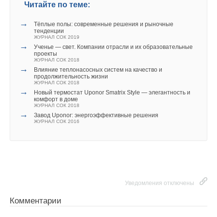
5
. Возможность свободного архитектурного
Читайте по теме:
проектирования.
→
Тёплые полы: современные решения и рыночные
Ваш E-mail *
тенденции
6
. Централизованное управление всей установкой
ЖУРНАЛ СОК 2019
отопления.
→
Ученье — свет. Компании отрасли и их образовательные
проекты
ЖУРНАЛ СОК 2018
7
. Возможность беспроблемного комбинирования с
Текст комментария
→
Влияние теплонасосных систем на качество и
низкотемпературным инженерным оборудованием
продолжительность жизни
ЖУРНАЛ СОК 2018
здания.
→
Новый термостат Uponor Smatrix Style — элегантность и
комфорт в доме
8
. Отсутствие завихрений воздуха и пыли,
ЖУРНАЛ СОК 2018
→
Завод Uponor: энергоэффективные решения
минимальная концентрация вредных веществ.
ЖУРНАЛ СОК 2016
9
. Оптимальная система для использования
возобновляемых источников энергии и
технологического тепла.
Информация о строительном объекте
Уведомления отключены
Объект
: строительство нового монтажного цеха
Комментарии
площадью 11 600 м
2
(город Брилон, федеральная