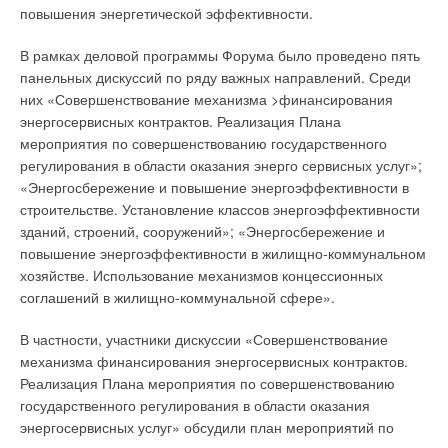
повышения энергетической эффективности.
теплоснабжения и, соответственно, наличие у организации
технической возможности и квалифицированного персонала,
В рамках деловой программы Форума было проведено пять
и в ЕТО включить все тепловые сети, принадлежащие
панельных дискуссий по ряду важных направлений. Среди
разным организациям. Например, в форме АО — они могут
них «Совершенствование механизма >финансирования
быть акционерами, а представители городских служб иметь
энергосервисных контрактов. Реализация Плана
капитал, позволяющий назначать директора. При таком
мероприятия по совершенствованию государственного
подходе рынок может быть выстроен таким образом, что
регулирования в области оказания энерго сервисных услуг»;
расчёты будут происходить на границах ЕТО. То есть ЕТО
«Энергосбережение и повышение энергоэффективности в
расплачивается с генератором за поставку энергоресурсов
строительстве. Установление классов энергоэффективности
и, соответственно, рассчитывается с потребителем на своей
зданий, строений, сооружений»; «Энергосбережение и
границе.
повышение энергоэффективности в жилищно-коммунальном
хозяйстве. Использование механизмов концессионных
Данная модель успешно работает в Риге. В результате за
соглашений в жилищно-коммунальной сфере».
счёт ЕТО было заменено более 60 % рижских тепловых
сетей и построены две собственные электростанции на щепе
В частности, участники дискуссии «Совершенствование
(дополнительно к двум уже работающим ТЭЦ). Насколько
механизма финансирования энергосервисных контрактов.
это выгодно —• можно оценить, учитывая, что газ в Риге
Реализация Плана мероприятия по совершенствованию
стоит в три раза дороже, чем в России.
государственного регулирования в области оказания
энергосервисных услуг» обсудили план мероприятий по