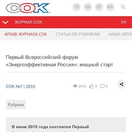
TG
VK
RT
MX
ЖУРНАЛ СОК
EN
АРХИВ ЖУРНАЛА СОК
СТАТЬИ ПО РУБРИКАМ
НАШИ АВТ
Энергоэффективность в Ярославской области
Первый Всероссийский форум
СОК №7 | 2015
4192
1
0
«Энергоэффективная Россия»: мощный старт
Рубрика
Автор
СОК №7 | 2015
3641
0
0
Не первый год в Ярославской области
плодотворно работает НКО Фонд
Рубрика
«Энергоэффективность». Он был создан
региональной администрацией больше 10 лет
назад, но в активную работу был включён только
В июне 2015 года состоялся Первый
в последнее время, с выходом №261-ФЗ.