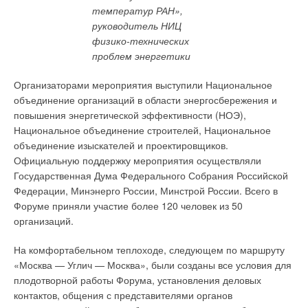
нашем арсенале теперь имеется реально работающая
температур РАН»,
схема.
руководитель НИЦ
физико-технических
В настоящее время потребитель платит за обслуживание и
проблем энергетики
верификацию своих приборов учёта, однако поставщик пока
никак не участвует в этом процессе. Мы же предлагаем
Организаторами мероприятия выступили Национальное
организовать систему таким образом, чтобы поставщики
объединение организаций в области энергосбережения и
оплачивали передачу данных, которые они могут получать от
повышения энергетической эффективности (НОЭ),
регионального оператора. Именно такая модель как раз
Национальное объединение строителей, Национальное
рассматривается в Федеральной службе по тарифам. То
объединение изыскателей и проектировщиков.
есть основной вопрос, стоящий ныне на повестке дня:
«Как
Официальную поддержку мероприятия осуществляли
включить в тариф поставщика плату за подтверждение
Государственная Дума Федерального Собрания Российской
данных о полученных потребительских ресурсах?»
.
Федерации, Минэнерго России, Минстрой России. Всего в
Форуме приняли участие более 120 человек из 50
организаций.
На комфортабельном теплоходе, следующем по маршруту
«Москва — Углич — Москва», были созданы все условия для
плодотворной работы Форума, установления деловых
контактов, общения с представителями органов
Напомним критерии определения ЕТО. Первый