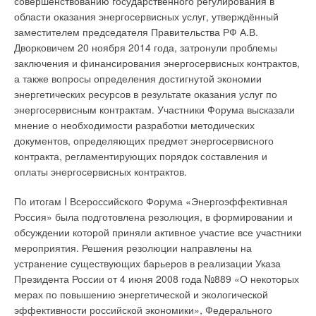
совершенствованию государственного регулирования в
области оказания энергосервисных услуг, утверждённый
заместителем председателя Правительства РФ А.В.
Дворковичем 20 ноября 2014 года, затронули проблемы
Читайте по теме:
заключения и финансирования энергосервисных контрактов,
→
а также вопросы определения достигнутой экономии
К юбилею Григория Валентиновича Томарова
ЖУРНАЛ СОК ИЮНЬ 2026
энергетических ресурсов в результате оказания услуг по
→
Об утилизации тепловых отходов
энергосервисным контрактам. Участники Форума высказали
ЖУРНАЛ СОК ИЮНЬ 2026
→
мнение о необходимости разработки методических
Совершенствование отопительно-вентиляционных
систем коррекцией процессов регулирования
документов, определяющих предмет энергосервисного
ЖУРНАЛ СОК ИЮНЬ 2026
→
контракта, регламентирующих порядок составления и
Теплотехнические характеристики лучисто-конвективной
панели при эксплуатации в действующей котельной
оплаты энергосервисных контрактов.
ЖУРНАЛ СОК ИЮНЬ 2026
→
Водонагреватель Royal Thermo Smalto Inverter:
По итогам I Всероссийского Форума «Энергоэффективная
интеллект, стиль и энергоэффективность
ЖУРНАЛ СОК ИЮНЬ 2026
Россия» была подготовлена резолюция, в формировании и
обсуждении которой приняли активное участие все участники
мероприятия. Решения резолюции направлены на
устранение существующих барьеров в реализации Указа
Президента России от 4 июня 2008 года №889 «О некоторых
мерах по повышению энергетической и экологической
Уведомления отключены
эффективности российской экономики», Федерального