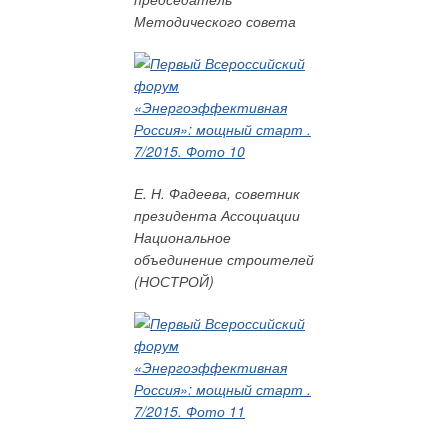
окупаемость происходит очень быстро.
Методического совета
Другой пилотный проект Фонда — в области учёта энергии.
Поскольку именно нами были введена практика
использования приборов учёта, Фонд сейчас обслуживает их
получает за эту услугу определённый доход. У нас
накопился большой опыт, в особенности в плане работы с
бюджетными учреждениями. Мы имеем представление,
Е. Н. Фадеева, советник
каким образом объединить передачу данных с наиболее
президента Ассоциации
удалённых приборов учёта — информацию о расходе тепла,
Национальное
электричества и воды, с тем чтобы можно было передавать
объединение строителей
её в одну точку. На основе этого созрело предложение
(НОСТРОЙ)
создать регионального оператора коммерческого учёта всех
используемых в области энергоресурсов. Правительством
области было выпущено постановление о создании единой
АСКУЭ области. Благодаря новой структуре появляется
возможность проводить единую техническую политику в этом
направлении. Но целью проекта является именно создание
в регионе оператора коммерческого учёта ресурсов, который
обеспечит госорганы, потребителей и других субъектов