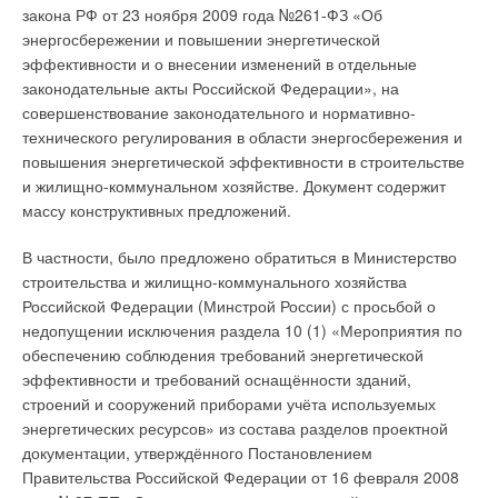
Комментарии
закона РФ от 23 ноября 2009 года №261-ФЗ «Об
энергосбережении и повышении энергетической
эффективности и о внесении изменений в отдельные
В этой теме еще нет комментариев
законодательные акты Российской Федерации», на
совершенствование законодательного и нормативно-
технического регулирования в области энергосбережения и
Добавить комментарий
повышения энергетической эффективности в строительстве
и жилищно-коммунальном хозяйстве. Документ содержит
Ваше имя *
массу конструктивных предложений.
В частности, было предложено обратиться в Министерство
Ваш E-mail *
строительства и жилищно-коммунального хозяйства
Российской Федерации (Минстрой России) с просьбой о
недопущении исключения раздела 10 (1) «Мероприятия по
Текст комментария
обеспечению соблюдения требований энергетической
эффективности и требований оснащённости зданий,
строений и сооружений приборами учёта используемых
энергетических ресурсов» из состава разделов проектной
документации, утверждённого Постановлением
Правительства Российской Федерации от 16 февраля 2008