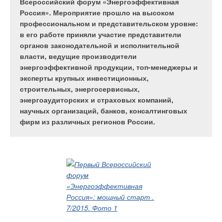
Всероссийский форум «Энергоэффективная
Специалистов Фонда сегодня привлекают в
Россия». Мероприятие прошло на высоком
качестве экспертов, как для консультаций по
профессиональном и представительском уровне:
вопросам энергосбережения, так и по вопросам
в его работе приняли участие представители
оценки эффективности работ, выполненных в
органов законодательной и исполнительной
бюджетных и муниципальных организациях.
власти, ведущие производители
Приобретённый организацией опыт достоин
энергоэффективной продукции, топ-менеджеры и
изучения и тиражирования.
эксперты крупных инвестиционных,
строительных, энергосервисных,
энергоаудиторских и страховых компаний,
научных организаций, банков, консалтинговых
За прошедшие годы Фондом было реализовано достаточно
фирм из различных регионов России.
много пилотных проектов по региону. Ранее приходилось, в
основном, проводить обследование бюджетных учреждений,
устанавливать приборы учёта, потом их обслуживать. В
настоящее время в указанном секторе обслуживается
больше 350 приборов (в основном, учёта тепла). Другое
направление работы организации — проведение
технического надзора за работами, выполненными на
бюджетные средства, вкладываемые в энергосбережение.
Речь идёт о противодействии выигрывающим конкурсы