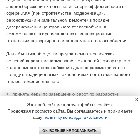
энергосбережения и повышения энергоэффективности в
сфере ЖКХ (при строительстве, модернизации,
реконструкции и капитальном ремонте) в порядке
диверсификации центрального теплоснабжения
рекомендовать шире использовать инновационные
технологии поквартирного и автономного теплоснабжения.
Для объективной оценки предлагаемых технических
решений вариант использования технологий поквартирного
и автономного теплоснабжения должен рассматриваться
наряду с традиционными технологиями централизованного
теплоснабжения для чего:
принять меры по завершению работ по разработке
×
полного комплекта нормативно-технических документов
Этот веб-сайт использует файлы cookies.
применения поквартирного и автономного
Продолжая просмотр сайта, Вы соглашаетесь и принимаете
теплоснабжения, как для нового строительства, так и
существующего жилого и социально-культурного фонда
нашу
политику конфиденциальности
.
ЖКХ;
инициировать разработку организационно-правовых
ОК. БОЛЬШЕ НЕ ПОКАЗЫВАТЬ.
нормативных документов и законодательных актов