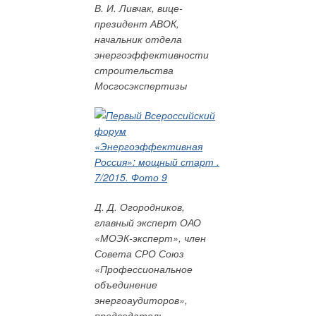
В. И. Ливчак, вице-
пределах 3,5-5,0 лет, а на угле — порядка семи лет.
президент АВОК,
начальник отдела
энергоэффективности
строительства
Мосгосэкспертизы
В качестве конкретного примера можно рассмотреть
сельскую школу, где была установлена котельная на щепе
вместо электрокотлов. Электрические котлы были оставлены
на случай покрытия пиковой нагрузки, которая возможна в
случае выхода оборудования из строя. В рамках данного
проекта был установлен котёл мощностью 100 кВт, итоговые
Д. Д. Огородников,
инвестиции составили 2 млн руб., что соответствует годовым
главный эксперт ОАО
тратам на электроэнергию при использовании её для
«МОЭК-эксперт», член
отопления. Рядом с котельной есть пилорама, владельцы с
Совета СРО Союз
которой с удовольствием поставляют отходы, решая таким
«Профессиональное
образом проблему их утилизации. Была установлена
объединение
рубильная машина, нарубающая щепу, что позволило
энергоаудиторов»,
получать практически бесплатное топливо. В данном случае
председатель