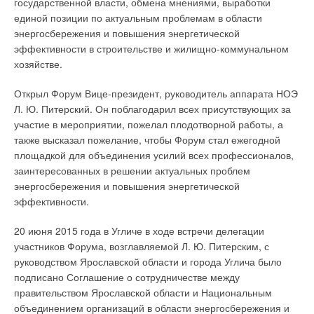
государственной власти, обмена мнениями, выработки
— владение на праве собственности
единой позиции по актуальным проблемам в области
источником теплоэнергии с наибольшей (это
энергосбережения и повышения энергетической
важно) рабочей тепловой мощностью или
эффективности в строительстве и жилищно-коммунальном
тепловыми сетями с наибольшей ёмкостью в
хозяйстве.
границах ЕТО
Открыл Форум Вице-президент, руководитель аппарата НОЭ
На сегодняшний день мы фактически актуализировали
Л. Ю. Питерский. Он поблагодарил всех присутствующих за
новую схему теплоснабжения города Ярославля. На
участие в мероприятии, пожелал плодотворной работы, а
основании анализа проделанной работы было сделано
также высказал пожелание, чтобы Форум стал ежегодной
предложение по переформатированию системы ЕТО
площадкой для объединения усилий всех профессионалов,
(единая теплоснабжающая организация). То есть по
заинтересованных в решении актуальных проблем
Постановлению Правительства №808-ПП, существует
энергосбережения и повышения энергетической
понятие ЕТО и есть понятие Потребитель. Напомним
эффективности.
критерии определения ЕТО. Первый — владение на праве
собственности источником теплоэнергии с наибольшей (это
20 июня 2015 года в Угличе в ходе встречи делегации
важно) рабочей тепловой мощностью или тепловыми сетями
участников Форума, возглавляемой Л. Ю. Питерским, с
с наибольшей ёмкостью в границах ЕТО. Второй критерий —
руководством Ярославской области и города Углича было
размер собственного капитала и способность в наилучшей
подписано Соглашение о сотрудничестве между
степени обеспечить надёжность теплоснабжения. Мы
правительством Ярославской области и Национальным
предлагаем поставить данный пункт первым, чтобы во главе
объединением организаций в области энергосбережения и
угла был критерий возможности обеспечения надёжности