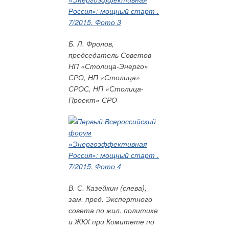
зарабатывает сам, так и из средств отчислений
энергетических компаний в области, с которыми мы
заключаем соглашения на выполнение региональной
программы энергосбережения.
Б. Л. Фролов,
председатель Советов
НП «Столица-Энерго»
СРО, НП «Столица»
СРОС, НП «Столица-
Одно из направлений работы НКО Фонда
Проект» СРО
«Энергоэффективность» — проведение
технического надзора за работами,
выполненными на бюджетные средства,
вкладываемые в энергосбережение. Речь идёт
о противодействии выигрывающим конкурсы
подрядчикам, которые пытаются за небольшие
деньги получить заказ на проведение
серьёзных работ в области энергосбережения
В. С. Казейкин (слева),
зам. пред. Экспертного
Не менее важные направления — консалтинг, разработка
совета по жил. политике
инвестиционных программ, подготовка и реализация
и ЖКХ при Комитете по