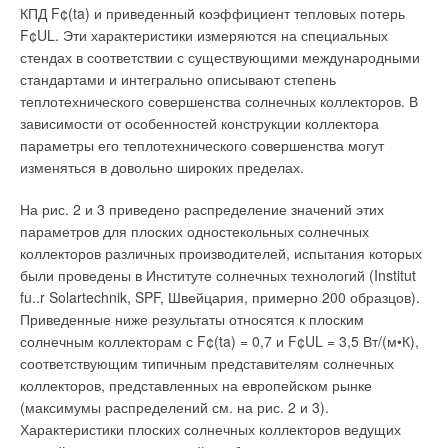
рода; коагуляция; гравитация; фильтрование; осмос;
КПД F¢(ta) и приведенный коэффициент тепловых потерь
адсорбция физическая и химическая; реакции окисления;
F¢UL. Эти характеристики измеряются на специальных
фотохимические реакции; термическая денатурация белка.
стендах в соответствии с существующими международными
стандартами и интегрально описывают степень
Фазовые переходы
теплотехнического совершенства солнечных коллекторов. В
зависимости от особенностей конструкции коллектора
Известны четыре агрегатных состояния вещества: твердое,
параметры его теплотехнического совершенства могут
жидкое, газообразное и плазма — резко отличные по своим
изменяться в довольно широких пределах.
свойствам и характеристикам. Однородный в физическом и
химическом отношении конечный объем условимся называть
На рис. 2 и 3 приведено распределение значений этих
фазой. Или, пользуясь определением Гиббса, назовем
параметров для плоских одностекольных солнечных
фазой однородную часть неоднородной системы. Переход
коллекторов различных производителей, испытания которых
из одного фазового состояния в другое называют фазовым
были проведены в Институте солнечных технологий (Institut
переходом. Различают четыре агрегатных состояния
fu..r Solartechnik, SPF, Швейцария, примерно 200 образцов).
вещества, но фазовые переходы могут быть n-го порядка
Приведенные ниже результаты относятся к плоским
(рода). Классификацию их ввел Пауль Эренфест [3].
солнечным коллекторам с F¢(ta) = 0,7 и F¢UL = 3,5 Вт/(м•К),
соответствующим типичным представителям солнечных
Фазовые переходы 1 рода
коллекторов, представленных на европейском рынке
(максимумы распределений см. на рис. 2 и 3).
Фазовые переходы первого рода (ФП1) протекают с
Характеристики плоских солнечных коллекторов ведущих
изменением агрегатного состояния вещества: плавление–