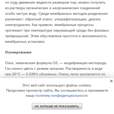
по ходу движения жидкости размером пор, можно получить
из раствора органических и неорганических соединений
особо чистую воду. Среди мембранных методов разделения
различают: обратный осмос, ультрафильтрацию, диализ,
электродиализ. Как правило, мембранные процессы
протекают при температуре окружающей среды без фазовых
превращений. Этим обусловлена простота и экономичность
мембранных установок.
Озонирование
Озон, химическая формула О3, — модификация кислорода.
Газ синего цвета с резким запахом. Растворимость в воде
при 20°С — 0,039% объемных. Очень легко разлагается по
схеме О3 Ѓ О2 + О, образуя атомарный кислород —
×
сильнейший окислитель. Собственно благодаря этой своей
Этот веб-сайт использует файлы cookies.
способности озон применяется для очистки воды как
Продолжая просмотр сайта, Вы соглашаетесь и принимаете
нашу
политику конфиденциальности
.
эффективное бактерицидное средство.
Ультрафиолетовое излучение
ОК. БОЛЬШЕ НЕ ПОКАЗЫВАТЬ.