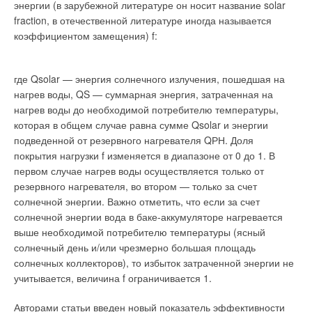
другие. Более того, представления о качестве используемой
энергии (в зарубежной литературе он носит название solar
воды с годами меняются, отражая:
fraction, в отечественной литературе иногда называется
коэффициентом замещения) f:
знания о влиянии на живой организм или технологический
процесс отдельных компонентов раствора, называемого
водой;
где Qsolar — энергия солнечного излучения, пошедшая на
разработанные и освоенные методы анализа;
нагрев воды, QS — суммарная энергия, затраченная на
уровень развития науки и техники;
нагрев воды до необходимой потребителю температуры,
«обратную связь» между потребляемой человеком водой
которая в общем случае равна сумме Qsolar и энергии
и тем набором растворенных веществ, твердых
включений и микроорганизмов, которые сбрасываются в
подведенной от резервного нагревателя QРН. Доля
виде сточных вод, жидких отходов промышленного и
покрытия нагрузки f изменяется в диапазоне от 0 до 1. В
сельскохозяйственного производства.
первом случае нагрев воды осуществляется только от
резервного нагревателя, во втором — только за счет
Например, лет 200 назад для оценки качества питьевой воды
солнечной энергии. Важно отметить, что если за счет
использовались только органолептические* методы: оценка
солнечной энергии вода в баке-аккумуляторе нагревается
цвета, вкуса, запаха. Сейчас перечень анализов,
выше необходимой потребителю температуры (ясный
выполняемых санитарной лабораторией предприятия
солнечный день и/или чрезмерно большая площадь
пищевой промышленности, размещается на двух страницах,
солнечных коллекторов), то избыток затраченной энергии не
заполненных мелким шрифтом. По традиции в таком списке
учитывается, величина f ограничивается 1.
остаются и органолептические показатели качества.
Полученные в виде анализа знания о составе воды из
Авторами статьи введен новый показатель эффективности