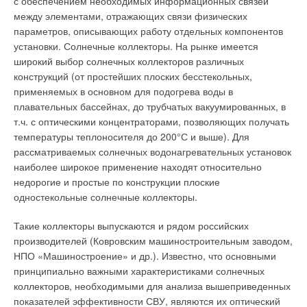
с обеспечением необходимых информационных связей
используемой воды. Поскольку в принципе физическая и
между элементами, отражающих связи физических
физико-химическая сущность методов очистки в своей
параметров, описывающих работу отдельных компонентов
основе остается неизменной, но совершенствуются только
установки. Солнечные коллекторы. На рынке имеется
технические приемы, технические и схемные решения, в
широкий выбор солнечных коллекторов различных
настоящей статье мы приведем их «с опережением»: если
конструкций (от простейших плоских бесстекольных,
даже какие-то методы очистки в России широко не
применяемых в основном для подогрева воды в
используются сегодня, то жизнь заставит использовать их
плавательных бассейнах, до трубчатых вакуумированных, в
завтра.
т.ч. с оптическими концентраторами, позволяющих получать
температуры теплоносителя до 200°С и выше). Для
2. ТЕОРЕТИЧЕСКИЕ ОСНОВЫ МЕТОДОВ
рассматриваемых солнечных водонагревательных установок
ВОДОПОДГОТОВКИ И ОЧИСТКИ
наиболее широкое применение находят относительно
недорогие и простые по конструкции плоские
Наука исследует свойства вещества, изменение его свойств
одностекольные солнечные коллекторы.
в процессе химических превращений. Техника на основе
известных свойств веществ разрабатывает приемы работы с
Такие коллекторы выпускаются и рядом российских
ними. Прежде чем приступить к изложению применяемых
производителей (Ковровским машиностроительным заводом,
методов водоподготовки и очистки воды, напомним
НПО «Машиностроение» и др.). Известно, что основными
определения физических, физико-химических и
принципиально важными характеристиками солнечных
биологических явлений, используемых при водоподготовке
коллекторов, необходимыми для анализа вышеприведенных
или очистке воды: фазовые переходы первого и второго
показателей эффективности СВУ, являются их оптический