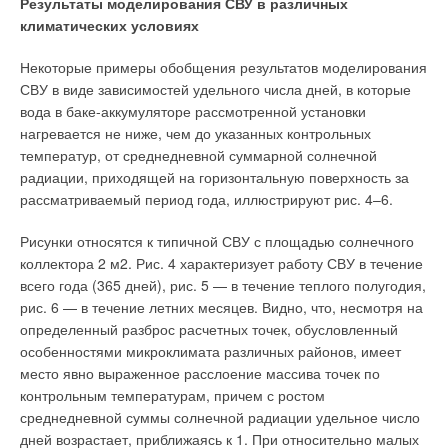
Результаты моделирования СВУ в различных
кристаллизоваться на металлической поверхности
климатических условиях
технологического оборудования и трубопроводов [4],
образуя так называемые солеотложения, или накипь. Как
Некоторые примеры обобщения результатов моделирования
следует из уравнения (4), очистить воду от трехвалентного
СВУ в виде зависимостей удельного числа дней, в которые
железа за счет его кристаллизации в виде гидроксида можно,
вода в баке-аккумуляторе рассмотренной установки
добавляя к воде щелочь, то есть увеличивая рН. Испарение
нагревается не ниже, чем до указанных контрольных
и конденсация — типичные примеры фазового перехода
температур, от среднедневной суммарной солнечной
первого рода, сопровождающиеся изменением агрегатного
радиации, приходящей на горизонтальную поверхность за
состояния вещества [4]: жидкость превращается в газ (пар),
рассматриваемый период года, иллюстрируют рис. 4–6.
газ конденсируется до жидкого состояния. В природе за счет
испарения воды высыхает земля после дождя. Когда
Рисунки относятся к типичной СВУ с площадью солнечного
водяной пар конденсируется — идет дождь. Испарение с
коллектора 2 м2. Рис. 4 характеризует работу СВУ в течение
последующей конденсацией образовавшегося пара широко
всего года (365 дней), рис. 5 — в течение теплого полугодия,
используется при производстве свободной от растворенных
рис. 6 — в течение летних месяцев. Видно, что, несмотря на
примесей воды, но имеющих более высокую температуру
определенный разброс расчетных точек, обусловленный
кипения. В технике так получают пресную воду из морской
особенностями микроклимата различных районов, имеет
воды, так получают дистиллированную воду в больницах,
место явно выраженное расслоение массива точек по
аптеках, лабораториях. Испарение — очень энергоемкий
контрольным температурам, причем с ростом
процесс. Испарение идет при любой температуре. Удельная
среднедневной суммы солнечной радиации удельное число
теплота парообразования r в системе СИ выражается в кДж/
дней возрастает, приближаясь к 1. При относительно малых
кг испарившейся жидкости. Зависимость теплоты