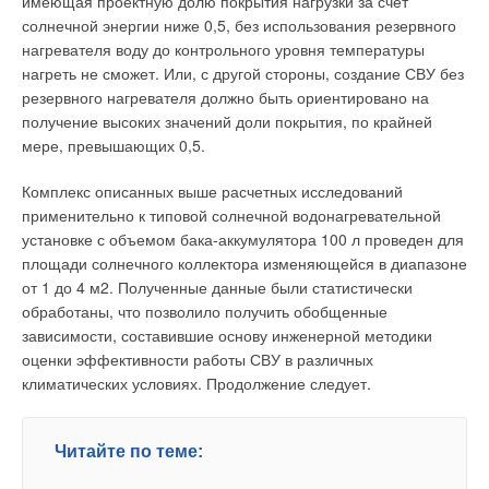
имеющая проектную долю покрытия нагрузки за счет
тела, переход диамагнетика в парамагнетик, сверхтекучесть
солнечной энергии ниже 0,5, без использования резервного
и сверхпроводимость. В случае ФП2 структурная
нагревателя воду до контрольного уровня температуры
перестройка происходит именно в точке (точка Кюри, l-точка,
нагреть не сможет. Или, с другой стороны, создание СВУ без
критическая точка) и характеризуется:
резервного нагревателя должно быть ориентировано на
скачкообразным изменением значений
получение высоких значений доли покрытия, по крайней
характеристических функций и физических свойств
мере, превышающих 0,5.
системы при непрерывном и плавном изменении
воздействующих на систему факторов;
Комплекс описанных выше расчетных исследований
обращением в нуль значений первых производных
применительно к типовой солнечной водонагревательной
характеристических функций и свойств системы
установке с объемом бака-аккумулятора 100 л проведен для
(энтропия, теплоемкость, энтальпия, изобарно-
площади солнечного коллектора изменяющейся в диапазоне
изотермический потенциал, вязкость, плотность и т.д.) по
физическим параметрам (температура, давление,
от 1 до 4 м2. Полученные данные были статистически
химический потенциал, индукция магнитного,
обработаны, что позволило получить обобщенные
напряженность электрического, частота акустического
зависимости, составившие основу инженерной методики
поля, величина гетерогенной поверхности и т.д.), но
оценки эффективности работы СВУ в различных
наличием разрыва функций вторых производных;
климатических условиях. Продолжение следует.
отсутствием поглощения или выделения тепла системой
в критической точке, то есть неизменностью общего числа
связей, например, водородных, обеспечивающих
взаимодействие между элементами системы: сколько
Читайте по теме:
связей рвется при структурной перестройке, столько их и