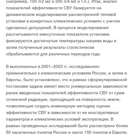
(например, 100 л/2 м2 и 200 л/4 м2 и т.п.). Итак, анализ
кристаллогидратов очень низкой растворимости. Для
показателей эффективности СВУ базируется на
карбоната кальция и гидроксида магния характерно
динамическом моделировании рассмотренной типовой
снижение равновесной растворимости с ростом
установки в конкретных климатических условиях с учетом
температуры. Таким образом, суммарная концентрация
сделанных допущений. В процессе моделирования
ионов кальция и магния, которую в определенных условиях
рассчитываются ежесуточные показатели установки,
можно получить при очистке воды, при температуре 20°С
фиксируются достигнутые температуры нагрева воды и
может достигать 0,16 мг÷экв/л. Это означает, что в процессе
затем полученные результаты статистически
очистки воды кристаллизацией в виде малорастворимых
обрабатываются для различных периодов года.
соединений суммарную концентрацию кальция и магния
можно понизить в днепровской воде в 44 раза, в воде
В выполненных в 2001–2003 гг. исследованиях
артезианских скважин — в 125, а в морской воде — в 250
применительно к климатическим условиям России, а затем и
раз. Правда, растворимость карбоната кальция в
Европы, было установлено, что в рамках сформулированной
насыщенных растворах хлорида натрия, например, в
постановки задачи имеют место универсальные зависимости
морской воде Мертвого моря, ощутимо выше. Для
ранее введенных показателей эффективности СВУ от сумм
осаждения иона кальция к воде надо добавить ион СО32–.
солнечной радиации, приходящей на поверхность земли,
Однако в ней всегда присутствует этот ион за счет
позволяющие создать инженерную методику оценки
растворения углекислоты, содержащейся в воздухе. Этот
эффективности СВУ в зависимости от ее конструктивных
факт используют при очистке методом известкования воды с
параметров и климатических условий эксплуатации. В
невысоким содержанием солей жесткости, добавляя
рамках проведенных исследований было рассмотрено более
известковое молоко. При высоких содержаниях в воде ионов
50 населенных пунктов России и около 150 пунктов в Европе,
кальция и магния используют известково-содовый метод.