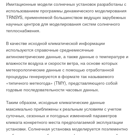
Водоподготовкой условились называть приведение качества
Имитационные модели солнечных установок разработаны с
воды в соответствие с требованиями промышленных
использованием программы динамического моделирования
предприятий. Очисткой воды, используемой для нужд
TRNSYS, применяемой большинством ведущих зарубежных
человека и животных, называют приведением качества воды
научных центров для моделирования систем солнечного
к нормам, обусловленным соответствующими ГОСТ.
теплоснабжения.
Очисткой сточных вод, сбрасываемых промышленными и
коммунальными предприятиями, по аналогии назовем
В качестве исходной климатической информации
приведение состава жидких стоков в соответствие с нормами
используются справочные среднемесячные
ПДК (предельно допустимых концентраций). Как уже
актинометрические данные, а также данные о температуре и
отмечалось выше, в связи с ростом знаний и ухудшением
влажности воздуха и скорости ветра, на основе которых
экологической ситуации как следствием жизнедеятельности
метеорологические данные с помощью отработанной
человека нормы на потребляемую воду все время
процедуры генерируются в формате так называемого
пересматриваются. Чтобы им соответствовать,
«типичного метеогода» (TMY), представляющего собой
совершенствуются технологии очистки воды, оборудование.
годовые последовательности часовых данных.
Например, фармакопея США (USP) дает определение
нескольким типам воды: очищенная вода, вода для
Таким образом, исходные климатические данные
инъекций, стерилизованная вода, стерильная вода для
максимально приближены к реальным условиям с учетом
инъекций, стерильная бактериостатическая вода для
суточных, сезонных и погодных изменений параметров
инъекций, стерильная вода для ингаляций и стерильная
климата конкретного места предполагаемой эксплуатации
вода для орошения. USP устанавливает нормы методов
установки. Солнечная установка моделируется поэлементно
стерилизации и расфасовки для отдельных видов