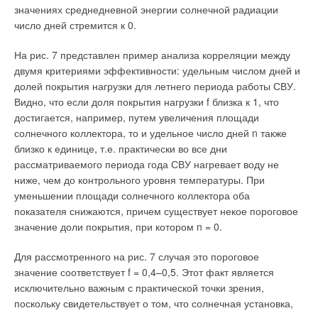
значениях среднедневной энергии солнечной радиации
парообразования (конденсации) от температуры можно
число дней стремится к 0.
описать уравнением:
На рис. 7 представлен пример анализа корреляции между
двумя критериями эффективности: удельным числом дней и
При конденсации выделяется столько тепла, сколько его
долей покрытия нагрузки для летнего периода работы СВУ.
затрачивается на испарение при той же температуре.
Видно, что если доля покрытия нагрузки f близка к 1, что
Уравнение (5) дает представление об энергозатратах: если
достигается, например, путем увеличения площади
при 0°С на испарение килограмма воды потребуется
солнечного коллектора, то и удельное число дней n также
затратить 2504 кДж, то при 100°С энергозатраты на
близко к единице, т.е. практически во все дни
испарение составят 2259 кДж/кг. Из уравнения (5) следуют те
рассматриваемого периода года СВУ нагревает воду не
«маленькие хитрости», которые используются для снижения
ниже, чем до контрольного уровня температуры. При
энергозатрат на очистку сильно засоленной воды методом
уменьшении площади солнечного коллектора оба
дистилляции.
показателя снижаются, причем существует некое пороговое
значение доли покрытия, при котором n = 0.
Фазовые переходы 2 рода
Для рассмотренного на рис. 7 случая это пороговое
Фазовые переходы второго рода (ФП2) протекают без
значение соответствует f = 0,4–0,5. Этот факт является
изменения агрегатного состояния вещества и представляют
исключительно важным с практической точки зрения,
собой структурную перестройку. Примерами ФП2 являются:
поскольку свидетельствует о том, что солнечная установка,
изменение кристаллографической модификации твердого