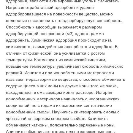
адсорбция, являются активированный уголь и силикагель.
Нагревая отработавший адсорбент и удаляя
адсорбировавшееся на поверхности вещество, можно
полностью восстановить его адсорбирующую способность.
Способность к адсорбции выражается размером
адсорбирующей поверхности (м2) одного грамма
адсорбента. Химическая адсорбция происходит из-за
химического взаимодействия адсорбента и адсорбата. В
отличии от физической, она усиливается с ростом
температуры. Как следует из химической кинетики,
повышение температуры увеличивает скорость химических
реакций. Ионитами или ионообменными материалами
называют нерастворимые вещества, способные обменивать
содержащиеся в них ионы на другие ионы того же знака,
находящиеся в омывающем ионит растворе. История
ионообменных материалов начиналась с неорганических
соединений, но с годами их вытеснили синтетические
ионообменные смолы. Научились синтезировать смолы с
чрезвычайно широким спектром свойств. Катиониты
обменивают катионы, положительно заряженные ионы.
Аниониты обменивают отрицательно заряженные ионы.