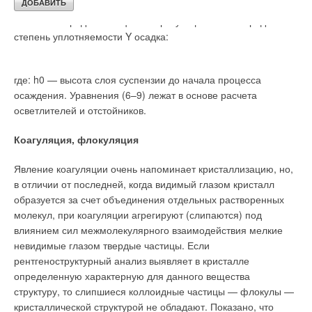
образуется двойной электрический слой. Именно знак и
величина заряда потенциалообразующего слоя определяет
степень уплотняемости Y осадка:
где: h0 — высота слоя суспензии до начала процесса
осаждения. Уравнения (6–9) лежат в основе расчета
осветлителей и отстойников.
Коагуляция, флокуляция
Явление коагуляции очень напоминает кристаллизацию, но,
в отличии от последней, когда видимый глазом кристалл
образуется за счет объединения отдельных растворенных
молекул, при коагуляции агрегируют (слипаются) под
влиянием сил межмолекулярного взаимодействия мелкие
невидимые глазом твердые частицы. Если
рентгеноструктурный анализ выявляет в кристалле
определенную характерную для данного вещества
структуру, то слипшиеся коллоидные частицы — флокулы —
кристаллической структурой не обладают. Показано, что