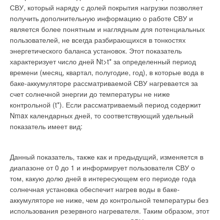
источника водоснабжения должны вести к технологическим
СВУ, который наряду с долей покрытия нагрузки позволяет
приемам очистки от тех или иных загрязнений. Так мы
получить дополнительную информацию о работе СВУ и
естественным образом переходим к обсуждению методов
является более понятным и наглядным для потенциальных
водоподготовки и водоочистки.
пользователей, не всегда разбирающихся в тонкостях
энергетического баланса установок. Этот показатель
Что такое водоподготовка и очистка воды?
характеризует число дней Nt>t* за определенный период
времени (месяц, квартал, полугодие, год), в которые вода в
Обратимся к справочной литературе. Энциклопедический
баке-аккумуляторе рассматриваемой СВУ нагревается за
словарь медицинских терминов сообщает: «Очистка воды
счет солнечной энергии до температуры не ниже
(син. очистка природных вод) — комплекс санитарно-
контрольной (t*). Если рассматриваемый период содержит
технических мероприятий, направленных на удаление
Nmax календарных дней, то соответствующий удельный
примесей, представляющих опасность для человека».
показатель имеет вид:
Малая медицинская энциклопедия: «Очистка воды —
обработка воды с помощью различных технологических
приемов (коагуляция, фильтрация и др.) с целью улучшения
Данный показатель, также как и предыдущий, изменяется в
ее органолептических и физико-химических свойств в
диапазоне от 0 до 1 и информирует пользователя СВУ о
соответствии с требованиями ГОСТ — см. «вода».
том, какую долю дней в интересующем его периоде года
Сельскохозяйственный словарь: «Очистка воды —
солнечная установка обеспечит нагрев воды в баке-
приведение качества исходной воды в соответствие с
аккумуляторе не ниже, чем до контрольной температуры без
требованиями потребителя. Способы очистки воды:
использования резервного нагревателя. Таким образом, этот
осветление (устранение мутности), обесцвечивание