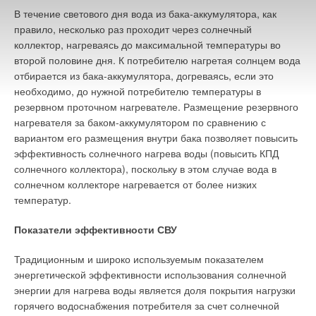
приготовлении пищи, теплоноситель, транспортное
В течение светового дня вода из бака-аккумулятора, как
средство, удаляющее продукты жизнедеятельности человека
правило, несколько раз проходит через солнечный
в канализацию. Норма водопотребления на одного человека
коллектор, нагреваясь до максимальной температуры во
существенно разная по отдельным городам. Так, например,
второй половине дня. К потребителю нагретая солнцем вода
в Санкт-Петербурге она — 0,70 м3/мес, в среднем по
отбирается из бака-аккумулятора, догреваясь, если это
Украине — 0,32 м3/мес, а в Европе — 0,11 м3/мес.
необходимо, до нужной потребителю температуры в
Вспомните о приблизительно 6 млдр человек, населяющих
резервном проточном нагревателе. Размещение резервного
планету Земля и вам станет ясно, почему время от времени
нагревателя за баком-аккумулятором по сравнению с
возникают разговоры о все возрастающих проблемах с
вариантом его размещения внутри бака позволяет повысить
питьевой водой даже в «мокрых» регионах планеты.
эффективность солнечного нагрева воды (повысить КПД
солнечного коллектора), поскольку в этом случае вода в
Что такое «чистая» вода?
солнечном коллекторе нагревается от более низких
температур.
Понятно, что для минерала, происходящего из разных
месторождений, раз-ного состава и столь широкого
Показатели эффективности СВУ
диапазона применения не могут быть сформулированы
единые требования по «качеству». К сырой воде, то есть
Традиционным и широко используемым показателем
воде из источника водоотбора, требования одни. К
энергетической эффективности использования солнечной
«очищенной» воде, то есть воде, подготовленной к
энергии для нагрева воды является доля покрытия нагрузки
дальнейшему использованию, требования совершенно
горячего водоснабжения потребителя за счет солнечной