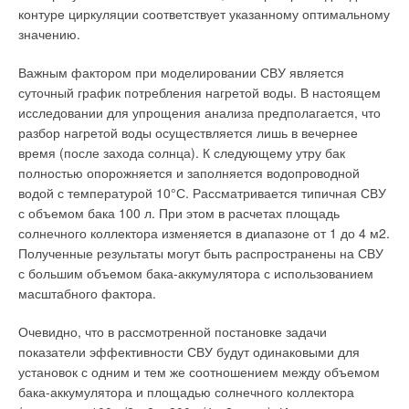
контуре циркуляции соответствует указанному оптимальному
химическое соединение. Кристаллизация — обычный прием
значению.
очистки водных растворов от ионов кальция, магния, железа,
марганца и т.д.:
Важным фактором при моделировании СВУ является
суточный график потребления нагретой воды. В настоящем
Вода природных источников водоснабжения очень
исследовании для упрощения анализа предполагается, что
отличается по содержанию солей кальция и магния, так
разбор нагретой воды осуществляется лишь в вечернее
называемых солей жесткости. В речной воде, например,
время (после захода солнца). К следующему утру бак
днепровской, суммарная концентрация ионов кальция и
полностью опорожняется и заполняется водопроводной
магния не превышает 7 мг÷экв/л, в то время как вода рек
водой с температурой 10°С. Рассматривается типичная СВУ
Невы и Амазонки содержит не более 1,5 мг÷экв/л. В воде
с объемом бака 100 л. При этом в расчетах площадь
артезианских скважин, используемых как источник
солнечного коллектора изменяется в диапазоне от 1 до 4 м2.
водоснабжения, суммарная концентрация солей жесткости
Полученные результаты могут быть распространены на СВУ
может доходить до 20 мг÷экв/л, а в морской воде — до 40
с большим объемом бака-аккумулятора с использованием
мг÷экв/л. Растворимость карбоната кальция, образующегося
масштабного фактора.
по реакции (1), при температуре 20°С составляет 0,14
Очевидно, что в рассмотренной постановке задачи
мг÷экв/л. Растворимость гидроокиси магния составляет 1,88
показатели эффективности СВУ будут одинаковыми для
мг÷экв/л, гидроксида железа — 0,007 мг÷экв/л. Магний в
установок с одним и тем же соотношением между объемом
водном растворе при наличии карбонат-иона или контакте с
бака-аккумулятора и площадью солнечного коллектора
углекислотой воздуха образует целый ряд двойных солей и