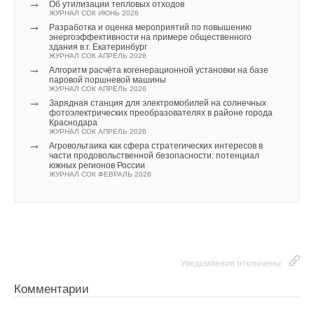
→
образуется;
Об утилизации тепловых отходов
отсутствием области метастабильного состояния,
ЖУРНАЛ СОК ИЮНЬ 2026
→
скачкообразным изменением структуры в точке перехода.
Разработка и оценка мероприятий по повышению
энергоэффективности на примере общественного
здания в г. Екатеринбург
ФП2 всегда предшествует ФП1: сначала происходит
ЖУРНАЛ СОК АПРЕЛЬ 2026
→
Алгоритм расчёта когенерационной установки на базе
структурная перестройка в системе, а затем уже начинается
паровой поршневой машины
изменение агрегатного состояния вещества. Этот факт
ЖУРНАЛ СОК АПРЕЛЬ 2026
→
можно использовать для ускорения процесса
Зарядная станция для электромобилей на солнечных
фотоэлектрических преобразователях в районе города
кристаллизации, если заставить соль-загрязнитель
Краснодара
ЖУРНАЛ СОК АПРЕЛЬ 2026
кристаллизоваться в другой, чем обычно,
→
Агровольтаика как сфера стратегических интересов в
кристаллографической модификации. Этот факт можно
части продовольственной безопасности: потенциал
использовать для снижения энергозатрат на испарение
южных регионов России
ЖУРНАЛ СОК ФЕВРАЛЬ 2026
воды.
Разделение фаз в гравитационном поле
Гравитационные силы — силы притяжения Земли, силы
тяжести — очень широко используются для отделения от
Уведомления отключены
жидкости твердых частиц. Так отделяют от жидкости как
взвешенные в воде загрязнения, так и образовавшиеся при
Комментарии
кристаллизации по уравнениям (1–4) малорастворимые