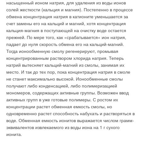
насыщенный ионом натрия, для удаления из воды ионов
солей жесткости (кальция и магния). Постепенно в процессе
обмена концентрация натрия в катионите уменьшается за
счет замены его на кальций и магний, хотя концентрация
кальция-магния в поступающей на очистку воде остается
прежней. По мере того, как «срабатывается» ион натрия,
падает до нуля скорость обмена его на кальций-магний.
Тогда ионообменную смолу регенерируют, промывая
концентрированным раствором хлорида натрия. Теперь
натрий вытесняет кальций-магний из смолы, занимая их
место. И так до тех пор, пока концентрация натрия в смоле
не станет максимально высокой. Ионообменные смолы
получают либо конденсацией, либо полимеризацией
мономеров, содержащих активные группы. Возможен ввод
активных групп в уже готовые полимеры. С ростом их
концентрации растет обменная емкость смолы, но
одновременно растет способность набухать и растворяться в
воде. Обменная емкость ионитов выражается числом грамм-
эквивалентов извлекаемого из воды иона на 1 г сухого
ионита.