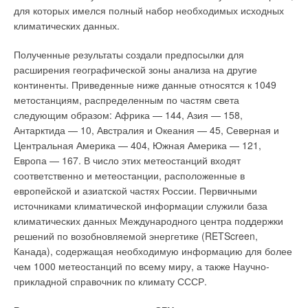
для которых имелся полный набор необходимых исходных
Осаждение иона магния по реакции (2) ведут известковым
климатических данных.
молоком, а иона кальция по реакции (1) и «доосаждение»
иона магния ведут хорошо растворимой и хорошо
Полученные результаты создали предпосылки для
диссоциирующей на ионы кальцинированной содой:
расширения географической зоны анализа на другие
континенты. Приведенные ниже данные относятся к 1049
метостанциям, распределенным по частям света
К проблемам, возникающим при очист-ке кристаллизацией,
следующим образом: Африка — 144, Азия — 158,
относится характерное для ФП1 и упомянутое выше наличие
Антарктида — 10, Австралия и Океания — 45, Северная и
области метастабильного состояния. Карбонат кальция
Центральная Америка — 404, Южная Америка — 121,
образует устойчивые пересыщенные растворы. Чтобы как-то
Европа — 167. В число этих метеостанций входят
сдвинуть вправо процесс, символически отражаемый
соответственно и метеостанции, расположенные в
уравнением (1), надо увеличить концентрацию одного из
европейской и азиатской частях России. Первичными
реагентов: или иона кальция, или карбонат-иона. Если
источниками климатической информации служили база
применяется метод известкования, то увеличивают
климатических данных Международного центра поддержки
дозировку добавляемого известкового молока. Если
решений по возобновляемой энергетике (RETScreen,
используется известково-содовый метод очистки, то
Канада), содержащая необходимую информацию для более
увеличивают дозировку кальцинированной соды. В любом
чем 1000 метеостанций по всему миру, а также Научно-
случае на последующей стадии добавляемые «избытки»
прикладной справочник по климату СССР.
надо удалить. У карбоната кальция есть еще одна
неприятная особенность — он предпочитает