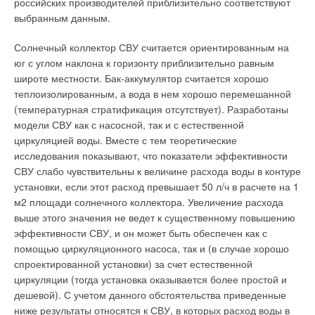
российских производителей приблизительно соответствуют
затвердевание (кристаллизация), испарение–конденсация,
выбранным данным.
растворение–кристаллизация, сублимация–кристаллизация.
Точка перехода ФП1 характеризуется:
Солнечный коллектор СВУ считается ориентированным на
юг с углом наклона к горизонту приблизительно равным
скачкообразным изменением значений
широте местности. Бак-аккумулятор считается хорошо
характеристических функций и физических свойств
теплоизолированным, а вода в нем хорошо перемешанной
системы;
(температурная стратификация отсутствует). Разработаны
наличием разрыва первых производных
характеристических функций и свойств системы
модели СВУ как с насосной, так и с естественной
(теплоемкость, вязкость, плотность, энтропия, энтальпия,
циркуляцией воды. Вместе с тем теоретические
изобарно-изотермический потенциал и т.д.) по
исследования показывают, что показатели эффективности
физическим параметрам (температура, давление,
СВУ слабо чувствительны к величине расхода воды в контуре
интенсивность электрического, магнитного или
установки, если этот расход превышает 50 л/ч в расчете на 1
гравитационного поля и т.д.);
м2 площади солнечного коллектора. Увеличение расхода
наличием области метастабильного состояния.
выше этого значения не ведет к существенному повышению
эффективности СВУ, и он может быть обеспечен как с
Кристаллизация — типичный пример фазового перехода
помощью циркуляционного насоса, так и (в случае хорошо
первого рода, сопровождающегося изменением агрегатного
спроектированной установки) за счет естественной
состояния вещества [4]: жидкое (раствор, расплав)
циркуляции (тогда установка оказывается более простой и
становится твердым. Кристаллизация широко используется
дешевой). С учетом данного обстоятельства приведенные
при очистке воды и водоподготовке. Вывести загрязняющий
ниже результаты относятся к СВУ, в которых расход воды в
воду ион можно, если перевести его в малорастворимое