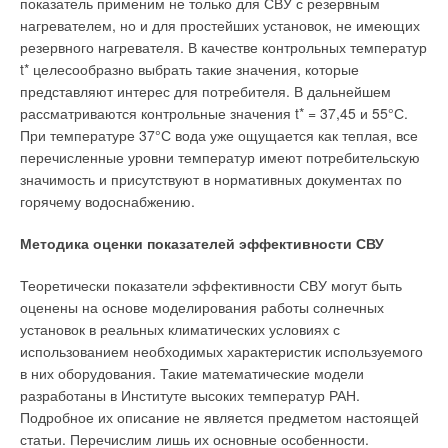
показатель применим не только для СВУ с резервным
(устранение органических веществ), обеззараживание,
нагревателем, но и для простейших установок, не имеющих
дезодорация, опреснение, умягчение». Энциклопедия
резервного нагревателя. В качестве контрольных температур
«Москва»: «Очистка сточных вод проводится в Москве для
t* целесообразно выбрать такие значения, которые
поддержания необходимого уровня благоустройства города
представляют интерес для потребителя. В дальнейшем
и состояния воды в Москве-реке. Очистка сточных вод
рассматриваются контрольные значения t* = 37,45 и 55°С.
затруднена в Москве относительно малым дебитом
При температуре 37°С вода уже ощущается как теплая, все
приемника сточных вод — Москвы-реки». Российский
перечисленные уровни температур имеют потребительскую
энциклопедический словарь: «Водоподготовка — приведение
значимость и присутствуют в нормативных документах по
качества воды, используемой в технологических целях на
горячему водоснабжению.
различных промышленных предприятиях, а также в системах
водои теплоснабжения и др., в соответствие с требованиями
Методика оценки показателей эффективности СВУ
потребителей». Большая Советская Энциклопедия:
«Водоподготовка — обработка воды, поступающей из
Теоретически показатели эффективности СВУ могут быть
природного водоисточника на питание паровых и
оценены на основе моделирования работы солнечных
водогрейных котлов или для различных технологических
установок в реальных климатических условиях с
целей. Водоподготовка производится на ТЭС, транспорте, в
использованием необходимых характеристик используемого
коммунальном хозяйстве, на промышленных предприятиях».
в них оборудования. Такие математические модели
разработаны в Институте высоких температур РАН.
Подведем итог.
Подробное их описание не является предметом настоящей
статьи. Перечислим лишь их основные особенности.