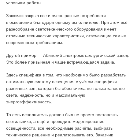
условиям работы.
подаваемому ей примеру.
Заказчик закрыл все и очень разные потребности
«
Ещё десять лет назад мы наблюдали совершенно иную
в освещении благодаря одному исполнителю. При этом всё
тенденцию изменения температуры в мире. Нынешняя
разнообразие светотехнического оборудования имеет
тенденция предполагает потепление на три градуса
отличные технические характеристики, отвечающие самым
Цельсия [относительно периода человеческой истории до
современным требованиям.
промышленной революции], но ещё совсем недавно мы
были на верном пути к гораздо большему потеплению —
Другой пример — Абинский электрометаллургический завод.
четыре градуса, а возможно, даже и выше
», — говорит
Это более привычная и чаще встречающаяся задача.
чиновник.
Здесь специфика в том, что необходимо было разработать
Достигнутого на сегодняшний день прогресса по-прежнему
оптимальную систему освещения с учётом специфики
недостаточно для выполнения целей, обозначенных
различных зон, которая бы обеспечила не только качество
Парижским соглашением по климату, однако стабилизация
света, надёжность, но и максимальную
роста выбросов парниковых газов к 2030 году может сыграть
энергоэффективность.
важную роль в предотвращении катастрофического
всепланетарного потепления выше
3
°C. И всё же результаты
То есть исполнитель должен был не просто поставлять
этого прогресса показывают, что дальнейшие усилия в этом
светильники, а ещё и проводить моделирование
направлении могут помочь миру приблизиться
освещённости, все необходимые расчёты, выбирать
к амбициозной цели — не допустить глобального потепления
техническое решение и реализовывать его. Заказчик