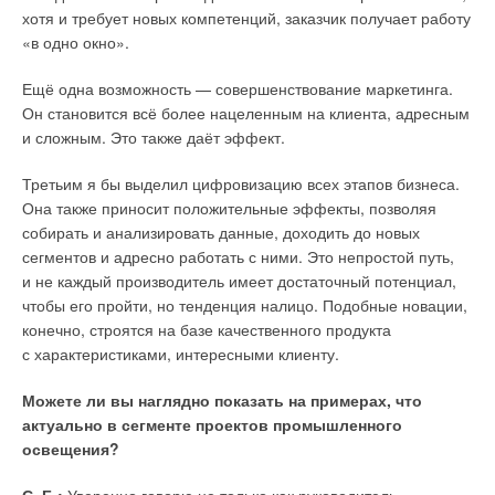
мнении.
хотя и требует новых компетенций, заказчик получает работу
«в одно окно».
Читайте по теме:
«
В течение следующего десятилетия мы станем
свидетелями гораздо более быстрого, чем ожидаемого
Ещё одна возможность — совершенствование маркетинга.
→
К юбилею Григория Валентиновича Томарова
ранее, внедрения ряда технологий экологически
Он становится всё более нацеленным на клиента, адресным
ЖУРНАЛ СОК ИЮНЬ 2026
безопасной энергии, что почти наверняка будет означать
→
и сложным. Это также даёт эффект.
Методика и алгоритмы расчёта энергоэффективных
систем сельского домохозяйства с использованием ВИЭ
стабильное сокращение выбросов углекислого газа
ЖУРНАЛ СОК МАРТ 2026
в мировом масштабе
», — добавил Либрейх.
Третьим я бы выделил цифровизацию всех этапов бизнеса.
→
Создание модели ВДЭК и проверка её эффективности
на примере электроснабжения посёлка Тикси
Она также приносит положительные эффекты, позволяя
ЖУРНАЛ СОК МАРТ 2026
Также считается, что такой резкий «крен» в сторону
собирать и анализировать данные, доходить до новых
→
Компенсация углеродного следа в сфере электронной
возобновляемой энергетики произойдёт независимо
сегментов и адресно работать с ними. Это непростой путь,
коммерции для финансирования проектов
возобновляемой энергетики в РФ
от наличия воли политиков, поскольку рентабельность
и не каждый производитель имеет достаточный потенциал,
ЖУРНАЛ СОК ФЕВРАЛЬ 2026
«зелёной» энергии теперь слишком устойчива, чтобы её
чтобы его пройти, но тенденция налицо. Подобные новации,
→
Агровольтаика как сфера стратегических интересов в
игнорировать.
части продовольственной безопасности: потенциал
конечно, строятся на базе качественного продукта
южных регионов России
с характеристиками, интересными клиенту.
ЖУРНАЛ СОК ФЕВРАЛЬ 2026
Ранее BNEF сообщала, что строительство объектов
возобновляемой энергетики уже сейчас дешевле, чем
Можете ли вы наглядно показать на примерах, что
строительство новых газовых или угольных электростанций,
актуально в сегменте проектов промышленного
а вскоре станет выгоднее использования уже существующих
освещения?
тепловых электростанций. Этот переломный момент
в экономике позволил бы сэкономить деньги на закрытии
Уведомления отключены