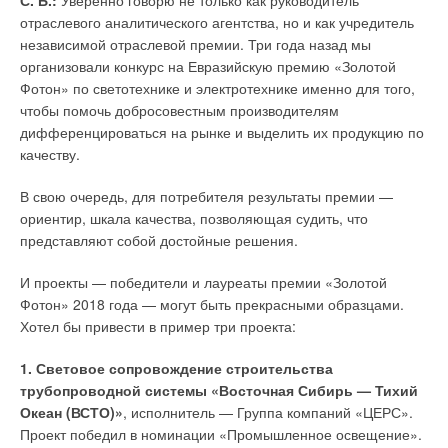
С. Б.:
Уверенно говорю не только как руководитель
существующих угольных электростанций и строительстве
отраслевого аналитического агентства, но и как учредитель
Комментарии
новых проектов возобновляемой энергетики «с нуля».
независимой отраслевой премии. Три года назад мы
Обилие экологически безопасной электрической энергии
организовали конкурс на Евразийскую премию «Золотой
также может помочь удалить фактор вредных выбросов из
В этой теме еще нет комментариев
Фотон» по светотехнике и электротехнике именно для того,
мировых транспортных и отопительных систем.
чтобы помочь добросовестным производителям
дифференцироваться на рынке и выделить их продукцию по
По прогнозам BNEF, спрос на автомобильное топливо
Добавить комментарий
качеству.
достигнет пика к 2030 году, а на уголь — к 2026 году. В
Ваше имя *
международном сертификационном и классификационном
В свою очередь, для потребителя результаты премии —
обществе Det Norske Veritas — Germanischer Lloyd (DNV GL)
ориентир, шкала качества, позволяющая судить, что
полагают, что к тому же году нефть перестанет быть
представляют собой достойные решения.
Ваш E-mail *
крупнейшим источником энергии в мире, а к концу 2020-х
годов мировой спрос на сырую нефть начнёт падать.
И проекты — победители и лауреаты премии «Золотой
Фотон» 2018 года — могут быть прекрасными образцами.
«
Эти прогнозы вселяют большие надежды
, — полагает
Хотел бы привести в пример три проекта:
Текст комментария
Себ Хенбест (Seb Henbest), ведущий автор отчёта BNEF. —
Они выступают как противовес той обречённости,
1. Световое сопровождение строительства
с которой мы столкнулись; отчасти потому, что
трубопроводной системы «Восточная Сибирь — Тихий
в отчёт включены самые актуальные данные, которые
Океан (ВСТО)»
, исполнитель — Группа компаний «ЦЕРС».
рисуют несколько иной вариант развития событий
». Этот
Проект победил в номинации «Промышленное освещение».