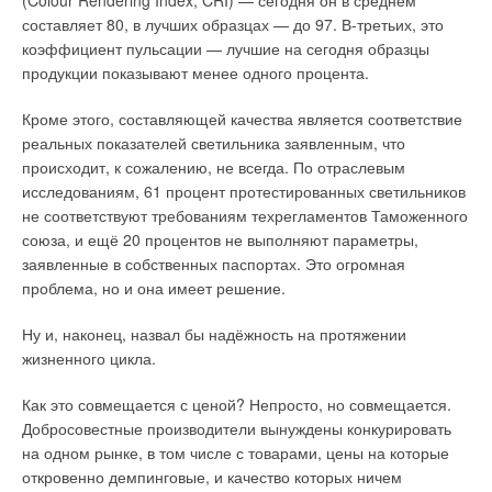
(Colour Rendering Index, CRI) — сегодня он в среднем
Меньше затрат, меньше хлопот, больше энергии
энергии и не допустить повышения температуры мировой
составляет 80, в лучших образцах — до 97. В-третьих, это
атмосферы до масштабов всеобщей экологической
коэффициент пульсации — лучшие на сегодня образцы
Ветроустановка с более чем одним ротором создаёт меньше
катастрофы.
продукции показывают менее одного процента.
турбулентности, а ветер «восстанавливается» быстрее, что
означает более высокие показатели объёмов
Лейбористская (социал-демократическая) партия
Кроме этого, составляющей качества является соответствие
вырабатываемой энергии. И это особенно важно, когда ВЭУ
Великобритании обещает устроить «Зелёную
реальных показателей светильника заявленным, что
становятся более масштабными в плане габаритов и,
промышленную революцию», которая позволит создать
происходит, к сожалению, не всегда. По отраслевым
следовательно, в плане затрат.
почти 70 тыс. новых рабочих мест, и одновременно работает
исследованиям, 61 процент протестированных светильников
над созданием модели «экономики с нейтральным уровнем
не соответствуют требованиям техрегламентов Таможенного
«
Всегда можно увеличить выработку энергии, увеличив
эмиссии углерода» к 2030 году. В США скандально известная
союза, и ещё 20 процентов не выполняют параметры,
диаметр лопастей ротора, но при строительстве таких
своим социальным популизмом конгрессвумен Александрия
заявленные в собственных паспортах. Это огромная
массивных конструкций диаметром более 150 метров
Окасио-Кортес, объявившая «крестовые походы» против
проблема, но и она имеет решение.
возникают серьёзные конструкционные проблемы.
бедности и глобального потепления, разработала программу
Потребности в материалах растут, транспортировка
«Новый зелёный курс», направленную на практически
Ну и, наконец, назвал бы надёжность на протяжении
конструкций является трудоёмкой и обходится совсем
полное прекращение выбросов парниковых газов в стране
жизненного цикла.
недёшево, плюс обслуживание ветрогенераторов
в течение следующего десятилетия.
становится всё более дорогостоящим
», — заявляет
Как это совмещается с ценой? Непросто, но совмещается.
Махди Абкар.
Эксперты энергетической отрасли полагают, что по
Добросовестные производители вынуждены конкурировать
сравнению с грядущими изменениями быстрый рост
на одном рынке, в том числе с товарами, цены на которые
ВЭУ с четырьмя роторами стоит примерно на 1
5
% меньше,
использования ВИЭ в последние годы вскоре может
откровенно демпинговые, и качество которых ничем