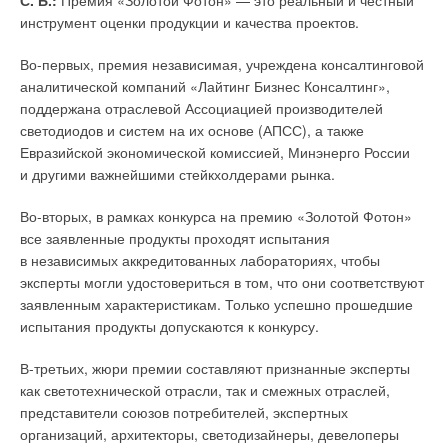
инструмент оценки продукции и качества проектов.
Во-первых, премия независимая, учреждена консалтинговой
аналитической компаний «Лайтинг Бизнес Консалтинг»,
поддержана отраслевой Ассоциацией производителей
Уведомления отключены
светодиодов и систем на их основе (АПСС), а также
Комментарии
Евразийской экономической комиссией, Минэнерго России
и другими важнейшими стейкхолдерами рынка.
В этой теме еще нет комментариев
Во-вторых, в рамках конкурса на премию «Золотой Фотон»
все заявленные продукты проходят испытания
в независимых аккредитованных лабораториях, чтобы
Добавить комментарий
эксперты могли удостовериться в том, что они соответствуют
заявленным характеристикам. Только успешно прошедшие
Ваше имя *
испытания продукты допускаются к конкурсу.
В-третьих, жюри премии составляют признанные эксперты
Ваш E-mail *
как светотехнической отрасли, так и смежных отраслей,
представители союзов потребителей, экспертных
организаций, архитекторы, светодизайнеры, девелоперы
Текст комментария