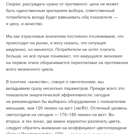
область с более низкой скоростью ветра и более высокой
технологии, включая ветровую и солнечную энергетику,
Скорее, рассуждать нужно от противного: цена не может
турбулентностью, называемая «следом за ветроколесом»
заявляют о себе, опережая прогнозы, как по ценам,
быть единственным критерием выбора, ответственный
(Wind Turbine Wake). Эта турбулентность влияет
представляющим непосредственную угрозу для
потребитель всегда будет взвешивать оба показателя —
на следующую ветроустановку, далее по течению
энергогенерации, основанной на сжигании угля, так и по
и цену, и качество.
воздушного потока, в нескольких отношениях. Во-первых, та
транспорту с двигателем внутреннего сгорания.
производит меньше энергии, а во-вторых, увеличивается
Мы как отраслевые аналитики постоянно отслеживаем, что
нагрузка на конструкцию.
В Великобритании проекты возобновляемой энергетики за
происходит на рынке, и могу сказать, что ситуация
последний квартал произвели больше электроэнергии, чем
медленно, но меняется. Потребители не хотят платить
«
В ходе исследовании мы обнаружили, что
электростанции, работающие на углеводородах. Это
больше, но всё лучше понимают, что кажущаяся экономия
турбулентность и токи, возникающие после
случилось впервые с тех пор, как в 1882 году была запущена
на первом этапе оборачивается переплатами на протяжении
ветроколеса, восстанавливаются до первоначального
первая в стране государственная электростанция. По
всего жизненного цикла.
состояния намного быстрее при использовании
сравнению с ситуацией всего десятилетней давности, это
многороторных ВЭУ. Это означает, что при
разительное изменение — тогда с помощью угля
В понятие «качество», говоря о светотехнике, мы
использовании нескольких роторов следующая ВЭУ далее
и природного газа генерировалось свыше 7
0
% британской
вкладываем сразу несколько параметров. Прежде всего это
по течению будет производить больше энергии
электроэнергии.
показатели энергетической эффективности: сегодня
и подвергаться меньшим нагрузкам и внешнему
не рекомендовал бы выбирать оборудование с показателем
воздействию, поскольку и турбулентность будет
Такой уровень технологического прогресса порождает
меньшим, чем 120 люмен на ватт (лм/Вт). Отличный уровень
соответственно меньше
надежды на то, что широкая общественная поддержка
», — поделился Махди Абкар,
светоотдачи на сегодня — 170–180 люмен на ватт. Во-
доцент кафедры машиностроения Орхусского университета
движений протеста против изменения климата может стать
вторых, в тех зонах, где важно корректно различать цвета,
и специалист по гидроаэродинамике и турбулентности.
«искрой», способной «разжечь пламя» новой политической
следует обратить внимание на коэффициент цветопередачи
воли к ускорению перехода на альтернативные источники