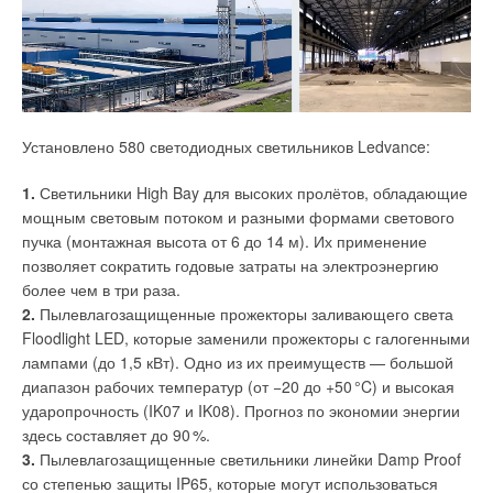
Установлено 580 светодиодных светильников Ledvance:
1.
Светильники High Bay для высоких пролётов, обладающие
мощным световым потоком и разными формами светового
пучка (монтажная высота от 6 до 14 м). Их применение
позволяет сократить годовые затраты на электроэнергию
более чем в три раза.
2.
Пылевлагозащищенные прожекторы заливающего света
Floodlight LED, которые заменили прожекторы с галогенными
лампами (до 1,5 кВт). Одно из их преимуществ — большой
диапазон рабочих температур (от −20 до +5
0
°C) и высокая
ударопрочность (IK07 и IK08). Прогноз по экономии энергии
здесь составляет до 9
0
%.
3.
Пылевлагозащищенные светильники линейки Damp Proof
со степенью защиты IP65, которые могут использоваться