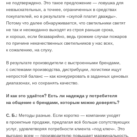
чем ветряк с одним, даже если ометаемая площадь
показаться вовсе «замедленным».
не подтверждено. Это такое предложение — ловушка для
лопастей примерно одинакова. В то же время конструкция
невзыскательных, а точнее, ограниченных в средствах
с четырьмя роторами намного более лёгкая по своим
Майкл Либрейх (Michael Liebreich), основатель
покупателей, но в результате «скупой платит дважды».
массогабаритным характеристикам, поэтому она проще
аналитической компании Bloomberg New Energy Finance
Потому что далее обнаруживается, что светильники светят
в транспортировке. И если один из роторов перестанет
(BNEF), считает, что ожидание замены устаревших
не так и неожиданно выходят из строя раньше срока,
работать, остальная часть ветряка всё равно будет
технологий на новейшие ощущается «как момент перед
и хорошо, если безаварийно, ведь громкие случаи пожаров
вырабатывать энергию, в отличие от классических
чихом».
по причине некачественных светильников у нас всех,
ветрогенераторов.
к сожалению, на слуху.
«
Первый процент внедрения чего-либо занимает
Кроме того, исследователи определили, что отдельные
вечность, от одного до пяти процентов — это как ждать,
В результате производители с выстроенными брендами,
многороторные ВЭУ на деле вырабатывают даже немного
когда чихнёшь: знаешь, что это неизбежно, но ожидание
с системами производства, дистрибуции, логистики ищут
больше энергии, чем однороторные: примерно на
2
%.
длится целую вечность, а последующий переход от пяти
непростой баланс — как конкурировать в заданных ценовых
до пятидесяти процентов происходит невероятно
диапазонах, но сохранять качество.
«
При изучении ряда различных конфигураций и динамики
быстро
», — считает Либрейх.
многороторных ВЭУ мы обнаружили, что оптимальной
И как это удаётся? Есть ли надежда у потребителя
конструкцией является ветрогенератор с четырьмя
По его словам, мир вот-вот вступит в период быстрых
на общение с брендами, которым можно доверять?
роторами, расположенными как можно дальше друг
преобразований. Это изменение грозит подорвать позиции
от друга. Последнее приводит к уменьшению
тех использующих углеводороды компаний, которые
С. Б.:
Методы разные. Если коротко — компании уходят
турбулентности далее по течению воздушного потока
не смогут своевременно адаптироваться и положить конец
в проектные продажи, предлагая всё больше сопутствующих
и более быстрой стабилизации «следа» за
росту выбросов углекислого газа в атмосферу. Всё большее
услуг, удовлетворяя потребности клиента «под ключ». Это
ветроустановками
», — делится доцент Махди Абкар.
число экспертов в области энергетики сходятся в этом
выгодно всем — производителю повышает маржинальность,