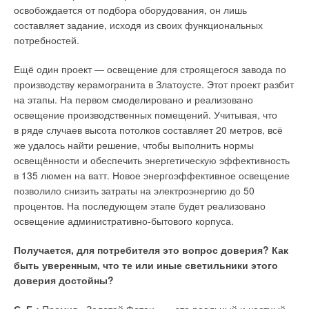
выше
2
°C.
освобождается от подбора оборудования, он лишь
составляет задание, исходя из своих функциональных
«
Эти изменения являются свидетельством применения
потребностей.
новой климатической политики и работы, проделанной
во всём мире. И нам предстоит сделать ещё больше
», —
Ещё один проект — освещение для строящегося завода по
также указывает Крис Старк.
производству керамогранита в Златоусте. Этот проект разбит
на этапы. На первом смоделировано и реализовано
освещение производственных помещений. Учитывая, что
Читайте по теме:
в ряде случаев высота потолков составляет 20 метров, всё
же удалось найти решение, чтобы выполнить нормы
→
К юбилею Григория Валентиновича Томарова
освещённости и обеспечить энергетическую эффективность
ЖУРНАЛ СОК ИЮНЬ 2026
→
Об утилизации тепловых отходов
в 135 люмен на ватт. Новое энергоэффективное освещение
ЖУРНАЛ СОК ИЮНЬ 2026
позволило снизить затраты на электроэнергию до 50
→
Разработка и оценка мероприятий по повышению
процентов. На последующем этапе будет реализовано
энергоэффективности на примере общественного
здания в г. Екатеринбург
освещение административно-бытового корпуса.
ЖУРНАЛ СОК АПРЕЛЬ 2026
→
Алгоритм расчёта когенерационной установки на базе
паровой поршневой машины
Получается, для потребителя это вопрос доверия? Как
ЖУРНАЛ СОК АПРЕЛЬ 2026
быть уверенным, что те или иные светильники этого
→
Зарядная станция для электромобилей на солнечных
доверия достойны?
фотоэлектрических преобразователях в районе города
Краснодара
ЖУРНАЛ СОК АПРЕЛЬ 2026
С. Б.:
Премия «Золотой Фотон» — это реальный и честный