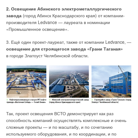
доклад — предостережение для тех компаний, которые
2. Освещение Абинского электрометаллургического
используют ископаемое топливо и считают, что мировой
завода
(город Абинск Краснодарского края) от компании-
спрос на производимую ими таким образом энергию будет
производителя Ledvance — лауреата в номинации
только продолжать расти до середины XXI века. Доклад
«Промышленное освещение».
также является «
рассказом, вселяющим надежду
», делится
Хенбест.
3. Ещё один проект-лауреат, также от компании Ledvance, —
освещение для строящегося завода «Грани Таганая»
«
Мы уже продвинулись достаточно далеко. И всё же нам
в городе Златоуст Челябинской области.
нужно развиваться быстрее. И да — это весьма и весьма
сложно. Но в нашем мире две трети населения
проживают в таких местах, где генерация
электроэнергии из ветра и солнца является самым
доступным видом новых электрических мощностей. У нас
есть возможности реализовать это в жизни
», — считает
автор отчёта BNEF.
Крис Старк (Chris Stark), исполнительный директор
Так, проект освещения ВСТО демонстрирует как раз
британского Комитета по климатическим изменениям,
способность компаний осуществлять комплексные и очень
заявил, что прецедент, созданный отраслью возобновляемой
сложные проекты — и по масштабу, и по сочетанию
энергетики, доказывает, что новейшие технологии по
используемого оборудования, и по координации, и по
улавливанию выбросов углерода могли бы последовать