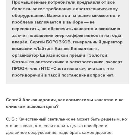
преимущество модели ветроустановки с
прогнозируют наиболее загрязняющие
Промышленные потребители предъявляют всё
четырьмя роторами.
окружающую среду компании, что даёт первые
более высокие требования к светотехническому
признаки надежды на успешное преодоление
оборудованию. Вариантов на рынке множество, и
климатического кризиса во всём мире.
проблема заключается в выборе — не
переплатить, но обеспечить качество и экономию
Ветроэнергетические установки на будущей ВЭС,
за счёт повышения энергоэффективности на годы
расположенной на песчаной отмели Догг.р-Банке
вперёд. Сергей БОРОВКОВ, генеральный директор
в Северном море, являются самыми большими в мире —
«Первые ласточки» появились на фоне переворота
компании «Лайтинг Бизнес Консалтинг»,
диаметры их роторов составляют внушительные 220 м. Но
в возобновляемой энергетике, который должен положить
организатор Евразийской премии «Золотой
«большой», «больше», «наибольший» — не всегда значит
конец росту спроса на нефть и уголь уже в 2020-х годах,
Фотон» по светотехнике и электротехнике, эксперт
«лучший», когда речь заходит о ВЭУ.
то есть гораздо раньше, чем предсказываемое ранее
ПРООН, член НТС «Светотехника», считает, что
необратимое падение востребованности использования этих
противоречий в такой постановке вопроса нет.
Исследователи из двух университетов — Орхусского (Дания)
видов топлива. Ожидается, что грядущий пик потребления
и Даремского (Великобритания) — в настоящее время
ископаемого топлива будет достигнут на десятилетия
моделируют гидродинамику многороторных
раньше, чем прогнозируют нефтяные и горнодобывающие
ветрогенераторов с помощью цифрового моделирования
компании, делающие ставку на дальнейший рост спроса
Сергей Александрович, как совместимы качество и не
высокого разрешения, и выясняется, что ВЭУ с четырьмя
на загрязняющие окружающую среду энергоносители вплоть
слишком высокая цена?
роторами на одном фундаменте имеют ряд преимуществ.
до 2040-х годов.
С. Б.:
Качественный светильник не может быть дешёвым, но
Ветроустановка собирает энергию с поступающего ветра,
Однако эксперты по энергетике вносят коррективы в свои
это не значит, что, если ставить целью приобрести
и когда ветер проходит через лопасти ВЭУ, создаётся
теоретические оценки, поскольку экологически безопасные
достойное оборудование, надо брать самое дорогое.