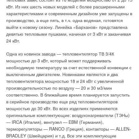
подводящим (холодным) концом также должна быть
кВт. Из них шесть новых моделей с более расширенными
установлена на поверхности трубы с помощью алюминиевой
характеристиками и современным дизайном уже запущены в
липкой ленты. Датчик терморегулятора должен быть
производство, а еще пять, в т.ч. одна водяная, готовятся
приклеен алюминиевой лентой к поверхности трубы и
выйти к новому сезону. Линейка «Барханов» представлена
размещен посредине между линиями кабеля. Величина
девятью тепловыми пушками, начиная от 3 кВт и заканчивая
диаметра изгиба кабеля должна быть не менее шести
24 кВт.
диаметров самого кабеля. Нагрузка на кабель при
растяжении не должна превышать 25 кг. Кабель deviflex™
Одна из новинок завода — тепловентилятор ТВ 3/4К
необходимо укладывать равномерно, и его линии не должны
мощностью до 3 кВт, который может поддерживать
пересекаться между собой.
необходимую температуру за счет естественной конвекции с
выключенным двигателем. Новинками являются и два
Специальные установки
тепловентилятора мощностью 18 и 24 кВт с увеличенной
производительностью по воздуху — 20 и 30 м3/мин
Полы холодильных камер и искусственных катков
соответственно. В ближайшее время планируется запустить
в серийное производство еще ряд тепловентиляторов
Расчетная мощность для установок систем защиты от
мощностью до 30 кВт. Во всех изделиях применяются
промерзания грунта — 15–30 Вт/м2 (не менее 15). Потери
оригинальные комплектующие: воздухонагреватели (ТЭНы)
энергии вниз зависят от коэффициента теплопроводности
— IRCA (Италия), вентузел — EBM (Германия),
конструкции пола, желаемой температуры основания и
терморегуляторы — RANCO (Греция), контакторы — ALLEN-
температуры холодного помещения. Расчет производят в
BRADLEY (Швейцария) и т.д. Все эти комплектующие
соответствии со следующей формулой: