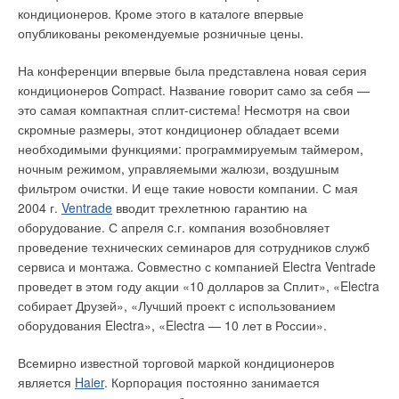
среднем ниже –10°С) или при отсутствии снега. Возможна
кондиционеров. Кроме этого в каталоге впервые
вероятность наступления ситуации, когда на кровле идет
опубликованы рекомендуемые розничные цены.
процесс таяния, но не происходит образование наледи и
сосулек из-за положительной температуры наружного
На конференции впервые была представлена новая серия
воздуха. Все эти ситуации отслеживает система управления,
кондиционеров Compact. Название говорит само за себя —
в которую кроме датчика температуры, входят датчики
это самая компактная сплит-система! Несмотря на свои
влажности и снега.
скромные размеры, этот кондиционер обладает всеми
необходимыми функциями: программируемым таймером,
Расчетная мощность
ночным режимом, управляемыми жалюзи, воздушным
фильтром очистки. И еще такие новости компании. С мая
Чтобы определить требуемую удельную мощность на 1 м2
2004 г.
Ventrade
вводит трехлетнюю гарантию на
кабельной системы, устанавливаемой на кровле, и погонную
оборудование. С апреля c.г. компания возобновляет
мощность (Вт/м) для желобов и труб, необходимо знать
проведение технических семинаров для сотрудников служб
конструктивные особенности крыши, ее тепловой режим, а
сервиса и монтажа. Cовместно с компанией Electra Ventrade
также местные климатические условия. Для установки на
проведет в этом году акции «10 долларов за Сплит», «Electra
крышах используют кабели с погонной мощностью 18–35 Вт/
собирает Друзей», «Лучший проект с использованием
м. Если нагревательный кабель укладывают на крыше с
оборудования Electra», «Electra — 10 лет в России».
мягким покрытием (например, рубероид или его аналог) или
устанавливают в пластиковых желобах или водосточных
Всемирно известной торговой маркой кондиционеров
трубах, то максимальную погонную мощность следует
является
Haier
. Корпорация постоянно занимается
ограничить до 20 Вт/м. Кроме того, крепление