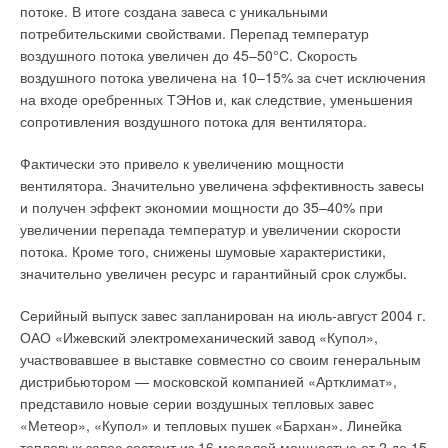
потоке. В итоге создана завеса с уникальными
трубопровод на предмет повреждения или утечки. Кроме
потребительскими свойствами. Перепад температур
того, трубы после монтажа должны быть теплоизолированы,
воздушного потока увеличен до 45–50°С. Скорость
т.к. это значительно уменьшает теплопотери. Кабель должен
воздушного потока увеличена на 10–15% за счет исключения
быть аккуратно, без усилия (натяжения) установлен на трубе
на входе оребренных ТЭНов и, как следствие, уменьшения
во избежание повреждений. Он должен плотно прилегать к
сопротивления воздушного потока для вентилятора.
трубе по всей своей длине. Это можно сделать при помощи
алюминиевой липкой ленты. Вначале монтажа кабель крепят
Фактически это привело к увеличению мощности
к трубе при помощи отрезков алюминиевой ленты, с
вентилятора. Значительно увеличена эффективность завесы
интервалом приблизительно 30 см. Затем он должен быть
и получен эффект экономии мощности до 35–40% при
закреплен алюминиевой лентой вдоль по всей длине.
увеличении перепада температур и увеличении скорости
потока. Кроме того, снижены шумовые характеристики,
Таким образом, нагревательный кабель не будет иметь
значительно увеличен ресурс и гарантийный срок службы.
прямого контакта с теплоизоляционным материалом и будет
прочно закреплен к поверхности трубы и иметь хороший
Серийный выпуск завес запланирован на июль-август 2004 г.
теплоотвод. Перед установкой нагревательного кабеля на
ОАО «Ижевский электромеханический завод «Купол»,
пластиковой трубе ее поверхность необходимо оклеить
участвовавшее в выставке совместно со своим генеральным
алюминиевой лентой или фольгой. Таким образом, тепло
дистрибьютором — московской компанией «Артклимат»,
равномерно будет распределяться по всей длине трубы.
представило новые серии воздушных тепловых завес
«Метеор», «Купол» и тепловых пушек «Бархан». Линейка
Соединительная муфта между нагревательным кабелем и
тепловых завес состоит из 16 моделей мощностью от 2 до 15