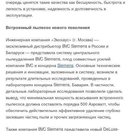
привести к обледенению водостока, что станет причиной
очередь ценятся такие качества как бесшумность, быстрота и
образования льда во всей системе. В периоды оттепели
легкость в установке, надежность и долговечность в
система стока не оттаивает полностью и талая вода не
эксплуатации.
успевает стечь до новых заморозков. Происходит
дальнейшее обмерзание системы, которое нарушает ее
Встроенный пылесос нового поколения
работоспособность, а в худшем случае приводит к ее
Инженерная компания «Экохаус» (г. Москва) —
разрушению. Этих проблем можно избежать, установив
эксклюзивный дистрибьютор BVC Siemens в России и
нагревательные кабели deviflex™ в водосточные и
Беларуси — представила систему центрального
дренажные трубы.
пылеудаления BVC Siemens, плод совместных усилий
Антенны и провода
компании BVC и концерна
Siemens
. Основные технические
решения и инновации, заложенные в систему, возникли в
Системы отопления DEVI используют в качестве систем
результате длительных исследований, проведенных в
защиты от обледенения мачтовых, параболических антенн и
лабораториях концерна Siemens, Бавария. В частности,
т.п., где существует риск падения снега и льда (сосулек) на
детальные лабораторные исследования позволили сделать
пешеходов или обледенение может нарушить нормальную
вывод, что минимальная мощность всасывания встроенного
работу оборудования. Еще один немаловажный
пылесоса должна составлять порядка 500 Аэроватт, чтобы
положительный момент — отсутствие необходимости
обеспечить действительно эффективное удаление глубоко
удалять лед и снег вручную.
засевших частиц пыли и прочих загрязняющих частиц.
Резервуары
Также компания BVC Siemens представила новый DeLuxe-