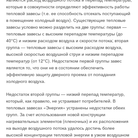
использовать систему с интеллектуальным
которые в совокупности определяют эффективность работы
терморегулятором devireg™ 850. Использование этого
тепловой завесы (т.е. ее способность отсекать поступающий
терморегулятора особенно уместно для установок, где
в помещение холодный воздух). Существующие тепловые
полная установленная мощность превышает 6 кВт.
завесы условно можно разделить на две группы: первая —
Благодаря интеллектуальным цифровым датчикам система с
тепловые завесы с высоким перепадом температуры (до
devireg™ 850 позволяет свести потребление электроэнергии
40°С) и низким расходом воздуха и скорости потока; вторая
к минимуму и получить максимальный эффект.
группа — тепловые завесы с высоким расходом воздуха,
высокой скоростью воздушной струи и низким перепадом
Системы защиты и подогрева труб
температур (от 12°С). Недостатком первой группы завес
является то, что они не в состоянии обеспечить
Системы защиты и подогрева труб используют для защиты
эффективную защиту дверного проема от попадания
трубопроводов от замерзания и поддержания заданной
холодного воздуха.
температуры в трубах. Системы DEVI можно монтировать
внутри водопроводной трубы или на наружной поверхности.
Недостаток второй группы — низкий перепад температур,
Используют такие системы для труб различного назначения,
который, как правило, не устраивает потребителей. В
внутренних и наружных сетей, и трубопроводов,
тепловых завесах «Энергия» устранены недостатки обеих
находящихся над и под землей.
групп. За счет использования новой конструкции
нагревательных элементов (пленочных) и их расположения
Общие рекомендации
на выходе воздушного потока удалось достичь более
высокой концентрации тепловой энергии в узком воздушном
Перед монтажом нагревательных кабелей важно проверить