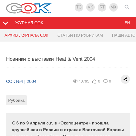
TG
VK
RT
MX
ЖУРНАЛ СОК
EN
АРХИВ ЖУРНАЛА СОК
СТАТЬИ ПО РУБРИКАМ
НАШИ АВТ
Новые фреоны — новые проблемы?
От теплого пола с интеллектом до
интеллектуальных систем снеготаяния
Новинки с выставки Heat & Vent 2004
СОК №4 | 2004
42434
10
0
СОК №4 | 2004
37175
0
0
Рубрика
Тэги
СОК №4 | 2004
40795
0
0
Рубрика
Тэги
Рубрика
С 2004 г. Европа полностью переходит на новые
озонобезопасные хладагенты. ‚ наступающем
Кабельные системы отопления в бетонных полах
сезоне европейские продавцы смогут
реализовать остатки техники на R-22, завезенной в
С 6 по 9 апреля с.г. в «Экспоцентре» прошла
2003 г., но не более того. Продажа моделей «cool
крупнейшая в России и странах Восточной Европы
only» с озоноразрушающими фреонами была