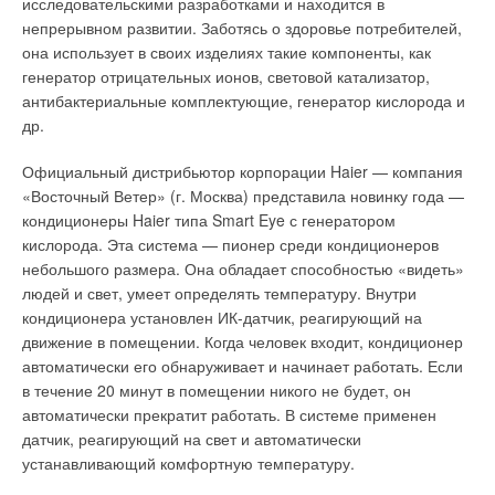
исследовательскими разработками и находится в
нагревательного кабеля в пластиковых желобах и трубах
непрерывном развитии. Заботясь о здоровье потребителей,
рекомендуем выполнять на широкой металлической ленте,
она использует в своих изделиях такие компоненты, как
чтобы исключить прямой тепловой контакт нагревательного
генератор отрицательных ионов, световой катализатор,
кабеля с пластиковой поверхностью.
антибактериальные комплектующие, генератор кислорода и
др.
Установка в желобах и водостоках
Официальный дистрибьютор корпорации Haier — компания
Водосточные горизонтальные желоба могут быть
«Восточный Ветер» (г. Москва) представила новинку года —
подвесными (подведенными) или настенного типа, когда
кондиционеры Haier типа Smart Eye с генератором
водоотбойник находится на самой кровле. Нагревательный
кислорода. Эта система — пионер среди кондиционеров
кабель, уложенный в подвесном желобе, должен обеспечить
небольшого размера. Она обладает способностью «видеть»
свободный сток талой воды. Для «холодной крыши» и
людей и свет, умеет определять температуру. Внутри
желобов с диаметром 10–15 см обычно достаточно двух
кондиционера установлен ИК-датчик, реагирующий на
линий кабеля суммарной погонной мощностью 36–50 Вт/м.
движение в помещении. Когда человек входит, кондиционер
При больших диаметрах количество укладываемых линий
автоматически его обнаруживает и начинает работать. Если
нагревательного кабеля соответственно увеличивается.
в течение 20 минут в помещении никого не будет, он
Например, для «теплых крыш» суммарная погонная
автоматически прекратит работать. В системе применен
мощность возрастает от 50–70 до 100 Вт/м. Нагревательный
датчик, реагирующий на свет и автоматически
кабель, установленный в настенном желобе, кроме
устанавливающий комфортную температуру.
обеспечения стока талой воды должен предотвратить