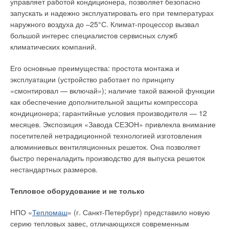
управляет работой кондиционера, позволяет безопасно
через теплые помещения, сопровождающий обогрев
запускать и надежно эксплуатировать его при температурах
необходим лишь в той части трубы, которая подвержена
наружного воздуха до –25°С. Климат-процессор вызвал
замерзанию (как правило, это верхняя часть от входной
большой интерес специалистов сервисных служб
воронки до теплого помещения и, может быть, выводной
климатических компаний.
патрубок на улицу в нижней части трубы). В случае, если
водосточные трубы уходят в ливневую канализацию,
Его основные преимущества: простота монтажа и
сопровождающий обогрев необходим до точки промерзания
эксплуатации (устройство работает по принципу
грунта в данной местности. Также может потребоваться
«смонтировал — включай»); наличие такой важной функции
дополнительный обогрев ливневых колодцев и утепление их
как обеспечение дополнительной защиты компрессора
крышек. Важным моментом является защита кабеля от
кондиционера; гарантийные условия производителя — 12
механических повреждений. На поверхности кровли в
месяцев. Экспозиция «Завода СЕЗОН» привлекла внимание
течение зимы скапливается снег, который, подтаивая и
посетителей нетрадиционной технологией изготовления
уплотняясь, к весне образует снежно-ледовый пласт. При
алюминиевых вентиляционных решеток. Она позволяет
установившейся положительной температуре воздуха такой
быстро переналадить производство для выпуска решеток
пласт сползает целиком, представляя серьезную опасность
нестандартных размеров.
для кровельных конструкций и проходящих внизу людей.
Тепловое оборудование и не только
Таким образом, предотвращение механических
повреждений нагревательного кабеля является частной
НПО «
Тепломаш
» (г. Санкт-Петербург) представило новую
задачей защиты от сползания снежно-ледовых масс.
серию тепловых завес, отличающихся современным