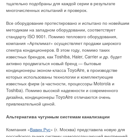
тщательно подобраны для каждой серии в результате
многочисленных испытаний и проверок.
P = К x Dt, (Вт/м2),
Все оборудование протестировано и испытано по новейшим
где Dt — разница температур между основанием пола и
методикам на западном оборудовании, соответствует
воздухом в холодном помещении, °С; К — коэффициент
стандарту ISO 9001. Помимо теплового оборудования,
теплопроводности пола, Вт/(м2•°С).
компания «Артклимат» осуществляет продажи широкого
спектра кондиционеров. В этом году, помимо таких
Установка нагревательных кабелей
известных брендов, как Toshiba, Haier, Carrier и др. будет
Установку нагревательных кабелей deviflex™ выполняют так
активно продвигаться новый бренд — бытовые
же, как и в случае с обычными бетонными конструкциями
кондиционеры эконом-класса ToyoAire, в производстве
полов. Систему обязательно дублируют, так как требуемый
которых использованы технологии и комплектующие
гарантийный срок службы составляет около 25 лет, а ремонт
известных фирм (в частности, процессоры Motorola и
системы невозможен. Параллельно устанавливают две
Toshiba). Помимо высокой надежности и современного
кабельные системы: одна из них является основной
дизайна, кондиционеры ToyoAire отличаются очень
(рабочей), а вторая — резервной.
привлекательной ценой.
Нагревательный кабель должен быть уложен под
Альтернатива чугунным системам канализации
теплоизоляцией пола, т.к. необходимо защитить от
Компания «
Вавин Рус
» (г. Москва) представила новую для
замерзания фундамент пола. Кабели должны быть
российского рынка систему шумопоглащающей внутренней
установлены непосредственно на поверхности грунта или