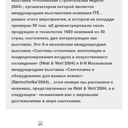
выставка «Российская Строительная неделя
Табл. 1
прекращена годом ранее. Перешла на новые
2004», организатором которой является
хладагенты и Япония. Как это отразится на рынке
международная выставочная компания ITE. ‚
DEVI
предлагает два варианта установки. Первый вариант —
кондиционеров?
рамках этого мероприятия, в котором на площади
когда нагревательный кабель устанавливают в цементно-
примерно 50 тыс. м2 демонстрировали свою
песчаную или бетонную стяжку толщиной 3–7 см. Второй
продукцию и технологии 1600 компаний из 30
вариант — когда используют тонкий нагревательный мат,
стран, состоялись две интересующие нас
который устанавливают в слой плиточного клея и который не
выставки. Это 9-я московская международная
увеличивает строительную высоту пола.
выставка «Системы отопления, вентиляции и
кондиционирования воздуха и искусственного
Удельная мощность
охлаждения» (Heat & Vent’2004) и 6-Я Московская
международная выставка «Сантехника и
В средней полосе России и Украины расчетная удельная
оборудование для ванных комнат»
мощность системы отопления для новых зданий с
(Santеchnika’2004). ‚ этом номере мы расскажем о
применением теплоизоляционных материалов составляет
новинках, представленных на Heat & Vent’2004, а в
100–150 Вт/м2, для старых зданий может достигать 180 Вт/
следующем - познакомим вас с мировыми
м2 и более. Если расчетная устанавливаемая мощность
достижениями в мире сантехники.
превышает 180 Вт/м2, рекомендуется использовать
дополнительные системы отопления. Например, для
В 2003 г. продажи сплит-систем на новых озонобезопасных
системы «теплый пол» в квартире типового панельного дома
хладагентах не превысили 2% от общего объема продаж. По
(исключение составляют первые этажи и помещения,
Daikin
доля кондиционеров на R-407C и R-410А составляет