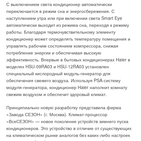
нарастание снежной массы и переход ее через стенку
С выключением света кондиционер автоматически
желоба. Ширина дорожки нагревательной части кабеля
переключается в режим сна и энергосбережения. С
должна быть сравнима с толщиной снежного покрова в
наступлением утра или при включении света Smart Eye
данной местности. Ширина дорожки может быть от 20 см до
автоматически выходит из режима сна, переходя к режиму
1 м.
работы. Благодаря термочувствительному элементу
кондиционер может определять температуру помещения и
Если настенный желоб далеко отходит от края крыши,
управлять рабочим состоянием компрессора, снижая
возникает опасность обледенения этого края. В этом случае
потребление энергии и обеспечивая высокую
рекомендуем установить 1–2 линии нагревательного кабеля
эффективность. Впервые в бытовых кондиционерах Haier в
по линии срыва воды с края крыши (так называемый
моделях HSU-09RA03 и HSU-12RA03 установлен
капельник). Вертикальные водосточные трубы — наиболее
специальный кислородный модуль-генератор для
ответственный элемент всей кровельной системы. Из-за
обеспечения свежего воздуха. Используя PSA-систему
интенсивных конвективных потоков, возникающих в
модуля-генератора, кондиционер Haier наполнит комнату
вертикальных трубах, происходит перераспределение тепла
свежим воздухом и обеспечит здоровый климат.
по высоте трубы: верхняя часть перегревается, а нижняя
сильно охлаждается из-за подсоса холодного воздуха. Для
Принципиально новую разработку представила фирма
устранения этого явления применяют дополнительный
«Завода СЕЗОН» (г. Москва). Климат-процессор
подогрев в нижней части, представляющий из себя
«ВсеСЕЗОН» — новое поколение устройств зимнего пуска
дополнительные линии кабеля в нижней части трубы.
кондиционеров. Это устройство в отличие от существующих
на климатическом рынке аналогов без каких-либо настроек
В случае, когда водосточные трубы проходят внутри здания