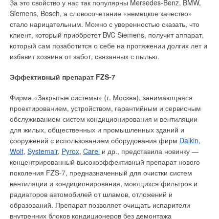
За это свойство у нас так популярны Mersedes-Benz, BMW,
следующих 4-х недель температура должна быть
Siemens, Bosch, а словосочетание «немецкое качество»
постепенно понижена до 18°C. Этого легко добиться с
стало нарицательным. Можно с уверенностью сказать, что
помощью электронного терморегулятора devireg™.
клиент, который приобретет BVC Siemens, получит аппарат,
который сам позаботится о себе на протяжении долгих лет и
В инкубаторах с цыплятами выгодно установить систему
избавит хозяина от забот, связанных с пылью.
электрического подогрева пола при помощи нагревательных
кабелей deviflex™.
Эффективный препарат FZS-7
Подогрев грунта в теплицах
Фирма «Закрытые системы» (г. Москва), занимающаяся
проектированием, устройством, гарантийным и сервисным
Для ускорения роста и репродуцирования растений в
обслуживанием систем кондиционирования и вентиляции
оранжереях и теплицах, а также для продления сезона
для жилых, общественных и промышленных зданий и
сбора урожая, почву можно начинать подогревать сразу же с
сооружений с использованием оборудования фирм
Daikin
,
приходом весны. Кроме того, подогрев почвы облегчает
Wolf
,
Systemair
,
Pyrox
,
Carel
и др., представила новинку —
процесс выращивания теплолюбивых растений, которые
концентрированный высокоэффективный препарат нового
обычно растут только в субтропических (тропических)
поколения FZS-7, предназначенный для очистки систем
широтах.
вентиляции и кондиционирования, моющихся фильтров и
радиаторов автомобилей от шламов, отложений и
Системы подогрева грунта используют в оранжереях, на
образований. Препарат позволяет очищать испарители
клумбах, грядках с рассадой и боксах для проращивания
внутренних блоков кондиционеров без демонтажа