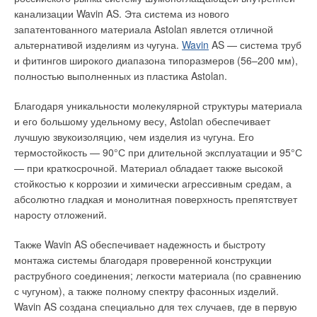
канализации Wavin AS. Эта система из нового
фундамента и расположены на глубине, по крайней мере на
запатентованного материала Astolan явлется отличной
5 см ниже слоя теплоизоляции. Если в помещении есть
альтернативой изделиям из чугуна.
Wavin
AS — система труб
какие-либо опорные элементы, устанавливаемая мощность
и фитингов широкого диапазона типоразмеров (56–200 мм),
в основании вокруг них должна быть выше, поскольку в этих
полностью выполненных из пластика Astolan.
местах возникают нисходящие тепловые потоки
(теплопотери через неизолированные бетонные и стальные
Благодаря уникальности молекулярной структуры материала
конструкции).
и его большому удельному весу, Astolan обеспечивает
лучшую звукоизоляцию, чем изделия из чугуна. Его
Двери и ворота
термостойкость — 90°С при длительной эксплуатации и 95°С
Для подогрева конструкции дверных проемов DEVI
— при краткосрочной. Материал обладает также высокой
рекомендует использовать силиконовый нагревательный
стойкостью к коррозии и химически агрессивным средам, а
кабель, сохраняющий гибкость при низких температурах.
абсолютно гладкая и монолитная поверхность препятствует
наросту отложений.
Водостоки
Также Wavin AS обеспечивает надежность и быстроту
Ливневые стоки дождевой и талой воды часто устанавливают
монтажа системы благодаря проверенной конструкции
на рампах, мостах и эстакадах, а дренажные системы для
раструбного соединения; легкости материала (по сравнению
отвода воды — в низкой местности. Географические условия
с чугуном), а также полному спектру фасонных изделий.
и суточные изменения температуры в районе 0°С могут
Wavin AS создана специально для тех случаев, где в первую