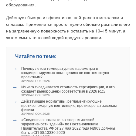
семян. Для достижения оптимальной температуры почвы
оборудования.
обычно требуется мощность 75–100 Вт/м2. Мощность
нагревательного кабеля не должна превышать 18 Вт/м, т.к.
Действует быстро и эффективно, нейтрален к металлам и
при слишком высокой температуре вероятен риск
сплавам. Применяется просто: нужно обильно распылить его
пересушить корневую систему растений.
на загрязненную поверхность и оставить на 10–15 минут, а
затем смыть тепловой водой продукты реакции.
Подогрев травяных газонов
С помощью нагревательных кабелей deviflex™,
Читайте по теме:
установленных в грунте футбольного поля или поля для
гольфа, можно прогреть почву и ускорить или продлить рост
→
Почему летом температурные параметры в
травяного покрытия. Таким образом, поле будет готово к
кондиционируемых помещениях не соответствуют
проектным?
использованию на один-два месяца раньше, чем обычно, а
ЖУРНАЛ СОК 2026
→
сезон может быть продлен на 2–3 месяца осенью. Расчетная
Из чего складывается стоимость сертификации, и что
ожидает рынок оценки соответствия в 2026 году
мощность для подогрева почвы лежит в пределах от 50 до
ЖУРНАЛ СОК 2026
100 Вт/м2. Значительное влияние на удельную мощность
→
Действующие нормативы, регламентирующие
противопожарную вентиляцию, противоречат законам
оказывает географическое местоположение, вид почвы и
физики
время года. На футбольных полях международного размера
ЖУРНАЛ СОК 2025
→
(70 і 110 м) общая мощность системы составляет от 400 до
«Сведения о показателях энергетической
эффективности зданий» по Постановлению
750 кВт.
Правительства РФ от 27 мая 2022 года №963 должны
быть в СП 60.13330.2020