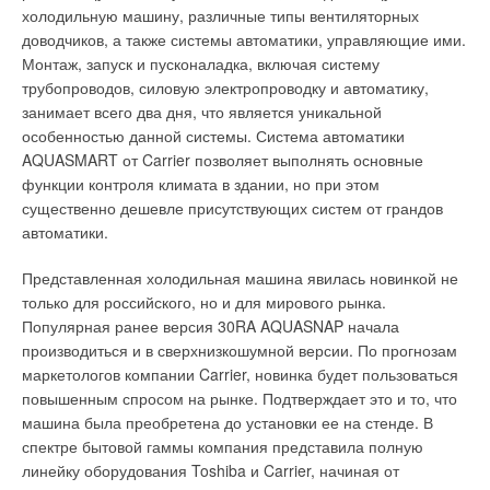
образом, при разгерметизации холодильного контура
продукты, имеющие достаточную механическую прочность:
холодильную машину, различные типы вентиляторных
кондиционер нельзя просто дозаправить; остатки хладагента
пробковый агломерат, экструдированный пенополистирол,
доводчиков, а также системы автоматики, управляющие ими.
необходимо слить и заменить новым. Именно это и стало
керамзитную засыпку и т.п. Во избежание перегрева
Монтаж, запуск и пусконаладка, включая систему
основным препятствием для распространения R-407C.
нагревательного кабеля между ним и теплоизоляцией
трубопроводов, силовую электропроводку и автоматику,
необходимо сделать предварительную стяжку (минимальной
занимает всего два дня, что является уникальной
К тому же его «экологичность» на практике может привести к
толщины) или уложить кабель на металлическую сетку (с
особенностью данной системы. Система автоматики
дополнительной нагрузке на окружающую среду.
ячейкой 2–5 см). В этом случае стяжка, заливаемая в один
AQUASMART от Carrier позволяет выполнять основные
Эвакуированный из кондиционеров фреон необходимо
прием, получается монолитной и с армирующим каркасом.
функции контроля климата в здании, но при этом
утилизировать, а в странах СНГ или Азии с этим никто не
существенно дешевле присутствующих систем от грандов
станет связываться. Его просто стравят в ближайшей
Гидроизоляция
автоматики.
подворотне. И хотя для озонового слоя R-407C не опасен,
он является одним из наиболее сильных «парниковых
Гидроизоляцию можно укладывать как под нагревательным
Представленная холодильная машина явилась новинкой не
газов». Хладагент марки R-410A, состоящий из R-32 (50%) и
кабелем, так и над ним, поскольку сам кабель может
только для российского, но и для мирового рынка.
R-125 (50%), является условно изотропным. То есть при
работать при любой влажности, в т.ч. и в воде. Место
Популярная ранее версия 30RA AQUASNAP начала
утечке смесь практически не меняет своего состава, а
установки гидроизоляции необходимо выбирать из
производиться и в сверхнизкошумной версии. По прогнозам
потому кондиционер может быть просто дозаправлен.
конструктивных соображений или требований строительной
маркетологов компании Carrier, новинка будет пользоваться
Однако и R-410A не лишен некоторых недостатков.
документации. Основное условие, которое необходимо
повышенным спросом на рынке. Подтверждает это и то, что
соблюдать — нагревательный кабель не должен
машина была преобретена до установки ее на стенде. В
В отличие от R-22, который хорошо растворим в
непосредственно лежать на или под гидроизоляционным
спектре бытовой гаммы компания представила полную
обыкновенном минеральном масле, новые хладагенты
слоем.
линейку оборудования Toshiba и Carrier, начиная от
предполагают использование синтетического полиэфирного