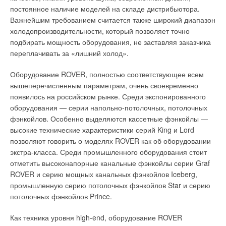
Резюмировать все вышеприведенные соображения можно
в локальную сеть, в которой один из devireg™ 550 управляет
постоянное наличие моделей на складе дистрибьютора.
пословицей: «готовь сани летом, а телегу — зимой». Так или
другими. Работа в сети возможна также в комбинации с
Важнейшим требованием считается также широкий диапазон
иначе, но готовиться к работе с HCF хладагентами нужно
devicoм™ PC PRO, состоящим из интерфейса и
холодопроизводительности, который позволяет точно
сейчас, иначе уже в сезоне 2004 г. можно столкнуться с
программного обеспечения и позволяющим компьютеру
подбирать мощность оборудования, не заставляя заказчика
некоторыми из вышеописанных проблем.
через локальную сеть управлять до 32 devireg™ 550.
переплачивать за «лишний холод».
Объединение терморегуляторов в сеть осуществляют
«параллельно». Необходимое оборудование: компьютер
Оборудование ROVER, полностью соответствующее всем
Читайте по теме:
IBM PC (обязательно наличие COM-порта и дисковода 3,5≤)
вышеперечисленным параметрам, очень своевременно
с операционной системой Windows 95/98/2000/NT/XP.
появилось на российском рынке. Среди экспонированного
→
Горизонты сотрудничества ТПХ «Русклимат» и Toshiba
оборудования — серии напольно-потолочных, потолочных
ЖУРНАЛ СОК ЯНВАРЬ 2022
Системы снеготаяния
фэнкойлов. Особенно выделяются кассетные фэнкойлы —
→
Куда движется рынок VRF в России? Факты и прогнозы
ЖУРНАЛ СОК НОЯБРЬ 2020
высокие технические характеристики серий King и Lord
→
Cистемы вентиляции и кондиционирования воздуха
Установки на открытых площадках
позволяют говорить о моделях ROVER как об оборудовании
торговых предприятий на примере ТЦ «Щёлково»
экстра-класса. Среди промышленного оборудования стоит
ЖУРНАЛ СОК СЕНТЯБРЬ 2020
→
Автостоянки, дороги, тротуары, наружные ступени,
Технологическое партнёрство производителей — новая
отметить высоконапорные канальные фэнкойлы серии Graf
перспектива для российского рынка
погрузочные рампы и мосты — наиболее распространенные
ROVER и серию мощных канальных фэнкойлов Iceberg,
ЖУРНАЛ СОК ИЮНЬ 2020
места установок систем стаивания снега и льда DEVI.
→
промышленную серию потолочных фэнкойлов Star и серию
Системы кондиционирования VRF — рост и
продвижение
потолочных фэнкойлов Prince.
ЖУРНАЛ СОК НОЯБРЬ 2018
Расчетная мощность
Как техника уровня high-end, оборудование ROVER
Обычно устанавливаемая мощность для России и Северных