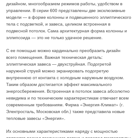
Основной способ защиты — установка мощного
дизайном, многообразием режимов работы, удобством в
снегоотбойника перед кабельными дорожками. Конструкция
управлении. В серии 600 представлены две эксклюзивные
снегоотбойника должна быть увязана с силовыми
модели — в форме колонны и подвешенного эллиптического
элементами крыши. Кровельные фирмы поставляют готовые
тела с подсветкой, и завеса, целиком встроенная в
элементы снегоотбойников под конкретную конструкцию
подвесной потолок. Сама архитектурная форма колонны и
кровли. На крышах с желобами настенного типа обычно сам
эллипсоида — это не только удачное решение.
желоб выполняет функцию снегоотбойника (если имеет
достаточно прочную конструкцию). В этом случае
С ее помощью можно кардинально преобразить дизайн
необходима защита нагревательного кабеля путем
всего помещения. Важная техническая деталь:
закрывания его листами металла, аналогичными материалу
эллиптическая завеса — двухструйная. Подогретой
кровли.
наружной струей можно экранировать подогретую
внутреннюю от контакта с холодным наружным воздухом.
Выбор терморегулятора devireg™
Таким образом достигается эффект максимального
энергосбережения. Встроенная в потолок завеса абсолютно
Серия терморегуляторов DEVI для наружных установок
невидима и по техническим характеристикам отвечает всем
включает модели devireg™ 316, devireg™ 330, devireg™ 610,
современным требованиям. Фирма «Энергия-Климат» (г.
devireg™ 810 и devireg™ 850. Тип терморегулятора для
Электросталь, Московская обл.) также представила новые
систем стаивания снега и льда выбирают в зависимости от
тепловые завесы «Энергия».
требований заказчика и условий установки. В качестве
экономичной в эксплуатации и полностью автоматической
Их основными характеристиками наряду с мощностью
системы стаивания льда и снега мы рекомендуем
являются расход воздушного потока и перепад температуры,