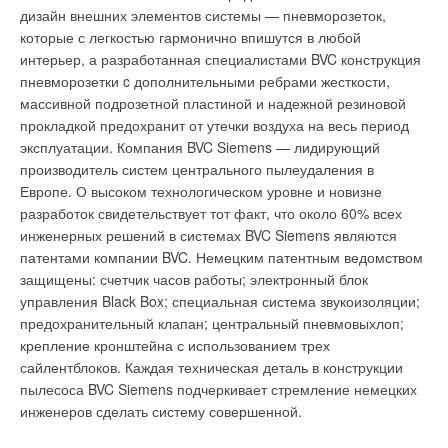
дизайн внешних элементов системы — пневморозеток,
Необходимость защиты труб и резервуаров от замерзания
которые с легкостью гармонично впишутся в любой
возникает с целью поддержания свободного тока
интерьер, а разработанная специалистами BVC конструкция
транспортируемых жидкостей, а также для обеспечения
пневморозетки c дополнительными ребрами жесткости,
минимально допустимой температуры в системах
массивной подрозетной пластиной и надежной резиновой
резервуаров, чтобы избежать проблем, связанных с застоями
прокладкой предохранит от утечки воздуха на весь период
жидкости, коагуляцией или загустением. Системы защиты от
эксплуатации. Компания BVC Siemens — лидирующий
замерзания можно использовать для различных резервуаров
производитель систем центрального пылеудаления в
и контейнеров в сельском хозяйстве и промышленности.
Европе. О высоком технологическом уровне и новизне
разработок свидетельствует тот факт, что около 60% всех
Отопление помещений для животных
инженерных решений в системах BVC Siemens являются
патентами компании BVC. Немецким патентным ведомством
В сельском хозяйстве часто возникают проблемы с
защищены: счетчик часов работы; электронный блок
созданием для животных оптимальных температурных
управления Black Box; специальная система звукоизоляции;
режимов. Например, для быстрого роста поросят
предохранительный клапан; центральный пневмовыхлоп;
необходимо, чтобы температура тела не снижалась из-за
крепление кронштейна с использованием трех
прохладного пола или помещения, в котором они находятся.
сайлентблоков. Каждая техническая деталь в конструкции
Оптимальное решение — установка нагревательных кабелей
пылесоса BVC Siemens подчеркивает стремление немецких
deviflex™ в пол. В свинарниках с новорожденными
инженеров сделать систему совершенной.
поросятами в течение первых двух дней необходимо
поддерживать температуру около 30°C. На протяжении