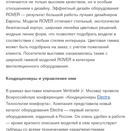
отличается не только высоким качеством, но и особым
районов Украины — 300–350 Вт/м2. Расчетная мощность
отношением к дизайну. Эффектный дизайн оборудования
для таких мест, как мосты и погрузочные платформы,
ROVER — результат большой работы лучших дизайнеров
должна быть увеличена на 50%. Для снижения теплопотерь
Европы. Модели ROVER отличают стильный, экологически
Уведомления отключены
вниз необходимо применять теплоизоляционный материал.
безопасный корпус, широкая линейка цветовых решений,
Если такой возможности нет, мы рекомендуем использовать
Комментарии
модные линии форм, что позволяет подобрать модели в
максимально возможную установленную мощность.
соответствии с любым стилем интерьера. Цветовая гамма
Примерные значения устанавливаемой мощности
В этой теме еще нет комментариев
может быть подобрана на заказ, с учетом пожеланий
приведены в табл. 1.
клиента. Посетители выставки ознакомились также с
широкой гаммой моделей ROVER в категории
Установки на крышах
Добавить комментарий
вентиляционного оборудования.
Применение кабельных систем отопления для очистки
Ваше имя *
Кондиционеры и управление ими
водостоков и кромок крыш от льда является самым сложным,
как для расчетов и проектирования, так и для монтажа и
В рамках выставки компания Ventrade (г. Москва) провела
эксплуатации. Задача системы снеготаяния — освободить
Ваш E-mail *
Всероссийскую конференцию «Кондиционеры
Electra
.
водосток и сопроводить талую воду до земли. Система
Технологии комфорта». Компания представила новый
снеготаяния должна работать до тех пор, пока существует
каталог оборудования Electra — первый каталог
вероятность образования сосулек, т.е. пока не прекратится
оборудования, изданный в России. Он очень удобен в работе
Текст комментария
таяние на кровле. Процесс таяния на кровле отсутствует в
— кроме краткого описания моделей в нем присутствуют
двух случаях: при низкой отрицательной температуре (в
таблицы со всеми техническими характеристиками