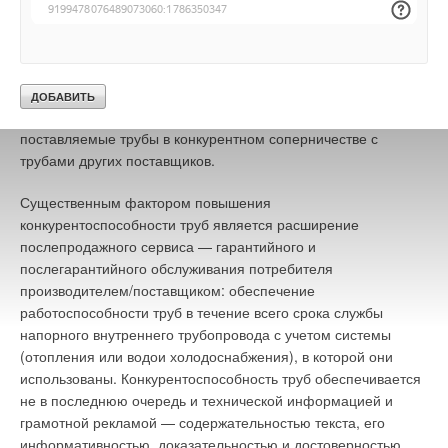
Отечественным же поставщикам необходимо как можно
тщательнее выполнять условия поставок (сроки) труб и
платежей (формы расчетов), которые можно
характеризовать следующим образом — чем эти условия
более гибкие, чем более они соответствуют интересам
покупателей, тем предпочтительнее на рынке будут
поставляемые трубы в конкурентном соперничестве с
трубами других поставщиков.
Существенным фактором повышения
конкурентоспособности труб является расширение
послепродажного сервиса — гарантийного и
послегарантийного обслуживания потребителя
производителем/поставщиком: обеспечение
работоспособности труб в течение всего срока службы
напорного внутреннего трубопровода с учетом системы
(отопления или водои холодоснабжения), в которой они
использованы. Конкурентоспособность труб обеспечивается
не в последнюю очередь и технической информацией и
грамотной рекламой — содержательностью текста, его
информативностью, доказательностью и достоверностью.