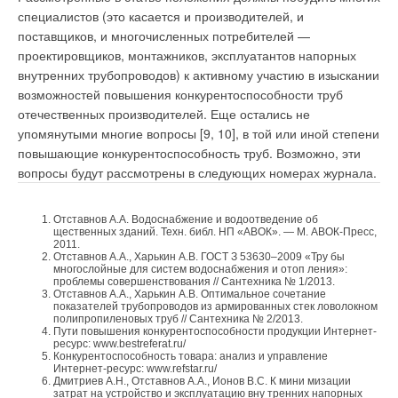
специалистов (это касается и производителей, и
поставщиков, и многочисленных потребителей —
проектировщиков, монтажников, эксплуатантов напорных
внутренних трубопроводов) к активному участию в изыскании
возможностей повышения конкурентоспособности труб
отечественных производителей. Еще остались не
упомянутыми многие вопросы [9, 10], в той или иной степени
повышающие конкурентоспособность труб. Возможно, эти
вопросы будут рассмотрены в следующих номерах журнала.
Отставнов А.А. Водоснабжение и водоотведение об
щественных зданий. Техн. библ. НП «АВОК». — М. АВОК-Пресс,
2011.
Отставнов А.А., Харькин А.В. ГОСТ З 53630–2009 «Тру бы
многослойные для систем водоснабжения и отоп ления»:
проблемы совершенствования // Сантехника № 1/2013.
Отставнов А.А., Харькин А.В. Оптимальное сочетание
показателей трубопроводов из армированных стек ловолокном
полипропиленовых труб // Сантехника № 2/2013.
Пути повышения конкурентоспособности продукции Интернет-
ресурс: www.bestreferat.ru/
Конкурентоспособность товара: анализ и управление
Интернет-ресурс: www.refstar.ru/
Дмитриев А.Н., Отставнов А.А., Ионов B.C. К мини мизации
затрат на устройство и эксплуатацию вну тренних напорных