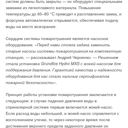
систем должны быть закрыты — их оборудуют специальными
замками из легкоплавкого материала. Повышение
Следует иметь в виду, что при выходе на новые рынки сбыта
температуры до 60–80 °C приводит к расплавлению замка, и
уровень цен зачастую снижают на 10 % и более, а нередко
форсунка автоматически открывается, обеспечивая подачу
используют и демпинговые цены, вопреки установленным
воды на место возгорания.
запретам в международном торговом законодательстве
(элемент нечестной конкуренции). Нередко используют
Сердцем системы пожаротушения является насосное
скрытую ценовую конкуренцию — трубы продаются по такой
оборудование.
«Перед нами стояла задача заменить
же цене, как у конкурентов, но более высокого качества.
старые насосы системы пожаротушения на комплектную
Такая возможность возникает благодаря сокращению
станцию,
— рассказывает Андрей Черненко. —
Решением
издержек потребления за счет повышения экономичности
стала установка Grundfos Hydro MXS с жокей-насосом для
труб в силу увеличения их срока службы в напорных
поддержания давления. Гарантией качества и надежности
внутренних трубопроводах и большего объема бесплатного
оборудования для нас стало наличие сертификатов
послепродажного сервиса по доставке. Ценовую
пожарной безопасности»
.
конкурентоспособность труб, в первую очередь, определяет
цена их производства — чем ниже цена производства, тем
Принцип работы установки пожаротушения заключается в
(при прочих равных условиях) выше их
следующем: в случае падения давления воды в
конкурентоспособность, что может, априори, означать их
спринклерной системе первым включается жокей-насос.
рыночное предпочтение трубам других производителей.
Если расход воды небольшой, и жокей-насос справляется с
восполнением утечки, то через некоторое время после
И наоборот, более высокий уровень цены снижает ценовую
достижения верхнего предела заданного давления он