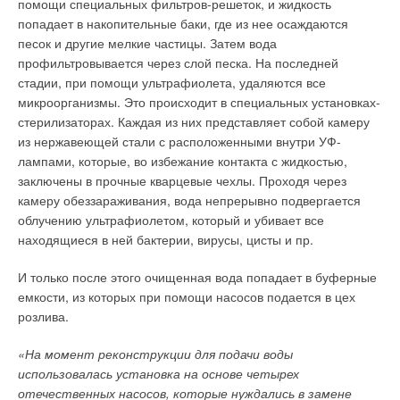
помощи специальных фильтров-решеток, и жидкость
цикла (ЖЦ:
производство → проектирование → монтаж →
Система RAUPIANO Plus легко и удобно подключается к
попадает в накопительные баки, где из нее осаждаются
эксплуатация → ремонт → утилизация
) конкретного
трубам канализации НТ-РР к наружной канализации KG. Она
песок и другие мелкие частицы. Затем вода
внутреннего напорного трубопровода, устроенного из
не требует специальных переходников. Отдельные участки
профильтровывается через слой песка. На последней
искомых труб.
труб RAUPIANO Plus могут быть вставлены в существующие
стадии, при помощи ультрафиолета, удаляются все
стояки обычной «серой» канализации. При этом гибкость
микроорганизмы. Это происходит в специальных установках-
Конкурентоспособность труб в условиях сегодняшнего (уже
конструкции позволяет монтировать ее как в стене, так и в
стерилизаторах. Каждая из них представляет собой камеру
всепланетарного для России) рынка (РФ с 2013 года
полу. Система шумопоглощающей канализации RAUPIANO
из нержавеющей стали с расположенными внутри УФ-
является членом ВТО) предполагает понимание нужд
Plus подходит для применения в агрессивных средах, так как
лампами, которые, во избежание контакта с жидкостью,
потребителя и тенденций их развития, знание поведения и
она устойчива к различным химикатам, которые могут
заключены в прочные кварцевые чехлы. Проходя через
возможностей конкурентов, знание состояния и тенденций
вызвать износ трубы. Система подходит для отвода
камеру обеззараживания, вода непрерывно подвергается
развития рынка и окружающей среды, умение как
химически агрессивных сточных вод с уровнем рН от 2
облучению ультрафиолетом, который и убивает все
изготовлять высококачественные трубные изделия и так
(кислая среда) до 12 (щелочная среда).
находящиеся в ней бактерии, вирусы, цисты и пр.
доводить их до потребителя, чтобы последний предпочел их
трубным изделиям любых конкурентов независимо от того,
Блестящее решение для сейсмоопасных зон
И только после этого очищенная вода попадает в буферные
из какого материала они изготовлены [1–3].
емкости, из которых при помощи насосов подается в цех
Жесткие конструкции могут ломаться при вибрациях.
розлива.
На рынке трубы, как товар, определяют судьбу рыночной и
Большая подвижность и гибкость системы RAUPIANO Plus
всей хозяйственной политики предприятия-производителя. В
достигается благодаря отсутствию сварки соединений.
«На момент реконструкции для подачи воды
связи с этим обстоятельством вся совокупность
Уплотнительные кольца RAUPIANO Plus не только
использовалась установка на основе четырех
предпринимаемых мер, обусловленных этим товаром, то
герметичны, но и обеспечивают прочное виброи
отечественных насосов, которые нуждались в замене
есть его создание, производство и совершенствование,