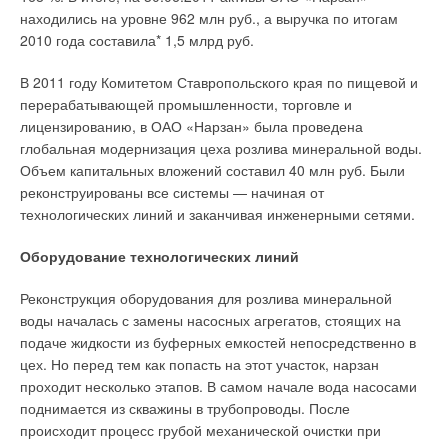
закономерным итогом их постоянных и грамотных усилий.
находились на уровне 962 млн руб., а выручка по итогам
канализационной системы RAUPIANO Plus.
Достигается она или нет — будет зависеть от
2010 года составила* 1,5 млрд руб.
конкурентоспособности труб, изготовляемых и/или
Надежная защита комфорта
В 2011 году Комитетом Ставропольского края по пищевой и
поставляемых конкретным субъектом, участвующим в
Можно быть абсолютно уверенным в надежности системы
перерабатывающей промышленности, торговле и
товарно-денежных отношениях, в которых основным
RAUPIANO Plus. Простая техника соединения в сочетании со
лицензированию, в ОАО «Нарзан» была проведена
объектом являются эти трубы. То есть от того, насколько
встроенными на заводе уплотнительными кольцами
глобальная модернизация цеха розлива минеральной воды.
конкретные трубы лучше трубаналогов других участников
гарантирует отсутствие протечек и неприятного запаха.
Объем капитальных вложений составил 40 млн руб. Были
рынка.
Трубы, фасонные части и уплотнительные элементы
реконструированы все системы — начиная от
Конкурентоспособность труб сегодня, в отличие от плановой
системы выдерживают температуру 90 °C, делая ее
технологических линий и заканчивая инженерными сетями.
экономики, — это многофакторное понятие. Оно означает,
идеальным решением для отведения горячей воды.
Оборудование технологических линий
что трубная продукция и все, что ей сопутствует, должно
Инновационно. Прочно. Надежно.
соответствовать условиям рынка, конкретным требованиям
Реконструкция оборудования для розлива минеральной
потребителей не только по своим качественным,
Необязательно ждать лета, чтобы установить систему
воды началась с замены насосных агрегатов, стоящих на
техническим, экономическим, эстетическим характеристикам,
RAUPIANO Plus. Ее трубы позволяют вести монтаж, даже
подаче жидкости из буферных емкостей непосредственно в
но и по коммерческим и иным условиям ее реализации
когда столбик термометра опускается ниже нуля. Они
цех. Но перед тем как попасть на этот участок, нарзан
(цена, сроки поставки, каналы сбыта, сервис, реклама).
обладают высокой ударопрочностью при отрицательных
проходит несколько этапов. В самом начале вода насосами
Более того, важной составной частью
температурах до –10 °C, что подтверждено знаком
поднимается из скважины в трубопроводы. После
конкурентоспособности труб, как товара, является
«снежинка» (*) в маркировке (согласно DIN EN 1451/1411).
происходит процесс грубой механической очистки при
совокупный уровень затрат всех участников жизненного