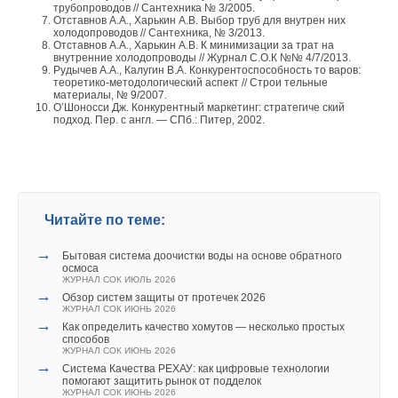
трубопроводов // Сантехника № 3/2005.
Отставнов А.А., Харькин А.В. Выбор труб для внутрен них
холодопроводов // Сантехника, № 3/2013.
Отставнов А.А., Харькин А.В. К минимизации за трат на
внутренние холодопроводы // Журнал С.О.К №№ 4/7/2013.
Рудычев А.А., Калугин В.А. Конкурентоспособность то варов:
теоретико-методологический аспект // Строи тельные
материалы, № 9/2007.
О’Шоносси Дж. Конкурентный маркетинг: стратегиче ский
подход. Пер. с англ. — СПб.: Питер, 2002.
Читайте по теме:
→
Бытовая система доочистки воды на основе обратного
осмоса
ЖУРНАЛ СОК ИЮЛЬ 2026
→
Обзор систем защиты от протечек 2026
ЖУРНАЛ СОК ИЮНЬ 2026
→
Как определить качество хомутов — несколько простых
способов
ЖУРНАЛ СОК ИЮНЬ 2026
→
Система Качества РЕХАУ: как цифровые технологии
помогают защитить рынок от подделок
ЖУРНАЛ СОК ИЮНЬ 2026