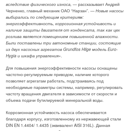
ударопрочное соединение. Устойчивая и надежная система
вследствие физического износа,
— рассказывает Андрей
продвижение и реализация на рынках, сервис, а также
подходит даже для высотных зданий в сейсмоопасных зонах.
Черненко, главный механик ОАО “Нарзан”.
— Новые насосы
снятие с производства, бесспорно, должно занимать
выбирались по следующим критериям:
центральное место во всей деятельности производителя
RAUPIANO Plus предлагает решения противопожарной
энергоэффективность, коррозионная устойчивость и
трубных изделий и, в значительной мере, поставщика, а
защиты и звукоизоляции, удовлетворяет строительным
наличие защиты двигателя от конденсата, так как цех
также потребителя. Ведь для последнего именно трубы
нормам и правилам и обеспечивает высокую степень
розлива является помещением повышенной влажности.
определяют прогнозный срок службы (не менее 50 лет)
безопасности. Внутренний материал противопожарной
Были поставлены три автономные станции, состоящие
напорного внутреннего трубопровода (холодного/горячего
манжеты расширяется при температуре 120 °C, блокируя
из двух насосных агрегатов Grundfos Hilge модель Euro-
водопровода, водяного отопления, водяного
распространение огня и дыма на верхние уровни и
Hygia и шкафа управления»
.
холодопровода).
предотвращая распространение вредных паров. Он
подходит для использования в кухонных помещениях,
Для повышения энергоэффективности насосы оснащены
Трубы для напорных внутренних трубопроводов как товар —
лабораториях и больницах.
частотно-регулируемым приводом, наличие которого
это главный объект на рынке. Этот объект имеет как
позволяет агрегатам работать, подстраиваясь под
стоимость, так и потребительную стоимость (или ценность),
Система шумопоглощающей канализации RAUPIANO Plus,
необходимые параметры системы, например, регулировать
обладает определенными качествами, техническим уровнем
разработанная специалистами компании REHAU,
частоту вращения двигателя в зависимости от скорости и
и надежностью, задаваемой потребителями полезностью,
превосходит самые смелые ожидания и самые высокие
объема подачи бутилируемой минеральной воды.
показателями эффективности в производстве и потреблении.
требования к уровню создаваемого комфорта. Ведь за ней
Для нормального конкурентного соперничества трубы — в
стоят более 60 лет инновационной деятельности REHAU в
Коррозионная устойчивость насоса обеспечивается
условиях развитого рыночного механизма, позволяющего
области полимерной продукции и более 30 лет создания и
благодаря корпусу, изготовленному из нержавеющей стали
выявить их отличие (по степени соответствия конкретной
внедрения «ноу-хау» в области внутренних инженерных
DIN EN 1.4404/ 1.4435 (эквивалент AISI 316L). Данная
потребности и по затратам на ее удовлетворение) — должны