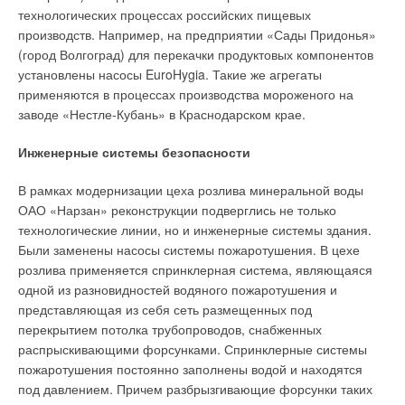
производства и продажи трубной продукции определенной
технологических процессах российских пищевых
группы лиц или государства. Вообще монополизация
Комментарии
производств. Например, на предприятии «Сады Придонья»
экономики явилась закономерным следствием концентрации
(город Волгоград) для перекачки продуктовых компонентов
промышленного производства под воздействием научно-
установлены насосы EuroHygia. Такие же агрегаты
В этой теме еще нет комментариев
технического прогресса. По этому поводу в печатных
применяются в процессах производства мороженого на
изданиях бытует мнение, что:
«...Экономике крупного
заводе «Нестле-Кубань» в Краснодарском крае.
производства, возможно, присущи определенные
Добавить комментарий
факторы, ведущие к монополистическому содержанию
Инженерные системы безопасности
организации бизнеса. Это особенно наглядно проявляется
Ваше имя *
в быстро меняющейся области технологического
В рамках модернизации цеха розлива минеральной воды
развития. Ясно, что конкуренция не смогла бы долго
ОАО «Нарзан» реконструкции подверглись не только
просуществовать и быть эффективной в сфере
Ваш E-mail *
технологические линии, но и инженерные системы здания.
бесчисленного множества производителей...»
.
Были заменены насосы системы пожаротушения. В цехе
розлива применяется спринклерная система, являющаяся
В борьбе за конкурентоспособность выпускаемых труб
одной из разновидностей водяного пожаротушения и
Текст комментария
следует использовать как ценовые, так и неценовые методы.
представляющая из себя сеть размещенных под
Ценовые методы строятся на извлечении дополнительной
перекрытием потолка трубопроводов, снабженных
прибыли путем уменьшения издержек производства и
распрыскивающими форсунками. Спринклерные системы
реализации, снижения цен без изменения ассортимента и
пожаротушения постоянно заполнены водой и находятся
качества. Снижая цену, можно захватить отдельные
под давлением. Причем разбрызгивающие форсунки таких
сегменты рынка.