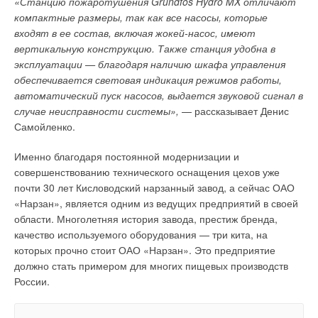
«Станцию пожаротушения Grundfos Hydro MX отличают
качественно новых свойств, создание новых конструкций, не
компактные размеры, так как все насосы, которые
существовавших раньше, обновление свойств, являющихся
входят в ее состав, включая жокей-насос, имеют
символом престижа, совершенствование комплекса услуг,
вертикальную конструкцию. Также станция удобна в
сопутствующих трубам (демонстрация, предложение
эксплуатации — благодаря наличию шкафа управления
сопутствующих комплектующих и дополнительных услуг,
обеспечивается световая индикация режимов работы,
увеличение гарантийного срока). Важным фактором
автоматический пуск насосов, выдается звуковой сигнал в
неценовой конкуренции являются экономичность и
случае неисправности системы»,
— рассказывает Денис
минимизация сроков поставки труб с качеством, указанным в
Самойленко.
договоре (контракте), при минимальных совокупных
затратах, за счет использования новейшей погрузочно-
Именно благодаря постоянной модернизации и
разгрузочной техники и мобильных транспортных средств.
совершенствованию технического оснащения цехов уже
Это пока не свойственно отечественным поставщикам —
почти 30 лет Кисловодский нарзанный завод, а сейчас ОАО
нередко сроки доставки труб срываются, договоры и
«Нарзан», является одним из ведущих предприятий в своей
контракты заключаются медленно и порой безграмотно, а
области. Многолетняя история завода, престиж бренда,
затем исполняются с большими проволочками и с неполным
качество используемого оборудования — три кита, на
соблюдением их условий. Создание мощной сбытовой сети и
которых прочно стоит ОАО «Нарзан». Это предприятие
службы сервиса для реализованных труб,
должно стать примером для многих пищевых производств
регламентируемые государственным законодательством
России.
(транспортные уставы, тарифы, порядок формирования
наценок на услуги) также являются существенным фактором