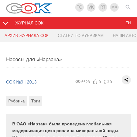
TG
VK
RT
MX
ЖУРНАЛ СОК
EN
АРХИВ ЖУРНАЛА СОК
СТАТЬИ ПО РУБРИКАМ
НАШИ АВТ
Конкурентоспособность труб для напорных
Шумопоглощающая канализация Rehau
внутренних трубопроводов
Raupiano Plus
Насосы для «Нарзана»
СОК №9 | 2013
СОК №9 | 2013
21067
6292
36
0
0
0
СОК №9 | 2013
6628
0
0
Рубрика
Рубрика
Тэги
Тэги
Авторы
Рубрика
Тэги
Конкуренция, как способ достижения цели
Загородный дом — это мир тишины и покоя вдали
эффективного развития, и
от суеты мегаполиса и гула автомагистралей.
конкурентоспособность, как индикатор и рычаг
Здесь ничто не нарушит комфортного отдыха, а
В ОАО «Нарзан» была проведена глобальная
управления эффективностью, занимают важное
скрытые инженерные коммуникации будут нести
модернизация цеха розлива минеральной воды.