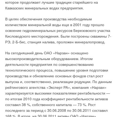
которое продолжает лучшие традиции старейшего на
Следует отметить, что о конкуренции товаров и услуг
Кавказских минеральных водах предприятия.
Дизайн на высоком уровне
имеется множество как отечественных, так и зарубежных
В целях обеспечения производства необходимым
публикаций, в том числе, и в Интернете. К большому нашему
Отличные рабочие качества RAUPIANO Plus дополняются
количеством минеральной воды еще в 2001 году прошло
сожалению, публикации о конкурентоспособности труб для
привлекательным дизайном. В отличие от серых труб
освоение гидроминеральных ресурсов Березовского участка
напорных внутренних трубопроводов практически
традиционной канализации, трубы RAUPIANO Plus окрашены
Кисловодского месторождения. Были построены скважины 7-
отсутствуют не только в российских изданиях. Нет их и в
в белый цвет, характерный для современного
РЭ, 2-Б-бис, станция налива, проложен минералопровод.
странах с развитой рыночной экономикой.
сантехнического оборудования. Благодаря эстетическому
внешнему виду они идеально подходят для открытой
На сегодняшний день ОАО «Нарзан» оснащено
Раньше, в советское время, проблема
прокладки и прекрасно сочетаются с общим оформлением
высокопроизводительным оборудованием. Итогом
конкурентоспособности труб ни для производителей, ни для
помещения и сантехникой.
деятельности предприятия по совершенствованию
потребителей остро не стояла. Трубные изделия
технологического процесса, повышению уровня подготовки
поставлялись Госснабом по разнарядке. Исключением
Изготовленная по уникальной трехслойной технологии,
производства и обновлению основных фондов стал рост
являлись предприятия, изготовлявшие стальные (других
система RAUPIANO Plus является легкой, прочной и
выпуска и, соответственно, реализации родукции. По данным
практически не было) трубы на экспорт, а также Внешторг,
высокоэффективной водоотводящей системой. Она
рейтингового агентства «Эксперт РА», компания «Нарзан»
экспортирующий трубы за рубеж.
включает виброи ударопрочный внешний слой, жесткий,
характеризуется высокими показателями рентабельности —
усиленный минералами средний слой и устойчивый к
С точки зрения микроэкономического подхода, победа в
по итогам 2010 года коэффициент рентабельности активов
коррозии внутренний. Гладкий износостойкий внутренний
конкурентной борьбе, безусловно, является целью любого
составил 38 %, собственного капитала — 73 %. Рост
слой гарантирует отсутствие отложений на трубах.
производителя и поставщика трубной продукции [4]. Причем
последнего за период с 30.06.2008 по 30.06.2011 составил
Специальное покрытие улучшает режим потока и
это победа не разовая, не случайная, а являющаяся
168 %. В итоге, на 30.06.2011 активы ОАО «Нарзан»
обеспечивает высокую пропускную способность