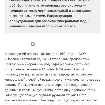
место в новых экономических условиях,
свою службу безмолвно и надежно
Объем капитальных вложений составил 40 млн
определяющих сегодня
руб. Были реконструированы все системы —
начиная от технологических линий и заканчивая
инженерными сетями. Реконструкция
оборудования для розлива минеральной воды
началась с замены насосных агрегатов
В июле 2013 года на очередном заседании Правительства
Российской Федерации его Председатель Дмитрий
Анатольевич Медведев заявил, что экономика России
Инновационные
неконкурентоспособна. Сегодня конкурентоспособность, на
функциональные слои в
которую Д. А. Медведеву пришлось обратить внимание всей
Кисловодский нарзанный завод (с 1992 года — ОАО
системе REHAU
страны, приобрела для России особое значение.
«Нарзан») является одним из старейших предприятий
RAUPIANO Plus
Кавказских минеральных вод. Официальной датой его
В условиях, когда развертывается соперничество за
образования считается 14 июня 1894 года. Всего в
Система канализации RAUPIANO Plus — это система
повышение качества продукции, максимизацию прибыли и
Кисловодске насчитывается семь природных источников
шумопоглощающей канализации для жилых и нежилых
снижение издержек производства, конкурентоспособность
минеральной лечебной воды, и все они уникальны по своему
помещений, в основе которой лежат полимерные
влияет на многие стороны жизни страны. Среди них —
составу. Прежде чем достичь поверхности вода проходит
многослойные трубы с усилениями в зонах поворотов и
экономический потенциал и темпы роста экономики, уровень
длинный и сложный путь. Начинается он у подножья горы
шумопоглощающие хомуты. Шумопоглощающий хомут с
развития науки и техники, динамичность и емкость
Эльбрус, где тающие ледники ручьями стекают с гор и
резиновыми вкладышами, с помощью которого система
внутреннего рынка, социально-экономическая и
впитываются в землю. Там вода проходит через множество
RAUPIANO Plus крепится к стене, существенно снижает
внутриполитическая ситуации, гибкость финансовой