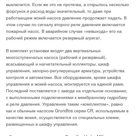
конкурентоспособность труб, сводя ее нередко на нет.
выключится. Если же это не протечка, а открылось несколько
Конкуренция, происходящая путем искусственного сбивания
форсунок и расход воды значительный, то даже при
цен на конкретные трубы, — ценовая, в которой различные
работающем жокей-насосе давление продолжает падать. В
трубы продаются по разным ценам и эти ценовые различия
этом случае по сигналу второго реле давления включается
не оправданы различиями в издержках. Ценовая
пожарный насос. В аварийном случае «невыхода» его на
конкуренция происходит тогда, когда, продавец является
рабочий режим включается резервный агрегат.
монополистом или обладает определенной монопольной
властью, способен формировать из покупателей группы,
В комплект установки входят два вертикальных
которые имеют разную покупательскую способность и
многоступенчатых насоса (рабочий и резервный),
первоначальные покупатели не смогут перепродать
всасывающий и нагнетательный коллекторы, шкаф
приобретенные у этого монополиста трубы. Такая
управления, запорно-регулирующая арматура, устройства
конкуренция свойственна, как правило, поставщикам (в
контроля и автоматики. Все оборудование, кроме шкафа
совокупности с продавцами) труб, которые практически
управления и жокей-насоса, монтируется на единой раме.
невозможно перебросить с одного рынка на другой
Последний поставляется с завода на отдельном основании,
(например, из-за сложности их транспортировки)
с выполненными подключениями к мембранному гидробаку
и реле давления. Управление таким «комплектом», равно
Неценовая конкуренция, при сравнительно высоких ценах,
как и обычным насосом Grundfos серии CR, используемым в
имеющих в этом случае меньшее влияние на спрос, чем
качестве жокея, осуществляется со специальных клемм,
потребительские свойства труб (качество, новизна,
размещенных в шкафу управления.
надежность, дизайн), предполагает выпуск наукоемкой
продукции, а также изменение свойств труб, придание им