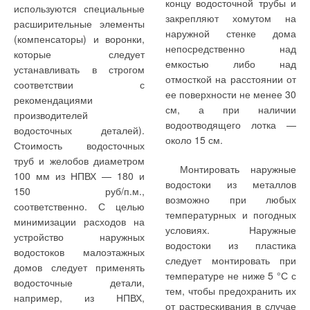
концу водосточной трубы и
используются специальные
закрепляют хомутом на
расширительные элементы
наружной стенке дома
(компенсаторы) и воронки,
непосредственно над
которые следует
емкостью либо над
устанавливать в строгом
отмосткой на расстоянии от
соответствии с
ее поверхности не менее 30
рекомендациями
см, а при наличии
производителей
водоотводящего лотка —
водосточных деталей).
около 15 см.
Стоимость водосточных
труб и желобов диаметром
Монтировать наружные
100 мм из НПВХ — 180 и
водостоки из металлов
150 руб/п.м.,
возможно при любых
соответственно. С целью
температурных и погодных
минимизации расходов на
условиях. Наружные
устройство наружных
водостоки из пластика
водостоков малоэтажных
следует монтировать при
домов следует применять
температуре не ниже 5 °С с
водосточные детали,
тем, чтобы предохранить их
например, из НПВХ,
от растрескивания в случае