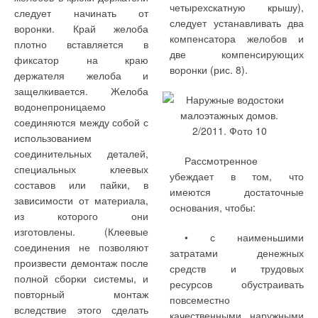
четырехскатную крышу),
следует начинать от
следует устанавливать два
воронки. Край желоба
компенсатора желобов и
плотно вставляется в
две компенсирующих
фиксатор на краю
воронки (рис. 8).
держателя желоба и
защелкивается. Желоба
водонепроницаемо
соединяются между собой с
использованием
соединительных деталей,
Рассмотренное
специальных клеевых
убеждает в том, что
составов или пайки, в
имеются достаточные
зависимости от материала,
основания, чтобы:
из которого они
изготовлены. (Клеевые
• с наименьшими
соединения не позволяют
затратами денежных
произвести демонтаж после
средств и трудовых
полной сборки системы, и
ресурсов обустраивать
повторный монтаж
повсеместно
вследствие этого сделать
качественными наружными