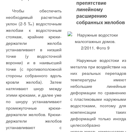
препятствие
линейному
Чтобы обеспечить
расширению
необходимый расчетный
собранных желобов
уклон (2-5 ‰) водосточным
желобам к водосточным
стоякам, крайние крюки-
держатели желоба
устанавливают в низшей
точке (у водосточной
Наружные водостоки из
воронки) и в наивысшей
металла при воздействии на
точке (с противоположной
них реальных перепадов
стороны собранного вдоль
температуры имеют
кровли желоба). Затем
небольшие линейные
натягивают шнур между
деформации по сравнению
этими крюками, и далее уже
с пластиковыми наружными
по шнуру устанавливают
водостоками, поэтому для
промежуточные крюки-
компенсации таких
держатели желобов. Крюки-
деформаций только иногда
держатели желобов
целесообразно
устанавливают с
использовать компенсаторы