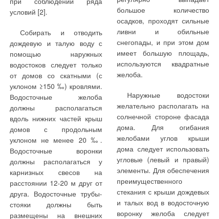
при соблюдении ряда
Heavy Industries (MHI)
теплообменник, всю
с новинками, KSB, конечно,
Подача до 1120 м
3
/ч (при
большое количество
условий [2].
запускает линейку
необходимую
продемонстрирует и уже
параллельном режиме
осадков, проходят сильные
специальных аксессуаров
управляющую арматуру и
существующие и известные
работы), напор до 77 м.
ливни и обильные
Собирать и отводить
для системы KX6,
электронику.
в России модели насосов
Температура от -30 до 140
снегопады, и при этом дом
дождевую и талую воду с
призванных решить
для жилищно-
°C. Два отделенных друг от
имеет большую площадь,
помощью наружных
Таким образом,
проблему ее применения в
коммунального хозяйства.
друга центробежных насоса
используются квадратные
водостоков следует только
установка SAF получает
тех случаях, когда на
в одном корпусе с
желоба.
от домов со скатными (с
возможность поддержания
объекте необходимо
Среди отлично
расположенным в одном
уклоном ≥150 ‰) кровлями.
температуры в
организовать приточную
зарекомендовавших себя
Наружные водостоки
патрубке пружинным
Водосточные желоба
обслуживаемом
вентиляцию.
продуктов компании особое
желательно располагать на
переключающим клапаном.
должны располагаться
помещении, при этом
место занимают
солнечной стороне фасада
Ручной выпуск воздуха из
вдоль нижних частей крыш
Ранее для этих целей
эффективность работы
консольные насосы серии
дома. Для огибания
полости торцового
домов с продольным
производителем в 2009 г. в
таких установок будет выше,
Etanorm. Они рассчитаны
желобами углов крыши
уплотнения возможен через
уклоном не менее 20 ‰.
линейку внутренних блоков
чем у блоков FDU-F
на подачу до 1900 м
3
/ч,
дома следует использовать
встроенный воздушный
Водосточные воронки
были введены канальные
аналогичной
напор до 102 м и
угловые (левый и правый)
клапан. Возможен выбор как
должны располагаться у
блоки со 100%-м притоком
производительности по
температуру от -30 до 140
элементы. Для обеспечения
одиночного режима работы
карнизных свесов на
свежего воздуха — серия
воздуху. В установках SAF
°C. К очевидным
преимущественного
(работа в резервном
расстоянии 12-20 м друг от
FDU-F, состоящая из
имеется перекрестный
преимуществам
стекания с крыши дождевых
режиме), так и
друга. Водосточные трубы-
моделей
пластинчатый рекуператор,
конструкции относятся
и талых вод в водосточную
параллельного режима
стояки должны быть
производительностью 500,
который подогревает
совершенная гидравлика,
воронку желоба следует
(переключение на пиковую
размещены на внешних