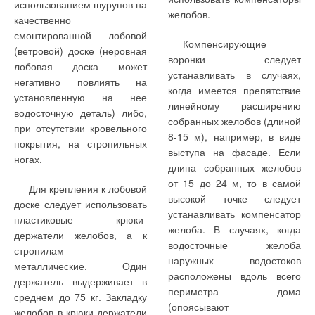
использованием шурупов на
желобов.
качественно
смонтированной лобовой
Компенсирующие
(ветровой) доске (неровная
воронки следует
лобовая доска может
устанавливать в случаях,
негативно повлиять на
когда имеется препятствие
установленную на нее
линейному расширению
водосточную деталь) либо,
собранных желобов (длиной
при отсутствии кровельного
8-15 м), например, в виде
покрытия, на стропильных
выступа на фасаде. Если
ногах.
длина собранных желобов
от 15 до 24 м, то в самой
Для крепления к лобовой
высокой точке следует
доске следует использовать
устанавливать компенсатор
пластиковые крюки-
желоба. В случаях, когда
держатели желобов, а к
водосточные желоба
стропилам —
наружных водостоков
металлические. Один
расположены вдоль всего
держатель выдерживает в
периметра дома
среднем до 75 кг. Закладку
(опоясывают
желобов в крюки-держатели