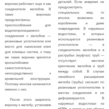
деталей. Если вовремя не
воронки работают еще и как
предусмотреть
соединители желобов. В
специальных мер, то
таких воронках
вполне возможно их
предусмотрены
коробление и даже
приспособления для
повреждение. В наружных
водонепроницаемого
водостоках, в которых
соединения с желобом —
используются резиновые
резиновые уплотнители или
уплотнители — в
место для нанесения клея
соединителях желобов и в
для клеевых систем, к тому
раструбах (муфтах) труб —
же такие воронки крепятся
отсутствует жесткое
кронштейнами
крепление желобов и труб
самостоятельно
между собой. В случае
непосредственно к
линейного расширения
кровельной конструкции.
желоба (трубы) скользят по
Поэтому монтаж начинается
резиновым уплотнителям в
именно с них.
местах соединения и не
деформируются. В
После этого закрепить
наружных водостоках из
воронку к желобу, установив
НПВХ, в которых для сборки