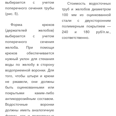
системы KX6. Учитывая
объединена с другими
выбирается с учетом
Стоимость водосточных
максимальную
системами,
поперечного сечения трубы
труб и желобов диаметром
холодопроизводительность
обслуживающими обычные
(рис. 5).
100 мм из оцинкованной
одного блока в 68 кВт,
внутренние блоки по линии
стали с двухсторонним
Форма крюков
нетрудно подсчитать, что
управления. Это дает
полимерным покрытием —
(держателей желобов)
возможно будет
возможность построить
240 и 180 руб/п.м.,
выбирается с учетом
использовать секции
единую, комплексную
соответственно.
поперечного сечения
охлаждения с нагрузкой до
систему
желоба. При помощи
544 кВт, что при
кондиционирования
крюков обеспечивается
стандартных условиях дает
объекта с притоком воздуха
нужный уклон для стекания
производительность
на базе VRF-систем KX6.
воды по желобу в сторону
вентиляционной установки
Начало производства
водоприемной воронки. Для
около 65 тыс. м
3
/ч.
этих полезных аксессуаров,
того, чтобы штыри и крюки
Блок управления EEV Kit
существенно расширяющих
не ржавели, они должны
имеет собственные датчики
возможности VRF-систем
быть оцинкованными или
температуры воздуха на
MHI KX6, ожидается в
покрытыми каким-либо
входе и выходе, но
феврале-марте 2011 г.
антикоррозийным составом.
работает во
Водосточные воронки
взаимодействии с
должны иметь аналогичную
форму, как и водосточные