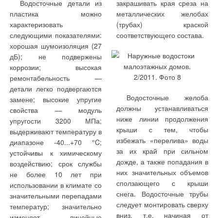
Уведомления отключены
Водосточные детали из
закрашивать края среза на
пластика можно
металлических желобах
Комментарии
характеризовать
(трубах) краской
следующими показателями:
соответствующего состава.
В этой теме еще нет комментариев
хорошая шумоизоляция (27
дБ); не подвержены
коррозии; высокая
Добавить комментарий
ремонтабельность —
детали легко подвергаются
Ваше имя *
Водосточные желоба
замене; высокие упругие
должны устанавливаться
свойства — модуль
ниже линии продолжения
упругости 3200 МПа;
Ваш E-mail *
крыши с тем, чтобы
выдерживают температуру в
избежать «перелива» воды
диапазоне -40...+70 °C;
за их край при сильном
устойчивы к химическому
дожде, а также попадания в
Текст комментария
воздействию; срок службы
них значительных объемов
не более 10 лет при
сползающего с крыши
использовании в климате со
снега. Водосточные трубы
значительными перепадами
следует монтировать сверху
температур; значительно
вниз, т.е. начиная от
изменяет линейные