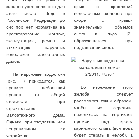
всегда может удовлетворять
осуществляется
этом не являются
«в линию». Новый типоряд
заранее установленные для
срыв с креплений
требованиям по
непосредственно
избыточными, как в случае
Etaline-R превосходно
этого места. Ведь в
водосточных желобов при
воздухообмену того или
кондиционирование
применения рабочих колес
соответствует как
Российской Федерации до
сходе с крыши
иного помещения.
обслуживаемых
с фиксированным шагом
повышенным требованиям к
сих пор нет норматива на
значительных объемов
помещений. Другой вариант
обточки. Кроме того, каждый
функционалу (в связи с
проектирование, монтаж,
снега и льда [2],
В таких случаях
организации центральной
насосный агрегат в
увеличением этажности
эксплуатацию, ремонт и
образующегося при
приходится либо
системы
стандартной комплектации
зданий), так и задачам
утилизацию наружных
подтаивании снега.
отказываться от
кондиционирования здания
оснащается
энергосбережения, помогая
водостоков малоэтажных
применения VRF-систем с
— применение
энергоэффективным
существенно снизить
домов.
их преимуществами, либо
мультизональной системы с
электродвигателем IE2,
затраты за жизненный цикл.
комбинировать их с другим
переменным расходом
который благодаря
На наружные водостоки
Благодаря компактной
оборудованием,
хладагента (или VRF-
высокому КПД способствует
(рис. 1) приходится, как
конструкции для установки
предназначенным для
Во избежание этого
системы).
достижению экономичности
правило, небольшой
Etaline-R требуется
холодоснабжения
желоба следует
новых насосов Etaline-R.
процент от общей
значительно меньше
вентиляционных установок,
Каждый вариант,
располагать таким образом,
стоимости при
дорогостоящей площади,
что не всегда удобно как с
безусловно, имеет свою
чтобы их середина
строительстве
точки зрения
область применения, свои
находилась на вертикали
малоэтажного дома.
дополнительных расходов
достоинства и недостатки.
прямой под краем
Однако, при отсутствии или
на пусконаладку, так и с
Так, VRF-системы имеют
карнизного слива (вся вода
неправильном их
точки зрения обслуживания
возможность более
Сменные щелевые
до 95 м (температура от -30
будет стекать в желоб), а
устройстве