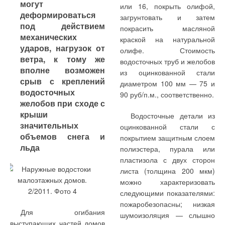
могут
Mitsubishi Heavy Industries в
(имеются в виду фреоновые
Комментарии
или 16, покрыть олифой,
деформироваться
2011 г. начинает выпуск
теплообменники
загрунтовать и затем
под действием
специального аксессуара —
непосредственного
покрасить масляной
В этой теме еще нет комментариев
механических
SAF DX Kit. Этот аксессуар
испарения).
краской на натуральной
ударов, нагрузок от
представляет собой
олифе. Стоимость
ветра, к тому же
водосточных труб и желобов
Добавить комментарий
вполне возможен
из оцинкованной стали
срыв с креплений
диаметром 100 мм — 75 и
Ваше имя *
водосточных
90 руб/п.м., соответственно.
Установить
собственным контроллером
желобов при сходе с
температуру
вентиляционной установки,
крыши
Водосточные детали из
Ваш E-mail *
воздуха на выходе
что дает возможность
значительных
оцинкованной стали с
из вентиляционной
максимально точного и
объемов снега и
покрытием защитным слоем
установки можно
корректного управления.
льда
полиэстера, пурала или
Текст комментария
при помощи
Установить температуру
пластизола с двух сторон
стандартного для
воздуха на выходе из
листа (толщина 200 мкм)
системы KX6 пульта
вентиляционной установки
можно характеризовать
RC-E4
можно при помощи
следующими показателями:
стандартного для системы
пожаробезопасны; низкая
Таким образом,
Для огибания
Mitsubishi KX6 пульта RC-
шумоизоляция — слышно
появляется возможность
выступающих частей домов
E4.