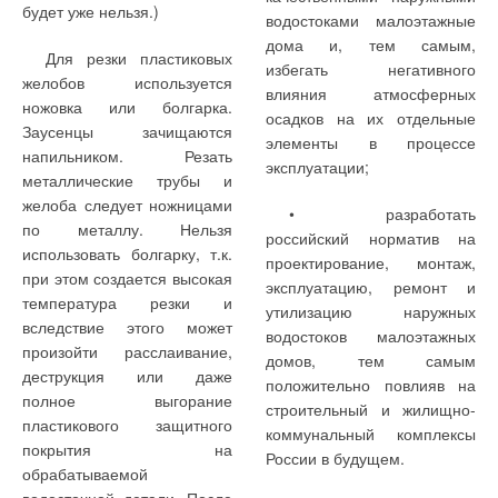
будет уже нельзя.)
водостоками малоэтажные
дома и, тем самым,
Для резки пластиковых
избегать негативного
желобов используется
влияния атмосферных
ножовка или болгарка.
осадков на их отдельные
Заусенцы зачищаются
элементы в процессе
напильником. Резать
эксплуатации;
металлические трубы и
желоба следует ножницами
• разработать
по металлу. Нельзя
российский норматив на
использовать болгарку, т.к.
проектирование, монтаж,
при этом создается высокая
эксплуатацию, ремонт и
температура резки и
утилизацию наружных
вследствие этого может
водостоков малоэтажных
произойти расслаивание,
домов, тем самым
деструкция или даже
положительно повлияв на
полное выгорание
строительный и жилищно-
пластикового защитного
коммунальный комплексы
покрытия на
России в будущем.
обрабатываемой