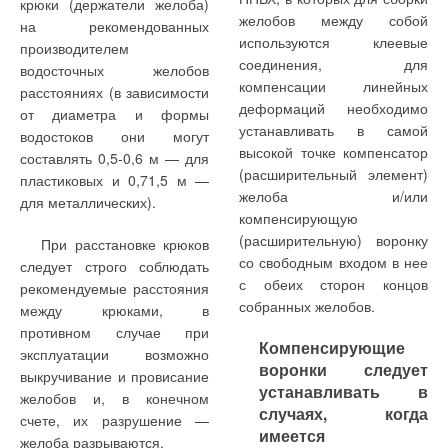
крюки (держатели желоба)
желобов между собой
на рекомендованных
используются клеевые
производителем
соединения, для
водосточных желобов
компенсации линейных
расстояниях (в зависимости
деформаций необходимо
от диаметра и формы
устанавливать в самой
водостоков они могут
высокой точке компенсатор
составлять 0,5-0,6 м — для
(расширительный элемент)
пластиковых и 0,71,5 м —
желоба и/или
для металлических).
компенсирующую
(расширительную) воронку
При расстановке крюков
со свободным входом в нее
следует строго соблюдать
с обеих сторон концов
рекомендуемые расстояния
собранных желобов.
между крюками, в
противном случае при
Компенсирующие
эксплуатации возможно
воронки следует
выкручивание и провисание
устанавливать в
желобов и, в конечном
случаях, когда
счете, их разрушение —
имеется
желоба разрываются.