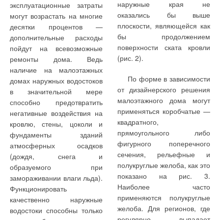
— все это требуется
быстрого и точного
кольца корпуса с напорной
до 140 °C). Насос
наружные края не
эксплуатационные затраты
привлечение
регулирования
и всасывающей стороны
комплектуется надежным
оказались бы выше
могут возрастать на многие
дополнительного персонала
температуры в
обеспечивают удобство
торцовым уплотнением
плоскости, являющейся как
десятки процентов —
и т. п .
обслуживаемых
сервисного и технического
(пара скольжения карбид
бы продолжением
дополнительные расходы
помещениях, они
обслуживания даже после
кремния/карбид кремния),
поверхности ската кровли
пойдут на всевозможные
Кроме того, в таком
компактнее, существенно
многолетней эксплуатации.
предотвращающими износ
(рис. 2).
ремонты дома. Ведь
случае достаточно сложно
проще в монтаже,
По выбору заказчика
щелевыми кольцами.
наличие на малоэтажных
организовать общую
По форме в зависимости
пусконаладке и
возможно оснащение
Стандартный трехфазный
домах наружных водостоков
систему мониторинга и
от дизайнерского решения
обслуживании. Кроме того,
насосов типоряда Etaline-R
электродвигатель
в значительной мере
диспетчеризации — а на
малоэтажного дома могут
при равной
смонтированной на
обеспечивает легкую
способно предотвратить
больших объектах часто без
применяться коробчатые —
холодопроизводительности
двигателе системой
замену в случае
негативные воздействия на
этого не обойтись.
квадратного,
VRF-системы в
регулирования частоты
повреждения. Благодаря
кровлю, стены, цоколи и
прямоугольного либо
большинстве случаев имеют
вращения PumpDrive
расположению
фундаменты зданий
фигурного поперечного
мощностью до 45 кВт. При
всасывающего и напорного
атмосферных осадков
сечения, рельефные и
более высоких мощностях
патрубков на одной оси
(дождя, снега и
полукруглые желоба, как это
система регулирования
обеспечивается удобная
образуемого при
показано на рис. 3.
частоты вращения обычно
интеграция в систему
замораживании влаги льда).
В связи с этим, для
дополнительный блок для
Наиболее часто
монтируется в шкафу
трубопровода.
Функционировать
расширения возможностей
приточно-вытяжной
применяются полукруглые
управления.
качественно наружные
применения своих VRF-
установки SAF. Он включает
Сдвоенный насос
желоба. Для регионов, где
водостоки способны только
систем, в 2011 г. Mitsubishi
в себя фреоновый
На выставке ISH, наряду
линейного типа Etaline Z.
регулярно выпадает