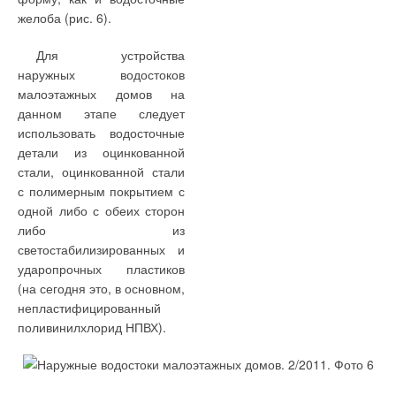
желоба (рис. 6).
Для устройства
Читайте по теме:
наружных водостоков
малоэтажных домов на
→
Оптимальный бивалентный режим работы
данном этапе следует
теплонасосных установок типа «воздух-вода»
использовать водосточные
ЖУРНАЛ СОК МАРТ 2018
→
10 крупнейших моделей ВЭУ 2017 года
детали из оцинкованной
ЖУРНАЛ СОК ДЕКАБРЬ 2017
стали, оцинкованной стали
→
Анализ VRF-систем. Алгоритмы управления
с полимерным покрытием с
холодопроизводительностью
ЖУРНАЛ СОК СЕНТЯБРЬ 2017
одной либо с обеих сторон
→
Проектирование промышленных систем
либо из
кондиционирования
ЖУРНАЛ СОК ОКТЯБРЬ 2012
светостабилизированных и
→
Expert System - комплексные решения от экспертов
ударопрочных пластиков
систем вентиляции
ЖУРНАЛ СОК ОКТЯБРЬ 2012
(на сегодня это, в основном,
непластифицированный
поливинилхлорид НПВХ).