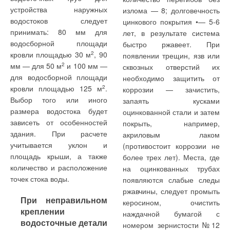
устройства наружных
Помимо блоков FDU-F,
диспетчеризации, что
излома — 8; долговечность
водостоков следует
еще с 2005 г. в линейку
удобно с точки зрения
цинкового покрытия •— 5-6
принимать: 80 мм для
мультизональных систем KX
последующей эксплуатации
лет, в результате система
Читайте по теме:
водосборной площади
входят так называемые
системы.
быстро ржавеет. При
кровли площадью 30 м
2
, 90
приточно-вытяжные
появлении трещин, язв или
→
Международный концерн KSB - 150 лет опыта,
Кроме блока SAF DX Kit,
мм — для 50 м
2
и 100 мм —
установки с рекуператором
сквозных отверстий их
изобретений и инноваций
в 2011 г. MHI предложит
для водосборной площади
— SAF. Однако, эти
необходимо защитить от
ЖУРНАЛ СОК 2021
→
еще один, более
кровли площадью 125 м
2
.
установки не имеют
Арматура KSB для систем ОВК зданий и сооружений
коррозии — зачистить,
ЖУРНАЛ СОК ДЕКАБРЬ 2020
интересный аксессуар —
Выбор того или иного
возможности поддержания
запаять кусками
→
15 лет ООО «КСБ»
так называемый EEV Kit. Он
размера водостока будет
определенной температуры
оцинкованной стали и затем
ЖУРНАЛ СОК ИЮЛЬ 2020
→
состоит из блока
зависеть от особенностей
в обслуживаемом
Новейшее поколение незасоряемых канализационных
покрыть, например,
насосов
управляющей электроники
здания. При расчете
помещении, у них просто
акриловым лаком
ЖУРНАЛ СОК МАЙ 2020
→
и набора расширительных
учитывается уклон и
нет для этого достаточных
(противостоит коррозии не
KSB в России: итоги, планы, перспективы
ЖУРНАЛ СОК ФЕВРАЛЬ 2020
клапанов и представляет
площадь крыши, а также
средств.
более трех лет). Места, где
собой универсальное, «все
количество и расположение
на оцинкованных трубах
Учтя все перечисленные
в одном» решение для
точек стока воды.
появляются слабые следы
недостатки, а также все
подключения наружных
ржавчины, следует промыть
При неправильном
более возрастающие
блоков VRF-систем к
керосином, очистить
креплении
требования рынка,
секциям охлаждения
наждачной бумагой с
Уведомления отключены
водосточные детали
японский производитель
вентиляционных установок
номером зернистости №12