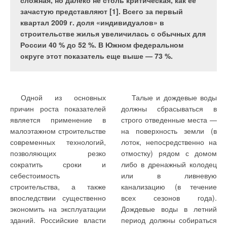
восстанавливать свою былую мощь.
сложная, но далеко не столь критическая, как ее
закладывается уже на этапе проектирования
Строительные организации уже не только
зачастую представляют [1]. Всего за первый
здания.
«доводят» старые объекты, но и осмеливаются
квартал 2009 г. доля «индивидуалов» в
закладывать новые здания.
строительстве жилья увеличилась с обычных для
России 40 % до 52 %. В Южном федеральном
округе этот показатель еще выше — 73 %.
Если еще несколько лет
более высокую
назад можно было
энергоэффективность, чем
В условиях постоянного
чем обычным насосам на
наблюдать картину, когда
чиллерные системы.
роста цен на участки под
фундаментных плитах.
весь фасад здания увешан
застройку заказчики
Одной из основных
Талые и дождевые воды
В 2011 году
разнокалиберными сплит-
Новый типоряд Etaline-R
стремятся увеличить
причин роста показателей
должны сбрасываться в
Mitsubishi Heavy
системами, то сейчас,
включает 14 типоразмеров,
этажность возводимых
является применение в
строго отведенные места —
Industries
(MHI)
особенно для новых
максимальная мощность
зданий. Как следствие,
малоэтажном строительстве
на поверхность земли (в
запускает линейку
зданиях, такое уже не
двигателя Etaline-R
возросли требования к
современных технологий,
лоток, непосредственно на
специальных
характерно. Помимо
составляет 315 кВт.
циркуляционным насосам
позволяющих резко
отмостку) рядом с домом
аксессуаров для
элегантности и внешней
Максимальная подача —
для систем отопления и
сократить сроки и
либо в дренажный колодец
системы KX6
незаметности, центральные
1900 м
3
/ч, предельный
кондиционирования.
себестоимость
или в ливневую
системы имеют и ряд
напор насоса — 93 м.
Одновременно, на фоне
строительства, а также
канализацию (в течение
Однако, в некоторых
объективных преимуществ
Корпус из чугуна с
роста цен на
впоследствии существенно
всех сезонов года).
случаях одной лишь VRF-
— такие, как
шаровидным графитом и
энергоносители все
экономить на эксплуатации
Дождевые воды в летний
системой обойтись бывает
универсальность, гибкость,
торцовые уплотнения
большее значение
зданий. Российские власти
период должны собираться