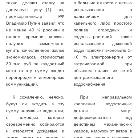
затруднительно. Если в
возможность
рассчитаны на рабочие
приобретает возможность
также делают ставку на
в большие емкости с целью
систему
комбинирования различных
давления до 25 бар. Это
снижения затрат при
доступную цену [1]: так,
использования в
кондиционирования
элементов с разной
связано с тем, что в
последующей эксплуатации
премьер-министр РФ
дальнейшем для
объекта в силу тех или иных
функциональностью и т.д.
основном сети
зданий и сооружений. В
Владимир Путин заявил, что
капельного либо простого
причин должны входить
трубопроводов
этой связи все больший
не менее 40 % россиян в
полива огородных и
вентиляционные установки
Традиционно сложилось
рассчитывают на 25 бар,
интерес потребителей
скором времени должны
садовых растений — такое
(например, имеются
два подхода к организации
исходя из статического
привлекает продукция
получить возможность
использование дождевой
помещения, где по
центральных систем
напора в высотных зданиях.
концерна
KSB
(Германия),
купить качественное жилье
воды позволит экономить 5-
соответствующим СНиП
кондиционирования. В
Максимальная рабочая
уделяющего особое
эконом-класса стоимостью
10 % электроэнергии от
недопустима рециркуляция)
первом случае
температура 140 °C.
внимание вопросам
30 тыс. руб. за квадратный
затрачиваемой при
— то это как раз такой
центральным элементом
энергосбережения и
метр (в эту сумму входят
обычном поливе из сетей
случай. Безусловно,
системы является
Возможен выбор
эксплуатационной
перегородки и инженерные
централизованного
некоторые VRF-системы
водоохлаждающая
различных вариантов
надежности оборудования,
коммуникации).
водоснабжения.
(например, Mitsubishi Heavy
холодильная машина
материального исполнения
Industries KX6) могут иметь
(чиллер), которая снабжает
применяемых торцовых
К международной
К сожалению, неясно,
При неправильном
в своем составе канальные
холодной водой
уплотнений. Каждый насос
выставке ISH񟭋 компания
будут ли входить в эту
креплении водосточные
внутренние блоки,
разнообразные агрегаты —
поставляется с рабочим
KSB дополнит спектр
сумму наружные водостоки,
детали могут
позволяющие
фанкойлы, секции
колесом, обточенным под
производимого
с помощью которых
деформироваться под
организовывать приточную
охлаждения
рабочую точку для
оборудования новым
своевременно собираются
действием механических
вентиляцию, однако расход
вентиляционных установок
достижения лучшего КПД.
насосом Etaline-R в
и отводятся дождевые и
ударов, нагрузок от ветра, к
воздуха у них невелик и не
и т.д., при помощи которых
Характеристики насосов при
исполнении с патрубками
талые воды от домов в
тому же вполне возможен