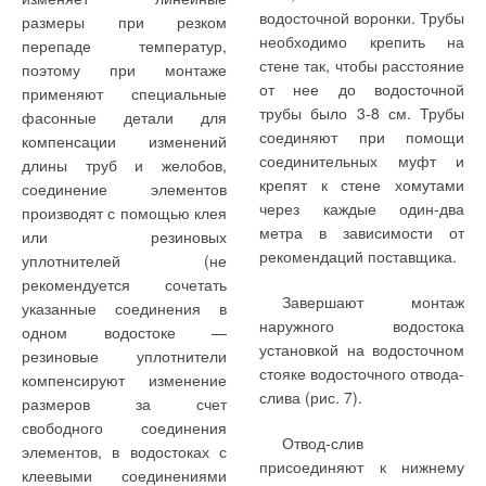
водосточной воронки. Трубы
размеры при резком
необходимо крепить на
перепаде температур,
стене так, чтобы расстояние
поэтому при монтаже
от нее до водосточной
применяют специальные
трубы было 3-8 см. Трубы
фасонные детали для
соединяют при помощи
компенсации изменений
соединительных муфт и
длины труб и желобов,
крепят к стене хомутами
соединение элементов
через каждые один-два
производят с помощью клея
метра в зависимости от
или резиновых
рекомендаций поставщика.
уплотнителей (не
рекомендуется сочетать
Завершают монтаж
указанные соединения в
наружного водостока
одном водостоке —
установкой на водосточном
резиновые уплотнители
стояке водосточного отвода-
компенсируют изменение
слива (рис. 7).
размеров за счет
свободного соединения
Отвод-слив
элементов, в водостоках с
присоединяют к нижнему
клеевыми соединениями