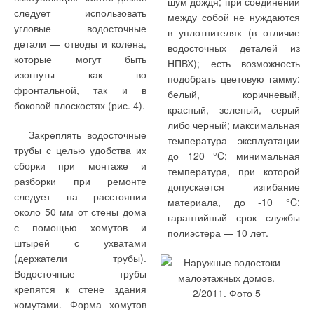
шум дождя; при соединении
построения системы
следует использовать
между собой не нуждаются
центрального
Кроме того, при помощи
угловые водосточные
в уплотнителях (в отличие
кондиционирования
стандартного адаптера SC-
детали — отводы и колена,
водосточных деталей из
объекта с приточной
AND-E комплекс из
которые могут быть
НПВХ); есть возможность
вентиляцией в любой
вентиляционной установки
изогнуты как во
подобрать цветовую гамму:
конфигурации с
и EEV Kit можно подключить
фронтальной, так и в
белый, коричневый,
применением
к шине Superlink и, таким
боковой плоскостях (рис. 4).
красный, зеленый, серый
исключительно VRF-систем,
образом, организовать
либо черный; максимальная
Закреплять водосточные
без использования
общую систему
температура эксплуатации
трубы с целью удобства их
дополнительного
диспетчеризации.
до 120 °C; минимальная
сборки при монтаже и
вентиляционного
температура, при которой
В случае использования
разборки при ремонте
оборудования.
допускается изгибание
EEV Kit, наружный блок
следует на расстоянии
материала, до -10 °C;
EEV Kit будет также
может обслуживать только
около 50 мм от стены дома
гарантийный срок службы
выпускаться в варианте
вентиляционную установку,
с помощью хомутов и
полиэстера — 10 лет.
Multi EEV Kit, что позволит
обычных наружных блоков в
штырей с ухватами
подключать к одной секции
его холодильном контуре в
(держатели трубы).
охлаждения
этом случае присутствовать
Водосточные трубы
вентиляционной установки
не может. Однако, такая
крепятся к стене здания
до восьми наружных блоков
система может быть
хомутами. Форма хомутов