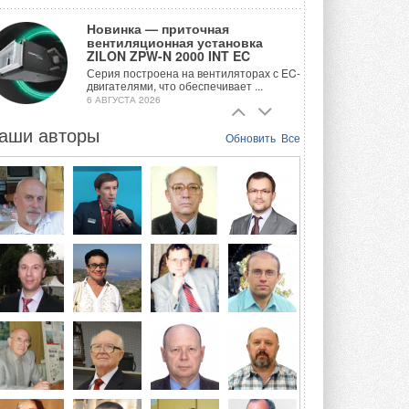
Новинка — приточная
вентиляционная установка
ZILON ZPW-N 2000 INT EC
Серия построена на вентиляторах с EC-
двигателями, что обеспечивает ...
6 АВГУСТА 2026
аши авторы
Учёные ЮУрГУ создали
Обновить
Все
каскадную установку,
объединяющую солнечную и
геотермальную энергию
Природосберегающие технологии ...
6 АВГУСТА 2026
Для Арктики создали
технологию защиты
ветрогенераторов от аварий
Разработка учитывает влияние
мерзлоты, обледенения и снеговых ...
6 АВГУСТА 2026
Гибридный тепловой насос PV/T
с одним общим испарителем
Исследователи предложили
конструкцию двухисточникового ...