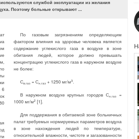
ти
экологические и стоимостные, а также
 используются службой эксплуатации из желания
ся
эксплуатационные показатели.
духа. Поэтому больные открывают ...
й.
Технологий очистки воды «на все случаи жизни»
ие
и от любых загрязнений нет. Уровень развития
в,
ат
По газовым загрязнениям определяющим
техники и технологии в настоящее время позволяет
ы,
ма
фактором влияния на здоровье человека является
рассматривать единственный вариант очистки воды
ие
Н
ом
содержание углекислого газа в воздухе в зоне
— окислительно-фильтровальный. В процессе
ы.
ме
обитания людей, которое должно превышать
окисления используются воздух, хлор и его
ся
м,
концентрацию углекислого газа в наружном воздухе
соединения, перманганат калия и озон. Сравнение
ой
по
не более:
представленных окислителей указывает на
ты
несомненное преимущество озона — это самое
С
= С
+ 1250 мг/м
3
.
ки
ны
высокое значение окислительновосстановительного
в.газ
н.газ
 6
ет
потенциала, производство и дозирование
В наружном воздухе крупных городов С
=
ок
ие
непосредственно перед очисткой воды,
н.газ
1000 мг/м
2
[1].
80
ми
экологическая безопасность продуктов окисления,
ся
низкие энергетические затраты на производство
Для поддержания в обитаемой зоне больничных
ов
(15-20 Вт/г-О3), высокая стерилизующая
палат требуемых нормируемых параметров воздуха
ая
ий
способность и т.д. К недостаткам озонирования в
в зоне нахождения людей по температуре,
од
ы,
процессах водоподготов- ки следует отнести один
относительной влажности, чистоте и загазованности
ти
ие
фактор — это отсутствие пролонгирующего