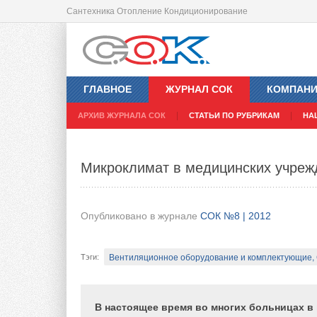
Сантехника Отопление Кондиционирование
О выборе метода очистки воды дл
ГЛАВНОЕ
ЖУРНАЛ СОК
КОМПАН
Опубликовано в журнале
СОК №8 | 2012
АРХИВ ЖУРНАЛА СОК
СТАТЬИ ПО РУБРИКАМ
НА
Водоподготовка/канализация
Рубрика
:
Микроклимат в медицинских учреж
Смесители, аксессуары
Водоподготовка, фильт
Тэги
:
Рассмотрены варианты аппаратурного офо
Опубликовано в журнале
СОК №8 | 2012
основе озонирования. При достаточно вы
значение имеют ...
Вентиляционное оборудование и комплектующие,
Тэги
:
Обеспечение населения питьевой вод
В настоящее время во многих больницах в