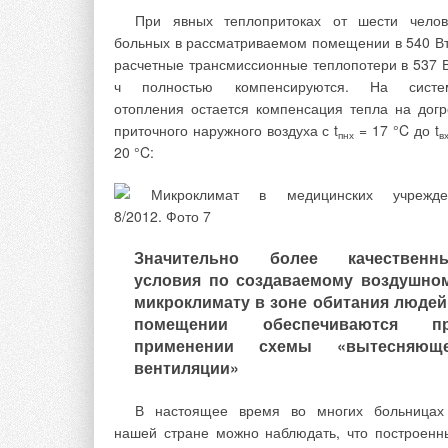
хлорорганических и органических соединений
При явных теплопритоках от шести челов
некоторых продуктов озонолиза на поверхнос
больных в рассматриваемом помещении в 540 Вт
угля. Как показывает практика, уголь в так
расчетные трансмиссионные теплопотери в 537 В
процессе не расходуется и не утрачивает сво
ч полностью компенсируются. На систе
каталитической активности, так как при пода
отопления остается компенсация тепла на догр
большого количества избыточного озона работа
приточного наружного воздуха с t
= 17 °C до t
не как адсорбент, а как катализатор. Этот мет
пнх
в
20 °C:
подходит для доочистки хлорированн
водопроводной воды. Основным преимуществ
такого технического решения является бе
реагентность (не требуется использован
реагентов в процессе работы, так как озон являе
Значительно более качественн
условия по создаваемому воздушно
микроклимату в зоне обитания людей
помещении обеспечиваются п
Наиболее широкое практическое применен
применении схемы «вытесняющ
нашли фильтроэлементы с размером пор от 5 до 
вентиляции»
мкм и пористостью 35-60 % работающие в режи
микрофильтрации. Степень очистки воды пос
В настоящее время во многих больницах
доочистки на микрофильтрах повышаетс
нашей стране можно наблюдать, что построенн
Фильтроэлементы изготавливаются в ви