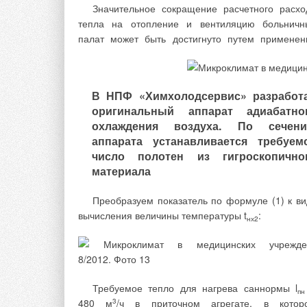
Значительное сокращение расчетного расхо
тепла на отопление и вентиляцию больничн
Однако, технико-экономические показате
палат может быть достигнуто путем применен
приведенных установок разнятся и позволяют,
зависимости от условий работы, произвести выб
системы очистки в пользу одного 
представленных вариантов. В базовом вариан
В НПФ «Химхолодсервис» разработ
очистки воды фильтрование обработанных озон
оригинальный аппарат адиабатно
активированного угля. Однако, при регенерац
охлаждения воздуха. По сечен
загрузки сбрасывается большое количество вод
аппарата устанавливается требуем
что не всегда допустимо в условиях эксплуатаци
число полотен из гигроскопично
При этом тонкость очистки определяется формой
материала
размером гранул активированного угля.
Преобразуем показатель по формуле (1) к ви
Второй вариант исполнения рассматриваем
вычисления величины температуры t
:
технологии очистки отличается от базово
нх2
использованием на стадии доочистки обработанн
озоном воды выносного фильтра из ПГС- полимер
В отличие от базового варианта практичес
полностью исключается сброс воды п
Требуемое тепло для нагрева саннормы l
пн
регенерации фильтроэлементов и улучшает
480 м
3
/ч в приточном агрегате, в котор