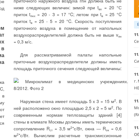
но и для дезодорации питьевой воды, удаления
приточного наружного воздуха гпн должна быть не
ое
ую
токсических органических веществ. Все эти
ниже следующих величин: зимой при t
= 20 °С
од
вх
ия
процессы взаимосвязаны и протекают
приток t
= 20 - 3 = 17 °C; летом при t
= 25 °C
пнх
в
 В
одновременно, что в определенной степени
приток t
= 25 - 5 = 20 °C. Скорость поступления
в
ем
ит
характеризует многообразие действия озона. Среди
приточного воздуха в помещение от напольных
ат
ие
процессов улучшения качества питьевой воды
11
воздухораспределителей должна быть не выше v
пн
ых
наиболее значимым с точки зрения профилактики
Се
= 0,3 м/с.
 в
эпидемических заболеваний является
ой
11
ма
Для рассматриваемой палаты напольные
обеззараживание.
ия
Си
на
приточные воздухораспределители должны иметь
ия
Применительно к строящимся населенным
площадь приточного сечения следующей величины:
11
их
пунктам предлагается рассмотреть три варианта
г.
ой
систем водоочистки и водоснабжения: установка в
ка
HE
о-
каждый дом, установка на группу домов и установка
C,
ая
на населенный пункт в целом. Технологически и
 в
11
Наружная стена имеет площадь 5 х 3 = 15 м
2
. В
то
технически все эти варианты легко реализуются, а
му
Мо
ней расположено окно площадью 2,5 х 2 = 5 м
2
. По
ы,
окончательный выбор варианта водоснабжения
от
(R
современным нормам теплозащиты зданий [4]
де
определяется из рассмотрения конкретных
ет
стены в климате Москвы должны иметь термическое
 в
условий. Высокий бактерицидный и вирулицидный
ся
11
сопротивление R
= 3,5 м
2
*с/Вт, окна — R
= 0,6
ть
эффекты действия озона отмечаются при реальных
ст
ок
Об
м
2
*с/Вт. Вычислим расчетные трансмиссионные
о-
для практики водоснабжения концентрациях 0,5-0,8