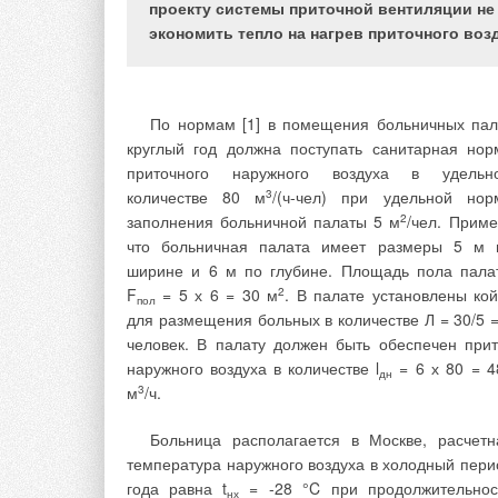
соответствующего качества лежит в плоскос
проекту системы приточной вентиляции не
реализации национальных проектов и являет
экономить тепло на нагрев приточного воз
важной социально-экономической задаче
Особенно актуальным представляется снабжен
качественной водой социально значимых объекто
По нормам [1] в помещения больничных пал
к которым относятся детские сады, школ
круглый год должна поступать санитарная нор
больницы, дома отдыха, а также небольш
приточного наружного воздуха в удельн
населенные пункты и производственные объект
количестве 80 м
3
/(ч-чел) при удельной нор
Характерным для таких объектов являет
заполнения больничной палаты 5 м
2
/чел. Приме
необходимость установки устройств локальн
что больничная палата имеет размеры 5 м 
водоочистки производительностью 1-20 м3/ч.
ширине и 6 м по глубине. Площадь пола пала
F
= 5 х 6 = 30 м
2
. В палате установлены кой
В настоящее время в ряде регионов стра
пол
для размещения больных в количестве Л = 30/5 =
состояние питьевого водоснабжения мож
человек. В палату должен быть обеспечен прит
оказывать неблагоприятное влияние на состоян
наружного воздуха в количестве l
= 6 х 80 = 4
здоровья населения. Основными причина
дн
м
3
/ч.
неудовлетворительного водоснабжения являют
отсутствие зон санитарной охраны источник
Больница располагается в Москве, расчетн
водоснабжения, дефицит мощностей сооружен
температура наружного воздуха в холодный пери
водоочистки и обеззараживания вод
года равна t
= -28 °C при продолжительнос
неудовлетворительное состоян
нх