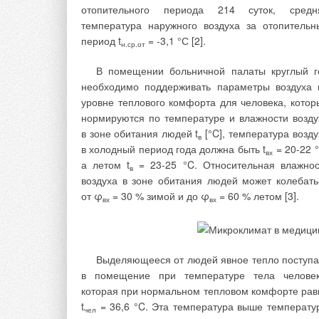
отопительного периода 214 суток, средн
распределительных сетей и отдаленность очистн
температура наружного воздуха за отопительн
сооружений от потребителей.
период t
= -3,1 °С [2].
н.ср.от
Для существующих объектов зада
В помещении больничной палаты круглый г
модернизации систем водоснабжения связана
необходимо поддерживать параметры воздуха 
необходимостью учета особенностей данно
уровне теплового комфорта для человека, котор
объекта. При строительстве же новых объект
нормируются по температуре и влажности возду
водоснабжения (предприятий, отдельных домов
в зоне обитания людей t
[°C], температура возду
поселений, гостиниц, домов отдыха, детских сад
в
в холодный период года должна быть t
= 20-22 °
и т.п.) необходимо закладывать наибол
вх
а летом t
= 23-25 °C. Относительная влажнос
эффективные технические решения очистки вод
в
воздуха в зоне обитания людей может колебать
от φ
= 30 % зимой и до φ
= 60 % летом [3].
вх
вх
К недостаткам озонирования
процессах водоподготовки следу
отнести один фактор — это отсутств
Выделяющееся от людей явное тепло поступа
пролонгирующего действия озона п
в помещение при температуре тела человек
обеззараживании воды (действие озо
которая при нормальном тепловом комфорте рав
составляет 12—15 минут)
t
= 36,6 °C. Эта температура выше температу
чел