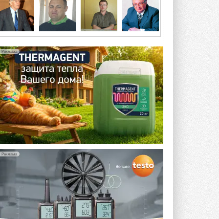
5 АВГУСТА 2026
21-й ежегодный форум
«ЦОД-2026»
Мероприятие пройдет 2-3 сентября в
отеле Radisson Slavyanskaya. Форум
Реклама
посетит более двух тысяч участников ...
5 АВГУСТА 2026
Китайская Shenling представила
линейку тепловых насосов
«воздух-вода» на R290
Серия ThermaX R290 All-In-One
включает три модели ...
4 АВГУСТА 2026
Тепловые насосы в связке с
солнечной генерацией и
Реклама
накопителем снижают
потребление на 60%
Исследователи из Италии установили ...
4 АВГУСТА 2026
«РУСКЛИМАТ Fest 2026» в Уфе
собрал свыше 700 профи
климатической отрасли