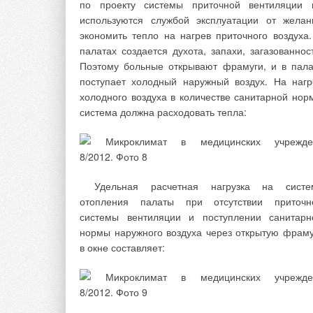
по проекту системы приточной вентиляции 
цилиндрических картриджей с толщиной стенок 1
используются службой эксплуатации от желан
20 мм с резьбовыми держателями на конца
экономить тепло на нагрев приточного воздуха.
Соединение картриджей между собой позволя
палатах создается духота, запахи, загазованност
получить фильтр с заданной поверхностью 
Поэтому больные открывают фрамуги, и в пала
соответственно, с заданной производительность
поступает холодный наружный воздух. На нагр
Такое конструктивное исполнен
холодного воздуха в количестве санитарной нор
фильтроэлементов позволяет проводить очист
система должна расходовать тепла:
воды в режиме глубинной фильтрации. Регенерац
фильтроэлементов обеспечивается обратн
промывкой (обратной отдувкой сжатым воздухо
или их комбинацией. Данное техническое решен
позволяет существенно снизить расход воды 
Удельная расчетная нагрузка на систе
промывку — восстановление работоспособнос
отопления палаты при отсутствии приточн
фильтра. Согласно СНиП 2.04.02-8
системы вентиляции и поступлении санитарн
«Водоснабжение. Наружные сети и сооружени
нормы наружного воздуха через открытую фраму
интенсивность промывки загрузки составляет 16-
в окне составляет:
л/(с-м).