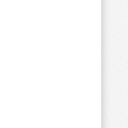
опроса Daikin о восприятии жары ...
28 ИЮЛЯ 2026
CDU производства LG прошёл
валидацию NVIDIA для ИИ-дата-
центров
Компания становится официальным
партнёром NVIDIA по системам ...
28 ИЮЛЯ 2026
В Великобритании предлагают
сделать кондиционирование
обязательным для новостроек
Либеральные демократы внесли
предложение оснащать все новые ...
1
28 ИЮЛЯ 2026
В Подмосковье запустят
производство холодильной
техники и теплообменного
оборудования
Проект реализует компания «ВЕЗА» ...
28 ИЮЛЯ 2026
Ридан объявил о старте продаж
автоматического
балансировочного клапана