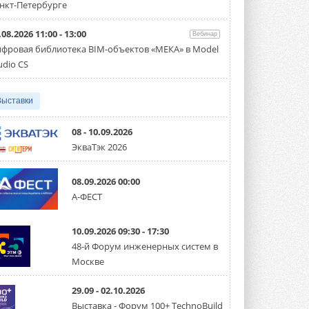
партнёрство за Уралом
нкт-Петербурге
Президент Омского землячества в
Москве Михаил Тимошенко посетил
Омск с трёхдневным рабочим визитом ...
.08.2026 11:00 - 13:00
Вебинар
31 ИЮЛЯ 2026
фровая библиотека BIM-объектов «МЕКА» в Model
udio CS
Carrier модернизирует
флагманский чиллер AquaEdge
19XR
Выставки
Чиллер получил новую версию,
работающую на хладагенте R1234ze ...
31 ИЮЛЯ 2026
08 - 10.09.2026
ЭкваТэк 2026
Mitsubishi расширяет
направление систем
охлаждения для ЦОД
08.09.2026 00:00
Mitsubishi Electric создаёт в США новую
компанию MEHITS US Inc. ...
А-ФЕСТ
31 ИЮЛЯ 2026
10.09.2026 09:30 - 17:30
США запретили использование
иностранных инверторов
48-й Форум инженерных систем в
28 июля 2026 года Федеральная
Москве
комиссия по связи США (FCC) обновила
свой специальный перечень Covered ...
31 ИЮЛЯ 2026
29.09 - 02.10.2026
Выставка - Форум 100+ TechnoBuild