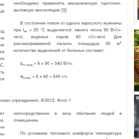
необходимо применять механическую приточно-
яя
ых
действия озона при обеззараживании воды
вытяжную вентиляцию [3].
ый
(действие озона составляет 12-15 минут).
В состоянии покоя от одного взрослого мужчины
ча
Однако, для вновь строящихся объектов
при t
= 20 °С выделяется: явного тепла 90 Вт/(ч-
од
вх
 с
водопотребления этот недостаток можно
чел); водяных паров 40 г/(ч-чел). Для
на
го
компенсировать проектными решениями, а именно
рассматриваемой палаты площадью 30 м
2
ые
ов
созданием и размещением локальных установок
количество выделений от больных составит:
ха
 и
очистки максимально приближенных к
ха
ов
потребителям воды.
q
= 6 х 90 = 540 Вт/ч;
C,
тл.выд
ее
ть
ы,
w
= 6 х 40 = 240 г/ч.
в.пар
ся
 в
остаются без изменений. Избыток озона в отличие
ет
от хлора не денатурирует воду.
ие
ет
непосредственно в зону обитания людей в
ри
Озонирование обогащает воду кислородом,
а,
помещении.
на
придавая ей вкус родниковой. Это позволяет
на
использовать озон не только для обеззараживания,
По условиям теплового комфорта температура
ры