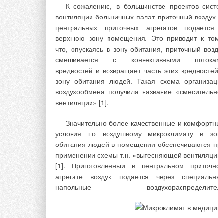
К сожалению, в большинстве проектов сист
минеральных комплексов, металлов (Fe2+, Mn2
вентиляции больничных палат приточный воздух 
Co2+ и др.). При озонировании минеральн
центральных приточных агрегатов подается
состав, щелочность, активная кислотность во
верхнюю зону помещения. Это приводит к том
что, опускаясь в зону обитания, приточный возд
смешивается с конвективными потока
Аппаратурное оформление предлагаем
вредностей и возвращает часть этих вредностей
базовой технологии представлено на рис. 1. Рабо
зону обитания людей. Такая схема организац
установки производятся в автоматическом режим
воздухообмена получила название «смесительн
Регенерация встроенного фильтра, в зависимос
вентиляции» [1].
от требований, может быть выполнена как в ручно
так и в автоматическом режиме. Управлен
Значительно более качественные и комфортн
работой установки (электромагнитного клапан
условия по воздушному микроклимату в зо
озонатора, насосной станции) автоматическое 
обитания людей в помещении обеспечиваются п
сигналу от блока датчиков уровня.
применении схемы т.н. «вытесняющей вентиляци
[1]. Приготовленный в центральном приточн
Продукты окисления задерживаются засыпк
агрегате воздух подается через специальн
активированного угля, размещенного в контактн
напольные воздухораспределите
резервуаре. Активированный уголь использует
для каталитического доокисления растворенн