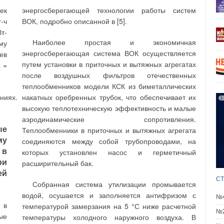
 и
имеющие пространственно-глобулярную структуру
ек
энергосберегающей технологии работы систем
ти
(ПГС- полимеры) [2].
-ч
ВОК, подробно описанной в [5].
ом
ПГС-полимеры отличаются весьма совершенной
т-
ей
Наиболее простая и экономичная
пористой структурой и узким распределением пор
му
че
энергосберегающая система ВОК осуществляется
по размерам ± 10 %. Варьируя условия синтеза,
ев
ет
путем установки в приточных и вытяжных агрегатах
получают большое разнообразие различных
=
од
х
после воздушных фильтров отечественных
пористых структур: моно- и полидисперсных с
ой
теплообменников модели КСК из биметаллических
различной укладкой микроглобул — от максимально
ом
накатных оребренных трубок, что обеспечивает их
плотной до разреженной.
з-
высокую теплотехническую эффективность и малые
ие
аэродинамические сопротивления.
тся
ые
Теплообменники в приточных и вытяжных агрегата
му
соединяются между собой трубопроводами, на
 в
которых установлен насос и герметичный
ри
Технико-экономические показатели
ие
расширительный бак.
ей
приведенных установок разнятся и
20
СТ
позволяют, в зависимости от условий
Собранная система утилизации промывается
ме
работы, произвести выбор системы
водой, осушается и заполняется антифризом с
ле
№4
 в
очистки в пользу одного из
температурой замерзания на 5 °С ниже расчетной
я.
№2
ые
представленных вариантов
температуры холодного наружного воздуха. В
де