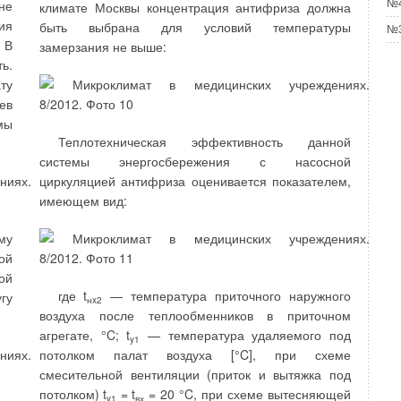
не
№4
климате Москвы концентрация антифриза должна
5-
ия
На рис. 3 представлена схема
быть выбрана для условий температуры
х.
№3
 В
озонофильтрационной очистки с использованием в
замерзания не выше:
ют
ь.
качестве выносного фильтра
и,
ту
ультрафильтрационной мембраны [3].
ю.
ев
ие
Приведенные на рисунках схемы озо- но-
мы
ку
Теплотехническая эффективность данной
сорбционной очистки обеспечивают качество
ия
системы энергосбережения с насосной
очищенной воды в соответствии с нормами СанПиН
ой
циркуляцией антифриза оценивается показателем,
2.1.4.10749-01 «Питьевая вода. Гигиенические
м)
имеющем вид:
требования к качеству воды» и могут быть
ие
рекомендованы для использования в системах
на
му
водоподготовки. Результаты сравнительных
ти
ой
испытаний представленных вариантов очистки воды
4*
ой
приведены в табл. 1.
я»
где t
— температура приточного наружного
гу
нx2
18
воздуха после теплообменников в приточном
агрегате, °C; t
— температура удаляемого под
y1
потолком палат воздуха [°C], при схеме
смесительной вентиляции (приток и вытяжка под
потолком) t
= t
= 20 °C, при схеме вытесняющей
y1
вх