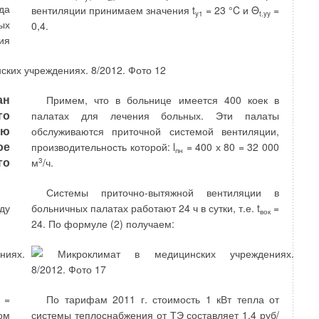
да
вентиляции принимаем значения t
= 23 °C и Θ
=
y1
t.yy
ых
0,4.
ли
водопотребления. Необходимость замены
ия
 в
фильтроэлемен- тов накладывают на применение
ор
данного варианта исполнения определенные
из
ограничения.
те
ан
Примем, что в больнице имеется 400 коек в
Применение в качестве аппарата доочистки
ом
го
палатах для лечения больных. Эти палаты
ультрафильтрационной мембраны приводит к
ии
ию
обслуживаются приточной системой вентиляции,
появлению дополнительных емкостей и насоса
ы,
ое
производительность которой: l
= 400 х 80 = 32 000
подачи очищенной воды к потребителю. Кроме
и.
пн
го
м
3
/ч.
того, процесс окисления загрязнений производится
 и
в контактном резервуаре без зернистой загрузки,
Системы приточно-вытяжной вентиляции в
увеличивающей поверхность контакта последних с
ду
больничных палатах работают 24 ч в сутки, т.е. t
=
ой
озоном. Это приводит к увеличению размеров
вок
24. По формуле (2) получаем:
го
контактного аппарата. При определенном
ой
улучшении качества очищенной воды и расширении
а.
возможности очистки воды в широком диапазоне
ки
загрязнений такой вариант построения технологии
ри
очистки требует учета данного фактора. Таким
=
По тарифам 2011 г. стоимость 1 кВт тепла от
ся
образом, выбор метода техническим решением, а в
ом
системы теплоснабжения от ТЭ составляет 1,4 руб/