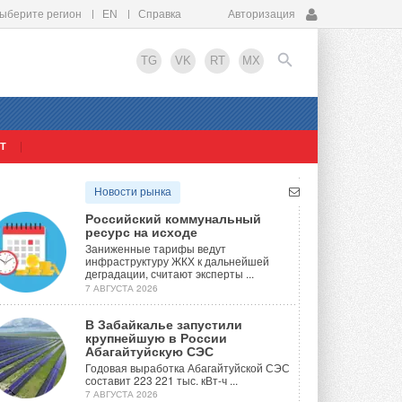
ыберите регион
EN
Справка
Авторизация
TG
VK
RT
MX
Т
EN
Новости рынка
Российский коммунальный
ресурс на исходе
Заниженные тарифы ведут
инфраструктуру ЖКХ к дальнейшей
деградации, считают эксперты ...
7 АВГУСТА 2026
В Забайкалье запустили
крупнейшую в России
Абагайтуйскую СЭС
Годовая выработка Абагайтуйской СЭС
составит 223 221 тыс. кВт-ч ...
7 АВГУСТА 2026