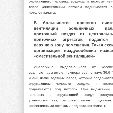
окружающего человека воздуха, и поэтому явн
Особенно надо отметить исключительн
тепло конвективным потоком поднимается п
способность озона — универсальность его действ
потолок палаты.
на загрязнители различного происхождения.
В большинстве проектов сист
одной ступени очистки эффективно происход
вентиляции больничных пал
обезжелезивание и деманганация, удален
приточный воздух от центральн
органики и нефтепродуктов.
приточных агрегатов подается
В качестве варианта решения указанн
верхнюю зону помещения. Такая схе
технической проблемы предлагается путь создан
организации воздухообмена назва
и внедрения для нужд водоснабжения населен
«смесительной вентиляцией»
чистой водой локальных установок, использующ
универсальную и простую технологию. Так
Аналогично, выделяющиеся от челове
технологией является озоно-сорб- ционная (озон
водяные пары имеют температуру не ниже 36,6 °
фильтровальная) очистка [1]. Локальн
и они легче водяных паров, которые содержатся
водоподготовка и доочистка основана на том, ч
окружающем человека воздухе, и поэто
атомарный кислород уничтожает бактерии, спор
поднимаются под потолок. При выдыхании 
вирусы, разрушает растворенные в во
человека в окружающий воздух поступа
органические вещества. Озонирование вод
углекислый газ, который также поднимает
сочетании с фильтрацией позволяет осуществи
конвективными потоками под потолок палаты.
окисление и удаление из воды сложных органн