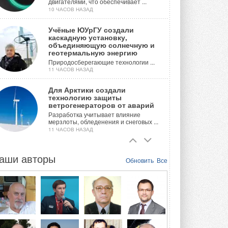
двигателями, что обеспечивает ...
10 ЧАСОВ НАЗАД
Учёные ЮУрГУ создали
каскадную установку,
объединяющую солнечную и
геотермальную энергию
Природосберегающие технологии ...
11 ЧАСОВ НАЗАД
Для Арктики создали
технологию защиты
ветрогенераторов от аварий
Разработка учитывает влияние
мерзлоты, обледенения и снеговых ...
11 ЧАСОВ НАЗАД
Гибридный тепловой насос PV/T
с одним общим испарителем
аши авторы
Обновить
Все
Исследователи предложили
конструкцию двухисточникового ...
ВЧЕРА
21-й ежегодный форум
«ЦОД-2026»
Мероприятие пройдет 2-3 сентября в