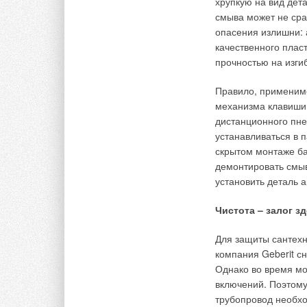
хрупкую на вид дета
результате чего зна
смыва может не сра
оборудования. Труд
опасения излишни: 
подготовка объемны
качественного плас
приводных штанг пр
прочностью на изгиб
который наносит уда
зависимости от ско
Правило, применимо
механизма клавиши 
Установка ГНБ обес
дистанционного пн
ударника пневмопро
устанавливаться в 
одновременным его 
скрытом монтаже ба
современная технол
демонтировать смыв
типов. Пневмопробо
установить деталь 
динамических нагру
позволяет разрушат
Чистота – залог з
Технология произв
Для защиты сантехн
компания Geberit с
Для бестраншейной
Однако во время мо
до 1400 мм) под во
включений. Поэтому
искусственные пре
трубопровод необхо