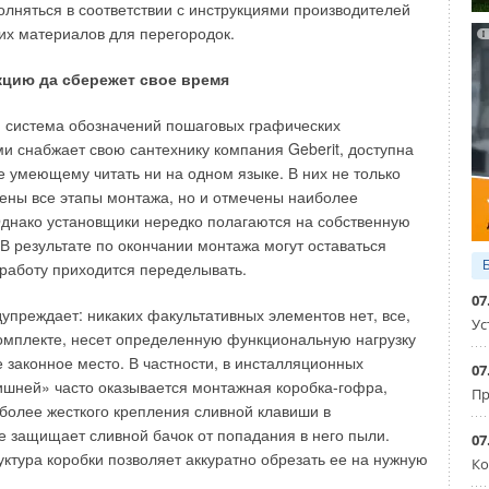
рисоединяемый к пневмопробойнику большего диаметра, и
лняться в соответствии с инструкциями производителей
водится расширение скважины до нужного диаметра с
гих материалов для перегородок.
гиванием в нее трубопровода. Ремонт коммуникаций. Для
монта изношенных трубопроводов необходимо создание
цию да сбережет свое время
рубопровода двух котлованов — стартового (рабочего) и
 система обозначений пошаговых графических
ми снабжает свою сантехнику компания Geberit, доступна
пользование существующих смотровых колодцев.
е умеющему читать ни на одном языке. В них не только
дства работ состоит в следующем. Вначале с помощью
ены все этапы монтажа, но и отмечены наиболее
волокнистого прутка в новый трубопровод затягивается
днако установщики нередко полагаются на собственную
ления, соединенный одним концом с пневмопробойником,
 В результате по окончании монтажа могут оставаться
ессором. С помощью того же прутка в старый трубопровод
работу приходится переделывать.
 Один его конец крепится к носовой части
07
соединенного с расширителем, к которому монтируется
упреждает: никаких факультативных элементов нет, все,
Ус
комплекте, несет определенную функциональную нагрузку
е законное место. В частности, в инсталляционных
07
 соединяется с тяговой лебедкой. Пневмопробойник
ишней» часто оказывается монтажная коробка-гофра,
Пр
арого трубопровода, и включаются компрессор и привод
 более жесткого крепления сливной клавиши в
а счет воздействия ударника на корпус пневмопробойника
же защищает сливной бачок от попадания в него пыли.
07
 трубопровод и одновременно образуется скважина
ктура коробки позволяет аккуратно обрезать ее на нужную
Ко
 чем наружный диаметр старой трубы, в которую