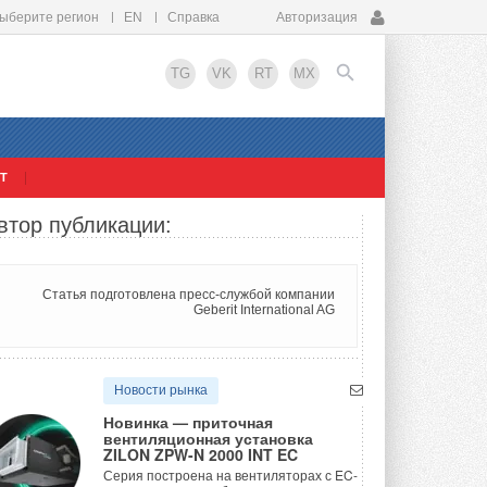
ыберите регион
EN
Справка
Авторизация
TG
VK
RT
MX
Т
EN
втор публикации:
Статья подготовлена пресс-службой компании
Geberit International AG
Новости рынка
Новинка — приточная
вентиляционная установка
ZILON ZPW-N 2000 INT EC
Серия построена на вентиляторах с EC-