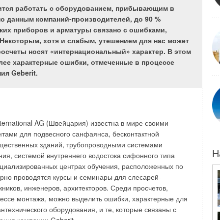
ится работать с оборудованием, прибывающим в
лищного строительства, особенно в крупных городах,
 по данным компаний-производителей, до 90 %
уюся в настоящее время кризисную ситуацию, вызванную
ких приборов и арматуры связано с ошибками,
тью подземных трубопроводов под воду, тепло,
 Некоторым, хотя и слабым, утешением для нас может
оки и газ. К старым инженерным сетям, пропускная
росчеты носят «интернациональный» характер. В этом
х полностью исчерпана, подключаются новые, что
лее характерные ошибки, отмеченные в процессе
ию аварийности коммуникаций из-за их перегрузки и
я Geberit.
оказываемых населению услуг.
ительство новых сетей повышенной пропускной
ванное на использовании современных бестраншейных
 — с применением пневмопробойников. Данная технология
ternational AG (Швейцария) известна в мире своими
одке горизонтальной скважины с одновременным или
тами для подвесного санфаянса, бесконтактной
ванием в нее трубопровода или забиванием в грунт
бщественных зданий, трубопроводными системами
тяжка трубопровода осуществляется с помощью
Н
ния, системой внутреннего водостока сифонного типа
, трубы забиваются в грунт мощными ударными
пециализированных центрах обучения, расположенных по
истки от грунта трубы используются непосредственно как
ярно проводятся курсы и семинары для слесарей-
 качестве футляров для укладки коммуникаций.
жников, инженеров, архитекторов. Среди просчетов,
ессе монтажа, можно выделить ошибки, характерные для
водства работ с одновременным затягиванием
нтехнического оборудования, и те, которые связаны с