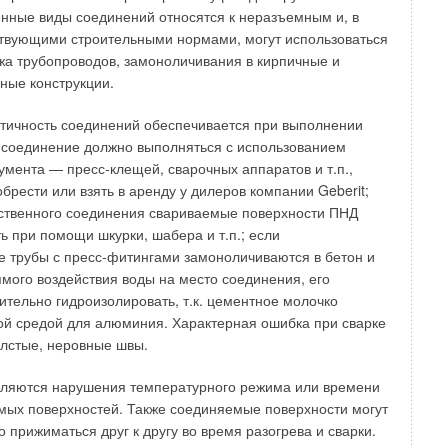
нные виды соединений относятся к неразъемным и, в
опробойника. Управляемый пневмопробойник состоит из
ствующими строительными нормами, могут использоваться
, корпуса с вмонтированным в него зондом и специального
жа трубопроводов, замоноличивания в кирпичные и
у подается воздух от компрессора. В прочном корпусе
ные конструкции.
 и воздухораспределительный патрубок, соединенный
ором. Под действием сжатого воздуха ударник наносит
тичность соединений обеспечивается при выполнении
сть корпуса, благодаря чему пневмопробойник
 соединение должно выполняться с использованием
роль за траекторией движения.
умента — пресс-клещей, сварочных аппаратов и т.п.,
брести или взять в аренду у дилеров компании Geberit;
влением движения пневмопробойника осуществляется с
ественного соединения свариваемые поверхности ПНД
 с помощью локационной системы, включающей в себя
ь при помощи шкурки, шабера и т.п.; если
невмопробойником. Пульт управления состоит из рамы,
 трубы с пресс-фитингами замоноличиваются в бетон и
 шланга подачи воздуха. Управление движением
ямого воздействия воды на место соединения, его
производится путем поворота шланга при помощи ручного
тельно гидроизолировать, т.к. цементное молочко
угла поворота управляемой головки пневмопробойника.
ой средой для алюминия. Характерная ошибка при сварке
лстые, неровные швы.
зменения направления пневмопробойника, а также о
орректировки оповещает локационная система. Оператор,
вляются нарушения температурного режима или времени
верхности со специальным приемником (локатором),
мых поверхностей. Также соединяемые поверхности могут
магнитный сигнал, поступающий от зонда, и получает
 прижиматься друг к другу во время разогрева и сварки.