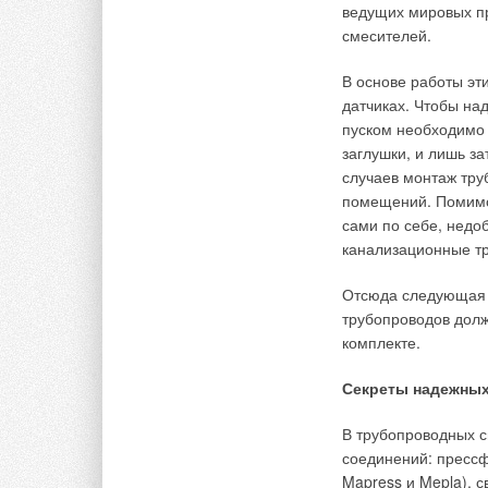
труб открытым конц
ведущих мировых пр
широко используютс
смесителей.
диаметром до 2000 
В основе работы эт
С двух сторон преп
датчиках. Чтобы на
и приемный приямк
пуском необходимо 
устанавливается ла
заглушки, и лишь з
помощью лафета мо
случаев монтаж тру
устанавливать ее в
помещений. Помимо 
соединяется с заби
сами по себе, недо
канализационные тр
Затем под воздейств
Одновременно часть
Отсюда следующая 
отрезка трубы на п
трубопроводов долж
швеллеру в первон
комплекте.
путем сварки. Посл
ударная машина отс
Секреты надежных
трубопровода сжаты
трубы, забиваемой 
В трубопроводных с
проложенного труб
соединений: прессф
реверсирования.
Mapress и Mepla), с