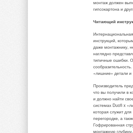
тяговой лебедки, п
монтаж должен выпо
в дальнейшем произ
гипсокартона и дру
одновременным затя
бестраншейного ре
Читающий инструк
на трассе старого т
приемного.
Интернациональная
инструкций, которы
Возможно также ис
даже монтажнику, н
Технология произво
наглядно представл
эластичного стекло
типичные ошибки. О
шланг высокого дав
сообразительность.
а другим — с компр
«лишние» детали и 
протягивается трос.
пневмопробойника, 
Производитель пред
новый трубопровод.
что вы получили в 
и должно найти сво
Другой конец троса
системах Duoﬁ x «л
вводится внутрь ст
которая служит для
тяговой лебедки. З
перегородке, а так
разрушается старый
Гофрированная стру
большего диаметра,
монтажную глубину.