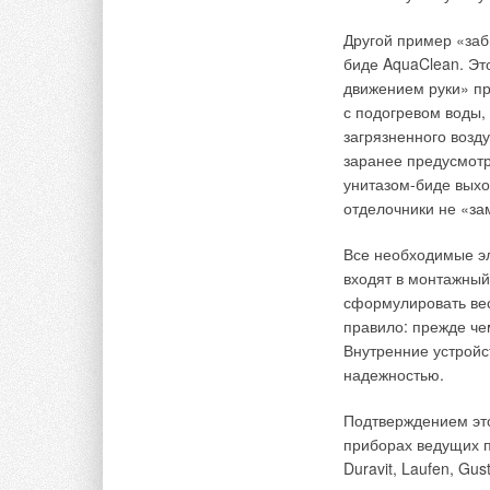
затягивается новый
трубопровода вдавл
Другой пример «заб
биде AquaClean. Эт
Пространство вокру
движением руки» п
пневмопробойника 
с подогревом воды,
давлением от смеси
загрязненного возд
трубопровода образ
заранее предусмотр
окружающим грунто
унитазом-биде выхо
трение при затягив
отделочники не «за
деформации трубопр
срок службы систем
Все необходимые эл
входят в монтажный
Сравнительно неда
сформулировать вес
ремонта изношенных
правило: прежде че
установок горизонт
Внутренние устройс
трубопровод вводит
надежностью.
монтируется пневмо
поступает в пневмо
Подтверждением это
протяжке, создавая
приборах ведущих п
Duravit, Laufen, Gu
В пневмопробойника