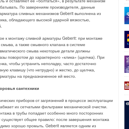
ль и оставляют ее «болтаться», в результате механизм
чительно сокращается время на подготовку и установку
батывать. По заверениям производителя, данные
озатраты снижаются на 30%. Кроме того, не требуется
арматура сливных механизмов Geberit выполнена из
х стартовых и приемных котлованов. Вращение нити
тика, обладающего высокой ударной вязкостью,
иводит в действие разрушающий кулачок ударника,
.
ры по корпусу с частотой от 750 до 1000 в минуту в
рости вращения буровых штанг.
е к монтажу сливной арматуры Geberit: при монтаже
смыва, а также смывного клапана в системе
печивает натяжение приводных штанг и вращение
евматического смыва некоторые детали должны
бойника, проходящего по старому трубопроводу, с
пазы поворотом до характерного «клика» (щелчка). При
разрушением и протяжкой новой трубы. Такая
чка, чтобы устранить неполадку, часто достаточно
огия обеспечивает разрушение труб практически всех
ную клавишу (что нетрудно) и жестко, до щелчка,
йник новой конструкции полностью исключает передачу
арматуры на предназначенное ей место.
зок на саму приводную штангу и на буровую установку и
ь старые трубы с укладкой новых со скоростью до 1 м/мин.
доровья сантехники
одства работ путем забивания труб
ических приборов от загрязнений в процессе эксплуатации
набжает их сетчатыми фильтрами механической очистки.
 прокладки трубопроводов больших диаметров (величиной
нтажа в трубы попадает особенно много посторонних
ду, газ, тепло и промышленные стоки через естественные и
 существует общее правило: после завершения монтажа
грады применяются мощные ударные машины для забивки
димо хорошо промыть. Geberit является одним из