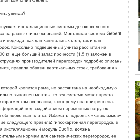
ния компании Geberit.
каций. При бестраншейной прокладке трубопроводов
ить унитаз?
м, кабелей связи и пр., например через автомобильные и
 двух сторон полотна подготавливаются стартовый и
ыпускает инсталляционные системы для консольного
На дно первого устанавливаются пусковое и прицельное
а на разные типы оснований. Монтажная система Geberit
щью которых пневмопробойник ориентируется в
 и подходит как для капитальных стен, так и для
ной оси будущей скважины.
одок. Консольно подвешенный унитаз рассчитан на
00 кг, еще больший запас прочности (1,5 т) заложен в
подается сжатый воздух, который разгоняет ударник.
струкциях производителей перегородок подробно описаны
удар по корпусу пневмопробойника, таким образом
иля, правила обвязки вертикальных стоек, требования к
ение пневмопробойника в грунте. После выхода в
пневмопробойник демонтируется, и в скважину с помощью
ся коммуникация (трубопровод, кабель). При производстве
к которой крепится рама, не рассчитана на необходимую
ых грунтах пневмопробойник может значительно
вильно выполнен монтаж, то вся система может просто
ектной оси пробиваемой скважины, поэтому вначале
с фрагментом основания, к которому она прикреплена.
ая скважина небольшого диаметра (до 100 мм) с
деформаций под воздействием переменных нагрузок
ого пневмопробойника.
я облицовочная плитка. Избежать подобных «катаклизмов»
ие следующего правила: гипсокартонная перегородка, в
отной скважины пневмопробойник отсоединяется от
я инсталляционный модуль Duoﬁ x, должна
ем извлекается из скважины. В нее протягивается трос от
роительным нормам для сантехнических перегородок, ее