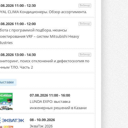
Carrier модернизирует
.08.2026 11:00 - 12:30
Вебинар
флагманский чиллер AquaEdge
YAL CLIMA Кондиционеры. Обзор ассортимента.
19XR
Чиллер получил новую версию,
работающую на хладагенте R1234ze ...
.08.2026 11:00 - 12:00
Вебинар
31 ИЮЛЯ 2026
бота с программой подбора, нюансы
оектирования VRF – систем Mitsubishi Heavy
Mitsubishi расширяет
направление систем
dustries
охлаждения для ЦОД
Mitsubishi Electric создаёт в США новую
.08.2026 13:00 - 14:30
компанию MEHITS US Inc. ...
Вебинар
31 ИЮЛЯ 2026
ниторинг, поиск отклонений и дефектоскопия по
нным ТЛО. Часть 2
США запретили использование
иностранных инверторов
28 июля 2026 года Федеральная
Выставки
комиссия по связи США (FCC) обновила
свой специальный перечень Covered ...
31 ИЮЛЯ 2026
07.08.2026 11:00 - 16:00
LUNDA EXPO: выставка
Уже через месяц в России
инженерных решений в Казани
можно будет устанавливать
солнечные панели в МКД
С 1 сентября снимается запрет на
08 - 10.09.2026
микрогенерацию в многоквартирных ...
ЭкваТэк 2026
30 ИЮЛЯ 2026