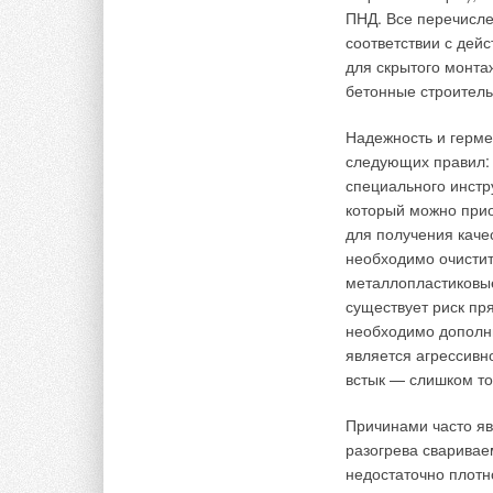
ПНД. Все перечисле
Конструкция пневм
соответствии с дей
поворотной головки
для скрытого монта
шланга, по котором
бетонные строитель
размещены ударник
шлангом с компресс
Надежность и герме
удар в переднюю ча
следующих правил:
перемещается. Конт
специального инстр
который можно прио
Контроль за напра
для получения кач
поверхности земли
необходимо очистит
пульт управления п
металлопластиковые
монитора, зажима и
существует риск пр
пневмопробойника 
необходимо дополни
зажима до нужного 
является агрессивн
встык — слишком то
О необходимости и
правильности его к
Причинами часто я
находящийся на по
разогрева сваривае
улавливает электро
недостаточно плотно