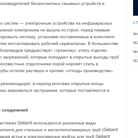
ом с последующей их очисткой от грунта. За рубежом
оизводителей бесконтактных смывных устройств и
я ударные машины, которые могут забивать трубы
мм на длину 80 м в сжимаемых грунтах.
их систем — электронные устройства на инфракрасных
СТ
ятствия, например автодороги, подготавливаются рабочий
дежная электроника не вышла из строя, перед первым
и. Затем в рабочий приямок на направляющую (швеллер)
№4
промыть систему, установив поставляемые в комплекте
фет, на котором монтируется ударная машина. С
атем инсталлировать рабочий сервоклапан. В большинстве
№2
жно легко поднимать и опускать машину и таким образом
бопроводов предшествует «грязному» этапу отделки
№4
 проектное положение. Передняя часть ударной машины
загрязнений, которые попадают в открытые выходы труб
№3
ваемой трубой с помощью кегеля и очищающего адаптера.
босовестные отделочники порой норовят слить в
убы остатки раствора и прочие «отходы производства».
ием сжатого воздуха происходит забивка трубы в грунт.
 грунта удаляется через окна адаптера. После забивки
рекомендация: в период монтажа открытые концы
олную его длину ударная машина перемещается по
ны закрываться заглушками, которые поставляются в
ачальное положение и производится наращивание трубы
е выхода переднего конца трубы в приемный приямок
оединяется от трубы и производится очистка
 соединений
м воздухом или желонкой, представляющей собой отрезок
пневмопробойником, прикрепленным к желонке, внутрь
истемах Geberit используются различные виды
опровода с последующим ее извлечением путем
итинги для стальных и металлополимерных труб (Geberit
варка встык и электросварные муфты для труб Geberit