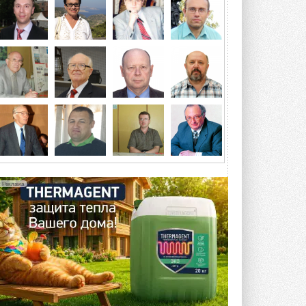
отеле Radisson Slavyanskaya. Форум
посетит более двух тысяч участников ...
ВЧЕРА
Китайская Shenling представила
линейку тепловых насосов
«воздух-вода» на R290
Серия ThermaX R290 All-In-One
включает три модели ...
4 АВГУСТА 2026
Тепловые насосы в связке с
солнечной генерацией и
накопителем снижают
потребление на 60%
Исследователи из Италии установили ...
Реклама
4 АВГУСТА 2026
«РУСКЛИМАТ Fest 2026» в Уфе
собрал свыше 700 профи
климатической отрасли
Организатором выступил торгово-
производственный холдинг ...
3 АВГУСТА 2026
«Датарк» испытал модульный