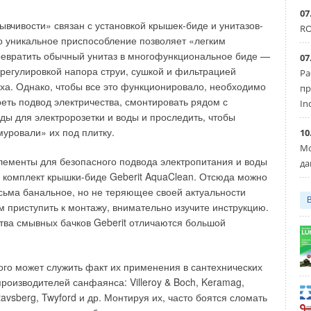
 трубопровод. При этом осколки от разрушенного
07
иваются в стенки скважины.
ывчивости» связан с установкой крышек-биде и унитазов-
RO
о уникальное приспособление позволяет «легким
г нового трубопровода по мере продвижения
ревратить обычный унитаз в многофункциональное биде —
07
заполняется цементной смесью, подаваемой под
 регулировкой напора струи, сушкой и фильтрацией
Ра
тельной установки. Таким образом, вокруг нового
уха. Однако, чтобы все это функционировало, необходимо
пр
уется кольцо из заполнителя с полной связкой с
еть подвод электричества, смонтировать рядом с
In
м. Цементная смесь в жидком состоянии уменьшает
ды для электророзетки и воды и проследить, чтобы
ании нового трубопровода в скважину и препятствует
муровали» их под плитку.
10
овода после ее затвердения, за счет чего повышается
Мо
ы.
ементы для безопасного подвода электропитания и воды
да
 комплект крышки-биде Geberit AquaClean. Отсюда можно
вно нашла применение принципиально новая технология
ьма банальное, но не теряющее своей актуальности
 трубопроводов с поверхности земли с использованием
м приступить к монтажу, внимательно изучите инструкцию.
ально-наклонного бурения (ГНБ). Вначале в старый
тва смывных бачков Geberit отличаются большой
ся приводная штанга установки ГНБ, затем к ней
пробойник вместе с затягиваемым трубопроводом. Воздух
пробойник по приводным штангам при их обратной
го может служить факт их применения в сантехнических
 ударный импульс на корпус пневмопробойника.
роизводителей санфаянса: Villeroy & Boch, Keramag,
stavsberg, Twyford и др. Монтируя их, часто боятся сломать
х новой конструкции отсутствуют воздушные шланги, в