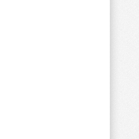
Компания становится официальным
партнёром NVIDIA по системам ...
28 ИЮЛЯ 2026
В Великобритании предлагают
сделать кондиционирование
обязательным для новостроек
Либеральные демократы внесли
предложение оснащать все новые ...
1
28 ИЮЛЯ 2026
В Подмосковье запустят
производство холодильной
техники и теплообменного
оборудования
Проект реализует компания «ВЕЗА» ...
28 ИЮЛЯ 2026
Ридан объявил о старте продаж
автоматического
балансировочного клапана
Клапан APT‑R3 производится на заводе
в Лешково (Московская область) ...
27 ИЮЛЯ 2026
Шумоглушители собственного