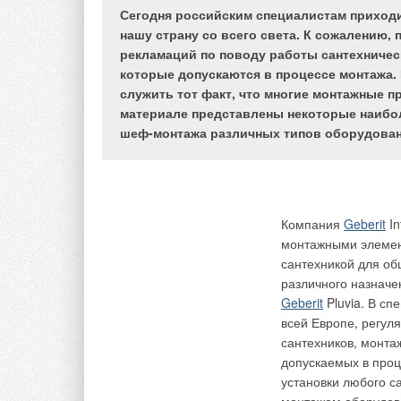
Сегодня российским специалистам приход
Бурное развитие жи
нашу страну со всего света. К сожалению,
усугубляет сложивш
рекламаций по поводу работы сантехничес
сильной изношеннос
которые допускаются в процессе монтажа.
канализационные ст
служить тот факт, что многие монтажные п
способность которы
материале представлены некоторые наибо
приводит к повышен
шеф-монтажа различных типов оборудовани
снижению качества 
Выход один — стро
способности, осно
технологий, в т.ч.
Компания
Geberit
In
заключается в прох
монтажными элемен
последующим затяги
сантехникой для о
стальных труб. Про
различного назначе
пневмопробойников
Geberit
Pluvia. В с
машинами. После оч
всей Европе, регул
трубопроводы или в
сантехников, монта
допускаемых в проц
Технология произ
установки любого са
трубопровода