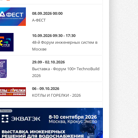
Канальные вентиляторы с ЕС-
08.09.2026 00:00
двигателями Sysimple TRS EC
А-ФЕСТ
Poti
Новинка от Системэйр —
прямоугольный канальный ...
10.09.2026 09:30 - 17:30
30 ИЮЛЯ 2026
48-й Форум инженерных систем в
Краска для окон: как выбрать
Москве
состав, который не
растрескается после первой
зимы
29.09 - 02.10.2026
Частые вопросы о краске для окон ...
Выставка - Форум 100+ TechnoBuild
30 ИЮЛЯ 2026
2026
СИЭНПИ РУС представила
новую серию консольных
06 - 09.10.2026
насосов NM
КОТЛЫ И ГОРЕЛКИ - 2026
Усовершенствованная гидравлика
помогает снизить энергопотребление ...
30 ИЮЛЯ 2026
Реклама
Группа «Теплолюкс» открыла
новую производственную
площадку
Открытие нового завода состоялось