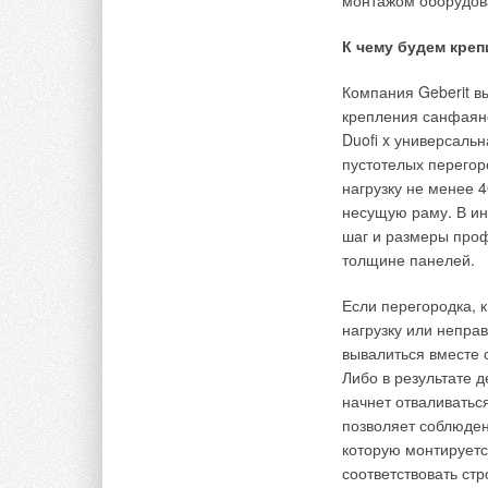
монтажом оборудова
Прокладка коммуни
К чему будем креп
диаметром до 400 м
железные дороги, с
Компания Geberit в
приемный приямки. 
крепления санфаянс
устройства, с помо
Duoﬁ x универсальна
направлении проект
пустотелых перегор
нагрузку не менее 4
В пневмопробойник 
несущую раму. В ин
Последний наносит 
шаг и размеры проф
происходит перемещ
толщине панелей.
приемный приямок 
лебедки затягивает
Если перегородка, 
работ в неоднородн
нагрузку или непра
отклониться от про
вывалиться вместе 
пробивается пилотн
Либо в результате 
помощью управляем
начнет отваливатьс
позволяет соблюден
После проходки пил
которую монтируетс
шланга, который зат
соответствовать ст