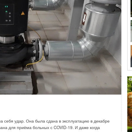
 РФ. ВИЭ широко применяются практически во всех сферах
венной индустрии. Хотя в этом секторе экономики есть
, которое поможет сэкономить значительные объёмы
 и при этом добиться наилучших положительных
ый проект можно тиражировать: применять,
олдингов, так и для частных предпринимателей.
а себя удар. Она была сдана в эксплуатацию в декабре
вана для приёма больных с COVID-19. И даже когда