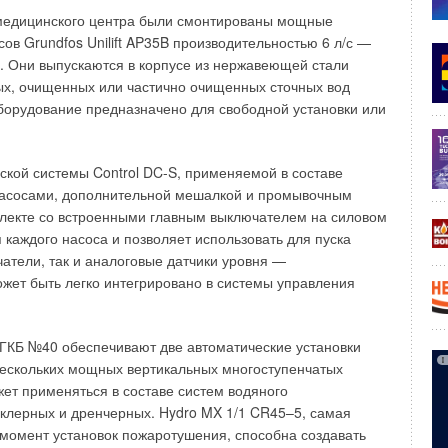
в медицинского центра были смонтированы мощные
ов Grundfos Unilift AP35B производительностью 6 л/с —
. Они выпускаются в корпусе из нержавеющей стали
вых, очищенных или частично очищенных сточных вод
борудование предназначено для свободной установки или
оекта
строение в любом месте расположения без присоединения
ской системы Control DC-S, применяемой в составе
насосами, дополнительной мешалкой и промывочным
плекте со встроенными главным выключателем на силовом
утствия оплаты за энергоносители поставщикам.
 каждого насоса и позволяет использовать для пуска
атели, так и аналоговые датчики уровня —
я расположения объектов: поле, берег реки, лесной
ожет быть легко интегрировано в системы управления
ых зданий и умных круглогодичных теплиц.
ГКБ №40 обеспечивают две автоматические установки
нескольких мощных вертикальных многоступенчатых
меть возможность присоединиться к ним для сбросов своих
ет применяться в составе систем водяного
нклерных и дренчерных. Hydro MX 1/1 CR45–5, самая
момент установок пожаротушения, способна создавать