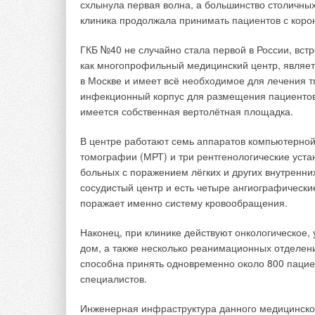
схлынула первая волна, а большинство столичны
клиника продолжала принимать пациентов с коро
ГКБ №40 не случайно стала первой в России, вст
как многопрофильный медицинский центр, являе
в Москве и имеет всё необходимое для лечения т
инфекционный корпус для размещения пациентов 
имеется собственная вертолётная площадка.
В центре работают семь аппаратов компьютерной
томографии (МРТ) и три рентгенологические уста
больных с поражением лёгких и других внутренни
сосудистый центр и есть четыре ангиографические
Но, как всегда, существует ряд проблем, которы
поражает именно систему кровообращения.
в агробизнесе: дорогое содержание жилых автоно
традиционные источники энергии неэкологичны и 
Наконец, при клинике действуют онкологическое,
дорогие земельные участки с коммуникациями и м
дом, а также несколько реанимационных отделен
способна принять одновременно около 800 пациен
Для решения данных проблем нами была разраб
специалистов.
и внедрена на одном из наших подсобных хозяйст
Инженерная инфраструктура данного медицинског