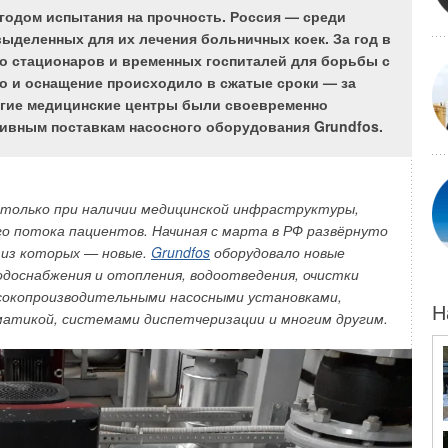
 годом испытания на прочность. Россия — среди
ыделенных для их лечения больничных коек. За год в
о стационаров и временных госпиталей для борьбы с
о и оснащение происходило в сжатые сроки — за
ногие медицинские центры были своевременно
ивным поставкам насосного оборудования Grundfos.
только при наличии медицинской инфраструктуры,
о потока пациентов. Начиная с марта в РФ развёрнуто
 из которых — новые.
Grundfos
оборудовало новые
доснабжения и отопления, водоотведения, очистки
высокопроизводительными насосными установками,
Н
атикой, системами диспетчеризации и многим другим.
развивается сегмент возобновляемой энергетики.