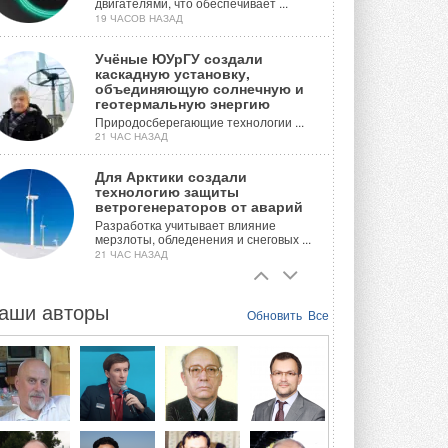
двигателями, что обеспечивает ...
19 ЧАСОВ НАЗАД
Учёные ЮУрГУ создали
каскадную установку,
объединяющую солнечную и
геотермальную энергию
Природосберегающие технологии ...
21 ЧАС НАЗАД
Для Арктики создали
технологию защиты
ветрогенераторов от аварий
Разработка учитывает влияние
мерзлоты, обледенения и снеговых ...
21 ЧАС НАЗАД
Гибридный тепловой насос PV/T
с одним общим испарителем
аши авторы
Обновить
Все
Исследователи предложили
конструкцию двухисточникового ...
ВЧЕРА
21-й ежегодный форум
«ЦОД-2026»
Мероприятие пройдет 2-3 сентября в