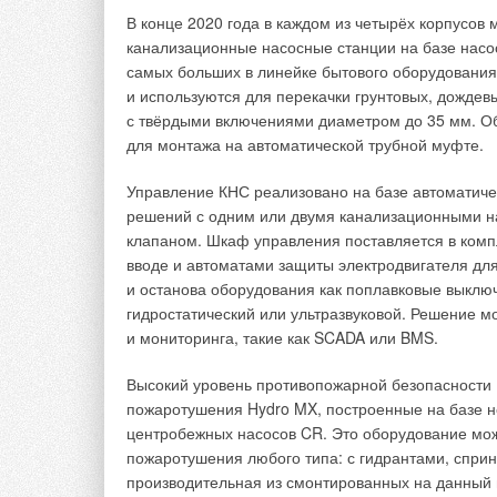
В конце 2020 года в каждом из четырёх корпусо
канализационные насосные станции на базе насос
самых больших в линейке бытового оборудования
и используются для перекачки грунтовых, дожде
с твёрдыми включениями диаметром до 35 мм. О
Основные задачи разработанного пр
для монтажа на автоматической трубной муфте.
1. Обеспечить возобновляемой энергией нужное 
Управление КНС реализовано на базе автоматиче
к магистральным энергосетям.
решений с одним или двумя канализационными 
клапаном. Шкаф управления поставляется в ком
2. Значительно снизить или добиться полного отс
вводе и автоматами защиты электродвигателя для
и останова оборудования как поплавковые выключ
3. Получить возможность выбрать любое место дл
гидростатический или ультразвуковой. Решение м
массив, причём в любой климатической зоне.
и мониторинга, такие как SCADA или BMS.
4. Удешевить содержание жилых и производственн
Высокий уровень противопожарной безопасности 
пожаротушения Hydro MX, построенные на базе 
5. Отказаться от присоединения к сетям или же и
центробежных насосов CR. Это оборудование мож
излишков по «Закону о микрогенерации».
пожаротушения любого типа: с гидрантами, спри
производительная из смонтированных на данный 
6. Собственный бизнес рядом с домом.