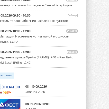
Carrier модернизирует
минар по котлам Immergas в Санкт-Петербурге
флагманский чиллер AquaEdge
19XR
Чиллер получил новую версию,
.08.2026 09:30 - 10:30
Вебинар
работающую на хладагенте R1234ze ...
стемы теплоснабжения населенных пунктов
31 ИЮЛЯ 2026
.08.2026 10:00 - 17:00
Mitsubishi расширяет
Семинар
направление систем
 Мытищи - Настенные котлы малой мощности
охлаждения для ЦОД
RMES, COPA
Mitsubishi Electric создаёт в США новую
компанию MEHITS US Inc. ...
31 ИЮЛЯ 2026
.08.2026 11:00 - 12:00
Вебинар
дульные щитки Фрейм (FRAME) IP40 и Рам Бэйс
США запретили использование
AM Base) IP65 от ДКС
иностранных инверторов
28 июля 2026 года Федеральная
комиссия по связи США (FCC) обновила
свой специальный перечень Covered ...
Выставки
31 ИЮЛЯ 2026
08 - 10.09.2026
Уже через месяц в России
ЭкваТэк 2026
можно будет устанавливать
солнечные панели в МКД
С 1 сентября снимается запрет на
08.09.2026 00:00
микрогенерацию в многоквартирных ...
30 ИЮЛЯ 2026