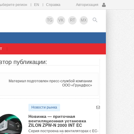
ыберите регион
EN
Справка
Авторизация
TG
VK
RT
MX
Т
EN
втор публикации:
Материал подготовлен пресс-службой компании
ООО «Грундфос»
Новости рынка
Новинка — приточная
вентиляционная установка
ZILON ZPW-N 2000 INT EC
Серия построена на вентиляторах с EC-