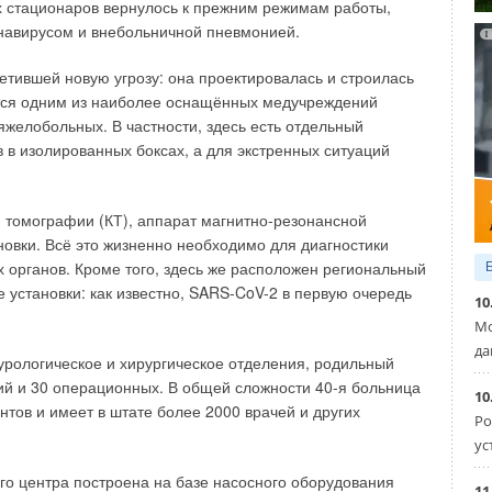
х стационаров вернулось к прежним режимам работы,
навирусом и внебольничной пневмонией.
ретившей новую угрозу: она проектировалась и строилась
тся одним из наиболее оснащённых медучреждений
яжелобольных. В частности, здесь есть отдельный
в изолированных боксах, а для экстренных ситуаций
 томографии (КТ), аппарат магнитно-резонансной
новки. Всё это жизненно необходимо для диагностики
х органов. Кроме того, здесь же расположен региональный
 установки: как известно, SARS-CoV-2 в первую очередь
е очень остро стоят перед любым начинанием
10
мных зданий и «умных» круглогодичных теплиц;
Мо
зачастую отсутствуют на месте расположения объекта;
да
 урологическое и хирургическое отделения, родильный
алое количество таких участков.
ий и 30 операционных. В общей сложности 40-я больница
10
тов и имеет в штате более 2000 врачей и других
отана полная концепция инновационного «БиоДома»
Ро
в.
ус
о центра построена на базе насосного оборудования
11