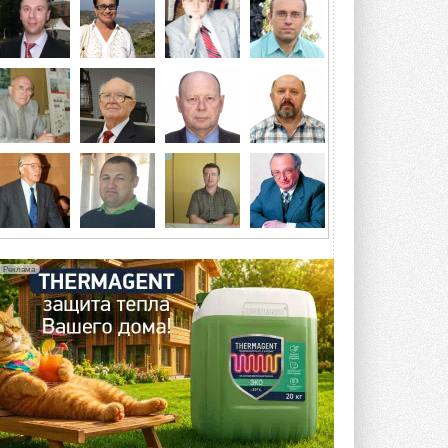
отеле Radisson Slavyanskaya. Форум
посетит более двух тысяч участников ...
ВЧЕРА
Китайская Shenling представила
линейку тепловых насосов
«воздух-вода» на R290
Серия ThermaX R290 All-In-One
включает три модели ...
4 АВГУСТА 2026
Тепловые насосы в связке с
солнечной генерацией и
накопителем снижают
потребление на 60%
Исследователи из Италии установили ...
Реклама
4 АВГУСТА 2026
«РУСКЛИМАТ Fest 2026» в Уфе
собрал свыше 700 профи
климатической отрасли
Организатором выступил торгово-
производственный холдинг ...
3 АВГУСТА 2026
«Датарк» испытал модульный