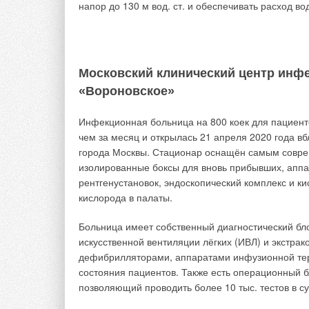
напор до 130 м вод. ст. и обеспечивать расход вод
7. Продовольственная безопасность.
8. Выращивание как традиционных, так и экзотиче
Московский клинический центр инф
9. Выращивание рыб.
«Вороновское»
10. Уменьшение вредных выбросов в атмосферу.
Инфекционная больница на 800 коек для пациент
чем за месяц и открылась 21 апреля 2020 года в
11. Возможность использования данного решения 
города Москвы. Стационар оснащён самым совр
досуг детей.
изолированные боксы для вновь прибывших, аппа
рентгенустановок, эндоскопический комплекс и 
кислорода в палаты.
Больница имеет собственный диагностический бл
искусственной вентиляции лёгких (ИВЛ) и экстр
дефибрилляторами, аппаратами инфузионной тер
состояния пациентов. Также есть операционный 
позволяющий проводить более 10 тыс. тестов в су