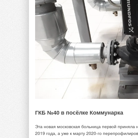
Наблюдается бурный рост этого направления и в
человеческой деятельности, кроме сельскохозяйст
огромный потенциал для её применения.
Ниже мы как раз рассматриваем одно из решений
энергоресурсов при эксплуатации жилого здания
результатов в выращивании растений и рыб. Данн
масштабировать, адаптировать как для больших х
ГКБ №40 в посёлке Коммунарка
Эта новая московская больница первой приняла н
2019 года, а уже к марту 2020-го перепрофилиро