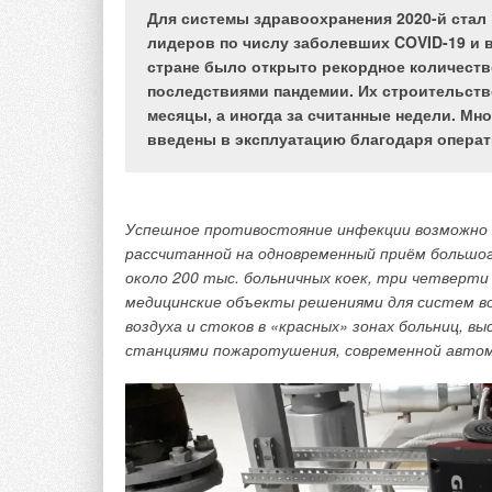
Для системы здравоохранения 2020-й стал
лидеров по числу заболевших COVID-19 и в
стране было открыто рекордное количеств
последствиями пандемии. Их строительств
месяцы, а иногда за считанные недели. М
введены в эксплуатацию благодаря операт
Успешное противостояние инфекции возможно 
рассчитанной на одновременный приём большог
около 200 тыс. больничных коек, три четверти
медицинские объекты решениями для систем во
воздуха и стоков в «красных» зонах больниц, 
станциями пожаротушения, современной автом
На сегодняшний день во всём мире стремительно 