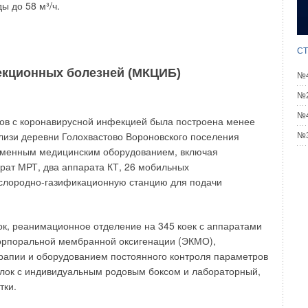
ы до 58 м³/ч.
СТ
ских растений.
екционных болезней (МКЦИБ)
№4
№2
№4
ов с коронавирусной инфекцией была построена менее
близи деревни Голохвастово Вороновского поселения
№3
по другие задачи: зимний сад, зона отдыха и медитаций,
еменным медицинским оборудованием, включая
рат МРТ, два аппарата КТ, 26 мобильных
кислородно-газификационную станцию для подачи
ок, реанимационное отделение на 345 коек с аппаратами
акорпоральной мембранной оксигенации (ЭКМО),
апии и оборудованием постоянного контроля параметров
блок с индивидуальным родовым боксом и лабораторный,
тки.