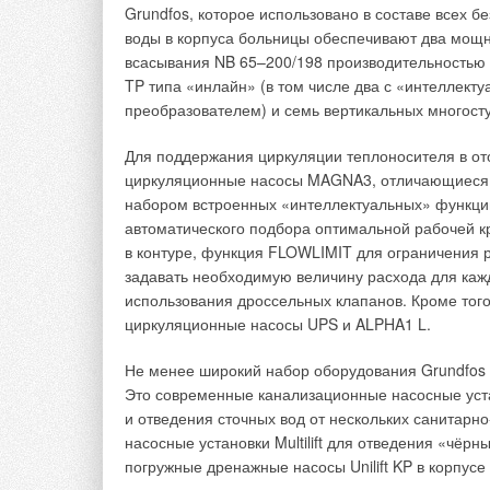
Grundfos, которое использовано в составе всех б
воды в корпуса больницы обеспечивают два мощ
всасывания NB 65–200/198 производительностью 
TP типа «инлайн» (в том числе два с «интеллек
преобразователем) и семь вертикальных многост
Для поддержания циркуляции теплоносителя в о
циркуляционные насосы MAGNA3, отличающиеся 
набором встроенных «интеллектуальных» функци
автоматического подбора оптимальной рабочей к
в контуре, функция FLOWLIMIT для ограничения
задавать необходимую величину расхода для каж
использования дроссельных клапанов. Кроме того
циркуляционные насосы UPS и ALPHA1 L.
Не менее широкий набор оборудования Grundfos 
Это современные канализационные насосные устан
и отведения сточных вод от нескольких санитарн
насосные установки Multilift для отведения «чёр
погружные дренажные насосы Unilift KP в корпус