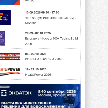
А-ФЕСТ
Канальные вентиляторы с ЕС-
двигателями Sysimple TRS EC
10.09.2026 09:30 - 17:30
Poti
48-й Форум инженерных систем в
Новинка от Системэйр —
Москве
прямоугольный канальный ...
30 ИЮЛЯ 2026
29.09 - 02.10.2026
Краска для окон: как выбрать
Выставка - Форум 100+ TechnoBuild
состав, который не
2026
растрескается после первой
зимы
Частые вопросы о краске для окон ...
06 - 09.10.2026
30 ИЮЛЯ 2026
КОТЛЫ И ГОРЕЛКИ - 2026
СИЭНПИ РУС представила
новую серию консольных
19 - 21.10.2026
насосов NM
Heat&Power 2026
Усовершенствованная гидравлика
помогает снизить энергопотребление ...
30 ИЮЛЯ 2026
Реклама
Группа «Теплолюкс» открыла
новую производственную
площадку
Открытие нового завода состоялось