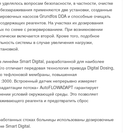
уделялось вопросам безопасности, в частности, очистке
обеззараживания применяются две установки, созданные
зировочных насосов Grundfos DDA и способные очищать
рсодержащих реагентов. На участках их дозирования
ых по схеме с резервированием. При возникновении
атически включается второй. Кроме того, подобное
ность системы в случае увеличения нагрузки,
тановкой.
линейки Smart Digital, разработанной для наиболее
о отличает передовая технология привода Digital Dosing,
вию тефлоновой мембраны, повышенная
1:3000. Встроенный датчик непрерывно измеряет
тоадаптации потока» AutoFLOWADAPT гарантирует
нении условий окружающей среды. Это позволяет
аживающего реагента и предотвратить сброс
ехнологии и оборудование
бработанных стоках больницы использованы дозировочные
 Smart Digital.