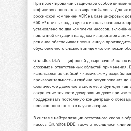
При проектировании стационара особое внимание 
инфицированных стоков «красной» зоны. Для их 
российской компанией VDK на базе цифровых до
650 м³ сточных вод в сутки с использованием хло
установлено по два комплекта насосов, включённ
нештатной ситуации на одном из агрегатов автом
решение обеспечивает повышенную производитель
обусловленного сложной эпидемиологической обс
Grundfos DDA — цифровой дозировочный насос из 
сложных и ответственных областей применения. Ег
использование стойкой к химическому воздейст
производительность и глубина регулирования до 
фактическое давление в системе, а функция «ав
сохранение точности дозирования даже при изме
поддерживать постоянную концентрацию обеззар
неочищенных стоков в случае аварии.
Используемые источники энергии, т
В системе нейтрализации остаточного хлора в о
Проект состоит из следующих элементов:
насосы Grundfos DDE, также относящиеся к линейке