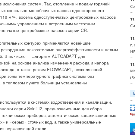
ез исключения систем. Так, отопление и подачу горячей
Се
ных консольно-моноблочных насоса одностороннего
118 м³/ч, восемь одноступенчатых центробежных насосов
11
туальным» управлением и встроенным частотным
Си
упенчатых центробежных насосов серии CR.
11
топительных контурах применяются новейшие
г.
рекордными показателями энергоэффективности и целым
HE
й. В их числе — алгоритм AUTOADAPT для
ривой на основе анализа изменения расхода и напора
11
 расхода, а также режим FLOWADAPT, позволяющий
Мо
дой зоны температурного графика системы без
(R
, в тепловом пункте больницы установлены
используется в системах водоотведения и канализации.
овки серии Sololift2, предназначенные для сбора
о-технических приборов, автоматические канализационные
ных» и «серых» сточных вод, а также универсальные
е из нержавеющей стали.