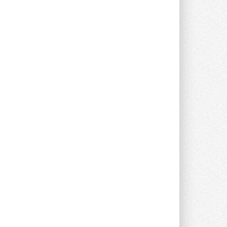
Компания становится официальным
партнёром NVIDIA по системам ...
28 ИЮЛЯ 2026
В Великобритании предлагают
сделать кондиционирование
обязательным для новостроек
Либеральные демократы внесли
предложение оснащать все новые ...
1
28 ИЮЛЯ 2026
В Подмосковье запустят
производство холодильной
техники и теплообменного
оборудования
Проект реализует компания «ВЕЗА» ...
28 ИЮЛЯ 2026
Ридан объявил о старте продаж
автоматического
балансировочного клапана
Клапан APT‑R3 производится на заводе
в Лешково (Московская область) ...
27 ИЮЛЯ 2026
Шумоглушители собственного