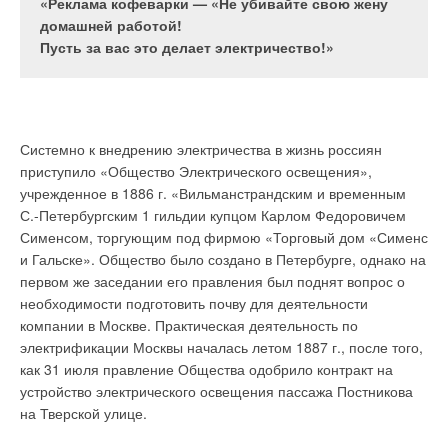
холодный период при отсутствии искусственного
«Реклама кофеварки — «Не убивайте свою жену
вследствие высокой стоимости работ и
увлажнения становится ниже, чем в пустыне
домашней работой!
огромного перечня согласований при
Сахара. Недостаток влаги воздуха не только
Пусть за вас это делает электричество!»
строительстве подводящих газопроводов. Анализ
ухудшает самочувствие людей, но и приводит к
заявок и подготовка экономических обоснований
нарушениям технологического процесса,
именно для такого рода потенциальных клиентов
снижению качества продукции, увеличению
заставил нас по-новому взглянуть на пропан-бутан
выхода брака и в ряде случаев создает угрозу
Системно к внедрению электричества в жизнь россиян
и его возможное применение. Необходимо было
безопасности обслуживающего персонала.
приступило «Общество Электрического освещения»,
взвесить все «за» и «против».
учрежденное в 1886 г. «Вильманстрандским и временным
С.-Петербургским 1 гильдии купцом Карлом Федоровичем
Сименсом, торгующим под фирмою «Торговый дом «Сименс
Рис. 1
и Гальске». Общество было создано в Петербурге, однако на
"ЗА"
первом же заседании его правления был поднят вопрос о
необходимости подготовить почву для деятельности
Первое.
Пропан-бутан в паровой фазе при использовании в
компании в Москве. Практическая деятельность по
котельных и в технологических процессах в качестве топлива
Рис. 2. Относительная
электрификации Москвы началась летом 1887 г., после того,
имеет такие же высокие потребительские свойства, как и
влажность в помещениях
как 31 июля правление Общества одобрило контракт на
природный газ. Альтернативу ему по потребительским
для некоторых городов
устройство электрического освещения пассажа Постникова
свойствам могут составить только сжиженный метан и
России
на Тверской улице.
биогаз.