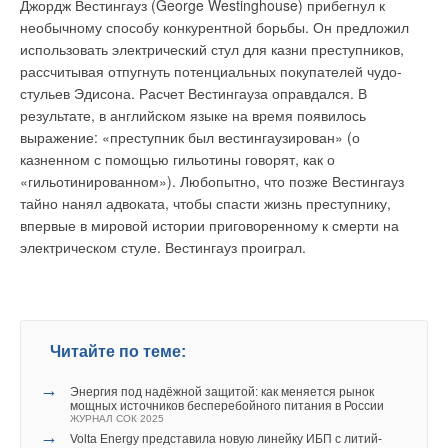
мощности запаса топлива в емкостях хватало на две-три
Джордж Вестингауз (George Westinghouse) прибегнул к
возникающих при ношении контактных линз, показывают
недели.
необычному способу конкурентной борьбы. Он предложил
существенный рост числа этих заболеваний в зимний
Даже в самые холодные периоды (-25°C) для работы
использовать электрический стул для казни преступников,
период.
котельной хватало естественного испарения пропан-
рассчитывая отпугнуть потенциальных покупателей чудо-
бутана и не требовалось включение испарителей.
стульев Эдисона. Расчет Вестингауза оправдался. В
Не было случаев перебоев с поставкой пропан-бутана.
Раздражение носовых пазух.
результате, в английском языке на время появилось
Ни разу за отопительный сезон для потребителя не
Потеря эластичности кожи.
изменилась цена на пропан-бутан.
выражение: «преступник был вестингаузирован» (о
Возникновение экзем, выражающихся в ороговении
Диспетчерский персонал заказчика справился с задачей
верхнего слоя кожи, которая становится склонной к
казненном с помощью гильотины говорят, как о
эксплуатации котельной в полностью
воспалению.
«гильотинированном»). Любопытно, что позже Вестингауз
автоматизированном режиме.
Растрескивание слизистых оболочек губ.
тайно нанял адвоката, чтобы спасти жизнь преступнику,
Учащенные приступы астмы.
впервые в мировой истории приговоренному к смерти на
Повышенная инфекционная и респираторная
Истекший отопительный период подтвердил правильность
электрическом стуле. Вестингауз проиграл.
заболеваемость, обусловленные снижением очищающей
принятого решения об использовании пропан-бутана в
способности бронхиальной системы, ослаблением
качестве топлива для этой котельной, причем как для
защитной функции респираторного эпителия и
подрядчика, так и для заказчика.
ослаблением иммунной системы за счет дегидратации
организма.
Опыт других регионов
Носовые кровотечения.
Читайте по теме:
Хронические мышечные боли и боли в суставах.
Уровень природного газа в общем потреблении топливно-
Симптомы недостаточного потребления кислорода
→
Энергия под надёжной защитой: как меняется рынок
(плохая концентрация внимания, быстрая утомляемость).
энергетических ресурсов составляет более 95%. Доля же
мощных источников бесперебойного питания в России
ЖУРНАЛ СОК 2025
потребления пропан-бутана, если не принимать во
→
Volta Energy представила новую линейку ИБП с литий-
Основные физические проявления пониженной