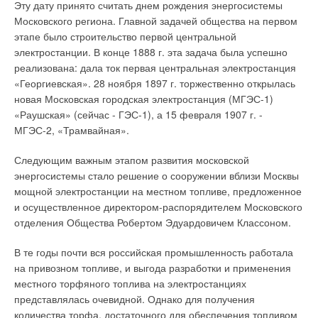
Эту дату принято считать днем рождения энергосистемы
Второе.
При потребительских свойствах газа цены на
Таблицы 1 и 2
Московского региона. Главной задачей общества на первом
пропан-бутан имеют привязку в большей степени к ценам
этапе было строительство первой центральной
рынка моторного топлива (нефтепродуктов) и даже
Создание комфортных условий
электростанции. В конце 1888 г. эта задача была успешно
относительно этих цен весьма стабильны. Это объясняется
реализована: дала ток первая центральная электростанция
тем, что пропан-бутан - нефтяной газ, получаемый из
Современная жизнь заставляет человека значительную часть
«Георгиевская». 28 ноября 1897 г. торжественно открылась
попутного нефтяного газа или при переработке нефти, то
суток проводить в помещении, будь то квартира, офис,
новая Московская городская электростанция (МГЭС-1)
есть фактически для большинства производителей - это
производственные цеха и т.п. В среднем городские жители
«Раушская» (сейчас - ГЭС-1), а 15 февраля 1907 г. -
побочный продукт.
более 90% времени находятся внутри зданий, испытывая
МГЭС-2, «Трамвайная».
воздействие искусственной окружающей среды. Создание
Третье.
Единовременные затраты на строительство
комфортных условий является залогом здоровья. Если
Следующим важным этапом развития московской
топливного хозяйства сопоставимы у котельных на
обогрев, вентиляция, освещение и водоснабжение в
энергосистемы стало решение о сооружении вблизи Москвы
дизельном топливе и пропан-бутане.
большинстве случаев обеспечиваются в той или иной
мощной электростанции на местном топливе, предложенное
степени, то проблема поддержания необходимого уровня
и осуществленное директором-распорядителем Московского
Четвертое.
При относительно скромных объемах
влажности в помещениях зачастую решается по остаточному
отделения Общества Робертом Эдуардовичем Классоном.
производства пропан-бутана в стране - 5,2 млн тонн в год -
принципу или не решается вовсе. Вместе с тем, фактор
существует рынок сбалансированных цен на этот вид газа.
влажности играет значительную роль, являясь полноправной
В те годы почти вся российская промышленность работала
Ценообразование для конечных потребителей прозрачно и
составляющей триады основных показателей степени
на привозном топливе, и выгода разработки и применения
предсказуемо, у них нет страха перед монополизмом
комфорта (температура воздуха - его подвижность -
местного торфяного топлива на электростанциях
производителя или поставщика.
влажность). Математически формализованная взаимосвязь
представлялась очевидной. Однако для получения
указанных показателей по 6-бальной шкале оценки уровня
количества торфа, достаточного для обеспечения топливом