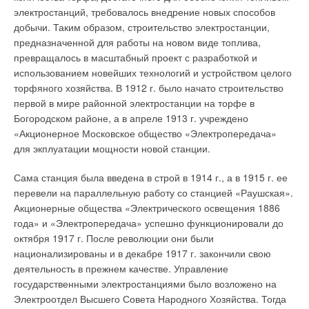
Пятое.
Пропан-бутан очень удобен как второе топливо в
комфорта определяется международным стандартом ISO
электростанций, требовалось внедрение новых способов
газовых котельных, так как большинство горелочных
7730 с использованием вычисляемых индексов PMV и PPD.
добычи. Таким образом, строительство электростанции,
устройств без изменений или с минимальными техническими
Известно, что человеческое тело на 85% состоит из воды, и
предназначенной для работы на новом виде топлива,
дополнениями могут сжигать как природный газ, так и
поэтому сохранение баланса влажности - одно из основных
превращалось в масштабный проект с разработкой и
пропан-бутан.
условий сохранения здоровья и хорошего самочувствия.
использованием новейших технологий и устройством целого
Особую роль увлажнение воздуха играет в зимний период,
торфяного хозяйства. В 1912 г. было начато строительство
"Против"
когда, даже при высокой относительной влажности
первой в мире районной электростанции на торфе в
атмосферного воздуха, его абсолютное влагосодержание
Богородском районе, а в апреле 1913 г. учреждено
Первое.
Пропан-бутан достаточно опасен. Он в 3,2 раза
является, как правило, чрезвычайно низким. Поступая в
«Акционерное Московское общество «Электропередача»
тяжелее метана и тяжелее воздуха - в этом его главная
помещение, воздух нагревается. При этом его абсолютное
для экплуатации мощности новой станции.
опасность. Если метан, вырвавшись на свободу, стремится
влагосодержание остается неизменным, а относительная
улетучиться, то пропан-бутан, напротив, собирается у земли.
влажность резко падает. Для поддержания относительной
Сама станция была введена в строй в 1914 г., а в 1915 г. ее
Концентрационные пределы взрываемости в процентах у
влажности на приемлемом уровне требуется искусственное
перевели на параллельную работу со станцией «Раушская».
пропан-бутана в 2-2,5 раза ниже, чем у метана.
увлажнение воздуха, причем зачастую достаточно
Акционерные общества «Электрического освещения 1886
интенсивное. Указанное положение наглядным образом
года» и «Электропередача» успешно функционировали до
Второе.
Пропан-бутан имеет довольно высокую
иллюстрирует рис. 1. Результаты более детальных расчетов
октября 1917 г. После революции они были
температуру перехода из жидкого в газообразное состояние.
представлены на графиках. Используя климатические
национализированы и в декабре 1917 г. закончили свою
Поэтому при проектировании необходимо учитывать
данные по параметрам "А" и "Б", приведенные в СНиП
деятельность в прежнем качестве. Управление
явление конденсатообразования и необходимость
2.04.05-91* "Отопление, вентиляция и кондиционирование
государственными электростанциями было возложено на
использования испарителей. Это создает определенные
воздуха", произведен расчет дефицита влаги (рис. 2 ~12~) в
Электроотдел Высшего Совета Народного Хозяйства. Тогда
технические особенности.