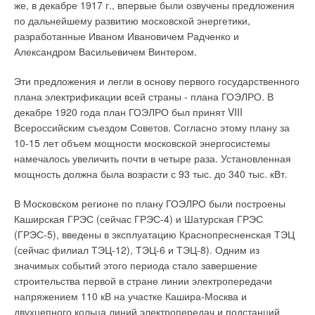
помещении, определяющий потребное количество влаги в
же, в декабре 1917 г., впервые были озвучены предложения
граммах, которое необходимо добавить каждому килограмму
по дальнейшему развитию московской энергетики,
Практическая реализация
воздуха, поступающему в помещение для достижения
разработанные Иваном Ивановичем Радченко и
заданной влажности при комнатной температуре 20°С.
Александром Васильевичем Винтером.
Эксперимент по применению пропан-бутана состоялся в
Актуальность проблемы увлажнения воздуха иллюстрируется
котельной, принадлежащей ООО "Современные печатные
Эти предложения и легли в основу первого государственного
графиками относительной влажности в помещениях (рис. 2)
технологии" (г. Санкт-Петербург, ул. Черняховского, д. 62).
плана электрификации всей страны - плана ГОЭЛРО. В
в расчете на климатические данные по параметрам "А" и "Б"
Это предприятие собиралось строить подводящий
декабре 1920 года план ГОЭЛРО был принят VIII
для некоторых городов России. Приведенные данные
газопровод и котельную на природном газе. Однако, не имея
Всероссийским съездом Советов. Согласно этому плану за
свидетельствуют, что практически во всех регионах России
гарантий по срокам получения всех необходимых
10-15 лет объем мощности московской энергосистемы
относительная влажность в холодный период при отсутствии
согласований и желая запустить производство к конкретной
намечалось увеличить почти в четыре раза. Установленная
искусственного увлажнения опускается существенно ниже
дате, руководство предприятия приняло единственно
мощность должна была возрасти с 93 тыс. до 340 тыс. кВт.
регламентируемых значений. Последние составляют в
правильное решение строить котельную на альтернативном
среднем 50-60%. В регионах с резко континентальным
виде топлива и эксплуатировать ее на этом виде до
В Московском регионе по плану ГОЭЛРО были построены
климатом при нагреве воздуха в зимний период до
окончания строительства газопровода. Для этой цели по
Каширская ГРЭС (сейчас ГРЭС-4) и Шатурская ГРЭС
комнатной температуры 20°С относительная влажность
общему анализу лучше всего подходил пропан-бутан.
(ГРЭС-5), введены в эксплуатацию Краснопресненская ТЭЦ
падает практически до 0%. Для сравнения следует указать,
(сейчас филиал ТЭЦ-12), ТЭЦ-6 и ТЭЦ-8). Одним из
что относительная влажность воздуха в пустыне Сахара не
Предпочтение ему было отдано по ряду ценовых, сервисных
значимых событий этого периода стало завершение
опускается ниже 15%! Помимо обеспечения комфорта
характеристик. Кроме того, на пропан-бутане, имеем
строительства первой в стране линии электропередачи
поддержание необходимого уровня влажности является
минимальные изменения в схеме котельной при переводе
напряжением 110 кВ на участке Кашира-Москва и
также чрезвычайно важным с санитарно-гигиенической точки
ее на природный газ в качестве основного вида топлива. При
двухцепного кольца линий электропередач и подстанций
зрения. Известно, что бактериальная флора (pneumococcus,