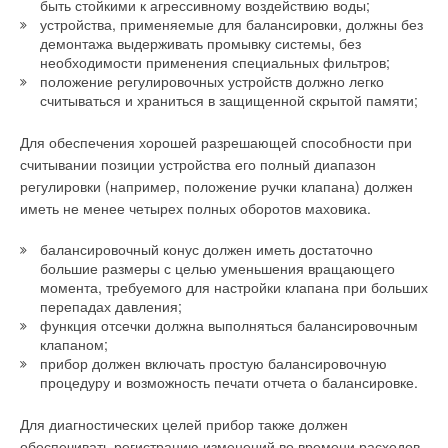
быть стойкими к агрессивному воздействию воды;
упрощает его обслуживание и увеличивает коррозионную
устройства, применяемые для балансировки, должны без
стойкость.
демонтажа выдерживать промывку системы, без
необходимости применения специальных фильтров;
положение регулировочных устройств должно легко
считываться и храниться в защищенной скрытой памяти;
Читайте по теме:
→
Для обеспечения хорошей разрешающей способности при
Высший класс в своем классе
ЖУРНАЛ СОК ОКТЯБРЬ 2013
считывании позиции устройства его полный диапазон
→
ISAN — новая форма тепла
регулировки (например, положение ручки клапана) должен
ЖУРНАЛ СОК МАРТ 2008
→
иметь не менее четырех полных оборотов маховика.
Внутрипольные конвекторы без проблем в эксплуатации
ЖУРНАЛ СОК ОКТЯБРЬ 2006
→
Компания «ГлавОбъект»: слагаемые успеха
балансировочный конус должен иметь достаточно
ЖУРНАЛ СОК АВГУСТ 2006
большие размеры с целью уменьшения вращающего
→
«Теплая дорожка» как воплощение дизайнерского
момента, требуемого для настройки клапана при больших
решения.
ЖУРНАЛ СОК НОЯБРЬ 2005
перепадах давления;
функция отсечки должна выполняться балансировочным
клапаном;
прибор должен включать простую балансировочную
процедуру и возможность печати отчета о балансировке.
Для диагностических целей прибор также должен
Уведомления отключены
обеспечивать регистрацию изменений во времени расходов,