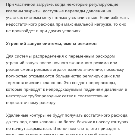
При частичной загрузке, когда некоторые регулирующие
его работу можно дистанционно, например, с мобильного
клапаны закрыты, доступные перепады давления на
телефона.
участках системы могут только увеличиваться. Если избежать
недостаточного расхода при максимальной нагрузке, то оно
И тут надо сказать, что управление интеллектуальной
не произойдет и при других условиях.
системой вопрос конечно важный, но не менее важен вопрос
ее проектирования, вопрос оптимизации потерь — а он
Утренний запуск системы, смена режимов
сегодня почему-то на втором плане. Как спроектировать
систему так, чтоб ею было легко управлять, чтобы она была
Для системы распределения с переменным расходом
оптимальна по теплотехническим характеристикам? К
утренний запуск после ночного экономного режима или
примеру, Spirovent — это «доктор» системы отопления, а на
резкая смена режимов играют важное значение, поскольку
этапе проектирования и монтажа — это ее профилактика,
полностью открываются большинство регулирующих или
так вы получите энергоэффективную систему.
термостатических клапанов. Это создает перерасходы,
которые приводят к непредсказуемым падениям давления в
Да и управлять энергоэффективной системой гораздо легче,
некоторых трубопроводных сетях и соответственно
нежели, к примеру системой с чугунными радиаторами,
недостаточному расходу.
которые инерционны, требуют много теплоносителя и т.д. В
заключение могу добавить, что с нового года все конвекторы,
Удаленные контуры не будут получать достаточного расхода
которые предлагает наша компания, будут укомплектованы
до тех пор, пока клапаны на более близких к насосу контурах
вентилем для преднастройки (безувеличения цены
не начнут закрываться. В конечном счете, это приводит к
прибора).
тому, что запуск системы или выход на новый режим