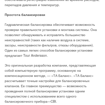
Комментарии
перепадов давления и температур.
Простота балансировки
В этой теме еще нет комментариев
Гидравлическая балансировка обеспечивает возможность
проверки правильности установки и монтажа системы. Она
Добавить комментарий
позволяет обнаруживать и исправлять большинство
неисправностей (таких как наличие воздуха в системе,
Ваше имя *
засоры, неисправности фильтров, отказы оборудования).
Один из самых легких способов балансировки установки
предлагает Tour Andersson.
Ваш E-mail *
Это оригинальная разработка компании, представляющая
собой компьютерную программу, основанную на
Текст комментария
компенсационном методе, — «ТА Баланс». «ТА Баланс»
рассчитывает точные настройки для балансировочных
клапанов. Ее главное преимущество — возможность
проведения полной балансировки установки одним
специалистом с использованием всего одного
балансировочного прибора—CBI.