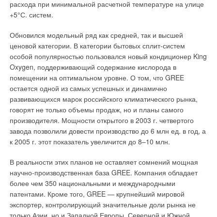
ЖУРНАЛ СОК ОКТЯБРЬ 2006
Часто их характеристики не удовлетворяют расчетным.
расхода при минимальной расчетной температуре на улице
Например: «У нас огромный холл высотой 12 м, такой
Более того, на стадии проектирования технические
+5°С. систем.
прибор нам не подойдет». В такой ситуации можно
параметры некоторых компонентов вообще не известны, т.к.
поставить дополнительно несколько дизайнрадиаторов,
Обновился модельный ряд как средней, так и высшей
они выбираются подрядчиком на более поздних этапах.
обеспечив гарантированное поддержание необходимой
ценовой категории. В категории бытовых сплит-систем
Приходится модифицировать проект системы с учетом
температуры.
особой популярностью пользовался новый кондиционер King
фактически установленных элементов, которые часто
Уведомления отключены
Oxygen, поддерживающий содержание кислорода в
отличаются от предусмотренных изначально.
— То же самое происходит с шумовыми
помещении на оптимальном уровне. О том, что GREE
характеристиками.
Комментарии
В уже установленной системе компенсировать завышенные
остается одной из самых успешных и динамично
характеристики и получить требуемые расходы позволит
— Конечно, ведь абсолютно все тестирования могут
развивающихся марок российского климатического рынка,
В этой теме еще нет комментариев
только гидравлическая балансировка.
происходить в различных условиях, например, микрофон
говорят не только объемы продаж, но и планы самого
был расположен на метр ближе и т.д., но это уже
производителя. Мощности открытого в 2003 г. четвертого
Системы распределения с постоянным расходом
маркетинговые ходы для придания продукции лучшего
завода позволили довести производство до 6 млн ед. в год, а
Добавить комментарий
имиджа по сравнению с аналогами. Так и с тепловыми
к 2005 г. этот показатель увеличится до 8–10 млн.
В системе распределения с постоянным расходом (рис. 1, а)
характеристиками: кто-то проводит измерения при дельте
Ваше имя *
рассчитывается трехходовой клапан для создания падения
В реальности этих планов не оставляет сомнений мощная
15°С, кто-то при дельте 20°С, а некоторые — при
давления как минимум равного проектному падению
научно-производственная база GREE. Компания обладает
температуре 105°С.
давления на нагрузке С.
более чем 350 национальными и международными
Ваш E-mail *
Поэтому надо подходить очень взвешенно к той мощности
патентами. Кроме того, GREE — крупнейший мировой
Это означает, что подходящий регулирующий клапан имеет
прибора, которую вам необходимо снять. Оптимальная
экспортер, контролирующий значительные доли рынка не
коэффициент управления как минимум 0,5. Если падение
температура теплоносителя — 90–70°С, в этом пределе и
только Азии, но и Западной Европы, Северной и Южной