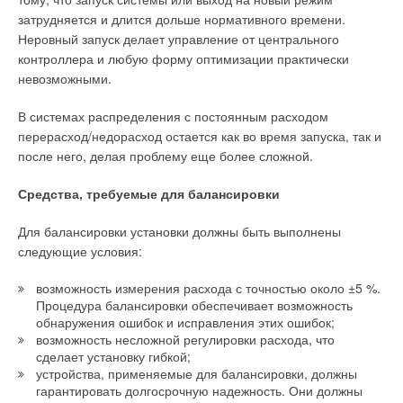
затрудняется и длится дольше нормативного времени.
Если раньше систему монтировали, а затем в течение
Неровный запуск делает управление от центрального
нескольких дней добивались ее оптимальной работы, то
контроллера и любую форму оптимизации практически
теперь систему уже на этапе монтажа можно вывести на
невозможными.
расчетный режим.
В системах распределения с постоянным расходом
— Последний вопрос: как ухаживать за
перерасход/недорасход остается как во время запуска, так и
внутрипольными конвекторами?
после него, делая проблему еще более сложной.
— Их можно и нужно пылесосить. С нашими конвекторами
Средства, требуемые для балансировки
можно использовать любые системы централизованной
пылеуборки — а эти системы не могут использоваться, к
Для балансировки установки должны быть выполнены
примеру, с теплыми полами. С точки зрения экологии
следующие условия:
конвекторы Oplflex гораздо более экологичны, чем все
остальные, т.к. на игольчатый теплообменник в принципе не
возможность измерения расхода с точностью около ±5 %.
садится пыль.
Процедура балансировки обеспечивает возможность
обнаружения ошибок и исправления этих ошибок;
Модульная конструкция прибора предусматривает, что при
возможность несложной регулировки расхода, что
необходимости вы можете полностью их разобрать, вынуть и
сделает установку гибкой;
устройства, применяемые для балансировки, должны
почистить сердечник. Кроме того, короб всех конвекторов
гарантировать долгосрочную надежность. Они должны
изготавливается из нержавеющей стали, что значительно