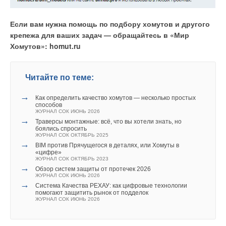
Уведомления отключены
Если вам нужна помощь по подбору хомутов и другого
Комментарии
крепежа для ваших задач — обращайтесь в «Мир
Хомутов»: homut.ru
В этой теме еще нет комментариев
Читайте по теме:
Добавить комментарий
→
Как определить качество хомутов — несколько простых
способов
Ваше имя *
ЖУРНАЛ СОК ИЮНЬ 2026
→
Траверсы монтажные: всё, что вы хотели знать, но
боялись спросить
ЖУРНАЛ СОК ОКТЯБРЬ 2025
Ваш E-mail *
→
BIM против Прячущегося в деталях, или Хомуты в
«цифре»
ЖУРНАЛ СОК ОКТЯБРЬ 2023
→
Обзор систем защиты от протечек 2026
ЖУРНАЛ СОК ИЮНЬ 2026
Текст комментария
→
Система Качества РЕХАУ: как цифровые технологии
помогают защитить рынок от подделок
ЖУРНАЛ СОК ИЮНЬ 2026