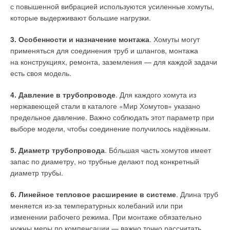
Кэ, как для трубы из полиэтилена (разница значений
с повышенной вибрацией используются усиленные хомуты,
составила порядка 0,001 мм), так и для трубы из ВЧШГ
которые выдерживают большие нагрузки.
(разница значений 0,009 мм), а по результатам светоскопии
3. Особенности и назначение монтажа
. Хомуты могут
для труб из полиэтилена и из ВЧШГ результаты разнились
применяться для соединения труб и шлангов, монтажа
на 0,00114 мм, то есть расхождение составило 2,6
6
%.
на конструкциях, ремонта, заземления — для каждой задачи
3
. Получены расчётные зависимости по определению
есть своя модель.
энергозатрат для трёх типов труб (ВЧШГ, ПЭ-100 и сталь)
4. Давление в трубопроводе
. Для каждого хомута из
при заданных параметрах и произведено сравнение
нержавеющей стали в каталоге «Мир Хомутов» указано
результатов по возможности выбора наиболее экономичного
предельное давление. Важно соблюдать этот параметр при
решения по применению материала труб в системах
выборе модели, чтобы соединение получилось надёжным.
транспортировки воды по напорному трубопроводу, то есть
сделано ранжирование их по степени энергоэффективности.
5. Диаметр трубопровода
. Бóльшая часть хомутов имеет
запас по диаметру, но трубные делают под конкретный
4
. Проведено сравнение результатов экспериментальных
диаметр трубы.
исследований для труб из ВЧШГ и ПЭ-100 с данными,
представленными в существующих нормативных
6. Линейное тепловое расширение в системе
. Длина труб
и методических документах, что предполагает при
меняется из-за температурных колебаний или при
разработке и модернизации нормативной базы внести
изменении рабочего режима. При монтаже обязательно
коррективы в плане уменьшения значений Кэ для труб из
нужны меры по компенсации — важно точно рассчитать
ВЧШГ, в том числе на основании повышенного качества