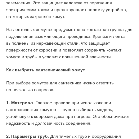
коэффициентов эквивалентной шероховатости,
заземления. Это защищает человека от поражения
в особенности в случаях транспортировки хлорсодержащих
электрическим током и предотвращает поломку устройств,
вод.
на которых закреплён хомут.
В частности, трубы ВЧШГ выпускаются с внутренним
На ленточных хомутах предусмотрена контактная группа для
защитным цементно-песчаным покрытием. Нароста
подключения заземляющего проводника. Крепёж и лента
ржавчины (коррозионных процессов) на покрытии
выполнены из нержавеющей стали, что защищает
не наблюдается.
поверхности от коррозии и позволяет сохранять контакт
хомута и трубы в условиях повышенной влажности.
Выводы
Как выбрать сантехнический хомут
1
. В результате проведения экспериментальных
гидравлических исследований труб из ВЧШГ и ПЭ-100
При выборе хомутов для сантехники нужно ответить
с параллельным проведением сравнительного анализа
на несколько вопросов:
путём сопоставления результатов стендовых испытаний
с результатами оптического контрастирования получены
1. Материал
. Главное правило при использовании
значения эквивалентной шероховатости Кэ.
сантехнических хомутов — нужно выбирать модель,
устойчивую к коррозии даже при нагреве. Это обеспечивает
2
. В соответствии с проведёнными расчётами по двум
надёжность и долговечность соединения.
приведённым гидравлическим зависимостям получены
достаточно близкие величины эквивалентной шероховатости
2. Параметры труб
. Для тяжёлых труб и оборудования