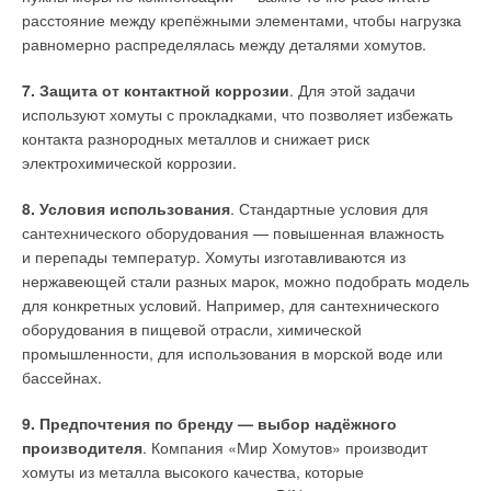
расстояние между крепёжными элементами, чтобы нагрузка
изготовления современных труб.
равномерно распределялась между деталями хомутов.
5
. Направленность статьи предполагает рассмотрение
7. Защита от контактной коррозии
. Для этой задачи
вопросов корректировки нормативной базы в части величины
используют хомуты с прокладками, что позволяет избежать
эквивалентной шероховатости для полиэтиленовых труб
контакта разнородных металлов и снижает риск
на основании применённых унифицированных расчётных
электрохимической коррозии.
формул.
8. Условия использования
. Стандартные условия для
сантехнического оборудования — повышенная влажность
Храменков С.В. Стратегия модернизации водопроводной сети. —
М.: Стройиздат, 2005. 288 с.
и перепады температур. Хомуты изготавливаются из
Башмаков И.А. Потенциал энергосбережения в России //
нержавеющей стали разных марок, можно подобрать модель
Энергосбережение, 2009. №1. С. 28–36.
Лезнов Б.С. Энергосбережение и регулируемый привод в насосных
для конкретных условий. Например, для сантехнического
и воздуходувных установках. — М.: Энергоатомиздат, 2006. 359 с.
оборудования в пищевой отрасли, химической
Орлов В.А. Бестраншейные технологии и энергосбережение. — М.:
Изд-во АСВ, 2021. 23 с.
промышленности, для использования в морской воде или
Чугаев Р.Р. Гидравлика. — Л.: Энергия, 1970. 552 с.
бассейнах.
Продоус О.А. Прогнозирование потерь напора в трубопроводах из
разных полимерных материалов // Водоснабжение и санитарная
техника, 2018. №11. С. 60–64.
9. Предпочтения по бренду — выбор надёжного
СП 66.13330.2011. Проектирование и строительство напорных
производителя
. Компания «Мир Хомутов» производит
сетей водоснабжения и водоотведения с применением
высокопрочных труб из чугуна с шаровидным графитом (с Изм.
хомуты из металла высокого качества, которые
№1, 2) / Дата введ.: 20.05.2011.