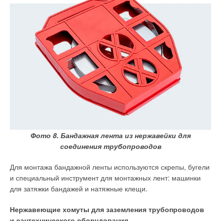
Анализ рис. 2 показывает незначительное отличие
в характере кривых изменения энергозатрат для труб ВЧШГ
и ПЭ-100 (разница в 0,0001). Для стальных трубопроводов
ввиду большего гидравлического сопротивления их стенок
энергозатраты возрастают значительно.
Фото 8. Бандажная лента из нержавейки для
соединения трубопроводов
Для монтажа бандажной ленты используются скрепы, бугели
и специальный инструмент для монтажных лент: машинки
для затяжки бандажей и натяжные клещи.
Нержавеющие хомуты для заземления трубопроводов
и сантехнического оборудования