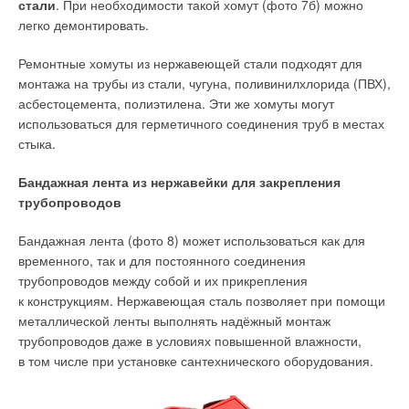
ПЭ-100 и 1
3
% для ВЧШГ, а наиболее близкие значения при
стали
. При необходимости такой хомут (фото 7б) можно
некоторых величинах расходов воды разнились менее чем
легко демонтировать.
на
3
%, что позволило определить автоматизированным
Ремонтные хомуты из нержавеющей стали подходят для
путём характерные итоговые значения гидравлических
монтажа на трубы из стали, чугуна, поливинилхлорида (ПВХ),
показателей:
асбестоцемента, полиэтилена. Эти же хомуты могут
для трубы из ПЭ-100:
использоваться для герметичного соединения труб в местах
стыка.
i = 134,58q1,9855; λсред = 0,01547;
А = 0,0008d-5,191; Кэ = 0,0375 мм;
Бандажная лента из нержавейки для закрепления
трубопроводов
для трубы ВЧШГ:
Бандажная лента (фото 8) может использоваться как для
i = 31,5Q1,6943; λсред = 0,01975;
временного, так и для постоянного соединения
А = 0,0009d-5,192; Кэ = 0,0498 мм.
трубопроводов между собой и их прикрепления
к конструкциям. Нержавеющая сталь позволяет при помощи
В табл. 1 представлены сводные результаты
металлической ленты выполнять надёжный монтаж
экспериментальных исследований. На рис. 2 в качестве
трубопроводов даже в условиях повышенной влажности,
сравнения представлены графики энергозатрат при
в том числе при установке сантехнического оборудования.
использовании труб ВЧШГ, ПЭ-100 и стали условным
диаметром 0,1 м и длиной 1000 м при различных расходах
воды.