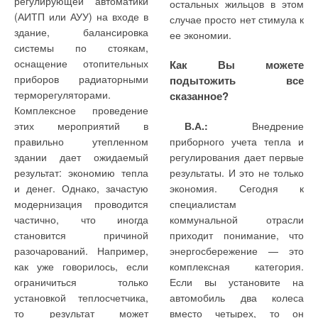
регулирующей автоматики
регулирование параметров
остальных жильцов в этом
Москвы применяется
(АИТП или АУУ) на входе в
поддерживаемой
случае просто нет стимула к
стандартное насосное
здание, балансировка
температуры (или
ее экономии.
оборудование KSB.
системы по стоякам,
давления) при постоянном
оснащение отопительных
расходе воды
Как Вы можете
Сочинская ТЭЦ, ТЭЦ-21
приборов радиаторными
(производительности по
подытожить все
и ТЭЦ-27 Мосэнерго —
терморегуляторами.
пару). Возникают ситуации,
сказанное?
лишь некоторые из недавно
Комплексное проведение
когда расход воды или
введенных в эксплуатацию
этих мероприятий в
В.А.:
Внедрение
производительность по пару
блоков комбинированного
правильно утепленном
приборного учета тепла и
резко изменяются. В этом
парогазового цикла, где
здании дает ожидаемый
регулирования дает первые
случае необходимо
применены питательные и
результат: экономию тепла
результаты. И это не только
останавливать режим ПИД-
циркуляционные насосы
и денег. Однако, зачастую
экономия. Сегодня к
регулирования, чтобы не
производства KSB. На 2012
модернизация проводится
специалистам
произошло резкого
г. запланирован запуск
частично, что иногда
коммунальной отрасли
движения на открытие/
Адлерской ТЭЦ, где также
становится причиной
приходит понимание, что
закрытие и такого же
будет работать
разочарований. Например,
энергосбережение — это
резкого возврата к точке
оборудование KSB.
как уже говорилось, если
комплексная категория.
регулирования. Такое
ограничиться только
Если вы установите на
возможно, например, в
установкой теплосчетчика,
автомобиль два колеса
котельных при процессах
Читайте по теме:
то результат может
вместо четырех, то он
деаэрации