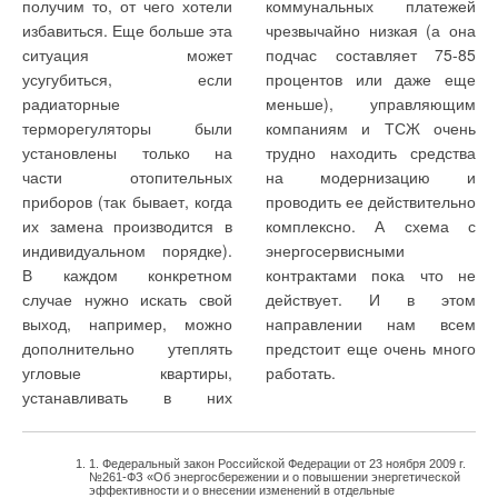
установлены три
совместно с горелками
получим то, от чего хотели
коммунальных платежей
соответствующих
Добавить комментарий
водогрейных котла типа
избавиться. Еще больше эта
чрезвычайно низкая (а она
котлов), причем если
Vapor TTKV-50-50 с
ситуация может
подчас составляет 75-85
насосы экономайзеров
Ваше имя *
экономайзером общей
усугубиться, если
процентов или даже еще
находятся в аварии,
мощностью 5 МВт. Котлы
радиаторные
меньше), управляющим
запуск горелок не
оборудованы плавно
терморегуляторы были
компаниям и ТСЖ очень
осуществляется;
Ваш E-mail *
модулирующими газовыми
установлены только на
трудно находить средства
горелками фирмы Oilon
Котельная
части отопительных
на модернизацию и
типа GP-500M со шкафами
оборудована всеми
приборов (так бывает, когда
проводить ее действительно
управления ОК-100.
Текст комментария
необходимыми
их замена производится в
комплексно. А схема с
Горелки соответствуют всем
средствами защиты
индивидуальном порядке).
энергосервисными
нормам и требованиям,
и автоматизации
В каждом конкретном
контрактами пока что не
есть необходимые
технологического
случае нужно искать свой
действует. И в этом
сертификаты соответствия и
процесса. Все пуски
выход, например, можно
направлении нам всем
разрешения РГТН.
и остановы
дополнительно утеплять
предстоит еще очень много
Горелочные устройства
происходят
угловые квартиры,
работать.
полностью
полностью
устанавливать в них
автоматизированные.
автоматически
Процессы пуска, останова и
аварийного останова
1. Федеральный закон Российской Федерации от 23 ноября 2009 г.
сигнализация снижения
№261-ФЗ «Об энергосбережении и о повышении энергетической
температуры воды на
горелок осуществляет и
эффективности и о внесении изменений в отдельные