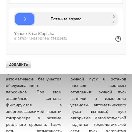
«всплывающих»
а при достижении порога 1
мнемосхемах, которые
по СО — включение
появляются при нажатии на
вытяжного канального
соответствующие
вентилятора.
изображения устройств.
Котельная оборудована
Органы управления АРМ-
всеми необходимыми
диспетчера позволяют
средствами защиты и
осуществлять операции:
автоматизации
ручной пуск и останов
технологического процесса.
котлов; ручной пуск и
Все пуски и остановы
останов насосов
происходят полностью
технологической сети;
автоматически, без участия
ручной пуск и останов
обслуживающего
насосов системы
персонала. При этом
отопления; ручной пуск
аварийные сигналы
вытяжки и изменение
фиксируются в
установки автоматического
энергонезависимой памяти
пуска вытяжки; пуск
контроллера в режиме
алгоритма автоматической
реального времени. Также
подпитки технологической
есть возможность
сети; пуск алгоритма