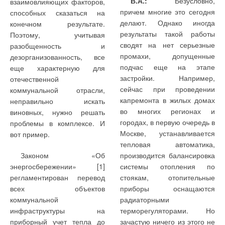
В.А.:
Безусловно,
взаимовлияющих факторов,
насосов):
оборудования для
мембранные клапаны,
органах управления
причем многие это сегодня
способных сказаться на
автоматическое
промышленности и
сетчатые фильтры,
приведена на
делают. Однако иногда
конечном результате.
включение резервных
энергетики
грязеуловители,
специальных
результаты такой работы
насосов (АВР); их защита
Поэтому, учитывая
компенсаторы) и средства
«всплывающих»
от сухого пуска
сводят на нет серьезные
разобщенность и
Собственные
(включение в работу
автоматизации (шкафы
мнемосхемах,
промахи, допущенные
дезорганизованность, все
исследовательские центры
только при необходимом
управления, частотные
появляющихся при
подчас еще на этапе
еще характерную для
давлении воды);
занимаются разработками в
преобразователи, ручные
нажатии на
застройки. Например,
отечественной
контроль состояния
области гидравлики,
редукторные и пневмо-,
соответствующие
сейчас при проведении
коммунальной отрасли,
работы (с помощью
технологии уплотнений,
гидроэлектроприводы для
изображения
капремонта в жилых домах
неправильно искать
датчиков — реле или
материалов и техники
трубопроводной арматуры).
устройств
аналоговых датчиков
во многих регионах и
виновных, нужно решать
производства. Все большее
Широкая гамма насосного
перепада давления);
городах, в первую очередь в
проблемы в комплексе. И
значение для дальнейшего
приготовление
оборудования и
Москве, устанавливается
вот пример.
контроль (при
развития производства
подпиточной воды для
трубопроводной арматуры
тепловая автоматика,
использовании
котлов — химочистка
завоевывает техника
KSB
позволяет комплексно
Законом «Об
производится балансировка
частотных приводов)
(фильтры
управления и
применять ее в инженерных
энергосбережении» [1]
системы отопления по
потребляемой
предварительной
регулирования, а также
системах зданий и
регламентирован перевод
стоякам, отопительные
электроэнергии, частоты
очистки, угольные
приводы для насосов и
сооружений, в системах
вращения привода и
фильтры, фильтры на
всех объектов
приборы оснащаются
арматуры. Благодаря
ряда других параметров
коммунального/
ионообменных смолах),
коммунальной
радиаторными
собственному литейному
— применение
а также деаэрация
муниципального
инфраструктуры на
терморегуляторами. Но
частотных приводов
(особо актуально для
производству компания
водоснабжения и
приборный учет тепла до
зачастую ничего из этого не