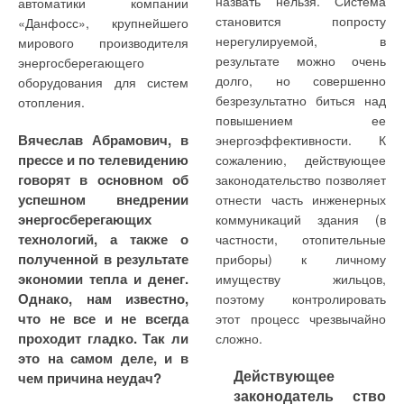
назвать нельзя. Система
автоматики компании
автоматизация
автоматики можно
Рынок сантехники 2011: ответственность лидера
становится попросту
«Данфосс», крупнейшего
которого требует
определить следующим
Системный анализ и климатизация зданий
нерегулируемой, в
мирового производителя
определенных
образом:
результате можно очень
энергосберегающего
Теплая сталь Insolo
технических
долго, но совершенно
оборудования для систем
управление мощностью
ресурсов
Термоактивные строительные конструкции
безрезультатно биться над
отопления.
горелок как в 2-3-
Управление системами продольной вентиляции тоннелей
повышением ее
ступенчатых режимах,
Вячеслав Абрамович, в
так и модулируемых
энергоэффективности. К
Энергосбережение и реформа ЖКХ
прессе и по телевидению
сожалению, действующее
Энергоэффективность общественных зданий
говорят в основном об
законодательство позволяет
успешном внедрении
отнести часть инженерных
энергосберегающих
коммуникаций здания (в
технологической
технологий, а также о
частности, отопительные
сигнализации (детекторы
отслеживание
KSB в каждом городе
полученной в результате
приборы) к личному
содержания CO и CH4) и
положения дроссельных
экономии тепла и денег.
имуществу жильцов,
вспомогательной
заслонок и
Однако, нам известно,
поэтому контролировать
автоматики
исполнительных
СОК №1 | 2011
13104
2
0
что не все и не всегда
(пожароохранная
этот процесс чрезвычайно
механизмов горелок
автоматика котельной),
посредством реостатных
проходит гладко. Так ли
сложно.
что позволяет
датчиков;
это на самом деле, и в
Рубрика
Тэги
Автор
значительно упростить
Действующее
чем причина неудач?
релейные схемы
подключение к системе
законодатель ство