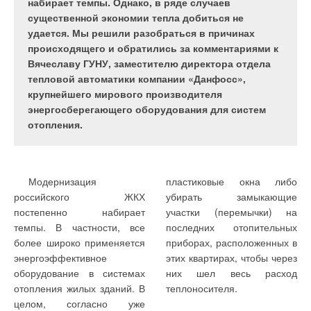
набирает темпы. Однако, в ряде случаев
процессов и диспетчеризации SCADA-систем.
существенной экономии тепла добиться не
удается. Мы решили разобраться в причинах
происходящего и обратились за комментариями к
Вячеславу ГУНУ, заместителю директора отдела
горелок, в импульсном
Модернизация
тепловой автоматики компании «Данфосс»,
или аналоговом режимах
котельных
крупнейшего мирового производителя
осуществляется по ПИД-
закону;
энергосберегающего оборудования для систем
Котельная установка,
отопления.
даже незначительной
каскадное
мощности, — это сложный
регулирование
технологический агрегат,
мощности котельной в
целом (причем
автоматизация которого
Модернизация
пластиковые окна либо
температура котлового
требует определенных
российского ЖКХ
убирать замыкающие
коллектора может
технических ресурсов.
постепенно набирает
участки (перемычки) на
рассчитываться по
Автоматизация котельных
темпы. В частности, все
последних отопительных
погодозависимому
установок на базе ПЛК
Оформить подписку
графику), что особенно
более широко применяется
приборах, расположенных в
обеспечивает более
актуально на
энергоэффективное
этих квартирах, чтобы через
Отправить ссылку другу
согласованную работу всех
конденсатных котлах —
оборудование в системах
них шел весь расход
при недостаточной
элементов котельной, чем
Журнал С.О.К. № ,
отопления жилых зданий. В
теплоносителя.
мощности ведущего
при применении
целом, согласно уже
котла происходит
KSB в каждом городе