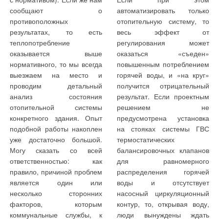
использование нескольких
Высококвалифицированные
Высококвалифицированные
необходимым требованием
сообщают о
автоматизировать только
видов топлива.
специалисты
специалисты сервисной
на этапе проектирования
противоположных
отопительную систему, то
Большинство
сервисной службы
службы ООО «КСБ»
новых котельных при
результатах, то есть
весь эффект от
производителей горелок
ООО «КСБ»
оказывают своевременную
модернизации старых.
теплопотребление
регулирования может
предусматривают
оказывают
и грамотную техническую
Вывод данных о течении
оказывается выше
оказаться «съеден»
модулирующий режим
своевременную и
поддержку заказчикам и
технологических процессов
нормативного, то мы всегда
повышенным потреблением
управления на основном
грамотную
дилерам компании в любом
и своевременное
выезжаем на место и
горячей воды, и «на круг»
топливе (плавное
техническую
регионе страны.
оповещение оператора
проводим детальный
получится отрицательный
управление мощностью
поддержку
(диспетчера) о нештатных
анализ состояния
результат. Если проектным
горелки) и двухступенчатый
заказчикам и
Вся продукция фирмы
ситуациях — необходимое
отопительной системы
решением не
(трехступенчатый) — на
дилерам компании в
KSB прошла сертификацию
условие нормальной
конкретного здания. Опыт
предусмотрена установка
резервном. В этом случае
любом регионе
в системе сертификации
работы котельной.
подобной работы накоплен
на стояках системы ГВС
необходимо
страны
ГОСТ Р Госстандарта
уже достаточно большой.
термостатических
усовершенствовать
России и имеет
Могу сказать со всей
балансировочных клапанов
алгоритм работы обычного
Уже многие годы KSB
необходимые сертификаты
ответственностью: как
для равномерного
регулятора: ПИД-закон
успешно сотрудничает с
безопасности и
правило, причиной проблем
распределения горячей
управления дополняется
МГУП «Мосводоканал». На
соответствия российским
является один или
воды и отсутствует
переключателем выбора
насосных станциях «Ново-
нормам, а также
несколько сторонних
насосный циркуляционный
режима работы горелки
Кунцевская» и
разрешение Ростехнадзора
факторов, которым
контур, то, открывая воду,
«резервное топливо/газ»,
«Люблинская» запущены в
для эксплуатации
коммунальные службы, к
люди вынуждены ждать
который задает дискретный
эксплуатацию мощные
оборудования во