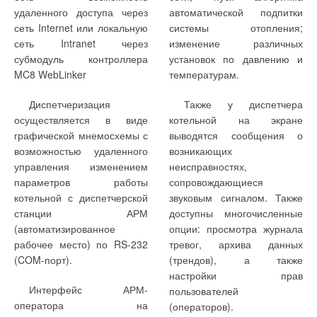
удаленного доступа через
автоматической подпитки
сеть Internet или локальную
системы отопления;
сеть Intranet через
изменение различных
субмодуль контроллера
установок по давлению и
MC8 WebLinker
температурам.
Диспетчеризация
Также у диспетчера
осуществляется в виде
котельной на экране
графической мнемосхемы с
выводятся сообщения о
возможностью удаленного
возникающих
управления изменением
неисправностях,
параметров работы
сопровождающиеся
котельной с диспетчерской
звуковым сигналом. Также
станции АРМ
доступны многочисленные
(автоматизированное
опции: просмотра журнала
рабочее место) по RS-232
тревог, архива данных
(COM-порт).
(трендов), а также
настройки прав
Интерфейс АРМ-
пользователей
оператора на
(операторов).