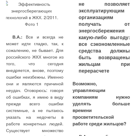
автоматизации;
наиболее
не позволяет
распространенных типов
Концерн KSB (Германия) — производитель
эксплуатирующим
подключение
датчиков, что делает
насосов и арматуры для различных отраслей
организациям
периферийных устройств
возможным обеспечить
(тепловычислителей,
промышленности и коммунального хозяйства —
получать от
защиту котлов и
расходомеров, газовых
технологического
является одним из мировых лидеров в своем
энергосбережения
корректоров и т.д.),
оборудования по всем
сегменте. Производственная программа концерна
В.А.:
Все и всегда не
какую-либо выгоду:
имеющих
параметрам согласно
включает в себя центробежные насосы,
может идти гладко, так, к
все сэкономленные
соответствующие
существующей
трубопроводную арматуру и средства
сожалению, не бывает. Для
средства должны
цифровые интерфейсы,
нормативной
автоматизации.
российского ЖКХ многое из
быть возвращены
что позволяет получить
документации, более
того, что сегодня
жильцам при
полную информацию о
того, при использовании
технологических
аналоговых датчиков
внедряется, внове, поэтому
перерасчете
процессах котельной,
возможна регистрация
ошибки неизбежны. Именно
причем параметры
параметров в виде
Производственная
энергетики (атомные и
Возможно,
они и являются причиной
расхода, полученные с
графиков и таблиц, что
программа концерна
тепловые электростанции).
управляющим
неудач. Оговорюсь: говоря
помощью вычислителей,
необходимо при
включает в себя
компаниям нужно
об ошибках, я имею в виду
также могут быть
эксплуатации
В странах СНГ
центробежные насосы,
уделять больше
прежде всего ошибки
использованы для
котлоагрегатов;
концерн больше
трубопроводную арматуру
выбора режима работы
времени
системные, а не пытаюсь
известен как
(шаровые краны, вентили,
котельной установки;
управление насосными
просветительской
указать на недочеты в
производитель
клапаны, задвижки и
группами по различным
работе среди жильцов?
работе конкретных людей.
сложного, порой
алгоритмам (для двух
обратные клапаны,
Детальная
Существует множество
или большего числа
уникального
поворотные затворы,
информация об