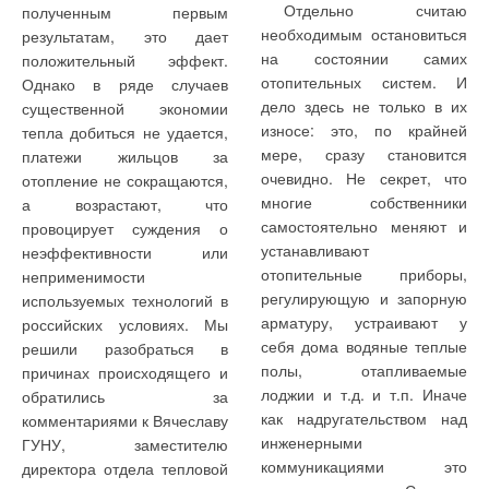
разрозненных устройств
Отдельно считаю
полученным первым
автоматическое
автоматики. Оборудование
Автоматизация и диспетчеризация котельных
необходимым остановиться
включение ведомого
результатам, это дает
и соответственно котельную
котла или всех котлов;
на состоянии самих
положительный эффект.
Вентиляция подземного комплекса
автоматику выпускают
отопительных систем. И
Однако в ряде случаев
Водоподготовка в системах кондиционирования
отслеживание
достаточно много
дело здесь не только в их
существенной экономии
контроллерами
различных производителей,
Водоподготовка для котельных
износе: это, по крайней
тепла добиться не удается,
состояния горелочных
и зачастую в одной
мере, сразу становится
платежи жильцов за
Геотермальные тепловые насосы
устройств, что позволяет
котельной установке могут
очевидно. Не секрет, что
отопление не сокращаются,
повысить надежность
Гибкие теплоизолированные трубы
использоваться блоки
системы в целом — при
многие собственники
а возрастают, что
автоматики более чем от
Дистанционное управление зданием
выходе из строя
самостоятельно меняют и
провоцирует суждения о
пяти различных
ведущего котла
устанавливают
Дождевые системы водоотведения
неэффективности или
включается резервный
производителей, что не
отопительные приборы,
неприменимости
Затраты на оборудование инженерных систем
котел;
позволяет создать в полной
регулирующую и запорную
используемых технологий в
мере согласованную, а
Настенные газовые котлы BIASI
арматуру, устраивают у
российских условиях. Мы
Котельная
значит, энергоэффективную
себя дома водяные теплые
Обоснование выбора системы отопления
решили разобраться в
установка, даже
систему.
полы, отапливаемые
причинах происходящего и
Опыт модернизации тепловых сетей
незначительной
лоджии и т.д. и т.п. Иначе
обратились за
мощности, — это
Функции котловой
Очистка нефтесодержащих сточных вод
как надругательством над
комментариями к Вячеславу
сложный
автоматики
Полипропиленовые трубы. Стекловолокно VS алюминий
инженерными
ГУНУ, заместителю
технологический
коммуникациями это
директора отдела тепловой
Проблемы обслуживания котлов
агрегат,
Функции котловой