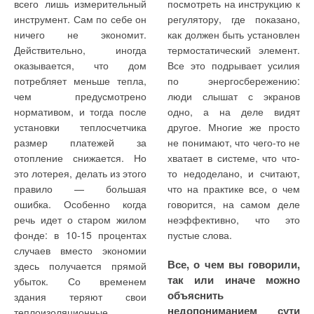
всего лишь измерительный
посмотреть на инструкцию к
аварийное отключение
поддержание требуемой
KSB в странах СНГ
1871 г. Ежегодный оборот
инструмент. Сам по себе он
регулятору, где показано,
всех работающих
температуры воды (для
находится на уровне € 1,9
ничего не экономит.
как должен быть установлен
электродвигателей при
систем горячего
Представительство KSB в
млрд. По всему миру в
превышении порога
водоснабжения), обычно
Действительно, иногда
термостатический элемент.
Москве существует с 1982 г.
компании трудятся порядка
допустимой
задаваемое в диапазоне
оказывается, что дом
Все это подрывает усилия
А в 2005 г. основано ООО
концентрации летучих
14 тыс. человек.
55-60 °C, регулирование
потребляет меньше тепла,
по энергосбережению:
соединений метана
«КСБ» — дочернее
происходит по ПИД-
Собственные производства
чем предусмотрено
люди слышат с экранов
(CH4);
закону.
предприятие концерна. В
находятся в Германии,
нормативом, и тогда после
одно, а на деле видят
компетенцию новой
США, Франции, Испании —
установки теплосчетчика
другое. Многие же просто
связка работы
компании входит работа с
всего 30 производственных
оборудования котельной
размер платежей за
не понимают, что чего-то не
партнерами из России,
площадок в 19 странах.
и различных приборов
отопление снижается. Но
хватает в системе, что что-
Украины, Республики
Разветвленная сеть
это лотерея, делать из этого
то недоделано, и считают,
Беларусь, Казахстана,
сервисных центров (1500
правило — большая
что на практике все, о чем
Грузии, Армении, Киргизии
специалистов) позволяет
ошибка. Особенно когда
говорится, на самом деле
и Таджикистана.
осуществлять монтаж,
речь идет о старом жилом
неэффективно, что это
пусконаладку, техническое
фонде: в 10-15 процентах
пустые слова.
В котельной ОАО
Следует отметить, что
В странах СНГ концерн
обслуживание и ремонт
случаев вместо экономии
«МАКФА»
котельная установка
больше известен как
оборудования на всех
Все, о чем вы говорили,
здесь получается прямой
установлены три
относится не ниже чем к II-й
производитель сложного,
континентах.
так или иначе можно
убыток. Со временем
водогрейных котла
категории
порой уникального
объяснить
здания теряют свои
типа Vapor TTKV-50-
электропотребления,
оборудования для
Насосы, арматура и
недопониманием сути
теплоизоляционные
50 с экономайзером
поэтому необходимо