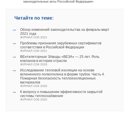
законодательные акты Российской Федерации».
входе котлов;
контролирует автоматика,
установленная в ЩУ
поддержание заданного
горелки ОК-100, марки
Читайте по теме:
уровня в баках СО и
Oilon.
технологической сети;
→
Обзор изменений законодательства за февраль-март
2021 года
Программируемый
сигнализация
ЖУРНАЛ СОК 2021
комплекс «Контар» (МС8 —
превышения и снижения
→
Проблемы признания зарубежных сертификатов
уровня в баках СО и
соответствия в Российской Федерации
2 шт. и MR8 — 4 шт.)
ЖУРНАЛ СОК 2021
технологической сети;
выполняет автоматическое
→
ВЕнтиляторные ЗАводы «ВЕЗА» — 25 лет. Роль
управление всеми
клапанов в истории отрасли
сигнализация
ЖУРНАЛ СОК 2020
технологическими
→
температур в баках СО и
Исследование тепловой изоляции на основе
процессами в котельной:
вспененного полиэтилена в форме трубок. Часть 4.
технологической сети;
Пожарная безопасность теплоизоляционных
материалов
смена ведущего и
управление вытяжным
ЖУРНАЛ СОК 2020
ведомых котлов в
→
канальным
К вопросу о повышении эффективности закрытой
зависимости от
системы теплоснабжения
вентилятором котельной;
ЖУРНАЛ СОК 2020
наработки (количество
часов) и готовности
управление агрегатами
каждого к пуску;
воздушного отопления
котельной;
управление группами