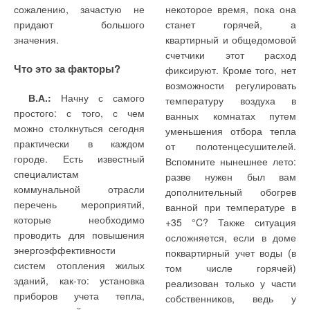
сожалению, зачастую не
некоторое время, пока она
режим управления.
погружные насосы сухой
взрывозащищенном
придают большого
станет горячей, а
установки — с двигателями
исполнении на объектах,
значения.
квартирный и общедомовой
Он состоит в
по 600 кВт и напряжением
где к оборудованию
счетчики этот расход
следующем: при
питания 10 000 В. На
предъявляются подобные
Что это за факторы?
фиксируют. Кроме того, нет
выбранном режиме
сегодняшний день на
требования.
возможности регулировать
«резервное топливо» при
балансе МГУП
В.А.:
Начну с самого
температуру воздуха в
достижении заданного
За любой
«Мосводоканал» имеется
простого: с того, с чем
ванных комнатах путем
значения температуры в
дополнительной
более 350 насосных
можно столкнуться сегодня
уменьшения отбора тепла
водогрейном котле или
информацией и
агрегатов KSB для
практически в каждом
от полотенцесушителей.
давления в паровом котле
консультацией обращайтесь
перекачки сточных вод.
городе. Есть известный
Вспомните нынешнее лето:
горелка переходит в режим
в ООО «КСБ».
Аэропорт
специалистам
разве нужен был вам
«малое пламя» и
«Шереметьево-2», здание
коммунальной отрасли
дополнительный обогрев
возвращается при снижении
правительства города
перечень мероприятий,
ванной при температуре в
значения параметра в
Москвы, офисный комплекс
которые необходимо
+35 °C? Также ситуация
обратную сторону.
класса «А» — «Белая
проводить для повышения
осложняется, если в доме
площадь», МФЦ
энергоэффективности
Точное регулирование
поквартирный учет воды (в
«Метрополис», ледовый
систем отопления жилых
том числе горячей)
дворец в Крылатском — на
зданий, как-то: установка
Режим ПИД-регулятора
реализован только у части
этих и многих других
приборов учета тепла,
может обеспечивать точное
собственников, ведь у
зданиях и сооружениях