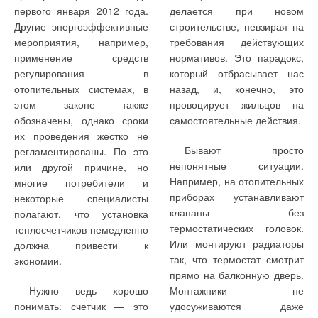
позволяет не только
паровых котлов) —
удерживает все
канализации, ирригации и
первого января 2012 года.
делается при новом
добиться оптимальных
удаление кислорода и
необходимые и решающие
мелиорации, а также для
Другие энергоэффективные
строительстве, невзирая на
показателей
других коррозийно-
для качества продукции
технологических процессов
технологических
мероприятия, например,
требования действующих
активных содержаний,
нити производства в своих
во многих отраслях
процессов (обеспечить
растворенных в
применение средств
нормативов. Это парадокс,
руках. Разработка новых
необходимый расход и
исходной воде;
промышленности (в т.ч.
регулирования в
который отбрасывает нас
постоянное заданное
высокотемпературных
пищевой — сахарной,
отопительных системах, в
назад, и, конечно, это
давление), но и снизить
контроль давления на
материалов и их испытания
пивоваренной и др.),
этом законе также
провоцирует жильцов на
энергопотребление и
обратном трубопроводе
в сотрудничестве с
нефтеперерабатывающей,
обозначены, однако сроки
самостоятельные действия.
увеличить ресурс работы
нагреваемого контура и
университетами и научно-
химической,
их проведения жестко не
двигателей насосов;
подпитка контура
исследовательскими
металлургической,
Бывают просто
теплоносителя
регламентированы. По это
институтами создают
управление приточной и
автомобилестроении,
добавлением
непонятные ситуации.
или другой причине, но
фундамент постоянного
вытяжной вентиляцией, а
подготовленной воды;
металлообработке и т.д.),
Например, на отопительных
многие потребители и
также агрегатами
развития производства и
горно-шахтно-
приборах устанавливают
некоторые специалисты
воздушного отопления
четкое соблюдение
инноваций.
обогатительной
клапаны без
полагают, что установка
(АВО) котельной по
графика температур
промышленности, а также
термостатических головок.
теплосчетчиков немедленно
заданному алгоритму
подаваемой воды в
Или монтируют радиаторы
(загазованность
должна привести к
зависимости от уличной
помещения,
так, что термостат смотрит
температуры (график
экономии.
поддержание нужной
задается местными
прямо на балконную дверь.
температуры в
Мировой лидер
техники при перекачивании
коммунальными
Нужно ведь хорошо
Монтажники не
котельной);
службами);
различных сред.
понимать: счетчик — это
удосуживаются даже
Компания основана в