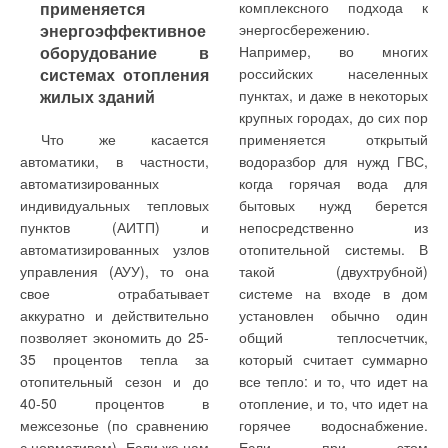
применяется
комплексного подхода к
технологии процесса.
внешних линиях подачи
Рекордные показатели
агрессивные,
энергоэффективное
энергосбережению.
питания).
связаны с тем, что эти
взрывоопасные жидкости,
оборудование в
Например, во многих
стандартные
вызывающие коррозию
системах отопления
российских населенных
Основное и резервное
промышленные насосы
среды, вязкие жидкости и
жилых зданий
пунктах, и даже в некоторых
топливо
наиболее востребованы по
среды с твердыми
крупных городах, до сих пор
всей Европе. По их образцу
включениями, высокое
Диспетчеризация
Что же касается
применяется открытый
В некоторых случаях
разрабатываются
давление или
котельных
автоматики, в частности,
водоразбор для нужд ГВС,
условиями топливного
аналогичные продукты
экстремальные
автоматизированных
когда горячая вода для
режима, помимо основного
многих других
температуры.
Котельные установки
индивидуальных тепловых
бытовых нужд берется
горючего — природного
производителей. С 1981 г.,
относятся к объектам
пунктов (АИТП) и
непосредственно из
газа, необходимо
Специальное
когда началось
повышенной
автоматизированных узлов
отопительной системы. В
предусмотреть
материальное исполнение,
производство четвертого
ответственности и обязаны
управления (АУУ), то она
такой (двухтрубной)
использование резервного
научно разработанное
поколения насосов Eta,
бесперебойно
свое отрабатывает
системе на входе в дом
(мазут, дизель, газовый
конструктивное исполнение
компания KSB уже
функционировать и
аккуратно и действительно
установлен обычно один
конденсат широкой
гарантирует высочайший
изготовила их свыше 1,2
поддерживать заданные
позволяет экономить до 25-
общий теплосчетчик,
фракции и т.д.). Тогда
уровень надежности
млн штук.
температурные условия.
35 процентов тепла за
который считает суммарно
устанавливаются так
промышленной процессной
Поэтому создание
отопительный сезон и до
все тепло: и то, что идет на
называемые
диспетчерских систем
40-50 процентов в
отопление, и то, что идет на
комбинированные горелки,
управления для котельных
межсезонье (по сравнению
горячее водоснабжение.
допускающие
важно и часто является
с нормативом). Если же нам
Если при этом