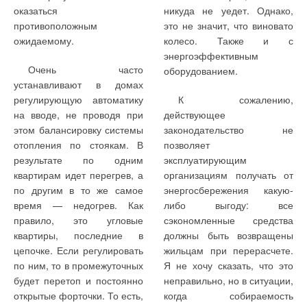
→
оказаться
никуда не уедет. Однако,
(предварительное удаление
Международный концерн KSB - 150 лет опыта,
изобретений и инноваций
противоположным
это не значит, что виновато
кислорода из воды,
ЖУРНАЛ СОК 2021
ожидаемому.
колесо. Также и с
подаваемой в котел).
→
Арматура KSB для систем ОВК зданий и сооружений
ЖУРНАЛ СОК ДЕКАБРЬ 2020
энергоэффективным
→
15 лет ООО «КСБ»
Очень часто
оборудованием.
ЖУРНАЛ СОК ИЮЛЬ 2020
устанавливают в домах
→
Новейшее поколение незасоряемых канализационных
регулирующую автоматику
К сожалению,
насосов
ЖУРНАЛ СОК МАЙ 2020
(управление группой из
Котельная завода
на вводе, не проводя при
действующее
→
KSB в России: итоги, планы, перспективы
трех насосов), подпитки
«МАКФА»
этом балансировку системы
законодательство не
ЖУРНАЛ СОК ФЕВРАЛЬ 2020
СО, подпитки
отопления по стоякам. В
позволяет
технологической сети,
Газовая котельная
результате по одним
эксплуатирующим
общей подпитки (смену
агропромышленного
квартирам идет перегрев, а
организациям получать от
насосов основной/
объединения «МАКФА»
по другим в то же самое
энергосбережения какую-
резервный и резервного
расположена в поселке
при выходе из строя
время — недогрев. Как
либо выгоду: все
основного);
Рощино Челябинской
Уведомления отключены
правило, это угловые
сэкономленные средства
области и обеспечивает
квартиры, последние в
должны быть возвращены
Комментарии
управление насосами
горячей водой
цепочке. Если регулировать
жильцам при перерасчете.
экономайзеров котлов
технологическую сеть и
по ним, то в промежуточных
Я не хочу сказать, что это
(включение и
В этой теме еще нет комментариев
систему отопления здания.
будет перетоп и постоянно
неправильно, но в ситуации,
выключение
В котельной ОАО «МАКФА»
осуществляется
открытые форточки. То есть,
когда собираемость