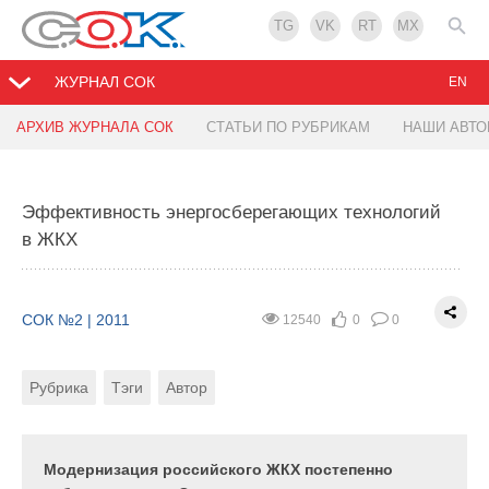
TG
VK
RT
MX
ЖУРНАЛ СОК
EN
АРХИВ ЖУРНАЛА СОК
СТАТЬИ ПО РУБРИКАМ
НАШИ АВТ
Автоматизация и диспетчеризация котельных
Эффективность энергосберегающих технологий
СОК №1 | 2011
19025
1
1
в ЖКХ
Рубрика
Тэги
Автор
СОК №2 | 2011
12540
0
0
В настоящее время широкое применение получили
различные программно-технические комплексы
Рубрика
Тэги
Автор
для автоматизации тех или иных технологических
процессов, в том числе и котельных установок
любой мощности на базе программируемых
Модернизация российского ЖКХ постепенно
логических контроллеров и средств визуализации