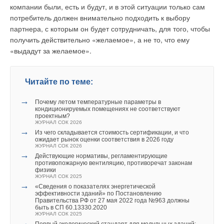
ЖУРНАЛ СОК ИЮНЬ 2026
→
компании были, есть и будут, и в этой ситуации только сам
Оценка тепловой эффективности подраковинного
→
Система Качества РЕХАУ: как цифровые технологии
→
рекуператора сточных вод
Вспомогательное оборудование ИТП, позволяющее
потребитель должен внимательно подходить к выбору
помогают защитить рынок от подделок
ЖУРНАЛ СОК АПРЕЛЬ 2026
обеспечить качественные показатели теплоснабжения
ЖУРНАЛ СОК ИЮНЬ 2026
партнера, с которым он будет сотрудничать, для того, чтобы
ЖУРНАЛ СОК МАРТ 2020
→
Обзор мобильных приложений для iOS
получить действительно «желаемое», а не то, что ему
ЖУРНАЛ СОК ЯНВАРЬ 2013
«выдадут за желаемое».
→
Стальное решение от «Сантехкомплект»! Стальные
панельные радиаторы Panelli
ЖУРНАЛ СОК ФЕВРАЛЬ 2009
→
Радиаторы отопления: краткий обзор рынка
Читайте по теме:
Уведомления отключены
ЖУРНАЛ СОК ИЮЛЬ 2007
Уведомления отключены
→
Установки поддержания давления REFLEX
→
Комментарии
ЖУРНАЛ СОК АПРЕЛЬ 2006
Почему летом температурные параметры в
Комментарии
кондиционируемых помещениях не соответствуют
проектным?
ЖУРНАЛ СОК 2026
В этой теме еще нет комментариев
→
В этой теме еще нет комментариев
Из чего складывается стоимость сертификации, и что
ожидает рынок оценки соответствия в 2026 году
ЖУРНАЛ СОК 2026
→
Действующие нормативы, регламентирующие
Добавить комментарий
противопожарную вентиляцию, противоречат законам
Добавить комментарий
Уведомления отключены
физики
ЖУРНАЛ СОК 2025
Ваше имя *
Комментарии
Ваше имя *
→
«Сведения о показателях энергетической
эффективности зданий» по Постановлению
Правительства РФ от 27 мая 2022 года №963 должны
В этой теме еще нет комментариев
быть в СП 60.13330.2020
Ваш E-mail *
ЖУРНАЛ СОК 2025
Ваш E-mail *
→