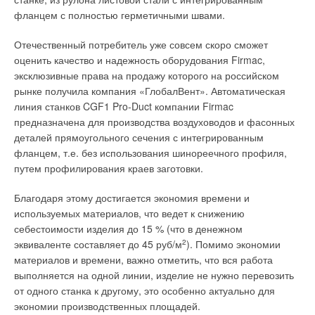
компании Celikpan в России является компания ООО
о постоянстве среднеквадратического отклонения σ
всего
Табл. 2. Удельные потери
фланцем с полностью герметичными швами.
q
«Сантехкомплект», в рамках которой создан проект,
расхода, то есть равенстве его некоторому постоянному
тепла через
занимающийся технической поддержкой и продвижением
значению σ
= σ
, а наблюдаемые отклонения вызваны
ограждающие
Отечественный потребитель уже совсем скоро сможет
q
q0
бренда Panelli на российском рынке.
чисто случайными причинами.
конструкции
оценить качество и надежность оборудования Firmac,
эксклюзивные права на продажу которого на российском
Сотрудники проекта прошли специальное обучение и
Другая, конкурирующая гипотеза может утверждать, что эти
рынке получила компания «ГлобалВент». Автоматическая
являются квалифицированными специалистами в области
отклоненияне случайны, а закономерны. Применяя те или
линия станков CGF1 Pro-Duct компании Firmac
отопления. Радиаторы Panelli изготовлены из
иные критерии проверок гипотез на отдельных выборках, мы
Табл. 3. Средний
предназначена для производства воздуховодов и фасонных
высококачественной низкоуглеродистой стали с
не можем подтвердить выдвинутую гипотезу, но можем
удельный тепловой
деталей прямоугольного сечения с интегрированным
улучшенными свойствами. Конструктивные особенности
опровергнуть конкурирующую. В этом суть проверок гипотез.
поток от теплого пола
фланцем, т.е. без использования шинореечного профиля,
новых изделий обеспечивают универсальность подключения
Проверим наши гипотезы, приведенные выше. Начнем с
путем профилирования краев заготовки.
и терморегуляции.Большим удобством для покупателя
последней, поскольку вид закона распределения, в
станет широкий типоразмерный ряд радиаторов.
частности нормальный, лежит в основе проверки остальных
Благодаря этому достигается экономия времени и
гипотез, позволяет упростить применение тех или иных
используемых материалов, что ведет к снижению
Табл. 4. Удельные
Кроме того, радиаторы Panelli отличаются высокой
критериев.
себестоимости изделия до 15 % (что в денежном
затраты тепла на
прочностью: рабочее давление радиатора — 10 бар; на
эквиваленте составляет до 45 руб/м
2
). Помимо экономии
нагрев
заводских испытаниях давление на разрыв составило 40 бар;
Внешний вид гистограммы центрированной составляющей
материалов и времени, важно отметить, что вся работа
инфильтрующегося
на испытаниях в НИИ сантехники при предельном
позволяет сделать вывод о принадлежности статистической
выполняется на одной линии, изделие не нужно перевозить
воздуха
испытательном давлении 15 бар покрытие радиатора не
плотности к нормальному закону, поэтому нулевой гипотезой
от одного станка к другому, это особенно актуально для
деформировалось и внешних разрушений не наблюдалось.
будет гипотеза о том, что рассматриваемый случайный
экономии производственных площадей.