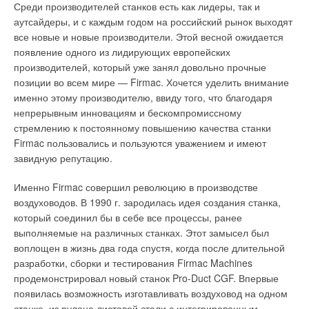
компанией с оборотом более $ 160 млн в год. Полностью
60-х гг. прошлого столетия одному из авторов довелось
Среди производителей станков есть как лидеры, так и
автоматизированное производство стальных панельных
работать на радиоастрономической станции ФИАН в
аутсайдеры, и с каждым годом на российский рынок выходят
радиаторов было начато в 1997 г. Производительность
Пущино, где радиотелескопы принимали радиосигналы от
все новые и новые производители. Этой весной ожидается
завода — 1,6 млн п.м. в год.
далеких нейтронных звезд — пульсаров. Эти сигналы
появление одного из лидирующих европейских
Рис. 3. Схемы
преодолевают огромный путь в сотни и тысячи (наибольший
производителей, который уже занял довольно прочные
расположения помещения
Для улучшения качества выпускаемой продукции и
18 000) световых лет.
позиции во всем мире — Firmac. Хочется уделить внимание
в здании
производительности в 2005 г. компания Celikpan провела
именно этому производителю, ввиду того, что благодаря
модернизацию производства, заменив производственные,
Радиосигналы представляют собой случайный процесс с
непрерывным инновациям и бескомпромиссному
покрасочные, упаковочные линии (установлена новейшая
ярко выраженными периодическими импульсами. Очевидно,
стремлению к постоянному повышению качества станки
линия известной швейцарской компании Schlater, модель
такой случайный процесс представить в целом практически
Firmac пользовались и пользуются уважением и имеют
2006 г.). В настоящее время запускается новый завод, где
невозможно, однако по отдельным выборкам ученым
завидную репутацию.
располагаются три производственные линии. Компания
удавалось изучить много важного и полезного не только для
Табл. 1. Требуемые
Celikpan располагает собственным штатом
астрономии, но и для науки вообще. Например, была
коэффициенты
Именно Firmac совершил революцию в производстве
квалифицированных инженеров, которые последовательно
подтверждена теория относительности Эйнштейна.
теплопередачи
воздуховодов. В 1990 г. зародилась идея создания станка,
ведут работу в области исследований новых материалов и
ограждающих
который соединил бы в себе все процессы, ранее
процессов.
И здесь свою роль сыграла проверка статистических гипотез,
конструкций при
выполняемые на различных станках. Этот замысел был
позволившая по выборке проверить и обосновать то или
температуре воздуха в
воплощен в жизнь два года спустя, когда после длительной
Компания уделяет большое внимание обучению и
иное свойство генеральной совокупности — случайного
помещении +20°С
разработки, сборки и тестирования Firmac Machines
повышению квалификации рабочего персонала, регулярно
многовекового процесса радиоизлучения звезды. Проверка
продемонстрировал новый станок Pro-Duct CGF. Впервые
проводит семинары. Celikpan имеет разветвленную
гипотез заключается в том, что выдвигается одна, так
появилась возможность изготавливать воздуховод на одном
дилерскую сеть в 15 странах. Генеральным представителем
называемая нулевая гипотеза, например для нашего случая,
станке, из рулона листовой стали с интегрированным