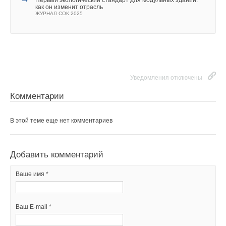
Первый экологический стандарт для модульных зданий:
как он изменит отрасль
ЖУРНАЛ СОК 2025
Добавить комментарий
Текст комментария
Текст комментария
Ваше имя *
Ваш E-mail *
Уведомления отключены
Комментарии
Текст комментария
В этой теме еще нет комментариев
Добавить комментарий
Ваше имя *
Ваш E-mail *