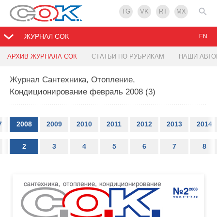
TG
VK
RT
MX
ЖУРНАЛ СОК
EN
АРХИВ ЖУРНАЛА СОК
СТАТЬИ ПО РУБРИКАМ
НАШИ АВТ
Журнал Сантехника, Отопление,
Кондиционирование февраль 2008 (3)
7
2008
2009
2010
2011
2012
2013
2014
2
3
4
5
6
7
8