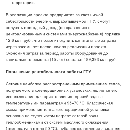
территории.
частотно-регулируемых электродвигателей в вентиляторах и
циркуляционных насосах. Электроника котла отслеживает
В реализации проекта предприятия за счет низкой
потребность дома в тепле и регулирует работу прибора, при
себестоимости энергии, вырабатываемой ГПУ, смогут
оттепелях понижая тепловыделение и, соответственно,
получать ежегодный доход (по сравнению с
обороты вентилятора и насоса.
централизованными системами энергоснабжения) порядка
12,6 млн руб., что позволит окупить капитальные затраты
То есть на полную мощность котел работает (и,
через восемь лет после начала реализации проекта.
соответственно, шумит) не больше 10 % отопительного
Экономия затрат за период работы оборудования до
сезона — в самые сильные морозы. Для потребителя это
капитального ремонта (15 лет) составит 189,393 млн руб.
означает не только экономию топлива, но и звуковой
комфорт. Так, двухконтурные настенные котлы серийClas
Повышение рентабельности работы ГПУ
или Genus (мощность до 35 кВт) производства
Ariston
имеют
уровень шума всего около 40 дБ, то есть они работают даже
Сегодня наиболее распространенным применением тепла,
тише закипающего электрочайника.
получаемого в когенерационных установках, является его
использование для приготовления горячей воды с
В недалеком прошлом при увеличении мощности
температурными параметрами 95–70 °С. Классическая
отопительного оборудования неизбежно рос и уровень
схема применения тепла когенерационной установки
шума. Но современные технологии фактически отменяют эту
основана на ступенчатом нагреве сетевой воды
зависимость. Например, для настенных конденсационных
теплообменниками от систем масляного охлаждения
котлов Rendamax серии R30 мощностью до 120 кВт, которые
(температура около 50 °С), рубашек охлаждения двигателя