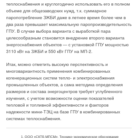
теплоснабжения и круглогодично использовать его в полном
Добавить комментарий
объеме для общезаводских нужд, т.к. суммарное
паропотребление ЗЖБИ даже в летнее время более чем в
Ваше имя *
два раза превышает максимальную паропроизводительность
ГПУ. В случае выбора варианта с выработкой пара
целесообразным становится внедрение второго варианта
Ваш E-mail *
энергоснабжения объектов — с установкой ГПУ мощностью
3110 кВт на ЗЖБИ и 550 кВт ГПУ на МП-2.
Текст комментария
Итак, можно отметить высокую перспективность и
многовариантность применения комбинированных
когенерационных систем тепло- и электроснабжения
промышленных объектов, а сама методика определения
размеров и состава энергоцентров требует углубленного
изучения, с учетом возможности оценки показателей
тепловой и топливной эффективности и факторов
надежности мини-ТЭЦ на базе ГПУ в комбинированных
системах теплоснабжения.
ООО «СКТБ МПСМ». Технико-экономическое обоснование