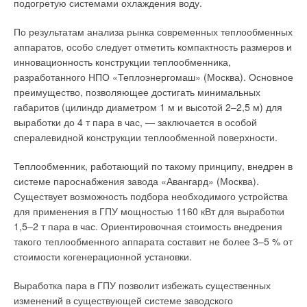
подогретую системами охлаждения воду.
→
Комфорт и экономия с конденсационными технологиями
По результатам анализа рынка современных теплообменных
ЖУРНАЛ СОК ОКТЯБРЬ 2016
→
Elco — новый бренд конденсационных котлов на
аппаратов, особо следует отметить компактность размеров и
российском рынке
инновационность конструкции теплообменника,
ЖУРНАЛ СОК СЕНТЯБРЬ 2016
→
разработанного НПО «Теплоэнергомаш» (Москва). Основное
Солнечное теплоснабжение в мире и в России
ЖУРНАЛ СОК АВГУСТ 2013
преимущество, позволяющее достигать минимальных
→
Настенные двухконтурные газовые котлы. Обзор рынка
габаритов (цилиндр диаметром 1 м и высотой 2–2,5 м) для
ЖУРНАЛ СОК АВГУСТ 2013
→
выработки до 4 т пара в час, — заключается в особой
Однофазные проточные водонагреватели. Обзор рынка
ЖУРНАЛ СОК ИЮНЬ 2013
спералевидной конструкции теплообменной поверхности.
Теплообменник, работающий по такому принципу, внедрен в
системе пароснабжения завода «Авангард» (Москва).
Существует возможность подбора необходимого устройства
для применения в ГПУ мощностью 1160 кВт для выработки
Уведомления отключены
1,5–2 т пара в час. Ориентировочная стоимость внедрения
такого теплообменного аппарата составит не более 3–5 % от
Комментарии
стоимости когенерационной установки.
В этой теме еще нет комментариев
Выработка пара в ГПУ позволит избежать существенных
изменений в существующей системе заводского