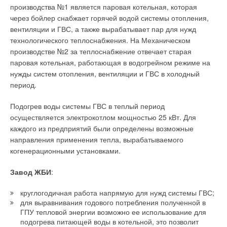
производства №1 является паровая котельная, которая
поверхности, зафиксировав ножки контргайками.
через бойлер снабжает горячей водой системы отопления,
Рекомендуют также не устанавливать машину на кафель, а
Уведомления отключены
вентиляции и ГВС, а также вырабатывает пар для нужд
использовать резиновый коврик или аналогичный упругий
технологического теплоснабжения. На Механическом
материал. Кстати, современные «интеллектуальные»
Комментарии
производстве №2 за теплоснабжение отвечает старая
стиральные машины могут восстанавливать баланс, если он
паровая котельная, работающая в водогрейном режиме на
был нарушен при загрузке белья.
В этой теме еще нет комментариев
нужды систем отопления, вентиляции и ГВС в холодный
период.
Таким образом, проблема вибрации решается
одновременно с контролем равномерности распределения
Добавить комментарий
Подогрев воды системы ГВС в теплый период
белья в барабане при отжиме. Например, модели фирмы
осуществляется электрокотлом мощностью 25 кВт. Для
Bosch в случае дисбаланса перераспределяют белье и
Ваше имя *
каждого из предприятий были определены возможные
только после этого начинают отжим. Помимо продления
направления применения тепла, вырабатываемого
жизненного цикла стиральной машины, устранение
когенерационными установками.
дисбаланса позволяет избегать дополнительной вибрации и
Ваш E-mail *
шума. Упомянутые технические решения и продуманные
Завод ЖБИ
:
алгоритмы работы помогают добиться поистине бесшумной
стирки.
круглогодичная работа напрямую для нужд системы ГВС;
Текст комментария
для выравнивания годового потребления полученной в
На сегодняшний день одни из лучших показателей уровня
ГПУ тепловой энергии возможно ее использование для
шума при стирке принадлежит стиральной машине AEG
подогрева питающей воды в котельной, это позволит