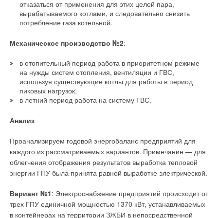
модели Oko-lavamat — это 43 дБ. Схожие значения имеют
отказаться от применения для этих целей пара,
последние модели приборов производства Siemens и Asko.
вырабатываемого котлами, и следовательно снизить
потребление газа котельной.
Такие машинки могут с успехом работать как в ванной, так и
на кухне или в прихожей — в жилых комнатах их совершенно
Механическое производство №2
:
не будет слышно.
в отопительный период работа в приоритетном режиме
Микроклимат без шума
на нужды систем отопления, вентиляции и ГВС,
используя существующие котлы для работы в период
Далеко не каждая квартира или дом в России оснащены
пиковых нагрузок;
кондиционером, но смеем заверить, что в южных регионах
в летний период работа на систему ГВС.
нашей страны этот прибор для поддержания оптимальной
температуры воздуха является не роскошью, а
Анализ
необходимостью. Однако, как всякий электромеханический
бытовой прибор, в процессе работы он сильно шумит.
Проанализируем годовой энергобаланс предприятий для
Системы кондиционирования воздуха максимально
каждого из рассматриваемых вариантов. Примечание — для
приближены к человеку, находятся рядом с ним во время его
облегчения отображения результатов выработка тепловой
работы и отдыха, поэтому известное всем гудение
энергии ГПУ была принята равной выработке электрической.
компрессора кондиционера становится настоящей
проблемой.
Вариант №1
: Электроснабжение предприятий происходит от
трех ГПУ единичной мощностью 1370 кВт, устанавливаемых
Все современные модели кондиционеров, предназначенные
в контейнерах на территории ЗЖБИ в непосредственной