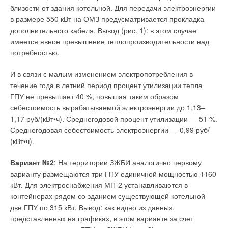
для использования в жилых помещениях, выполняются с
близости от здания котельной. Для передачи электроэнергии
учетом санитарных требований к минимально возможному
в размере 550 кВт на ОМЗ предусматривается прокладка
уровню шума. Причем то, насколько тихо работает агрегат,
дополнительного кабеля. Вывод (рис. 1): в этом случае
зависит от его конструкции. Оконные и мобильные
имеется явное превышение теплопроизводительности над
кондиционеры, выполненные в виде моноблочной
потребностью.
конструкции, всегда имеют довольно высокий уровень шума,
поскольку компрессор находится в непосредственной
И в связи с малым изменением электропотребления в
близости к человеку.
течение года в летний период процент утилизации тепла
ГПУ не превышает 40 %, повышая таким образом
Поэтому более предпочтительны так называемые сплит-
себестоимость вырабатываемой электроэнергии до 1,13–
системы, у которых наиболее шумная часть прибора
1,17 руб/(кВт•ч). Среднегодовой процент утилизации — 51 %.
располагается во внешнем блоке на улице. Конечно, и
Среднегодовая себестоимость электроэнергии — 0,99 руб/
внутренний блок, находящийся непосредственно в комнате,
(кВт•ч).
немного шумит из-за проходящих через него потоков
воздуха. Но для подавляющего большинство современных
Вариант №2
: На территории ЗЖБИ аналогично первому
бытовых сплит-систем уровень шума находится в пределах
варианту размещаются три ГПУ единичной мощностью 1160
32–36 дБ в зависимости от мощности. Этого вполне
кВт. Для электроснабжения МП-2 устанавливаются в
достаточно для комфортной работы или отдыха.
контейнерах рядом со зданием существующей котельной
две ГПУ по 315 кВт. Вывод: как видно из данных,
Впрочем, в спальной комнате указанные характеристики
представленных на графиках, в этом варианте за счет