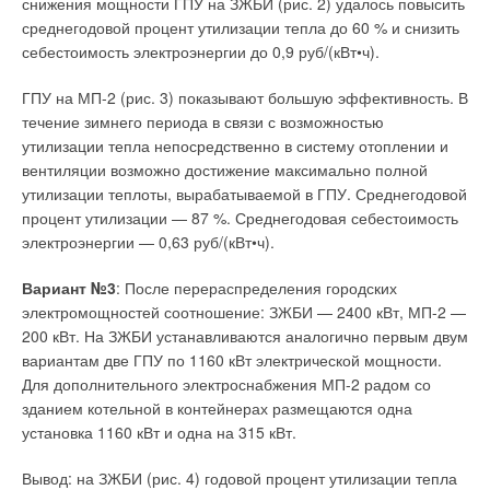
могут быть недостаточными. Здесь требуется еще более
снижения мощности ГПУ на ЗЖБИ (рис. 2) удалось повысить
тихий режим работы, поскольку ночью звук работающего
среднегодовой процент утилизации тепла до 60 % и снизить
кондиционера становится более заметным. Поэтому во
себестоимость электроэнергии до 0,9 руб/(кВт•ч).
многих моделях есть так называемый ночной режим, при
котором уровень шума снижается до 27–28 дБ (это
ГПУ на МП-2 (рис. 3) показывают большую эффективность. В
рекомендуемый порог для спальной комнаты). Для
течение зимнего периода в связи с возможностью
потребителей с особо чутким сном существуют разработки,
утилизации тепла непосредственно в систему отоплении и
которые обеспечивают еще более тихий режим работы в
вентиляции возможно достижение максимально полной
ночное время.
утилизации теплоты, вырабатываемой в ГПУ. Среднегодовой
процент утилизации — 87 %. Среднегодовая себестоимость
Так, компании Daikin и Mitsubishi имеют в своем модельном
электроэнергии — 0,63 руб/(кВт•ч).
ряду кондиционеры с минимальным уровнем шума 22 дБ,
что сопоставимо с шелестом травы. Но стоит учитывать, что
Вариант №3
: После перераспределения городских
в «бесшумном» режиме производительность прибора сильно
электромощностей соотношение: ЗЖБИ — 2400 кВт, МП-2 —
снижается. Да и стоят такие «тихони» довольно дорого.
200 кВт. На ЗЖБИ устанавливаются аналогично первым двум
вариантам две ГПУ по 1160 кВт электрической мощности.
Тихое тепло
Для дополнительного электроснабжения МП-2 радом со
зданием котельной в контейнерах размещаются одна
Для частных домов и квартир с автономным отоплением
установка 1160 кВт и одна на 315 кВт.
актуален и еще один возможный источник шума — это
отопительный котел. Так, в газовых котлах с закрытой
Вывод: на ЗЖБИ (рис. 4) годовой процент утилизации тепла