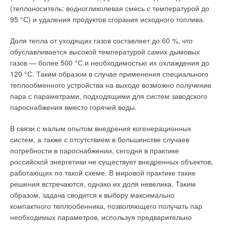
способны обогреть даже очень большой коттедж вместе с
(теплоноситель: водногликолевая смесь с температурой до
зимним садом и бассейном в придачу, уровень шума
95 °С) и удаления продуктов сгорания исходного топлива.
составляет всего 48 дБ.
Доля тепла от уходящих газов составляет до 60 %, что
Это служит доказательством того, что современное тепло
обуславливается высокой температурой самих дымовых
умеет быть не только безопасным и дешевым, но еще и
газов — более 500 °С и необходимостью их охлаждения до
тихим. Бесшумной бытовой техники сейчас выпускается
120 °С. Таким образом в случае применения специального
великое множество — помимо упомянутых приборов, это и
теплообменного устройства на выходе возможно получение
кухонные вытяжки, посудомоечные машины, комбайны,
пара с параметрами, подходящими для систем заводского
кофемолки, холодильники и фены… Словом, ведущие
пароснабжения вместо горячей воды.
производители предоставляют нам все возможности
обеспечить уют, комфорт и тишину в доме.
В связи с малым опытом внедрения когенерационных
систем, а также с отсутствием в большинстве случаев
Однако не стоит целиком полагаться на бесшумную технику.
потребности в пароснабжении, сегодня в практике
Грамотная шумоизоляция окон, дверей, а в отдельных
российской энергетики не существует внедренных объектов,
случаях и стен с потолками позволит защитить обитателей
работающих по такой схеме. В мировой практике такие
дома или квартиры от неблагоприятного воздействия
решения встречаются, однако их доля невелика. Таким
громких звуков с улицы или беспокойных соседей.
образом, задача сводится к выбору максимально
компактного теплообенника, позволяющего получать пар
необходимых параметров, используя предварительно
Читайте по теме: