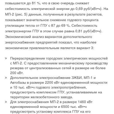
камерой сгорания работающие вентиляторы,
повышается до 81 %, что в свою очередь снижает
обеспечивающие подачу топлива в камеру сгорания и тягу в
себестоимость электрической энергии до 0,69 руб/(кВт•ч). На
дымоходе, могут создавать немало шума. В современные
МП-2 (рис. 5) данные, полученные в результате расчетов,
бытовые котлы часто интегрирован циркуляционный насос,
показывают значительное снижение годового процента
который также вносит свою лепту в повышенный звуковой
утилизации тепла от ГПУ с 87 до 69 %. Себестоимость
фон.
электроэнергии ГПУ в этом случае равна 0,81 руб/(кВт•ч).
Экономический анализ вариантов дополнительного
При этом далеко не всегда для котла можно выделить
энергоснабжения предприятий показал, что наиболее
отдельное помещение — котельную, чаще этот прибор
экономически привлекательным является вариант 3:
монтируется на кухонной стене, то есть в непосредственной
близости от потребителя. Конечно, можно выбрать более
Перераспределение городских электрических мощностей
с МП-2. С предоставлением механическому производству
тихую модель с открытой камерой сгорания, в конструкции
резерва от централизованных сетей в размере не более
которой нет вентилятора. Но котлы такого типа нуждаются в
200 кВт.
притоке воздуха из помещения, что далеко не всегда
Дополнительное электроснабжение ЗЖБИ, МП-1 и
приемлемо, да их мощность несколько ниже вентиляторных
Автобазы в размере 2200 кВт единовременной мощности
аналогов.
и 10 тыс. кВт•ч годового электропотребления,
предусмотреть комплексом ГПУ, устанавливаемым на
Так что приходится выбирать наименее шумные среди
территории железобетонного завода.
Для электроснабжения МП-2 в размере 1460 кВт
агрегатов с закрытой камерой сгорания. Разработчики
единовременной мощности и 6500 тыс. кВт•ч
добиваются снижения уровня шумов с помощью
предусмотреть установку комплекса ГПУ на его
оптимизации конструкции горелок, а также использования