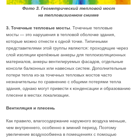
Фото 3. Геометрический тепловой мост
на тепловизионном снимке
Уведомления отключены
3. Точечные тепловые мосты
. Точечные тепловые
мосты — это нарушения в тепловой оболочке здания,
Комментарии
которые можно отнести к одной точке. Типичными
представителями этой группы являются: проходящие через
В этой теме еще нет комментариев
слой изоляции крепёжные анкеры для теплоизоляционных
материалов, анкеры вентилируемых фасадов, отдельные
консоли балконных или навесных систем. Дополнительные
Добавить комментарий
потери тепла из-за точечных тепловых мостов часто
незначительны по сравнению с общими потерями тепла
Ваше имя *
здания, однако могут привести к конденсации и образованию
плесени в местах локализации.
Ваш E-mail *
Вентиляция и плесень
Как правило, влагосодержание наружного воздуха меньше,
Текст комментария
чем внутреннего, особенно в зимний период. Поэтому
увеличение воздухообмена в помещениях с помощью