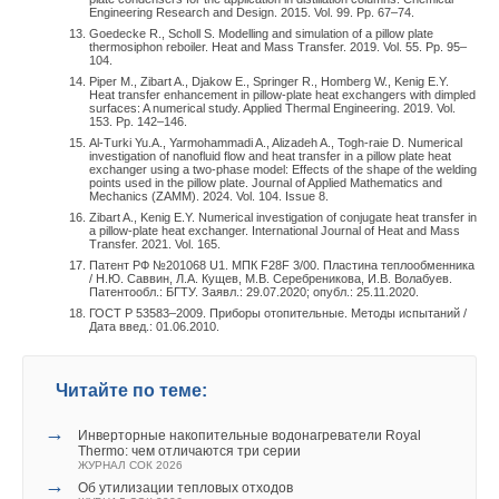
блюда на мангале только в отдельно стоящих зданиях. Эти
Engineering Research and Design. 2015. Vol. 99. Pp. 67–74.
закреплены в два слоя с внутренней стороны помещения.
два момента вновь существенно понизили комфортность
Goedecke R., Scholl S. Modelling and simulation of a pillow plate
Через год эксплуатации в помещении чердака появился
thermosiphon reboiler. Heat and Mass Transfer. 2019. Vol. 55. Pp. 95–
жизни жителей домов со встроенными или пристроенными
104.
характерный кислый запах. После вскрытия изоляции
предприятиями общественного питания, где осуществляется
Piper M., Zibart A., Djakow E., Springer R., Homberg W., Kenig E.Y.
обнаружилась плесень и влага. Что же случилось?
Heat transfer enhancement in pillow-plate heat exchangers with dimpled
приготовление блюд на мангале.
surfaces: A numerical study. Applied Thermal Engineering. 2019. Vol.
153. Pp. 142–146.
Дело в том, что минеральная вата обладает большим
Al-Turki Yu.A., Yarmohammadi A., Alizadeh A., Togh-raie D. Numerical
investigation of nanofluid flow and heat transfer in a pillow plate heat
термическим сопротивлением, но высокой
exchanger using a two-phase model: Effects of the shape of the welding
points used in the pillow plate. Journal of Applied Mathematics and
паропроницаемостью. Это привело к тому, что
Mechanics (ZAMM). 2024. Vol. 104. Issue 8.
в пространстве изоляции образовалась точка росы (рис. 1).
Zibart A., Kenig E.Y. Numerical investigation of conjugate heat transfer in
a pillow-plate heat exchanger. International Journal of Heat and Mass
Если бы не было доступа влажного воздуха, то проблемы
Transfer. 2021. Vol. 165.
не было. Но минеральная вата хорошо пропускает влажный
Патент РФ №201068 U1. МПК F28F 3/00. Пластина теплообменника
/ Н.Ю. Саввин, Л.А. Кущев, М.В. Серебреникова, И.В. Волабуев.
воздух, поэтому получился постоянный доступ водяных
Патентообл.: БГТУ. Заявл.: 29.07.2020; опубл.: 25.11.2020.
паров, которые конденсировались зимой, и тем самым
ГОСТ Р 53583–2009. Приборы отопительные. Методы испытаний /
Дата введ.: 01.06.2010.
образовались идеальные условия для размножения
плесени. Для исключения этой проблемы нужно было
Следует отметить, что Пособие [2] до сих пор действует, но
смонтировать слой пароизоляции поверх минеральной ваты,
Читайте по теме:
является рекомендательным. С одной стороны, если им
чтобы предотвратить её контакт с влажным воздухом, или
руководствоваться, то можно совсем отказываться
→
применять другой теплоизоляционный материал, например,
Инверторные накопительные водонагреватели Royal
от приточной системы в кафе и столовых при количестве
Thermo: чем отличаются три серии
вспененный полистирол с закрытыми порами.
мест менее 50-ти, а в других небольших заведениях
ЖУРНАЛ СОК 2026
→
Об утилизации тепловых отходов
общественного питания проектировать общую приточную