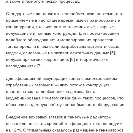
а также в технологических процессах.
Стандартные пластинчатые теплообменники, повсеместно
применяемые в настоящее время, имеют разнообразные
Представим небольшой перечень нормативных документов,
конфигурации, включая рамно-пластинчатые, сварные,
на который следовало опираться при организации систем
полусварные и паяные конструкции. Для проектирования
вентиляции предприятий общественного питания за
подобного оборудования и моделирования процессов
последние 35 лет:
теплопередачи в нём были разработаны математические
модели, основанные на экспериментальных данных [5],
1. СанПиН 42–123–5777–91
[1].
полуэмпирических корреляциях [6] и теоретических
исследованиях [7].
2. Справочное пособие «Проектирование предприятий
общественного питания»
[2].
Для эффективной рекуперации тепла с использованием
отработанных газовых и жидких потоков конструкция
3. МГСН 4.14–98
[3].
пластинчатых теплообменников должна быть
модифицирована с учётом специфики таких процессов, что
4. СП 2.3.6.1079–01
[4].
обеспечит надёжную работу теплообменного оборудования.
5. СанПиН 2.3/2.4.3590–20
[5].
Внедрение вихревых вставок в панельные радиаторы
позволило повысить средний коэффициент теплопередачи
После изучения данных нормативных документов можно
на 1
2
%. Оптимальным оказалось размещение генераторов
выделить основные позиции, предъявляемые к системам