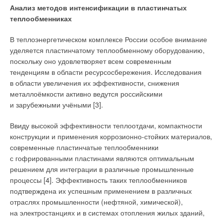
всевозможные проверки санитарно-эпидемиологических
Анализ методов интенсификации в пластинчатых
служб, которые будут предъявлять к системам вентиляции
теплообменниках
Как правило, грибковые поражения строений происходят
требования, изложенные в санитарных правилах и нормах.
в тёплом и влажном климате. Самый известный случай
В теплоэнергетическом комплексе России особое внимание
поражения здания плесневыми грибками был зафиксирован
За последние несколько десятков лет эти правила менялись
уделяется пластинчатому теплообменному оборудованию,
в Геленджике, когда огромный комплекс на этапе
неоднократно, в данной статье попробуем разобраться, так
поскольку оно удовлетворяет всем современным
строительства был заражён плесенью. Этот пример
ли прост и прозрачен вопрос организации вентиляции
тенденциям в области ресурсосбережения. Исследования
показывает, что проблема существует и избавиться от неё
на предприятиях общепита по действующим санитарным
в области увеличения их эффективности, снижения
не так просто. Однако при определённых условиях в любом
нормам в настоящее время?
металлоёмкости активно ведутся российскими
климате можно увидеть чёрные или синие разводы
и зарубежными учёными [3].
на стенах. В этой статье мы рассмотрим факторы, которые
ведут к образованию грибка (плесени), и как этого можно
Ввиду высокой эффективности теплоотдачи, компактности
избежать.
конструкции и применения коррозионно-стойких материалов,
современные пластинчатые теплообменники
Что такое плесень
с гофрированными пластинами являются оптимальным
решением для интеграции в различные промышленные
Плесень — это микроскопические грибы, которые образуют
процессы [4]. Эффективность таких теплообменников
характерные пушистые или бахромчатые налёты разного
подтверждена их успешным применением в различных
цвета на продуктах питания, фураже, растительных остатках,
отраслях промышленности (нефтяной, химической),
органических материалах (бумага, кожа и т. п.) и изделиях из
на электростанциях и в системах отопления жилых зданий,
них (см. тематическую врезку).