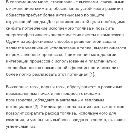
дождя до землетрясений в сейсмических районах.
правильный воздухообмен в различных по
В современном мире, сталкиваясь с вызовами, связанными
Здания должны быть функциональными, чтобы
функционалу помещениях, а также является
с изменением климата, обеспечение устойчивого развития
соответствовать своему назначению. Здания
основой здорового и приятного микроклимата в
общества требует более активных мер по защите
должны быть комфортными для человека. И вот
заведении.
окружающей среды. Для достижения этой цели необходимо
тут мы зачастую забываем, что наши здания, наша
снизить потребление ископаемого топлива и повысить
среда обитания может быть комфортна не только
энергоэффективность энергетических систем и комплексов.
для людей, но и для других организмов планеты
Одним из эффективных способов решения этой задачи
Земля. И один из этих организмов называется
является увеличение использования тепла, выделяющегося
плесневые грибки.
в промышленных процессах. Применение методологии
интеграции процессов с использованием пластинчатых
теплообменников повышенной эффективности позволит
более полно реализовать этот потенциал [1].
Выхлопные газы, пары и газы, образующиеся в различных
промышленных печах и являющиеся отходами
производства, обладают значительным тепловым
потенциалом [2]. Утилизация тепла из этих газовых потоков
позволит сократить расход топлива, используемого для
Выполнение упомянутых во вступлении к статье функций
сжигания, и уменьшить выбросы вредных веществ, включая
послужит основой не только к наличию довольных
углекислый газ.
постоянных посетителей, но и поможет проходить