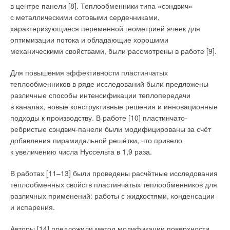
в центре панели [8]. Теплообменники типа «сэндвич»
вентиляции. Для лучшей наглядности внесём требования
с металлическими сотовыми сердечниками,
непосредственно к приточным и вытяжным системам в табл.
характеризующиеся переменной геометрией ячеек для
1, а остальное выпишем ниже.
оптимизации потока и обладающие хорошими
Плесень не является отдельным организмом,
механическими свойствами, были рассмотрены в работе [9].
а представляет собой целое семейство, включающее тысячи
видов. Эти организмы могут размножаться спорами, которые
Для повышения эффективности пластинчатых
настолько малы, что они буквально «плавают» в воздухе,
теплообменников в ряде исследований были предложены
невидимые для глаза.
различные способы интенсификации теплопередачи
в каналах, новые конструктивные решения и инновационные
Многие виды плесени опасны для человека, например,
подходы к производству. В работе [10] пластинчато-
чёрная плесень может вызывать расстройства
ребристые сэндвич-панели были модифицированы за счёт
пищеварительной системы, проблемы с дыханием
добавления пирамидальной решётки, что привело
и сердечно-сосудистой системы (фото 1). Другие виды,
к увеличению числа Нуссельта в 1,9 раза.
наоборот, могут быть полезны, например, плесень
В Пособии [2] чётко описано деление помещений
используется в производстве антибиотиков, сыра,
предприятий общественного питания на пять
В работах [11–13] были проведены расчётные исследования
ферментации алкоголя и даже в создании биологических
функциональных групп помещений: помещения для
теплообменных свойств пластинчатых теплообменников для
удобрений.
посетителей; производственные помещения; складские
различных применений: работы с жидкостями, конденсации
помещения; административно-бытовые помещения; группа
и испарения.
технических помещений (п. 1.9).
Авторы [14] предложили метод модификации поверхности