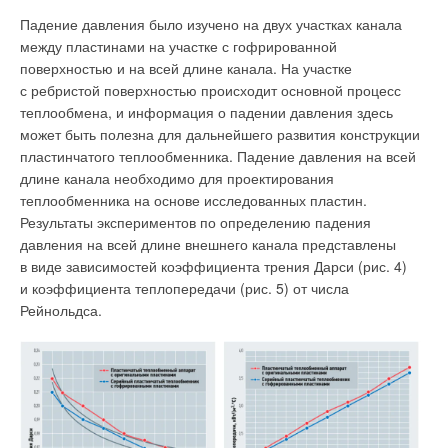
быть, но допускалось его отсутствие в небольших
Падение давления было изучено на двух участках канала
Как следует из табл. 1, самым большим риском конденсации
заведениях. В МГСН [3] уже предполагалось только, что
между пластинами на участке с гофрированной
влаги на стенах обладают помещения ванных комнат, где
в небольших предприятиях приточную систему зала для
поверхностью и на всей длине канала. На участке
относительная влажность может достигать 10
0
%. В этом
посетителей можно объединить с производственными
с ребристой поверхностью происходит основной процесс
случае мы неизбежно столкнёмся с появлением конденсата
помещениями, но она должна быть в любом случае.
теплообмена, и информация о падении давления здесь
на стенах. Поэтому важно, чтобы конденсат на стенах был
может быть полезна для дальнейшего развития конструкции
не постоянно и помещение ванной комнаты каждый день
пластинчатого теплообменника. Падение давления на всей
просушивалось. Температура поверхности, при которой
длине канала необходимо для проектирования
может начаться конденсация влаги в ванной комнате, может
теплообменника на основе исследованных пластин.
составлять от +18,2 до +2
6
°C. Помещения жилых комнат
Результаты экспериментов по определению падения
(зелёная зона) обладают оптимальными параметрами
давления на всей длине внешнего канала представлены
температуры от +20 до +2
5
°C и влажности от 40 до 6
0
%.
в виде зависимостей коэффициента трения Дарси (рис. 4)
Температура поверхности, при которой может начаться
и коэффициента теплопередачи (рис. 5) от числа
конденсация, уже значительно ниже, от +6 до +16,
7
°C.
Рейнольдса.
В СП [4] 2001 года уже подробно были приведены все