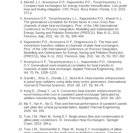
Klemeš J.J., Arsenyeva O.P., Kapustenko P.O., Tovazhnyansky L.L.
внимание на некоторых требованиях к системам вентиляции
определяемой по табл. 1,°C; α — коэффициент теплоотдачи
Compact heat exchangers for energy transfer intensification. Low grade
heat and fouling mitigation. CRC Press. Boca Raton, Florida, U.S. 2015.
предприятий питания, которые предъявлялись в более
внутренней поверхности ограждающей конструкции
372 p.
старых документах. Например, пропали требования
[Вт/( м²·°C)], принимаемый по табл. 2.
Arsenyeva O.P., Tovazhnyansky L.L., Kapustenko P.O., Khavin G.L.
The generalized correlation for friction factor in criss-cross flow
фильтровать приточный воздух, а также греть его в холодный
channels of plate heat exchangers. Proc. of the 14th International
период года, исчезла минимальная высота воздухозабора
Conference on Process Integration, Modelling and Optimisation for
Energy Saving and Pollution Reduction (PRES’11). May 8–11, 2011.
от уровня земли. Также очень важен вопрос организации
Florence, Italy. 2011. Vol. 25. Pp. 399–404.
Kapustenko P.O., Arsenyeva O.P., Dolgonosova O. The heat and
отдельных приточных систем для производственных
momentum transfers relation in channels of plate heat exchangers.
помещений предприятий общественного питания
Proc. of the 14th International Conference on Process Integration,
Modelling and Optimisation for Energy Saving and Pollution Reduction
и помещений, не связанных с процессом приготовления
(PRES’11). May 8–11, 2011. Florence, Italy. 2011. Vol. 25. Pp. 357–362.
пищи. Как мы отметили ранее, в некоторых нормативных
Arsenyeva O.P., Tovazhnyanskyy L.L., Kapustenko P.O., Demirskiy
O.V. Generalised semi-empirical correlation for heat transfer in
Тепловая изоляция ограждающих конструкций
документах (Пособие [2], МГСН [3]) допускалось объединять
channels of plate heat exchanger. Applied Thermal Engineering. 2014.
Vol. 70. Pp. 1208–1215.
приточную систему, обслуживающую эти две разных
Garelli L., Ríos G., Dorella J.J., Storti M.A. Heat transfer enhancement
Кроме термического сопротивления, теплоизоляционные
вышеописанных группы помещений, в небольших
in panel type radiators using delta-wing vortex generators. International
Journal of Thermal Sciences. 2019. Vol. 137. Pp. 64–74.
материалы имеют ещё одно важное свойство, которое
заведениях, при количестве мест для посетителей менее 50-
Kong D., Zhang Y., Liu S. Convective heat transfer enhancement by
называется паропроницаемость. Часто при индивидуальном
ти. Этот вопрос важен прежде всего по экономическим
novel honeycomb-core in sandwich panel exchanger fabricated by
additive manufacturing. Applied Thermal Engineering. 2019. Vol. 163.
строительстве не учитывают это качество материала, и в
причинам: две приточных системы с набором автоматики,
Ma Y., Yan H., Xie G. Flow and thermal performance of sandwich panels
результате, несмотря на достаточную толщину
with plate fins or/and pyramidal lattice. Applied Thermal Engineering.
пусть и менее производительных, всегда дороже одной
2020. Vol. 164.
теплоизолирующего материала, заказчик получает огромную
более производительной. В СанПиН [5] исчезло требование
Tran J.M., Piper M., Kenig E.Y. Single-phase flow and condensation in
проблему в виде плесени в нём. Расскажу конкретный
pillow-plate condensers. In: Innovative Heat Exchangers. Springer
поднимать выброс вытяжки выше конька кровли или плоской
Cham. 2019. 394 p.
случай. Для утепления кровли заказчиком были выбраны
кровли на высоту не менее 1 м, как и допущение готовить
Tran J.M., Sommerfeld S., Piper M., Kenig E.Y. Investigation of pillow-
плиты из минеральной ваты толщиной 100 мм. Плиты были
plate condensers for the application in distillation columns. Chemical