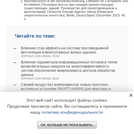
Wärmebrücken in der Bestandssanierung. Leitfaden für Fachplaner und
Architekten [Тепловые мосты при санации (реконструкции)
существующих зданий. Руководство для проектировщиков и
архитекторов]. Deutsche Energie-Agentur (dena) [Немецкое
энергетическое агентство]. Berlin, Deutschland. Dezember 2015. 40
s.
Читайте по теме:
→
Влияние стак‑эффекта на систему противодымной
вентиляции в многоэтажных жилых зданиях
ЖУРНАЛ СОК ИЮНЬ 2026
→
Влияние параметров информационных потоков и типов
вычислительных нагрузок на энергоэффективность
систем обеспечения микроклимата центров обработки
данных
ЖУРНАЛ СОК ИЮНЬ 2026
→
Свежий воздух без компромиссов: новые приточно-
вытяжные установки SHUFT UniMAX для квартиры и
частного дома
×
ЖУРНАЛ СОК ИЮНЬ 2026
Этот веб-сайт использует файлы cookies.
→
Вентиляция жилых помещений
Продолжая просмотр сайта, Вы соглашаетесь и принимаете
ЖУРНАЛ СОК ИЮНЬ 2026
→
нашу
политику конфиденциальности
.
Анализ российского рынка сплит-систем на основе
макроэкономических факторов
ЖУРНАЛ СОК ИЮНЬ 2026
ОК. БОЛЬШЕ НЕ ПОКАЗЫВАТЬ.