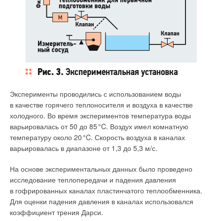
Эксперименты проводились с использованием воды
в качестве горячего теплоносителя и воздуха в качестве
холодного. Во время экспериментов температура воды
варьировалась от 50 до 8
5
°C. Воздух имел комнатную
температуру около 2
0
°C. Скорость воздуха в каналах
варьировалась в диапазоне от 1,3 до 5,3 м/с.
Исходя из анализа представленных документов, можно
сделать вывод, что нормы, предъявляемые к системам
На основе экспериментальных данных было проведено
вентиляции предприятий питания, а также к комфорту
исследование теплопередачи и падения давления
посетителей и работников, постепенно возрастали. Если
в гофрированных каналах пластинчатого теплообменника.
в СанПиН [1] 1991 года даже не предъявлялись требования
Для оценки падения давления в каналах использовался
Фото 2. Конденсат на неутеплённой стене, холодном
к механическому притоку в данные предприятия, то в
коэффициент трения Дарси.
стекле и металле
Пособии [2] уже чётко было написано, что он должен был