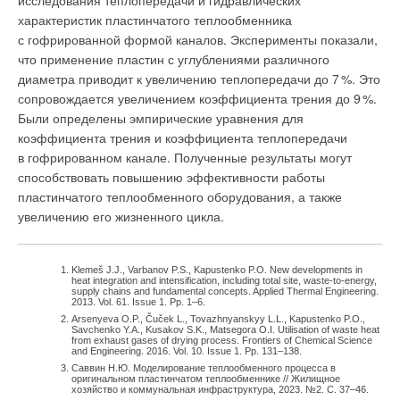
Один из первых и главных методов предотвращения
характеристик пластинчатого теплообменника
плесени — обеспечение достаточной теплоизоляции
с гофрированной формой каналов. Эксперименты показали,
наружных стен. Действительно, чем меньше термическое
что применение пластин с углублениями различного
сопротивление наружных стен, тем меньше температура их
диаметра приводит к увеличению теплопередачи до
7
%. Это
поверхности со стороны помещений. Причём, как следует из
сопровождается увеличением коэффициента трения до
9
%.
табл. 1, для влажных помещений температура поверхности
Были определены эмпирические уравнения для
наружных стен должна быть выше, значит термическое
коэффициента трения и коэффициента теплопередачи
сопротивление должно быть ещё больше.
в гофрированном канале. Полученные результаты могут
способствовать повышению эффективности работы
Требуемое термическое сопротивление, исходя из условия
пластинчатого теплообменного оборудования, а также
отсутствия конденсата на внутренних стенах,
увеличению его жизненного цикла.
рассчитывается как:
Не забывали также и о повышении качества проживания
людей в домах со встроенными и пристроенными
Klemeš J.J., Varbanov P.S., Kapustenko P.O. New developments in
предприятиями общественного питания. Впервые в МГСН [3]
heat integration and intensification, including total site, waste-to-energy,
supply chains and fundamental concepts. Applied Thermal Engineering.
ввели правило поднимать выброс от вытяжки выше конька
2013. Vol. 61. Issue 1. Pp. 1–6.
кровли, а в СП [4] уже уточнили, такой выброс надо
где R — нормируемое значение сопротивления
Arsenyeva O.P., Čuček L., Tovazhnyanskyy L.L., Kapustenko P.O.,
Savchenko Y.A., Kusakov S.K., Matsegora O.I. Utilisation of waste heat
поднимать минимум на 1 м выше конька, а также плоской
теплопередаче стен, ( м²·°C)/Вт; tвн — температура
from exhaust gases of drying process. Frontiers of Chemical Science
and Engineering. 2016. Vol. 10. Issue 1. Pp. 131–138.
кровли.
внутреннего воздуха, °C; tнар — температура внутреннего
Саввин Н.Ю. Моделирование теплообменного процесса в
воздуха, °C; ∆t — перепад температур между температурой
оригинальном пластинчатом теплообменнике // Жилищное
Тем не менее в СанПиН [5] не стали акцентировать
хозяйство и коммунальная инфраструктура, 2023. №2. С. 37–46.
внутреннего воздуха и температурой точки росы,