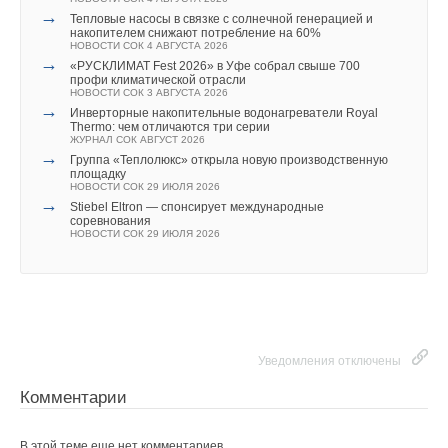
запускали несколько раз, постепенно делая эту
→
Тепловые насосы в связке с солнечной генерацией и
виртуальную „сетку» мельче и подробнее. Когда при
накопителем снижают потребление на 60%
НОВОСТИ СОК 4 АВГУСТА 2026
увеличении сетки показатели перестали меняться, мы
→
«РУСКЛИМАТ Fest 2026» в Уфе собрал свыше 700
убедились, что модель дает точный результат на всех
профи климатической отрасли
НОВОСТИ СОК 3 АВГУСТА 2026
уровнях
», — отметила аспирант кафедры «Ракетно-
→
Инверторные накопительные водонагреватели Royal
космическая техника и энергетические системы» ПНИПУ
Thermo: чем отличаются три серии
ЖУРНАЛ СОК АВГУСТ 2026
Маргарита Серегина
.
→
Группа «Теплолюкс» открыла новую производственную
площадку
НОВОСТИ СОК 29 ИЮЛЯ 2026
На практике методику смогут применять инженеры, которые
→
Stiebel Eltron — спонсирует международные
в специальной программе сначала создадут цифровую
соревнования
НОВОСТИ СОК 29 ИЮЛЯ 2026
модель трубопровода с заданными параметрами газа
и материалов, размерами и положением перегородок. А
на выходе специалисты получат готовое решение: сколько
перегородок ставить в конкретном участке, нужны ли в них
отверстия и какого диаметра, а также, как именно они
поведут себя под давлением. В университете отмечают, что
Уведомления отключены
такая методика защитит оборудование от повреждений
Комментарии
и значительно продлит срок его службы.
В этой теме еще нет комментариев