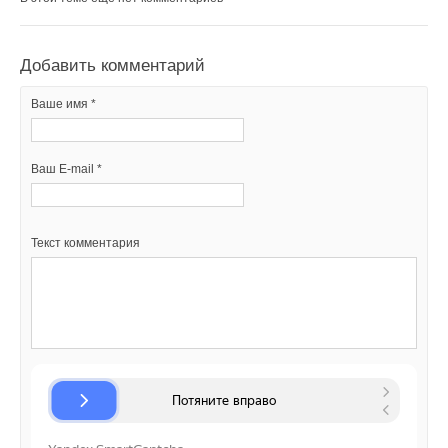
Читайте по теме:
Добавить комментарий
→
Учёные ЮУрГУ создали каскадную установку,
объединяющую солнечную и геотермальную энергию
Ваше имя *
НОВОСТИ СОК 6 АВГУСТА 2026
→
Для Арктики создали технологию защиты
ветрогенераторов от аварий
НОВОСТИ СОК 6 АВГУСТА 2026
Ваш E-mail *
→
Гибридный тепловой насос PV/T с одним общим
испарителем
НОВОСТИ СОК 5 АВГУСТА 2026
→
CDU производства LG прошёл валидацию NVIDIA для
ИИ-дата-центров
Текст комментария
НОВОСТИ СОК 28 ИЮЛЯ 2026
→
Китай опубликовал план развития сектора ВИЭ на
период 2026-2030 гг.
НОВОСТИ СОК 24 ИЮЛЯ 2026
→
Сколтех улучшил температурный мониторинг
инженерных систем
НОВОСТИ СОК 22 ИЮЛЯ 2026
→
Ученые создали лопасти для ветряков, которые на 80%
легче алюминиевых
НОВОСТИ СОК 7 ИЮЛЯ 2026
→
В северных морях обнаружили почти 20 млрд тонн
органического углерода
НОВОСТИ СОК 3 ИЮЛЯ 2026