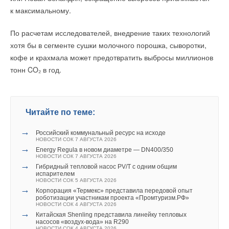
Модорский
.
к максимальному.
В итоге модель ученых показала, что наличие отверстий
По расчетам исследователей, внедрение таких технологий
в первой перегородке заставляет ее вибрировать с меньшей
хотя бы в сегменте сушки молочного порошка, сыворотки,
силой. При этом сама энергия колебаний не исчезает,
кофе и крахмала может предотвратить выбросы миллионов
а просто передается дальше по потоку. В этом случае
тонн CO₂ в год.
вторая, «глухая» пластина, расположенная дальше по трубе,
будет колебаться в два раза сильнее первой. Ученые
пришли к выводу, что наличие в трубопроводе
дополнительной сплошной перегородки снижает колебания
Читайте по теме:
во всем участке трубопровода в два раза. Следовательно,
→
Российский коммунальный ресурс на исходе
для водорода наиболее эффективным решением будет
НОВОСТИ СОК 7 АВГУСТА 2026
установка не двух, а трех и более пластин, что позволит
→
Energy Regula в новом диаметре — DN400/350
НОВОСТИ СОК 7 АВГУСТА 2026
гасить вибрации последовательно.
→
Гибридный тепловой насос PV/T с одним общим
испарителем
НОВОСТИ СОК 5 АВГУСТА 2026
«
Чтобы убедиться в достоверности результатов, модель
→
Корпорация «Термекс» представила передовой опыт
прошла строгую проверку. Для этого участок трубы
роботизации участникам проекта «Промтуризм.РФ»
НОВОСТИ СОК 4 АВГУСТА 2026
разделили на мелкие ячейки, чтобы проследить, как
→
Китайская Shenling представила линейку тепловых
меняется давление и вибрации в отдельных зонах. Модель
насосов «воздух-вода» на R290
НОВОСТИ СОК 4 АВГУСТА 2026