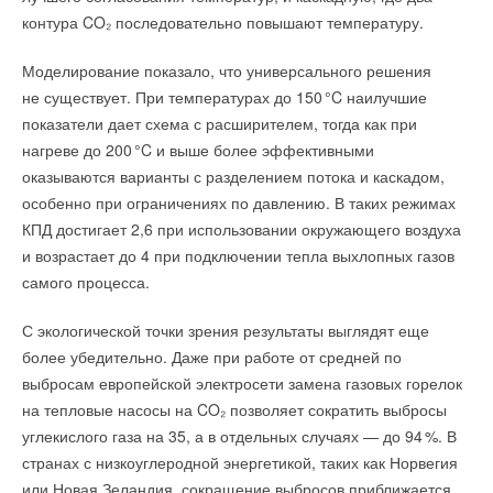
позволяет проектировать оптимальные перегородки
контура CO₂ последовательно повышают температуру.
в водородных трубах. Сначала они создали модель участка
Ваш E-mail *
трубопровода с двумя разными пластинами, а после этого
Текст комментария
Моделирование показало, что универсального решения
запустили виртуальный эксперимент и задали необходимое
не существует. При температурах до 15
0
°C наилучшие
давление, как в реальном трубопроводе.
показатели дает схема с расширителем, тогда как при
Текст комментария
нагреве до 20
0
°C и выше более эффективными
«
Компьютер прослеживал всю цепочку событий: как
оказываются варианты с разделением потока и каскадом,
газовый поток встречает первую перегородку, как
особенно при ограничениях по давлению. В таких режимах
частично отражается от нее, а частично проходит через
КПД достигает 2,6 при использовании окружающего воздуха
отверстие. Мы сосредоточились на первой перегородке,
и возрастает до 4 при подключении тепла выхлопных газов
поскольку она принимает на себя основной удар потока.
самого процесса.
Сравнивая три ее состояния — сплошную, с малым и с
большим отверстием — мы смогли увидеть, как
С экологической точки зрения результаты выглядят еще
меняется ее собственная вибрация и какая часть
более убедительно. Даже при работе от средней по
колебаний передается дальше, на вторую преграду. Это
выбросам европейской электросети замена газовых горелок
позволило понять, как размер отверстий в первой
на тепловые насосы на CO₂ позволяет сократить выбросы
перегородке влияет на вибрационную нагрузку во всей
углекислого газа на 35, а в отдельных случаях — до 9
4
%. В
остальной конструкции
», — рассказал доктор технических
странах с низкоуглеродной энергетикой, таких как Норвегия
наук, декан аэрокосмического факультета ПНИПУ
Владимир
или Новая Зеландия, сокращение выбросов приближается