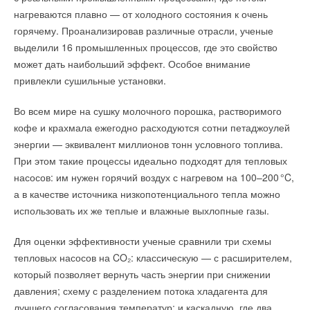
микроповреждений. А молекулы водорода настолько
НОВОСТИ СОК 4 АВГУСТА 2026
НОВОСТИ СОК 6 АВГУСТА 2026
нагреваются плавно — от холодного состояния к очень
→
Китайская Shenling представила линейку тепловых
маленькие, что легко просачиваются через возникшие
→
Тепловые насосы в связке с солнечной генерацией и
насосов «воздух-вода» на R290
горячему. Проанализировав различные отрасли, ученые
накопителем снижают потребление на 60%
от вибраций трещины. И, поскольку водород при смешении
НОВОСТИ СОК 4 АВГУСТА 2026
НОВОСТИ СОК 4 АВГУСТА 2026
выделили 16 промышленных процессов, где это свойство
→
с воздухом взрывоопасен, даже незначительная утечка
США запретили использование иностранных
может дать наибольший эффект. Особое внимание
инверторов
создает угрозу безопасности. Поэтому для подавления
НОВОСТИ СОК 31 ИЮЛЯ 2026
привлекли сушильные установки.
опасных вибраций в трубопроводах используют
специальные внутренние перегородки — небольшие
Во всем мире на сушку молочного порошка, растворимого
металлические панели, которые частично гасят колебания
Уведомления отключены
кофе и крахмала ежегодно расходуются сотни петаджоулей
газового потока.
энергии — эквивалент миллионов тонн условного топлива.
Комментарии
При этом такие процессы идеально подходят для тепловых
Уведомления отключены
До настоящего времени такие перегородки проектировали
насосов: им нужен горячий воздух с нагревом на 100–20
0
°C,
на основе старых проверенных решений или простых
В этой теме еще нет комментариев
Комментарии
а в качестве источника низкопотенциального тепла можно
расчетов, которые не учитывали физические особенности
использовать их же теплые и влажные выхлопные газы.
водорода. Однако, если взять готовые решения от труб
В этой теме еще нет комментариев
Добавить комментарий
с природным газом и применить их для другого газа, вместо
Для оценки эффективности ученые сравнили три схемы
того, чтобы гасить вибрации, система будет трястись еще
Ваше имя *
тепловых насосов на CO₂: классическую — с расширителем,
сильнее.
Добавить комментарий
который позволяет вернуть часть энергии при снижении
давления; схему с разделением потока хладагента для
Ваше имя *
Так ученые ПНИПУ пришли к созданию методики, которая
Ваш E-mail *
лучшего согласования температур; и каскадную, где два