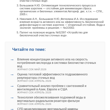
очистки сточных вод».
Большаков Н.Ю. Оптимизация технологического процесса в
системе аэротенк — отстойник для минимизации сброса
органических и биогенных элементов:Автореф. дис. к.т.н. — СПб.,
2005 г.
Николаев А.Н., Большаков Н.Ю.,Фетюлина И.А. Исследование
влияния возраста активного ила на эффективность биологической
дефосфотации в системе аэротенк — вторичный отстойник. Вода и
экология: проблемы и решения.— №2/2002.
Патент на полезную модель №52397 «Устройство для
биологической очистки сточных вод».
Читайте по теме:
→
Влияние концентрации активного ила на скорость
потребления кислорода в системах биоочистки сточных
вод
ЖУРНАЛ СОК МАЙ 2026
→
Оценка тепловой эффективности подраковинного
рекуператора сточных вод
ЖУРНАЛ СОК АПРЕЛЬ 2026
→
Сравнительный анализ проблем с сантехникой и
вентиляцией в Азии, Европе и США
ЖУРНАЛ СОК АПРЕЛЬ 2026
→
Технология обезжелезивания подземной воды в
вертикально-радиальном реакторе-фильтре
ЖУРНАЛ СОК АПРЕЛЬ 2026
→
CFD-моделирование вертикальной камеры