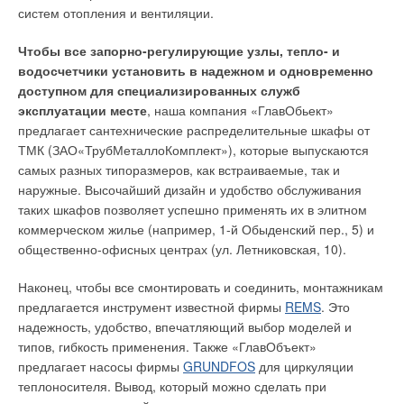
аэротенке.
ЖУРНАЛ СОК ЯНВАРЬ 2023
систем отопления и вентиляции.
→
Потери напора в модульных насосных установках для
противопожарного водоснабжения
По первому способу сбраживание надо проводить в
ЖУРНАЛ СОК ОКТЯБРЬ 2022
Чтобы все запорно-регулирующие узлы, тепло- и
специально реконструированных первичных отстойниках с
→
Применение виброизолирующих вставок в насосных
водосчетчики установить в надежном и одновременно
выдерживанием в них первичного осадка в течение не менее
станциях систем водоснабжения и канализации
доступном для специализированных служб
ЖУРНАЛ СОК АВГУСТ 2022
3–5 суток с достижением степени сбраживания осадка не
эксплуатации месте
, наша компания «ГлавОбьект»
менее 3–5%. Осадок необходимо периодически
предлагает сантехнические распределительные шкафы от
циркулировать (4–7 раз в сутки) путем перекачки на вход
ТМК (ЗАО«ТрубМеталлоКомплект»), которые выпускаются
отстойника с разбавлением очищенной сточной водой (с
самых разных типоразмеров, как встраиваемые, так и
выхода вторичных отстойников). Так как уплотнение осадка
наружные. Высочайший дизайн и удобство обслуживания
угнетает процесс его брожения, концентрация сырого осадка
Уведомления отключены
таких шкафов позволяет успешно применять их в элитном
должна поддерживаться на уровне 10–20 г/л [1].
коммерческом жилье (например, 1-й Обыденский пер., 5) и
Комментарии
общественно-офисных центрах (ул. Летниковская, 10).
Чтобы обеспечить все эти условия на большинстве
существующих первичных отстойниках, требуется серьезная
В этой теме еще нет комментариев
Наконец, чтобы все смонтировать и соединить, монтажникам
предварительная технологическая проработка с
предлагается инструмент известной фирмы
REMS
. Это
последующей разработкой технических решений и проекта
надежность, удобство, впечатляющий выбор моделей и
реконструкции. Второй способ — интенсификация процесса
Добавить комментарий
типов, гибкость применения. Также «ГлавОбъект»
кислотного сбраживания в аэротенке — лежит в основе
предлагает насосы фирмы
GRUNDFOS
для циркуляции
новой технологии биологической очистки городских сточных
Ваше имя *
теплоносителя. Вывод, который можно сделать при
вод, разработанной в 2005 г. в Санкт-Петербурге [2]. По