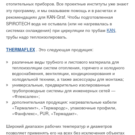
стоимости энергоресурсов, фактору энергоэффективности
отопительных приборов. Все проектные институты уже знают
бактерий, образуются в процессе анаэробного кислотного
оборудования придается все большее значение
эту программу, и мы оказываем помощь и в расчетах и
сбраживания органических веществ сточной воды.
строителями, заказчиками и собственниками строящихся
рекомендациях для KAN-Graf. Чтобы подготовленная
Образование ЛЖК в анаэробных условиях идет значительно
объектов. Специалисты, заботящиеся о разумном
SPIROTECH вода не остывала (или не нагревалась в
медленнее, чем их потребление фосфорными бактериями.
расходовании природных ресурсов и экономии средств на
системах охлаждения) при циркуляции по трубам
KAN
,
Общая скорость двухстадийного процесса:
эксплуатацию и обслуживание инженерных систем,
трубы надо теплоизолировать.
неизбежно приходят к выбору оптимальных решений,
ОВ –брожение–> ЛЖК –брожение–> РНВ
основанных на передовых технологиях.
THERMAFLEX
. Это следующая продукция:
определяется скоростью 1-й реакции. Поэтому требуется
Вот почему можно с уверенностью говорить о реальной
различные виды трубного и листового материала для
выделение значительного объемаанаэробной зоны в
востребованности насосов Wilo с электронным
теплоизоляции систем отопления, горячего и холодного
системе биологической очистки, чтобы обеспечить развитие
регулированием в высотном строительстве.
водоснабжения, вентиляции, кондиционирования и
достаточного количества фосфорных бактерий.
холодильной техники, а также аксессуары для монтажа;
универсальные, предварительно изолированные
Объем анаэробной зоны можно существенно сократить
трубопроводные системы для инженерных сетей —
Читайте по теме:
«Флексален»;
двумя способами:
дополнительная продукция: нагревательные кабели
→
Текущая ситуация и тенденции на рынке насосного
«Термалинт», «Термародс», упаковочные профили,
оборудования в условиях санкций
❏ выполнить сбраживания ОВ до ЛЖК еще до подачи
ЖУРНАЛ СОК ИЮНЬ 2024
«Фанфлекс», PUR, «Термадакт».
сточных вод в аэротенк;
→
Конфигурируемые системы управления WILO и
цифровой подход к подбору
Широкий диапазон рабочих температур и диаметров
ЖУРНАЛ СОК АПРЕЛЬ 2023
❏ интенсифицировать процесс кислотного сбраживания в
→
позволяет применять его на всех без исключения объектах
Как выбрать насосную установку?