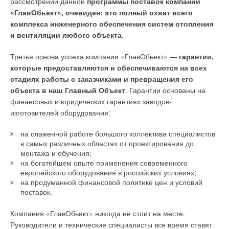
рассмотрении данной
программы поставок компании
данной технологии в бескислородных зонах (анаэробной и
«ГлавОбьект», очевиден: это полный охват всего
аноксидной) аэротенка размещается плоскостная загрузка.
Ваш E-mail *
комплекса инженерного обеспечения систем отопления
и вентиляции любого объекта
.
При размещении загрузки в анаэробной зоне на ней
развивается биопленка специфического микробного ценоза.
Текст комментария
Третья основа успеха компании «ГлавОбьект» —
гарантии,
Биопленка, вырастающая на загрузке, содержит
которые предоставляются и обеспечиваются на всех
преимущественно анаэробные гетеротрофные бактерии,
стадиях работы с заказчиками и превращения его
адаптированные к поступающим в анаэробную зону
объекта в наш Главный Объект
. Гарантии основаны на
органическим веществам и обеспечивающие их быстрое
финансовых и юридических гарантиях заводов-
сбраживание. При этом, в сравнении с другими
изготовителей оборудования:
технологиями биологической очистки от фосфора доля
бактерий в активном иле, способных производить кислотное
на слаженной работе большого коллектива специалистов
сбраживание органических веществ, уменьшается.
в самых различных областях от проектирования до
Соответственно, растет доля бактерий, участвующих в
монтажа и обучения;
очистке от азота. В результате, интенсификация анаэробного
на богатейшем опыте применения современного
европейского оборудования в российских условиях;
сбраживания в анаэробной зоне вызывает увеличение
на продуманной финансовой политике цен и условий
скорости нитрификации в аэробной зоне аэротенка в расчете
поставок.
на 1 г активного ила.
Компания «ГлавОбьект» никогда не стоит на месте.
В силу более высокой устойчивости прикрепленных
Руководители и технические специалисты все время ставят
микроорганизмов к неблагоприятным воздействиям,