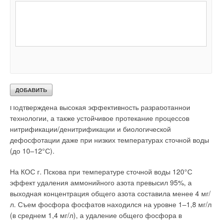
сооружений ЦСА при одновременном обеспечении
нормативного сброса азота и сокращении расхода воздуха
на аэрацию более чем на 20%.
В конце 2005 г. реконструирована еще одна секция
аэротенка первойочереди Центральной станции аэрации.
Степень очистки сточных вод от фосфатов увеличилась до
70–80%. В том же году реконструированы аэротенки
очистных сооружений г. Колпино и Пскова (рис. 3, 4).
Подтверждена высокая эффективность разработанной
технологии, а также устойчивое протекание процессов
нитрификации/денитрификации и биологической
дефосфотации даже при низких температурах сточной воды
(до 10–12°С).
На КОС г. Пскова при температуре сточной воды 120°С
эффект удаления аммонийного азота превысил 95%, а
выходная концентрация общего азота составила менее 4 мг/
л. Съем фосфора фосфатов находился на уровне 1–1,8 мг/л
(в среднем 1,4 мг/л), а удаление общего фосфора в