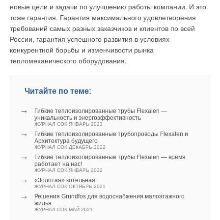
новые цели и задачи по улучшению работы компании. И это
связанным с изменениями характеристик поступающих
тоже гарантия. Гарантия максимального удовлетворения
стоков, увеличивается стабильность процесса кислотного
требований самых разных заказчиков и клиентов по всей
сбраживания и уменьшается риск срыва процесса
России, гарантия успешного развития в условиях
биологической дефосфотации.
конкурентной борьбы и изменчивости рынка
тепломеханического оборудования.
Таким образом, в целом повышается скорость и
стабильность биологических процессов очистки от фосфора
и азота, что позволяет существенно (в 1,2–1,5 раза)
Читайте по теме:
повысить производительность аэротенка в сравнении,
например, с известной технологией Кейптаунского
→
Гибкие теплоизолированные трубы Flexalen —
Университета. Это особенно важно при реконструкции
уникальность и энергоэффективность
ЖУРНАЛ СОК ЯНВАРЬ 2023
существующих традиционных аэротенков, когда необходимо
→
Гибкие теплоизолированные трубопроводы Flexalen и
реализовать новую биотехнологию без строительства
Архитектура будущего
дополнительных сооружений. Технологические схемы
ЖУРНАЛ СОК ДЕКАБРЬ 2022
→
Гибкие теплоизолированные трубы Flexalen — время
биологической очистки разрабатываются для каждого
работает на нас!
конкретного объекта на основе математического
ЖУРНАЛ СОК ЯНВАРЬ 2022
→
моделирования с учетом характеристик поступающей
«Золотая» котельная
ЖУРНАЛ СОК ОКТЯБРЬ 2021
сточной воды, требования к качеству очищенных сточных
→
Решения Grundfos для водоснабжения малоэтажного
вод, а также конструктивных особенностей аэротенка,
жилья
ЖУРНАЛ СОК МАЙ 2021
подлежащего реконструкции [3, 4].