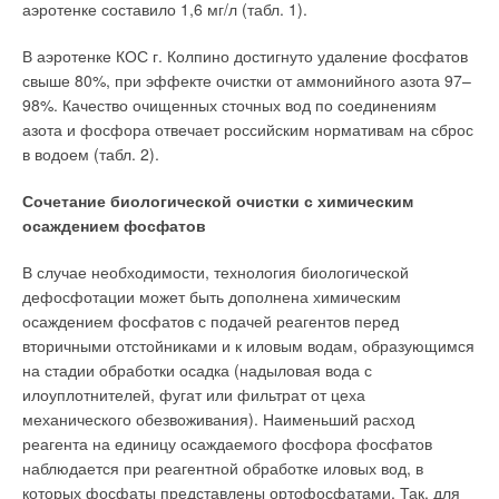
аэротенке составило 1,6 мг/л (табл. 1).
В аэротенке КОС г. Колпино достигнуто удаление фосфатов
свыше 80%, при эффекте очистки от аммонийного азота 97–
98%. Качество очищенных сточных вод по соединениям
азота и фосфора отвечает российским нормативам на сброс
в водоем (табл. 2).
Сочетание биологической очистки с химическим
осаждением фосфатов
В случае необходимости, технология биологической
дефосфотации может быть дополнена химическим
осаждением фосфатов с подачей реагентов перед
вторичными отстойниками и к иловым водам, образующимся
на стадии обработки осадка (надыловая вода с
илоуплотнителей, фугат или фильтрат от цеха
механического обезвоживания). Наименьший расход
реагента на единицу осаждаемого фосфора фосфатов
наблюдается при реагентной обработке иловых вод, в
которых фосфаты представлены ортофосфатами. Так, для