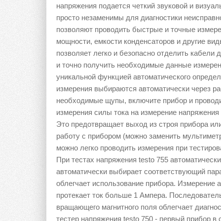
напряжения подается четкий звуковой и визуаль
просто незаменимы для диагностики неисправн
позволяют проводить быстрые и точные измере
мощности, емкости конденсаторов и другие ви
позволяет легко и безопасно отделить кабели д
и точно получить необходимые данные измерени
уникальной функцией автоматического определ
измерения выбираются автоматически через ра
необходимые щупы, включите прибор и проводи
измерения силы тока на измерение напряжени
Это предотвращает выход из строя прибора ил
работу с прибором (можно заменить мультиметром
можно легко проводить измерения при тестиро
При тестах напряжения testo 755 автоматическ
автоматически выбирает соответствующий пар
облегчает использование прибора. Измерение а
протекает ток больше 1 Ампера. Последовател
вращающего магнитного поля облегчает диагнос
тестер напряжения testo 750 - первый прибор 