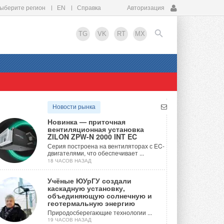
ыберите регион
EN
Справка
Авторизация
TG
VK
RT
MX
EN
Новости рынка
Новинка — приточная
вентиляционная установка
ZILON ZPW-N 2000 INT EC
Серия построена на вентиляторах с EC-
двигателями, что обеспечивает ...
18 ЧАСОВ НАЗАД
Учёные ЮУрГУ создали
каскадную установку,
объединяющую солнечную и
геотермальную энергию
Природосберегающие технологии ...
19 ЧАСОВ НАЗАД