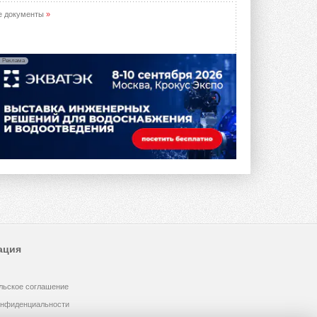
предложение оснащать все новые ...
1
28 ИЮЛЯ 2026
е документы
»
В Подмосковье запустят
производство холодильной
техники и теплообменного
Реклама
оборудования
Проект реализует компания «ВЕЗА» ...
28 ИЮЛЯ 2026
Ридан объявил о старте продаж
автоматического
балансировочного клапана
Клапан APT‑R3 производится на заводе
в Лешково (Московская область) ...
27 ИЮЛЯ 2026
Шумоглушители собственного
производства от компании
TURKOV
Новая линейка пластинчатых
ация
прямоугольных шумоглушителей ...
27 ИЮЛЯ 2026
льское соглашение
Aquatherm Almaty 2026:
ключевая платформа для
онфиденциальности
развития инженерных систем