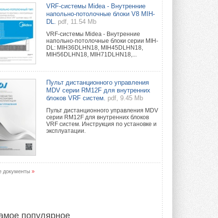
Краска для окон: как выбрать
VRF-системы Midea - Внутренние
состав, который не
напольно-потолочные блоки V8 MIH-
растрескается после первой
DL.
pdf, 11.54 Mb
зимы
VRF-системы Midea - Внутренние
Частые вопросы о краске для окон ...
напольно-потолочные блоки серии MIH-
30 ИЮЛЯ 2026
DL: MIH36DLHN18, MIH45DLHN18,
MIH56DLHN18, MIH71DLHN18,...
СИЭНПИ РУС представила
новую серию консольных
насосов NM
Пульт дистанционного управления
Усовершенствованная гидравлика
MDV серии RM12F для внутренних
помогает снизить энергопотребление ...
блоков VRF систем.
pdf, 9.45 Mb
30 ИЮЛЯ 2026
Пульт дистанционного управления MDV
серии RM12F для внутренних блоков
Группа «Теплолюкс» открыла
VRF систем. Инструкция по установке и
новую производственную
эксплуатации.
площадку
Открытие нового завода состоялось
сегодня в Мытищах ...
29 ИЮЛЯ 2026
е документы
»
Stiebel Eltron — спонсирует
международные соревнования
25 спортсменов, выступающих в
прыжках с трамплина и лыжном
двоеборье на международных ...
амое популярное
29 ИЮЛЯ 2026