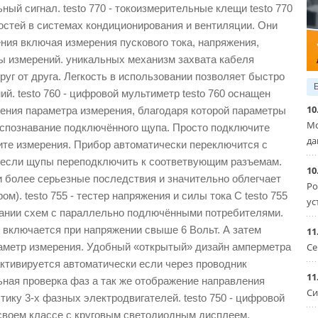
ный сигнал. testo 770 - токоизмерительные клещи testo 770
остей в системах кондиционирования и вентиляции. Они
ния включая измерения пускового тока, напряжения,
ды измерений. уникальных механизм захвата кабеля
руг от друга. Легкость в использовании позволяет быстро
й. testo 760 - цифровой мультиметр testo 760 оснащен
10
ения параметра измерения, благодаря которой параметры
Мо
спознавание подключённого щупа. Просто подключите
да
те измерения. Прибор автоматически переключится с
я если щупы переподключить к соответвующим разъемам.
10
и более серьезные последствия и значительно облегчает
Ро
). testo 755 - тестер напряжения и силы тока С testo 755
ус
вании схем с параллельно подлючёнными потребителями.
и включается при напряжении свыше 6 Вольт. А затем
11
аметр измерения. Удобный «открытый» дизайн амперметра
Се
ктивируется автоматически если через проводник
11
ьная проверка фаз а так же отображение направления
Си
тику 3-х фазных электродвигателей. testo 750 - цифровой
в своем классе с круговым светодиодным дисплеем.