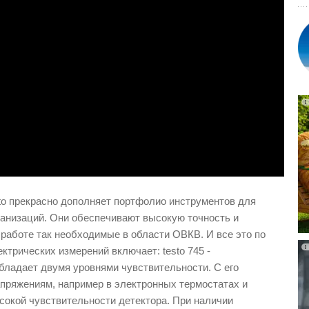
to прекрасно дополняет портфолио инструментов для
анизаций. Они обеспечивают высокую точность и
 работе так необходимые в области ОВКВ. И все это по
ектрических измерений включает: testo 745 -
обладает двумя уровнями чувствительности. С его
пряжениям, например в электронных термостатах и
сокой чувствительности детектора. При наличии