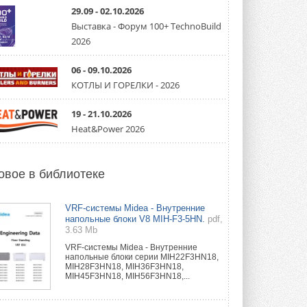
направление систем
охлаждения для ЦОД
29.09 - 02.10.2026
Mitsubishi Electric создаёт в США новую
Выставка - Форум 100+ TechnoBuild
компанию MEHITS US Inc. ...
2026
31 ИЮЛЯ 2026
06 - 09.10.2026
США запретили использование
иностранных инверторов
КОТЛЫ И ГОРЕЛКИ - 2026
28 июля 2026 года Федеральная
комиссия по связи США (FCC) обновила
свой специальный перечень Covered ...
19 - 21.10.2026
31 ИЮЛЯ 2026
Heat&Power 2026
Уже через месяц в России
можно будет устанавливать
солнечные панели в МКД
овое в библиотеке
С 1 сентября снимается запрет на
микрогенерацию в многоквартирных ...
30 ИЮЛЯ 2026
VRF-системы Midea - Внутренние
напольные блоки V8 MIH-F3-5HN.
pdf,
3.63 Mb
Канальные вентиляторы с ЕС-
двигателями Sysimple TRS EC
VRF-системы Midea - Внутренние
Poti
напольные блоки серии MIH22F3HN18,
Новинка от Системэйр —
MIH28F3HN18, MIH36F3HN18,
прямоугольный канальный ...
MIH45F3HN18, MIH56F3HN18,...
30 ИЮЛЯ 2026