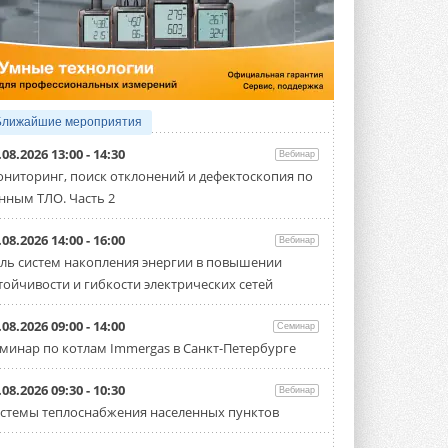
4 АВГУСТА 2026
Тепловые насосы в связке с
солнечной генерацией и
накопителем снижают
потребление на 60%
Исследователи из Италии установили ...
Ближайшие мероприятия
4 АВГУСТА 2026
.08.2026 13:00 - 14:30
Вебинар
«РУСКЛИМАТ Fest 2026» в Уфе
ниторинг, поиск отклонений и дефектоскопия по
собрал свыше 700 профи
нным ТЛО. Часть 2
климатической отрасли
Организатором выступил торгово-
производственный холдинг ...
.08.2026 14:00 - 16:00
Вебинар
3 АВГУСТА 2026
ль систем накопления энергии в повышении
тойчивости и гибкости электрических сетей
«Датарк» испытал модульный
ЦОД с плотностью 54 кВт на
стойку
.08.2026 09:00 - 14:00
Семинар
Испытания прошли на собственной
минар по котлам Immergas в Санкт-Петербурге
производственной площадке и были ...
3 АВГУСТА 2026
.08.2026 09:30 - 10:30
Вебинар
Samsung выпускает VRF-
стемы теплоснабжения населенных пунктов
систему DVM на R32
Линейка включает семь типоразмеров