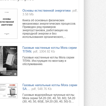
Новый фирменный магазин
Основы естественной энергетики.
pdf,
Midea открылся в Сургуте
3.58 Mb
Компания «Даичи» совместно с
партнером «Энердрим» открыла новый
Книга об основных физических
фирменный магазин Midea в Сургуте ...
механизмах энергетических процессов.
29 ИЮЛЯ 2026
Приведен ряд примеров
энергоустановок, работающих на
природной энергии и без
Токио — лидер по
использования органического,...
интенсивности использования
кондиционеров
Данные получены в ходе очередного
Газовые настенные котлы Mora серии
опроса Daikin о восприятии жары ...
TITAN.
pdf, 1004.92 Kb
28 ИЮЛЯ 2026
Газовые настенные котлы Mora серии
TITAN. Инструкция по монтажу и
CDU производства LG прошёл
обслуживанию.
валидацию NVIDIA для ИИ-дата-
центров
Компания становится официальным
партнёром NVIDIA по системам ...
28 ИЮЛЯ 2026
Газовые напольные котлы Mora серии
SA....
pdf, 548.76 Kb
В Великобритании предлагают
сделать кондиционирование
Гaзовые водогрeйные чугунные котлы
обязательным для новостроек
Mora серии SA 20 (30, 40, 50, 60); SA 20
(30, 40, 50, 60)E, SA 20 (30, 40, 50) G....
Либеральные демократы внесли