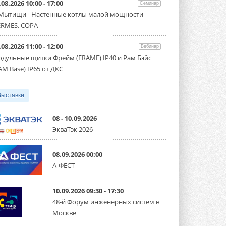
.08.2026 10:00 - 17:00
производительностью от 22,4 до 56 кВт.
Семинар
Суммарная длина трубопроводов ...
 Мытищи - Настенные котлы малой мощности
3 АВГУСТА 2026
RMES, COPA
«СиСофт Девелопмент» подвел
.08.2026 11:00 - 12:00
итоги конкурса студенческих
Вебинар
проектов «ТИМ-лидеры 2026»
дульные щитки Фрейм (FRAME) IP40 и Рам Бэйс
Новый сезон конкурса «ТИМ-лидеры»
AM Base) IP65 от ДКС
стартует уже в сентябре 2026 года ...
3 АВГУСТА 2026
Выставки
«Русклимат» укрепляет
партнёрство за Уралом
Президент Омского землячества в
08 - 10.09.2026
Москве Михаил Тимошенко посетил
ЭкваТэк 2026
Омск с трёхдневным рабочим визитом ...
31 ИЮЛЯ 2026
08.09.2026 00:00
Carrier модернизирует
А-ФЕСТ
флагманский чиллер AquaEdge
19XR
Чиллер получил новую версию,
10.09.2026 09:30 - 17:30
работающую на хладагенте R1234ze ...
31 ИЮЛЯ 2026
48-й Форум инженерных систем в
Москве
Mitsubishi расширяет