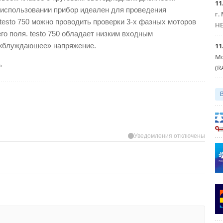
11
 использовании прибор идеален для проведения
г.
testo 750 можно проводить проверки 3-х фазных моторов
HE
о поля. testo 750 обладает низким входным
 «блуждаюшее» напряжение.
11
Мо
»
(R
Уведомления отключены