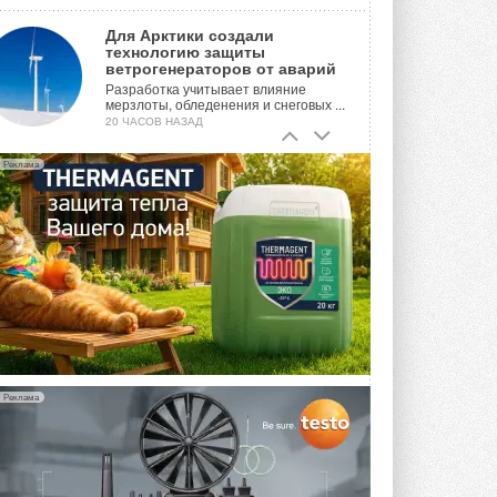
Для Арктики создали
технологию защиты
ветрогенераторов от аварий
Разработка учитывает влияние
мерзлоты, обледенения и снеговых ...
20 ЧАСОВ НАЗАД
Гибридный тепловой насос PV/T
Реклама
с одним общим испарителем
Исследователи предложили
конструкцию двухисточникового ...
ВЧЕРА
21-й ежегодный форум
«ЦОД-2026»
Мероприятие пройдет 2-3 сентября в
отеле Radisson Slavyanskaya. Форум
посетит более двух тысяч участников ...
ВЧЕРА
Реклама
Китайская Shenling представила
линейку тепловых насосов
«воздух-вода» на R290
Серия ThermaX R290 All-In-One
включает три модели ...