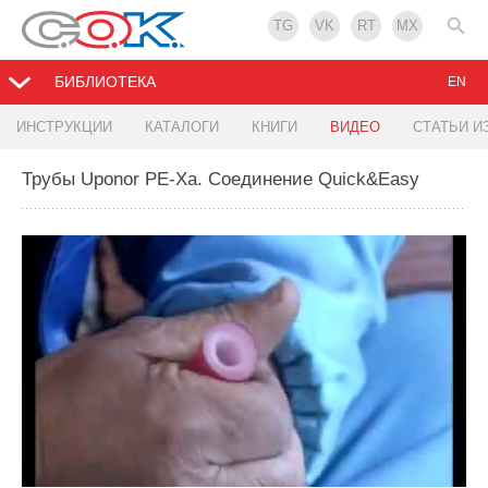
TG
VK
RT
MX
БИБЛИОТЕКА
EN
ИНСТРУКЦИИ
КАТАЛОГИ
КНИГИ
ВИДЕО
СТАТЬИ И
Трубы Uponor PE-Xa. Соединение Quick&Easy