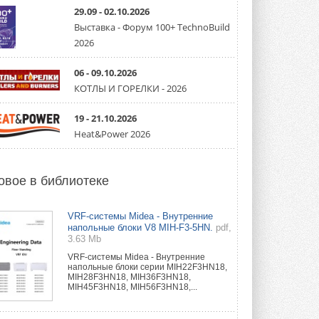
партнёрство за Уралом
29.09 - 02.10.2026
Президент Омского землячества в
Москве Михаил Тимошенко посетил
Выставка - Форум 100+ TechnoBuild
Омск с трёхдневным рабочим визитом ...
2026
31 ИЮЛЯ 2026
06 - 09.10.2026
Carrier модернизирует
флагманский чиллер AquaEdge
КОТЛЫ И ГОРЕЛКИ - 2026
19XR
Чиллер получил новую версию,
19 - 21.10.2026
работающую на хладагенте R1234ze ...
31 ИЮЛЯ 2026
Heat&Power 2026
Mitsubishi расширяет
направление систем
охлаждения для ЦОД
овое в библиотеке
Mitsubishi Electric создаёт в США новую
компанию MEHITS US Inc. ...
31 ИЮЛЯ 2026
VRF-системы Midea - Внутренние
напольные блоки V8 MIH-F3-5HN.
pdf,
3.63 Mb
США запретили использование
иностранных инверторов
VRF-системы Midea - Внутренние
28 июля 2026 года Федеральная
напольные блоки серии MIH22F3HN18,
комиссия по связи США (FCC) обновила
MIH28F3HN18, MIH36F3HN18,
свой специальный перечень Covered ...
MIH45F3HN18, MIH56F3HN18,...
31 ИЮЛЯ 2026