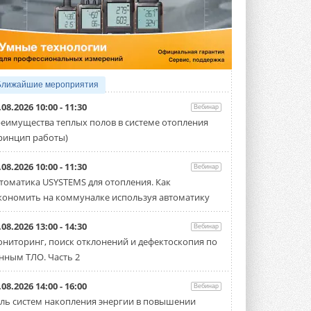
5 АВГУСТА 2026
21-й ежегодный форум
«ЦОД-2026»
Мероприятие пройдет 2-3 сентября в
отеле Radisson Slavyanskaya. Форум
посетит более двух тысяч участников ...
Ближайшие мероприятия
5 АВГУСТА 2026
.08.2026 10:00 - 11:30
Вебинар
Китайская Shenling представила
еимущества теплых полов в системе отопления
линейку тепловых насосов
ринцип работы)
«воздух-вода» на R290
Серия ThermaX R290 All-In-One
включает три модели ...
.08.2026 10:00 - 11:30
Вебинар
4 АВГУСТА 2026
томатика USYSTEMS для отопления. Как
кономить на коммуналке используя автоматику
Тепловые насосы в связке с
солнечной генерацией и
накопителем снижают
.08.2026 13:00 - 14:30
Вебинар
потребление на 60%
ниторинг, поиск отклонений и дефектоскопия по
Исследователи из Италии установили ...
нным ТЛО. Часть 2
4 АВГУСТА 2026
«РУСКЛИМАТ Fest 2026» в Уфе
.08.2026 14:00 - 16:00
Вебинар
собрал свыше 700 профи
ль систем накопления энергии в повышении
климатической отрасли