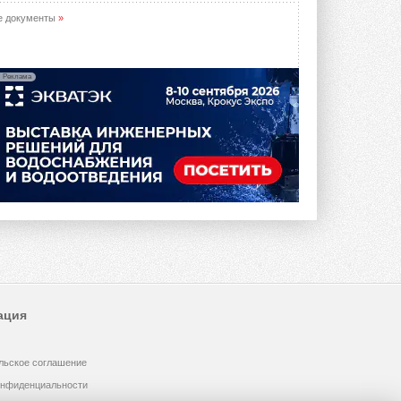
опроса Daikin о восприятии жары ...
28 ИЮЛЯ 2026
е документы
»
CDU производства LG прошёл
валидацию NVIDIA для ИИ-дата-
центров
Реклама
Компания становится официальным
партнёром NVIDIA по системам ...
28 ИЮЛЯ 2026
В Великобритании предлагают
сделать кондиционирование
обязательным для новостроек
Либеральные демократы внесли
предложение оснащать все новые ...
1
28 ИЮЛЯ 2026
В Подмосковье запустят
производство холодильной
техники и теплообменного
оборудования
ация
Проект реализует компания «ВЕЗА» ...
28 ИЮЛЯ 2026
льское соглашение
Ридан объявил о старте продаж
автоматического
онфиденциальности
балансировочного клапана