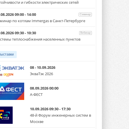
тойчивости и гибкости электрических сетей
Организатором выступил торгово-
производственный холдинг ...
3 АВГУСТА 2026
.08.2026 09:00 - 14:00
Семинар
минар по котлам Immergas в Санкт-Петербурге
«Датарк» испытал модульный
ЦОД с плотностью 54 кВт на
стойку
.08.2026 09:30 - 10:30
Вебинар
Испытания прошли на собственной
стемы теплоснабжения населенных пунктов
производственной площадке и были ...
3 АВГУСТА 2026
Выставки
Samsung выпускает VRF-
систему DVM на R32
Линейка включает семь типоразмеров
08 - 10.09.2026
производительностью от 22,4 до 56 кВт.
ЭкваТэк 2026
Суммарная длина трубопроводов ...
3 АВГУСТА 2026
08.09.2026 00:00
«СиСофт Девелопмент» подвел
А-ФЕСТ
итоги конкурса студенческих
проектов «ТИМ-лидеры 2026»
Новый сезон конкурса «ТИМ-лидеры»
10.09.2026 09:30 - 17:30
стартует уже в сентябре 2026 года ...
3 АВГУСТА 2026
48-й Форум инженерных систем в
Москве
«Русклимат» укрепляет