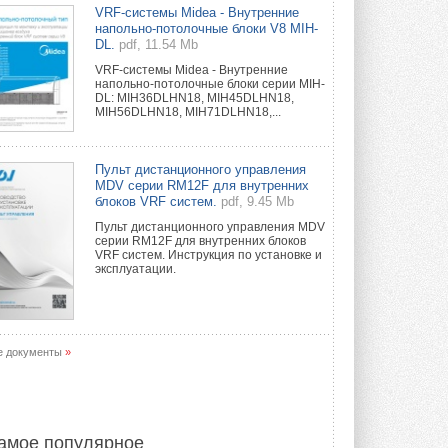
Уже через месяц в России
VRF-системы Midea - Внутренние
можно будет устанавливать
напольно-потолочные блоки V8 MIH-
солнечные панели в МКД
DL.
pdf, 11.54 Mb
С 1 сентября снимается запрет на
VRF-системы Midea - Внутренние
микрогенерацию в многоквартирных ...
напольно-потолочные блоки серии MIH-
30 ИЮЛЯ 2026
DL: MIH36DLHN18, MIH45DLHN18,
MIH56DLHN18, MIH71DLHN18,...
Канальные вентиляторы с ЕС-
двигателями Sysimple TRS EC
Poti
Пульт дистанционного управления
Новинка от Системэйр —
MDV серии RM12F для внутренних
прямоугольный канальный ...
блоков VRF систем.
pdf, 9.45 Mb
30 ИЮЛЯ 2026
Пульт дистанционного управления MDV
серии RM12F для внутренних блоков
Краска для окон: как выбрать
VRF систем. Инструкция по установке и
состав, который не
эксплуатации.
растрескается после первой
зимы
Частые вопросы о краске для окон ...
30 ИЮЛЯ 2026
е документы
»
СИЭНПИ РУС представила
новую серию консольных
насосов NM
Усовершенствованная гидравлика
помогает снизить энергопотребление ...
амое популярное
30 ИЮЛЯ 2026