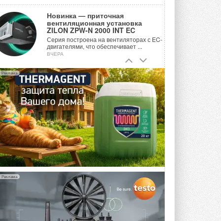
Новинка — приточная
вентиляционная установка
ZILON ZPW-N 2000 INT EC
Серия построена на вентиляторах с EC-
двигателями, что обеспечивает ...
ВЧЕРА
Учёные ЮУрГУ создали
Реклама
каскадную установку,
объединяющую солнечную и
геотермальную энергию
Природосберегающие технологии ...
ВЧЕРА
Для Арктики создали
технологию защиты
ветрогенераторов от аварий
Разработка учитывает влияние
мерзлоты, обледенения и снеговых ...
ВЧЕРА
Реклама
Гибридный тепловой насос PV/T
с одним общим испарителем
Исследователи предложили
конструкцию двухисточникового ...