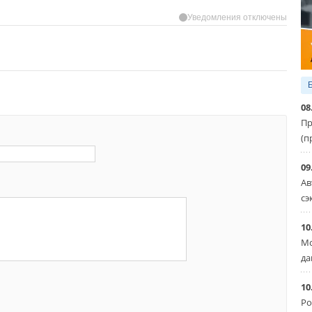
Уведомления отключены
08
Пр
(п
09
Ав
сэ
10
Мо
да
10
Ро