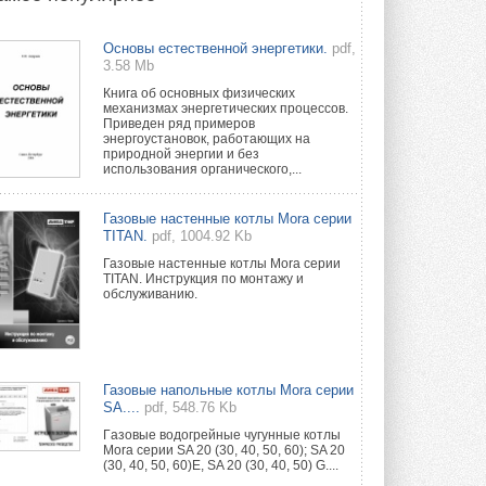
Группа «Теплолюкс» открыла
Основы естественной энергетики.
pdf,
новую производственную
3.58 Mb
площадку
Открытие нового завода состоялось
Книга об основных физических
сегодня в Мытищах ...
механизмах энергетических процессов.
29 ИЮЛЯ 2026
Приведен ряд примеров
энергоустановок, работающих на
природной энергии и без
Stiebel Eltron — спонсирует
использования органического,...
международные соревнования
25 спортсменов, выступающих в
прыжках с трамплина и лыжном
Газовые настенные котлы Mora серии
двоеборье на международных ...
TITAN.
pdf, 1004.92 Kb
29 ИЮЛЯ 2026
Газовые настенные котлы Mora серии
TITAN. Инструкция по монтажу и
Новый фирменный магазин
обслуживанию.
Midea открылся в Сургуте
Компания «Даичи» совместно с
партнером «Энердрим» открыла новый
фирменный магазин Midea в Сургуте ...
29 ИЮЛЯ 2026
Газовые напольные котлы Mora серии
SA....
pdf, 548.76 Kb
Токио — лидер по
интенсивности использования
Гaзовые водогрeйные чугунные котлы
кондиционеров
Mora серии SA 20 (30, 40, 50, 60); SA 20
(30, 40, 50, 60)E, SA 20 (30, 40, 50) G....
Данные получены в ходе очередного