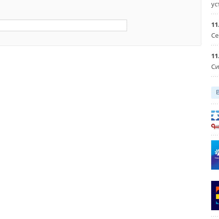
ус
11
Се
11
Си