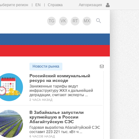
ыберите регион
EN
Справка
Авторизация
TG
VK
RT
MX
EN
Новости рынка
Российский коммунальный
ресурс на исходе
Заниженные тарифы ведут
инфраструктуру ЖКХ к дальнейшей
деградации, считают эксперты ...
2 ЧАСА НАЗАД
В Забайкалье запустили
крупнейшую в России
Абагайтуйскую СЭС
Годовая выработка Абагайтуйской СЭС
составит 223 221 тыс. кВт-ч ...
6 ЧАСОВ НАЗАД