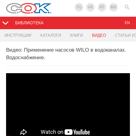
TG
VK
RT
MX
БИБЛИОТЕКА
EN
ИНСТРУКЦИИ
КАТАЛОГИ
КНИГИ
ВИДЕО
СТАТЬИ И
Видео: Применение насосов WILO в водоканалах.
Водоснабжение.