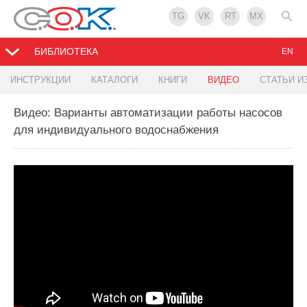
TG
VK
RT
MX
БИБЛИОТЕКА
EN
ИНСТРУКЦИИ
КАТАЛОГИ
КНИГИ
ВИДЕО
СТАТЬИ И
Видео: Варианты автоматизации работы насосов
для индивидуального водоснабжения