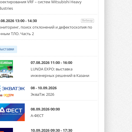
оектирования VRF – систем Mitsubishi Heavy
производительностью от 22,4 до 56 кВт.
Суммарная длина трубопроводов ...
dustries
3 АВГУСТА 2026
.08.2026 13:00 - 14:30
Вебинар
«СиСофт Девелопмент» подвел
ниторинг, поиск отклонений и дефектоскопия по
итоги конкурса студенческих
проектов «ТИМ-лидеры 2026»
нным ТЛО. Часть 2
Новый сезон конкурса «ТИМ-лидеры»
стартует уже в сентябре 2026 года ...
3 АВГУСТА 2026
Выставки
«Русклимат» укрепляет
партнёрство за Уралом
07.08.2026 11:00 - 16:00
Президент Омского землячества в
LUNDA EXPO: выставка
Москве Михаил Тимошенко посетил
инженерных решений в Казани
Омск с трёхдневным рабочим визитом ...
31 ИЮЛЯ 2026
08 - 10.09.2026
Carrier модернизирует
ЭкваТэк 2026
флагманский чиллер AquaEdge
19XR
Чиллер получил новую версию,
08.09.2026 00:00
работающую на хладагенте R1234ze ...
А-ФЕСТ
31 ИЮЛЯ 2026
Mitsubishi расширяет
10.09.2026 09:30 - 17:30