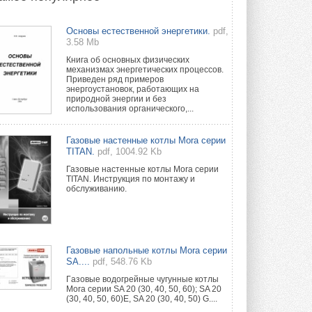
Новый фирменный магазин
Основы естественной энергетики.
pdf,
Midea открылся в Сургуте
3.58 Mb
Компания «Даичи» совместно с
партнером «Энердрим» открыла новый
Книга об основных физических
фирменный магазин Midea в Сургуте ...
механизмах энергетических процессов.
29 ИЮЛЯ 2026
Приведен ряд примеров
энергоустановок, работающих на
природной энергии и без
Токио — лидер по
использования органического,...
интенсивности использования
кондиционеров
Данные получены в ходе очередного
Газовые настенные котлы Mora серии
опроса Daikin о восприятии жары ...
TITAN.
pdf, 1004.92 Kb
28 ИЮЛЯ 2026
Газовые настенные котлы Mora серии
TITAN. Инструкция по монтажу и
CDU производства LG прошёл
обслуживанию.
валидацию NVIDIA для ИИ-дата-
центров
Компания становится официальным
партнёром NVIDIA по системам ...
28 ИЮЛЯ 2026
Газовые напольные котлы Mora серии
SA....
pdf, 548.76 Kb
В Великобритании предлагают
сделать кондиционирование
Гaзовые водогрeйные чугунные котлы
обязательным для новостроек
Mora серии SA 20 (30, 40, 50, 60); SA 20
(30, 40, 50, 60)E, SA 20 (30, 40, 50) G....
Либеральные демократы внесли