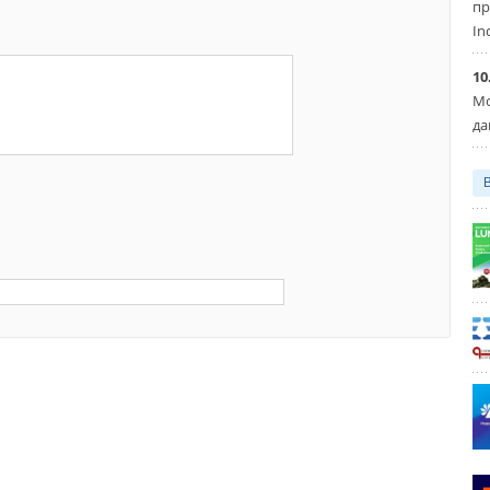
пр
In
10
Мо
да