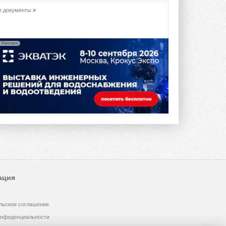
предложение оснащать все новые ...
1
28 ИЮЛЯ 2026
е документы
»
В Подмосковье запустят
производство холодильной
техники и теплообменного
Реклама
оборудования
Проект реализует компания «ВЕЗА» ...
28 ИЮЛЯ 2026
Ридан объявил о старте продаж
автоматического
балансировочного клапана
Клапан APT‑R3 производится на заводе
в Лешково (Московская область) ...
27 ИЮЛЯ 2026
Шумоглушители собственного
производства от компании
TURKOV
Новая линейка пластинчатых
ация
прямоугольных шумоглушителей ...
27 ИЮЛЯ 2026
льское соглашение
Aquatherm Almaty 2026:
ключевая платформа для
онфиденциальности
развития инженерных систем