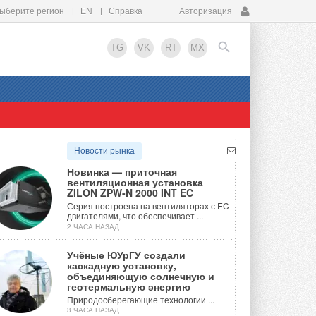
ыберите регион
EN
Справка
Авторизация
TG
VK
RT
MX
EN
Новости рынка
Новинка — приточная
вентиляционная установка
ZILON ZPW-N 2000 INT EC
Серия построена на вентиляторах с EC-
двигателями, что обеспечивает ...
2 ЧАСА НАЗАД
Учёные ЮУрГУ создали
каскадную установку,
объединяющую солнечную и
геотермальную энергию
Природосберегающие технологии ...
3 ЧАСА НАЗАД