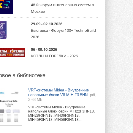
направление систем
охлаждения для ЦОД
48-й Форум инженерных систем в
Mitsubishi Electric создаёт в США новую
Москве
компанию MEHITS US Inc. ...
31 ИЮЛЯ 2026
29.09 - 02.10.2026
Выставка - Форум 100+ TechnoBuild
США запретили использование
иностранных инверторов
2026
28 июля 2026 года Федеральная
комиссия по связи США (FCC) обновила
свой специальный перечень Covered ...
06 - 09.10.2026
31 ИЮЛЯ 2026
КОТЛЫ И ГОРЕЛКИ - 2026
Уже через месяц в России
можно будет устанавливать
солнечные панели в МКД
овое в библиотеке
С 1 сентября снимается запрет на
микрогенерацию в многоквартирных ...
30 ИЮЛЯ 2026
VRF-системы Midea - Внутренние
напольные блоки V8 MIH-F3-5HN.
pdf,
3.63 Mb
Канальные вентиляторы с ЕС-
двигателями Sysimple TRS EC
VRF-системы Midea - Внутренние
Poti
напольные блоки серии MIH22F3HN18,
Новинка от Системэйр —
MIH28F3HN18, MIH36F3HN18,
прямоугольный канальный ...
MIH45F3HN18, MIH56F3HN18,...
30 ИЮЛЯ 2026