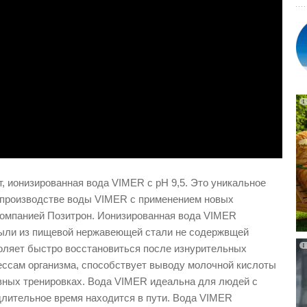
 ионизированная вода VIMER с pH 9,5. Это уникальное
 производстве воды VIMER с применением новых
компанией Позитрон. Ионизированная вода VIMER
тыли из пищевой нержавеющей стали не содержвщей
оляет быстро восстановиться после изнурительных
ессам организма, способствует выводу молочной кислоты
вных тренировках. Вода VIMER идеальна для людей с
длительное время находится в пути. Вода VIMER