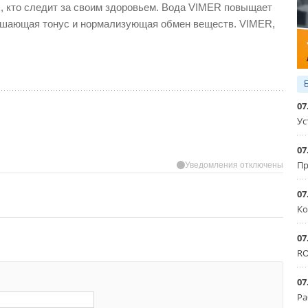
х, кто следит за своим здоровьем. Вода VIMER повыщает
вышающая тонус и нормализующая обмен веществ. VIMER,
07
Ус
07
Пр
Уведомления отключены
07
Ко
07
RO
07
Ра