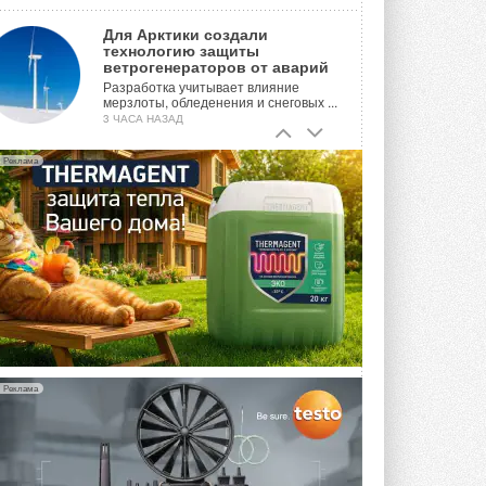
Для Арктики создали
технологию защиты
ветрогенераторов от аварий
Разработка учитывает влияние
мерзлоты, обледенения и снеговых ...
3 ЧАСА НАЗАД
Гибридный тепловой насос PV/T
Реклама
с одним общим испарителем
Исследователи предложили
конструкцию двухисточникового ...
ВЧЕРА
21-й ежегодный форум
«ЦОД-2026»
Мероприятие пройдет 2-3 сентября в
отеле Radisson Slavyanskaya. Форум
посетит более двух тысяч участников ...
ВЧЕРА
Реклама
Китайская Shenling представила
линейку тепловых насосов
«воздух-вода» на R290
Серия ThermaX R290 All-In-One
включает три модели ...