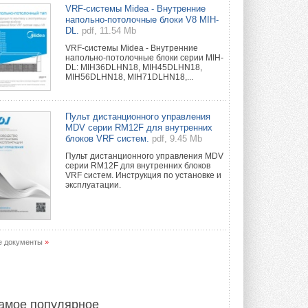
Краска для окон: как выбрать
VRF-системы Midea - Внутренние
состав, который не
напольно-потолочные блоки V8 MIH-
растрескается после первой
DL.
pdf, 11.54 Mb
зимы
VRF-системы Midea - Внутренние
Частые вопросы о краске для окон ...
напольно-потолочные блоки серии MIH-
30 ИЮЛЯ 2026
DL: MIH36DLHN18, MIH45DLHN18,
MIH56DLHN18, MIH71DLHN18,...
СИЭНПИ РУС представила
новую серию консольных
насосов NM
Пульт дистанционного управления
Усовершенствованная гидравлика
MDV серии RM12F для внутренних
помогает снизить энергопотребление ...
блоков VRF систем.
pdf, 9.45 Mb
30 ИЮЛЯ 2026
Пульт дистанционного управления MDV
серии RM12F для внутренних блоков
Группа «Теплолюкс» открыла
VRF систем. Инструкция по установке и
новую производственную
эксплуатации.
площадку
Открытие нового завода состоялось
сегодня в Мытищах ...
29 ИЮЛЯ 2026
е документы
»
Stiebel Eltron — спонсирует
международные соревнования
25 спортсменов, выступающих в
прыжках с трамплина и лыжном
двоеборье на международных ...
амое популярное
29 ИЮЛЯ 2026