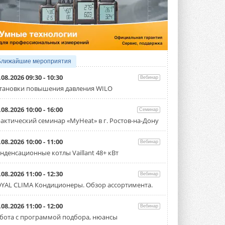
4 АВГУСТА 2026
Тепловые насосы в связке с
солнечной генерацией и
накопителем снижают
потребление на 60%
Исследователи из Италии установили ...
Ближайшие мероприятия
4 АВГУСТА 2026
.08.2026 09:30 - 10:30
Вебинар
«РУСКЛИМАТ Fest 2026» в Уфе
тановки повышения давления WILO
собрал свыше 700 профи
климатической отрасли
.08.2026 10:00 - 16:00
Семинар
Организатором выступил торгово-
производственный холдинг ...
актический семинар «MyHeat» в г. Ростов-на-Дону
3 АВГУСТА 2026
.08.2026 10:00 - 11:00
Вебинар
«Датарк» испытал модульный
нденсационные котлы Vaillant 48+ кВт
ЦОД с плотностью 54 кВт на
стойку
Испытания прошли на собственной
.08.2026 11:00 - 12:30
Вебинар
производственной площадке и были ...
YAL CLIMA Кондиционеры. Обзор ассортимента.
3 АВГУСТА 2026
Samsung выпускает VRF-
.08.2026 11:00 - 12:00
Вебинар
систему DVM на R32
бота с программой подбора, нюансы
Линейка включает семь типоразмеров