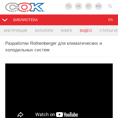
TG
VK
RT
MX
БИБЛИОТЕКА
EN
ИНСТРУКЦИИ
КАТАЛОГИ
КНИГИ
ВИДЕО
СТАТЬИ И
Разработки Rothenberger для климатических и
холодильных систем