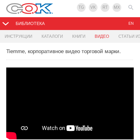
TG
VK
RT
MX
БИБЛИОТЕКА
EN
ИНСТРУКЦИИ
КАТАЛОГИ
КНИГИ
ВИДЕО
СТАТЬИ И
Tiemme, корпоративное видео торговой марки.