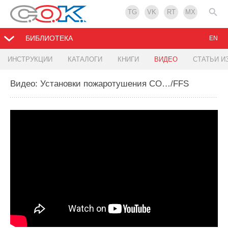
TG
VK
RT
MX
БИБЛИОТЕКА
EN
ИНСТРУКЦИИ
КАТАЛОГИ
КНИГИ
ВИДЕО
СТАТЬИ И
Видео: Установки пожаротушения CO…/FFS