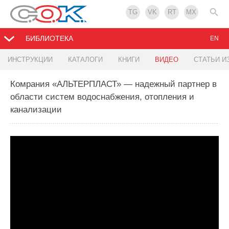
TG
VK
RT
MX
БИБЛИОТЕКА
EN
ИНСТРУКЦИИ
КАТАЛОГИ
КНИГИ
ВИДЕО
СТАТЬИ И
Комрания «АЛЬТЕРПЛАСТ» — надежный партнер в
области систем водоснабжения, отопления и
канализации