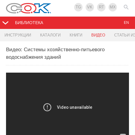
TG
VK
RT
MX
БИБЛИОТЕКА
EN
ИНСТРУКЦИИ
КАТАЛОГИ
КНИГИ
ВИДЕО
СТАТЬИ И
Видео: Системы хозяйственно-питьевого
водоснабжения зданий