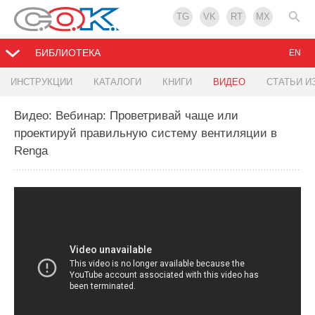
TG
VK
RT
MX
БИБЛИОТЕКА
EN
ИНСТРУКЦИИ
КАТАЛОГИ
КНИГИ
ВИДЕО
СТАТЬИ И
Видео: Вебинар: Проветривай чаще или
проектируй правильную систему вентиляции в
Rengа