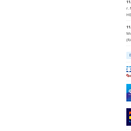
11
г.
HE
11
Мо
(R