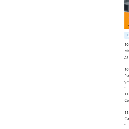
10
Мо
да
10
Ро
ус
11
Се
11
Си