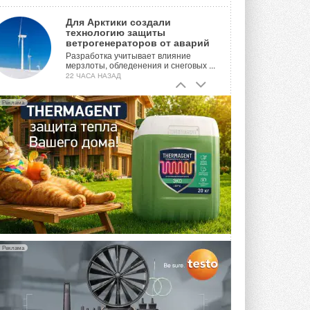
Для Арктики создали
технологию защиты
ветрогенераторов от аварий
Разработка учитывает влияние
мерзлоты, обледенения и снеговых ...
22 ЧАСА НАЗАД
Гибридный тепловой насос PV/T
Реклама
с одним общим испарителем
Исследователи предложили
конструкцию двухисточникового ...
ВЧЕРА
21-й ежегодный форум
«ЦОД-2026»
Мероприятие пройдет 2-3 сентября в
отеле Radisson Slavyanskaya. Форум
посетит более двух тысяч участников ...
ВЧЕРА
Реклама
Китайская Shenling представила
линейку тепловых насосов
«воздух-вода» на R290
Серия ThermaX R290 All-In-One
включает три модели ...