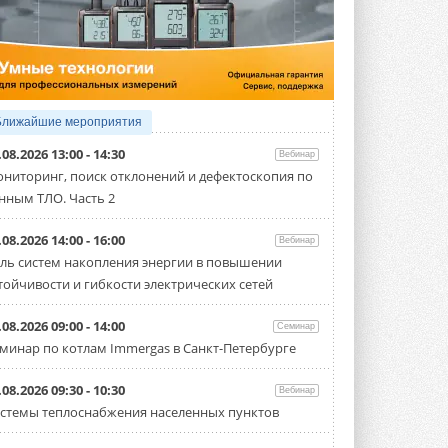
4 АВГУСТА 2026
Тепловые насосы в связке с
солнечной генерацией и
накопителем снижают
потребление на 60%
Исследователи из Италии установили ...
Ближайшие мероприятия
4 АВГУСТА 2026
.08.2026 13:00 - 14:30
Вебинар
«РУСКЛИМАТ Fest 2026» в Уфе
ниторинг, поиск отклонений и дефектоскопия по
собрал свыше 700 профи
нным ТЛО. Часть 2
климатической отрасли
Организатором выступил торгово-
производственный холдинг ...
.08.2026 14:00 - 16:00
Вебинар
3 АВГУСТА 2026
ль систем накопления энергии в повышении
тойчивости и гибкости электрических сетей
«Датарк» испытал модульный
ЦОД с плотностью 54 кВт на
стойку
.08.2026 09:00 - 14:00
Семинар
Испытания прошли на собственной
минар по котлам Immergas в Санкт-Петербурге
производственной площадке и были ...
3 АВГУСТА 2026
.08.2026 09:30 - 10:30
Вебинар
Samsung выпускает VRF-
стемы теплоснабжения населенных пунктов
систему DVM на R32
Линейка включает семь типоразмеров