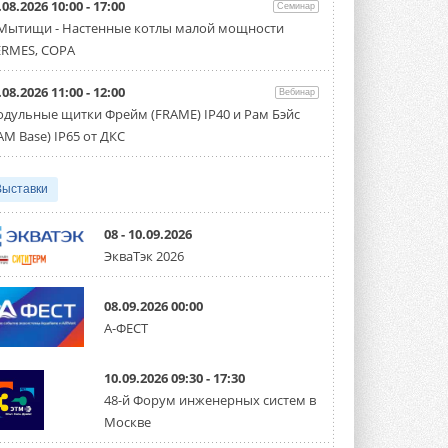
.08.2026 10:00 - 17:00
производительностью от 22,4 до 56 кВт.
Семинар
Суммарная длина трубопроводов ...
 Мытищи - Настенные котлы малой мощности
3 АВГУСТА 2026
RMES, COPA
«СиСофт Девелопмент» подвел
.08.2026 11:00 - 12:00
итоги конкурса студенческих
Вебинар
проектов «ТИМ-лидеры 2026»
дульные щитки Фрейм (FRAME) IP40 и Рам Бэйс
Новый сезон конкурса «ТИМ-лидеры»
AM Base) IP65 от ДКС
стартует уже в сентябре 2026 года ...
3 АВГУСТА 2026
Выставки
«Русклимат» укрепляет
партнёрство за Уралом
Президент Омского землячества в
08 - 10.09.2026
Москве Михаил Тимошенко посетил
ЭкваТэк 2026
Омск с трёхдневным рабочим визитом ...
31 ИЮЛЯ 2026
08.09.2026 00:00
Carrier модернизирует
А-ФЕСТ
флагманский чиллер AquaEdge
19XR
Чиллер получил новую версию,
10.09.2026 09:30 - 17:30
работающую на хладагенте R1234ze ...
31 ИЮЛЯ 2026
48-й Форум инженерных систем в
Москве
Mitsubishi расширяет