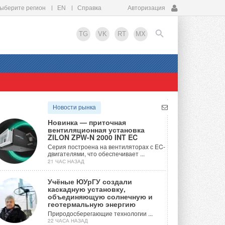
ыберите регион
EN
Справка
Авторизация
TG
VK
RT
MX
EN
Новости рынка
Новинка — приточная
вентиляционная установка
ZILON ZPW-N 2000 INT EC
Серия построена на вентиляторах с EC-
двигателями, что обеспечивает ...
21 ЧАС НАЗАД
Учёные ЮУрГУ создали
каскадную установку,
объединяющую солнечную и
геотермальную энергию
Природосберегающие технологии ...
22 ЧАСА НАЗАД