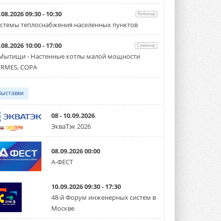
Организатором выступил торгово-
производственный холдинг ...
.08.2026 09:30 - 10:30
Вебинар
3 АВГУСТА 2026
стемы теплоснабжения населенных пунктов
«Датарк» испытал модульный
.08.2026 10:00 - 17:00
ЦОД с плотностью 54 кВт на
Семинар
стойку
 Мытищи - Настенные котлы малой мощности
Испытания прошли на собственной
RMES, COPA
производственной площадке и были ...
3 АВГУСТА 2026
Выставки
Samsung выпускает VRF-
систему DVM на R32
Линейка включает семь типоразмеров
08 - 10.09.2026
производительностью от 22,4 до 56 кВт.
ЭкваТэк 2026
Суммарная длина трубопроводов ...
3 АВГУСТА 2026
08.09.2026 00:00
«СиСофт Девелопмент» подвел
А-ФЕСТ
итоги конкурса студенческих
проектов «ТИМ-лидеры 2026»
Новый сезон конкурса «ТИМ-лидеры»
10.09.2026 09:30 - 17:30
стартует уже в сентябре 2026 года ...
3 АВГУСТА 2026
48-й Форум инженерных систем в
Москве
«Русклимат» укрепляет