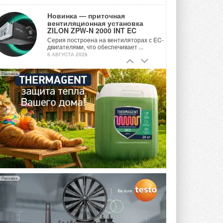
Новинка — приточная
вентиляционная установка
ZILON ZPW-N 2000 INT EC
Серия построена на вентиляторах с EC-
двигателями, что обеспечивает ...
6 АВГУСТА 2026
Учёные ЮУрГУ создали
Реклама
каскадную установку,
объединяющую солнечную и
геотермальную энергию
Природосберегающие технологии ...
6 АВГУСТА 2026
Для Арктики создали
технологию защиты
ветрогенераторов от аварий
Разработка учитывает влияние
мерзлоты, обледенения и снеговых ...
6 АВГУСТА 2026
Реклама
Гибридный тепловой насос PV/T
с одним общим испарителем
Исследователи предложили
конструкцию двухисточникового ...