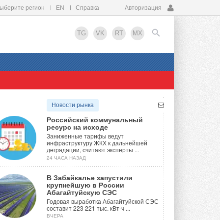
ыберите регион
EN
Справка
Авторизация
TG
VK
RT
MX
EN
Новости рынка
Российский коммунальный
ресурс на исходе
Заниженные тарифы ведут
инфраструктуру ЖКХ к дальнейшей
деградации, считают эксперты ...
24 ЧАСА НАЗАД
В Забайкалье запустили
крупнейшую в России
Абагайтуйскую СЭС
Годовая выработка Абагайтуйской СЭС
составит 223 221 тыс. кВт-ч ...
ВЧЕРА