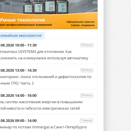
5 АВГУСТА 2026
21-й ежегодный форум
«ЦОД-2026»
Мероприятие пройдет 2-3 сентября в
отеле Radisson Slavyanskaya. Форум
посетит более двух тысяч участников ...
Ближайшие мероприятия
5 АВГУСТА 2026
.08.2026 10:00 - 11:30
Вебинар
Китайская Shenling представила
томатика USYSTEMS для отопления. Как
линейку тепловых насосов
кономить на коммуналке используя автоматику
«воздух-вода» на R290
Серия ThermaX R290 All-In-One
включает три модели ...
.08.2026 13:00 - 14:30
Вебинар
4 АВГУСТА 2026
ниторинг, поиск отклонений и дефектоскопия по
нным ТЛО. Часть 2
Тепловые насосы в связке с
солнечной генерацией и
накопителем снижают
.08.2026 14:00 - 16:00
Вебинар
потребление на 60%
ль систем накопления энергии в повышении
Исследователи из Италии установили ...
тойчивости и гибкости электрических сетей
4 АВГУСТА 2026
«РУСКЛИМАТ Fest 2026» в Уфе
.08.2026 09:00 - 14:00
Семинар
собрал свыше 700 профи
минар по котлам Immergas в Санкт-Петербурге
климатической отрасли