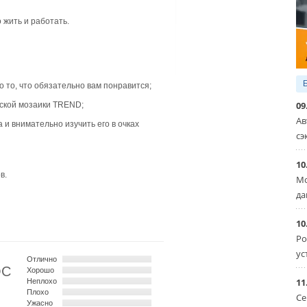
 жить и работать.
 то, что обязательно вам понравится;
09
нской мозаики TREND;
Ав
 и внимательно изучить его в очках
сэ
10
в.
Мо
да
10
Ро
ус
Отлично
ОС
Хорошо
11
Неплохо
Плохо
Се
Ужасно