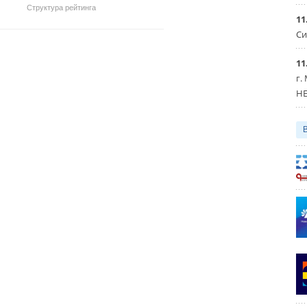
Структура рейтинга
11
Си
11
г.
HE