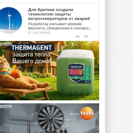
Для Арктики создали
технологию защиты
ветрогенераторов от аварий
Разработка учитывает влияние
мерзлоты, обледенения и снеговых ...
21 ЧАС НАЗАД
Гибридный тепловой насос PV/T
Реклама
с одним общим испарителем
Исследователи предложили
конструкцию двухисточникового ...
ВЧЕРА
21-й ежегодный форум
«ЦОД-2026»
Мероприятие пройдет 2-3 сентября в
отеле Radisson Slavyanskaya. Форум
посетит более двух тысяч участников ...
ВЧЕРА
Реклама
Китайская Shenling представила
линейку тепловых насосов
«воздух-вода» на R290
Серия ThermaX R290 All-In-One
включает три модели ...