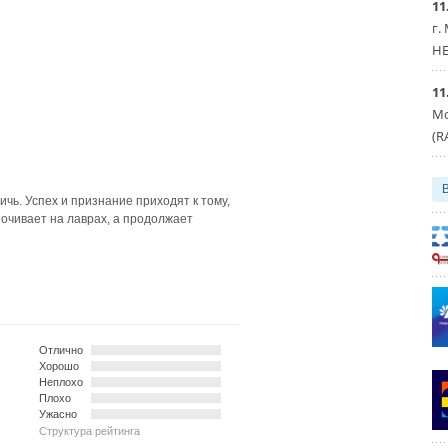
11
г.
HE
11
Мо
(R
ичь. Успех и признание приходят к тому,
почивает на лаврах, а продолжает
Отлично
Хорошо
Неплохо
Плохо
Ужасно
Структура рейтинга