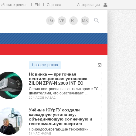
ыберите регион
EN
Справка
Авторизация
TG
VK
RT
MX
EN
Новости рынка
Новинка — приточная
вентиляционная установка
ZILON ZPW-N 2000 INT EC
Серия построена на вентиляторах с EC-
двигателями, что обеспечивает ...
20 ЧАСОВ НАЗАД
Учёные ЮУрГУ создали
каскадную установку,
объединяющую солнечную и
геотермальную энергию
Природосберегающие технологии ...
21 ЧАС НАЗАД