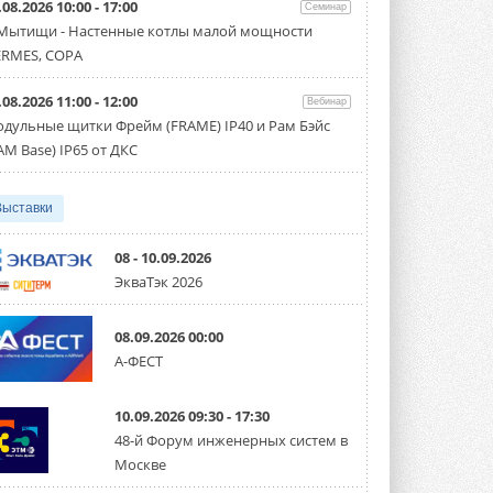
.08.2026 10:00 - 17:00
производительностью от 22,4 до 56 кВт.
Семинар
Суммарная длина трубопроводов ...
 Мытищи - Настенные котлы малой мощности
3 АВГУСТА 2026
RMES, COPA
«СиСофт Девелопмент» подвел
.08.2026 11:00 - 12:00
итоги конкурса студенческих
Вебинар
проектов «ТИМ-лидеры 2026»
дульные щитки Фрейм (FRAME) IP40 и Рам Бэйс
Новый сезон конкурса «ТИМ-лидеры»
AM Base) IP65 от ДКС
стартует уже в сентябре 2026 года ...
3 АВГУСТА 2026
Выставки
«Русклимат» укрепляет
партнёрство за Уралом
Президент Омского землячества в
08 - 10.09.2026
Москве Михаил Тимошенко посетил
ЭкваТэк 2026
Омск с трёхдневным рабочим визитом ...
31 ИЮЛЯ 2026
08.09.2026 00:00
Carrier модернизирует
А-ФЕСТ
флагманский чиллер AquaEdge
19XR
Чиллер получил новую версию,
10.09.2026 09:30 - 17:30
работающую на хладагенте R1234ze ...
31 ИЮЛЯ 2026
48-й Форум инженерных систем в
Москве
Mitsubishi расширяет