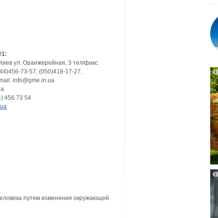
#1:
. Киев ул. Оранжерейная, 3 тел/факс.
044)456-73-57, (050)418-17-27,
mail: info@gme.in.ua
ua
) 456 73 54
.ua
человека путем изменения окружающей