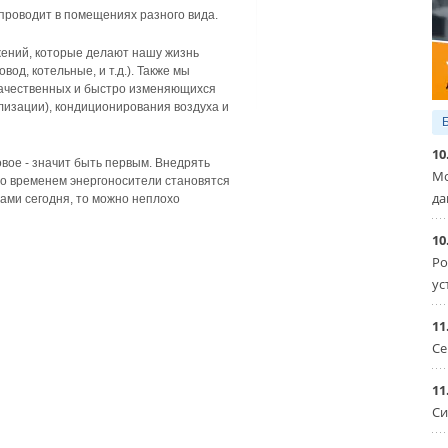
 проводит в помещениях разного вида.
ений, которые делают нашу жизнь
од, котельные, и т.д.). Также мы
качественных и быстро изменяющихся
лизации), кондиционирования воздуха и
10
вое - значит быть первым. Внедрять
Мо
 со временем энергоносители становятся
да
ами сегодня, то можно неплохо
10
Ро
ус
11
Се
11
Си