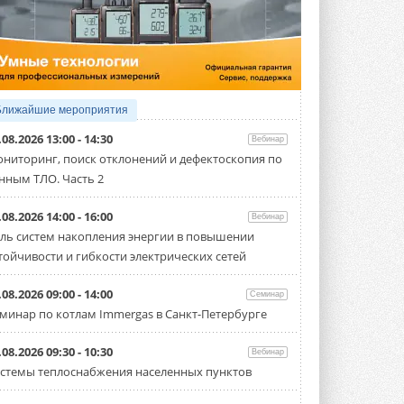
4 АВГУСТА 2026
Тепловые насосы в связке с
солнечной генерацией и
накопителем снижают
потребление на 60%
Исследователи из Италии установили ...
Ближайшие мероприятия
4 АВГУСТА 2026
.08.2026 13:00 - 14:30
Вебинар
«РУСКЛИМАТ Fest 2026» в Уфе
ниторинг, поиск отклонений и дефектоскопия по
собрал свыше 700 профи
нным ТЛО. Часть 2
климатической отрасли
Организатором выступил торгово-
производственный холдинг ...
.08.2026 14:00 - 16:00
Вебинар
3 АВГУСТА 2026
ль систем накопления энергии в повышении
тойчивости и гибкости электрических сетей
«Датарк» испытал модульный
ЦОД с плотностью 54 кВт на
стойку
.08.2026 09:00 - 14:00
Семинар
Испытания прошли на собственной
минар по котлам Immergas в Санкт-Петербурге
производственной площадке и были ...
3 АВГУСТА 2026
.08.2026 09:30 - 10:30
Вебинар
Samsung выпускает VRF-
стемы теплоснабжения населенных пунктов
систему DVM на R32
Линейка включает семь типоразмеров