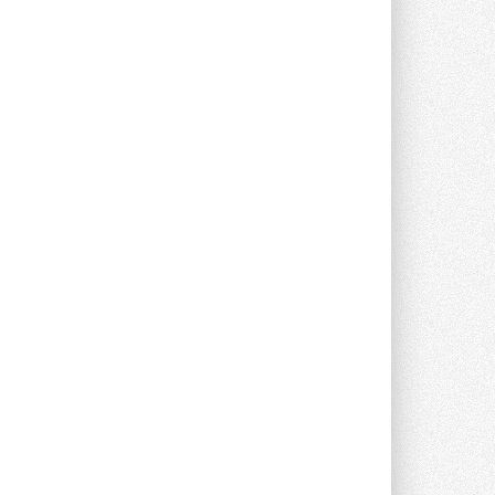
Краска для окон: как выбрать
состав, который не
растрескается после первой
зимы
Частые вопросы о краске для окон ...
30 ИЮЛЯ 2026
СИЭНПИ РУС представила
новую серию консольных
насосов NM
Усовершенствованная гидравлика
помогает снизить энергопотребление ...
30 ИЮЛЯ 2026
Группа «Теплолюкс» открыла
новую производственную
площадку
Открытие нового завода состоялось
сегодня в Мытищах ...
29 ИЮЛЯ 2026
Stiebel Eltron — спонсирует
международные соревнования
25 спортсменов, выступающих в
прыжках с трамплина и лыжном
двоеборье на международных ...
29 ИЮЛЯ 2026