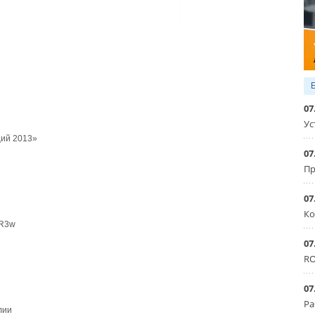
07
Ус
ций 2013»
07
Пр
07
Ко
QR3w
07
RO
07
Ра
лии