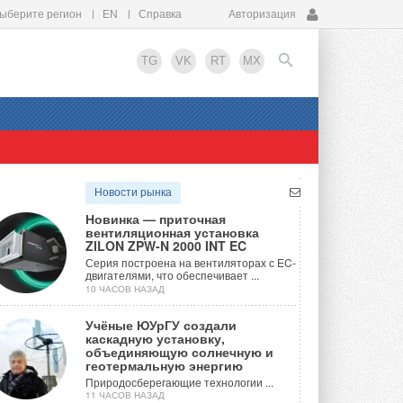
ыберите регион
EN
Справка
Авторизация
TG
VK
RT
MX
EN
Новости рынка
Новинка — приточная
вентиляционная установка
ZILON ZPW-N 2000 INT EC
Серия построена на вентиляторах с EC-
двигателями, что обеспечивает ...
10 ЧАСОВ НАЗАД
Учёные ЮУрГУ создали
каскадную установку,
объединяющую солнечную и
геотермальную энергию
Природосберегающие технологии ...
11 ЧАСОВ НАЗАД