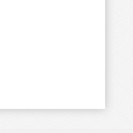
Новый фирменный магазин
Midea открылся в Сургуте
Компания «Даичи» совместно с
партнером «Энердрим» открыла новый
фирменный магазин Midea в Сургуте ...
29 ИЮЛЯ 2026
Токио — лидер по
интенсивности использования
кондиционеров
Данные получены в ходе очередного
опроса Daikin о восприятии жары ...
28 ИЮЛЯ 2026
CDU производства LG прошёл
валидацию NVIDIA для ИИ-дата-
центров
Компания становится официальным
партнёром NVIDIA по системам ...
28 ИЮЛЯ 2026
В Великобритании предлагают
сделать кондиционирование
обязательным для новостроек
Либеральные демократы внесли