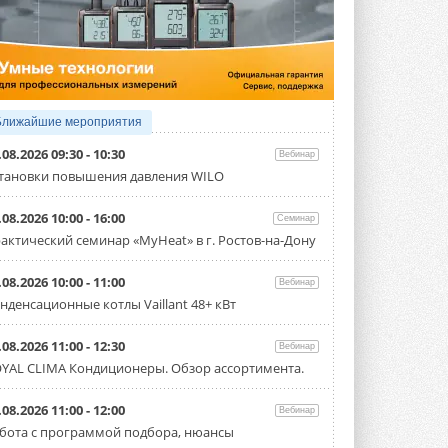
4 АВГУСТА 2026
Тепловые насосы в связке с
солнечной генерацией и
накопителем снижают
потребление на 60%
Исследователи из Италии установили ...
Ближайшие мероприятия
4 АВГУСТА 2026
.08.2026 09:30 - 10:30
Вебинар
«РУСКЛИМАТ Fest 2026» в Уфе
тановки повышения давления WILO
собрал свыше 700 профи
климатической отрасли
.08.2026 10:00 - 16:00
Семинар
Организатором выступил торгово-
производственный холдинг ...
актический семинар «MyHeat» в г. Ростов-на-Дону
3 АВГУСТА 2026
.08.2026 10:00 - 11:00
Вебинар
«Датарк» испытал модульный
нденсационные котлы Vaillant 48+ кВт
ЦОД с плотностью 54 кВт на
стойку
Испытания прошли на собственной
.08.2026 11:00 - 12:30
Вебинар
производственной площадке и были ...
YAL CLIMA Кондиционеры. Обзор ассортимента.
3 АВГУСТА 2026
Samsung выпускает VRF-
.08.2026 11:00 - 12:00
Вебинар
систему DVM на R32
бота с программой подбора, нюансы
Линейка включает семь типоразмеров