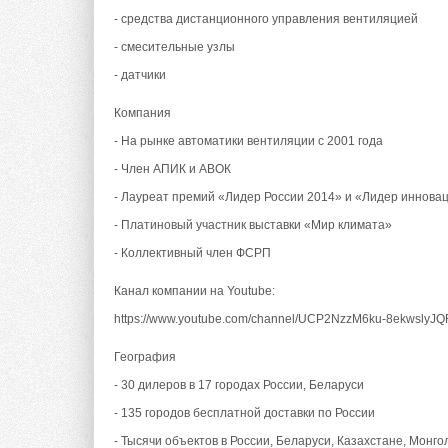
- средства дистанционного управления вентиляцией
- смесительные узлы
- датчики
Компания
- На рынке автоматики вентиляции с 2001 года
- Член АПИК и АВОК
- Лауреат премий «Лидер России 2014» и «Лидер иннова
- Платиновый участник выставки «Мир климата»
- Коллективный член ФСРП
Канал компании на Youtube:
https://www.youtube.com/channel/UCP2NzzM6ku-8ekwslyJ
География
- 30 дилеров в 17 городах России, Беларуси
- 135 городов бесплатной доставки по России
- Тысячи объектов в России, Беларуси, Казахстане, Монго