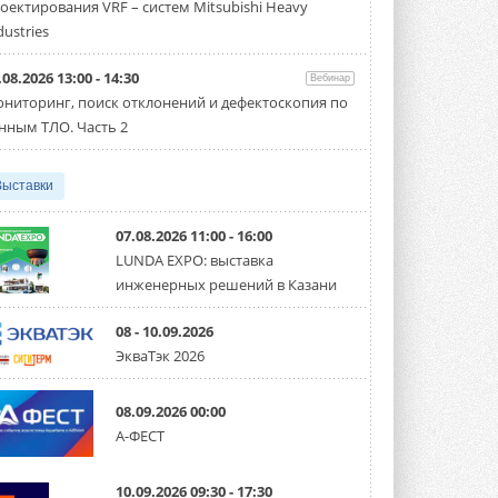
оектирования VRF – систем Mitsubishi Heavy
производительностью от 22,4 до 56 кВт.
Суммарная длина трубопроводов ...
dustries
3 АВГУСТА 2026
.08.2026 13:00 - 14:30
Вебинар
«СиСофт Девелопмент» подвел
ниторинг, поиск отклонений и дефектоскопия по
итоги конкурса студенческих
проектов «ТИМ-лидеры 2026»
нным ТЛО. Часть 2
Новый сезон конкурса «ТИМ-лидеры»
стартует уже в сентябре 2026 года ...
3 АВГУСТА 2026
Выставки
«Русклимат» укрепляет
партнёрство за Уралом
07.08.2026 11:00 - 16:00
Президент Омского землячества в
LUNDA EXPO: выставка
Москве Михаил Тимошенко посетил
инженерных решений в Казани
Омск с трёхдневным рабочим визитом ...
31 ИЮЛЯ 2026
08 - 10.09.2026
Carrier модернизирует
ЭкваТэк 2026
флагманский чиллер AquaEdge
19XR
Чиллер получил новую версию,
08.09.2026 00:00
работающую на хладагенте R1234ze ...
А-ФЕСТ
31 ИЮЛЯ 2026
Mitsubishi расширяет
10.09.2026 09:30 - 17:30