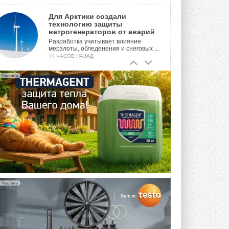
Для Арктики создали
технологию защиты
ветрогенераторов от аварий
Разработка учитывает влияние
мерзлоты, обледенения и снеговых ...
11 ЧАСОВ НАЗАД
Гибридный тепловой насос PV/T
Реклама
с одним общим испарителем
Исследователи предложили
конструкцию двухисточникового ...
ВЧЕРА
21-й ежегодный форум
«ЦОД-2026»
Мероприятие пройдет 2-3 сентября в
отеле Radisson Slavyanskaya. Форум
посетит более двух тысяч участников ...
ВЧЕРА
Реклама
Китайская Shenling представила
линейку тепловых насосов
«воздух-вода» на R290
Серия ThermaX R290 All-In-One
включает три модели ...