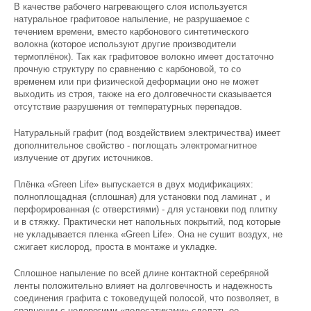
В качестве рабочего нагревающего слоя используется
натуральное графитовое напыление, не разрушаемое с
течением времени, вместо карбонового синтетического
волокна (которое используют другие производители
термоплёнок). Так как графитовое волокно имеет достаточно
прочную структуру по сравнению с карбоновой, то со
временем или при физической деформации оно не может
выходить из строя, также на его долговечности сказывается
отсутствие разрушения от температурных перепадов.
Натуральный графит (под воздействием электричества) имеет
дополнительное свойство - поглощать электромагнитное
излучение от других источников.
Плёнка «Green Life» выпускается в двух модификациях:
полноплощадная (сплошная) для установки под ламинат , и
перфорированная (с отверстиями) - для установки под плитку
и в стяжку. Практически нет напольных покрытий, под которые
не укладывается пленка «Green Life». Она не сушит воздух, не
сжигает кислород, проста в монтаже и укладке.
Сплошное напыление по всей длине контактной серебряной
ленты положительно влияет на долговечность и надежность
соединения графита с токоведущей полосой, что позволяет, в
сравнении с недорогими «полосатиками»,сделать ее