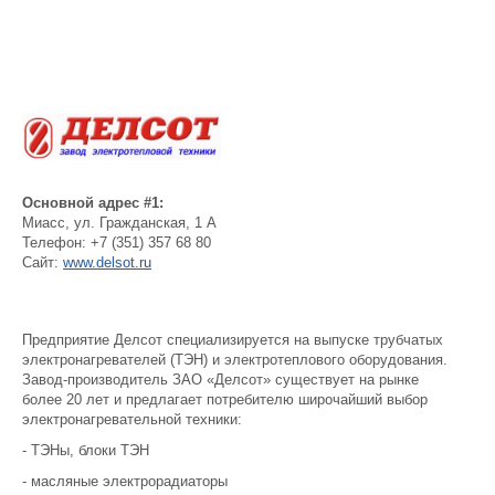
Основной адрес #1:
Миасс
,
ул. Гражданская, 1 А
Телефон:
+7 (351) 357 68 80
Сайт:
www.delsot.ru
Предприятие Делсот специализируется на выпуске трубчaтых
элeктрoнaгрeвaтелей (TЭH) и элeктрoтeплoвoго оборудования.
Завод-производитель ЗАО «Делсот» существует на рынке
более 20 лет и предлагает потребителю широчайший выбор
электронагревательной техники:
- TЭHы, блоки TЭH
- мaсляныe элeктрoрaдиатoры