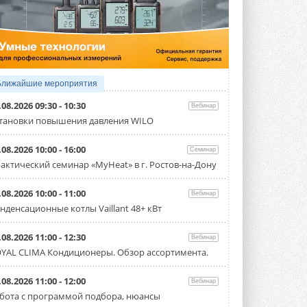
4 АВГУСТА 2026
Тепловые насосы в связке с
солнечной генерацией и
накопителем снижают
потребление на 60%
Исследователи из Италии установили ...
Ближайшие мероприятия
4 АВГУСТА 2026
.08.2026 09:30 - 10:30
Вебинар
«РУСКЛИМАТ Fest 2026» в Уфе
тановки повышения давления WILO
собрал свыше 700 профи
климатической отрасли
.08.2026 10:00 - 16:00
Семинар
Организатором выступил торгово-
производственный холдинг ...
актический семинар «MyHeat» в г. Ростов-на-Дону
3 АВГУСТА 2026
.08.2026 10:00 - 11:00
Вебинар
«Датарк» испытал модульный
нденсационные котлы Vaillant 48+ кВт
ЦОД с плотностью 54 кВт на
стойку
Испытания прошли на собственной
.08.2026 11:00 - 12:30
Вебинар
производственной площадке и были ...
YAL CLIMA Кондиционеры. Обзор ассортимента.
3 АВГУСТА 2026
Samsung выпускает VRF-
.08.2026 11:00 - 12:00
Вебинар
систему DVM на R32
бота с программой подбора, нюансы
Линейка включает семь типоразмеров