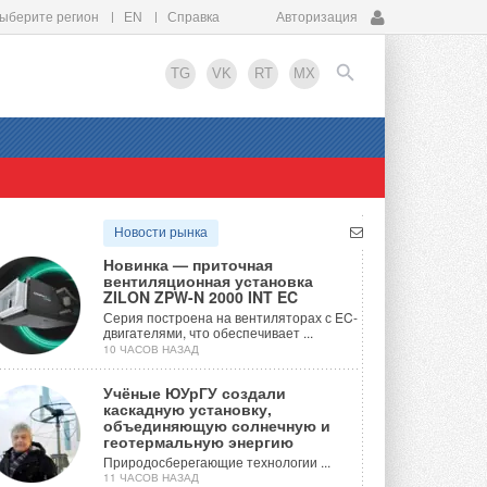
ыберите регион
EN
Справка
Авторизация
TG
VK
RT
MX
EN
Новости рынка
Новинка — приточная
вентиляционная установка
ZILON ZPW-N 2000 INT EC
Серия построена на вентиляторах с EC-
двигателями, что обеспечивает ...
10 ЧАСОВ НАЗАД
Учёные ЮУрГУ создали
каскадную установку,
объединяющую солнечную и
геотермальную энергию
Природосберегающие технологии ...
11 ЧАСОВ НАЗАД