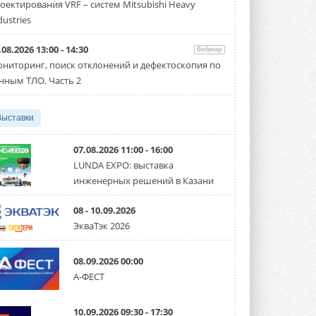
оектирования VRF – систем Mitsubishi Heavy
производительностью от 22,4 до 56 кВт.
Суммарная длина трубопроводов ...
dustries
3 АВГУСТА 2026
.08.2026 13:00 - 14:30
Вебинар
«СиСофт Девелопмент» подвел
ниторинг, поиск отклонений и дефектоскопия по
итоги конкурса студенческих
проектов «ТИМ-лидеры 2026»
нным ТЛО. Часть 2
Новый сезон конкурса «ТИМ-лидеры»
стартует уже в сентябре 2026 года ...
3 АВГУСТА 2026
Выставки
«Русклимат» укрепляет
партнёрство за Уралом
07.08.2026 11:00 - 16:00
Президент Омского землячества в
LUNDA EXPO: выставка
Москве Михаил Тимошенко посетил
инженерных решений в Казани
Омск с трёхдневным рабочим визитом ...
31 ИЮЛЯ 2026
08 - 10.09.2026
Carrier модернизирует
ЭкваТэк 2026
флагманский чиллер AquaEdge
19XR
Чиллер получил новую версию,
08.09.2026 00:00
работающую на хладагенте R1234ze ...
А-ФЕСТ
31 ИЮЛЯ 2026
Mitsubishi расширяет
10.09.2026 09:30 - 17:30