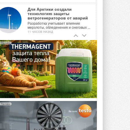
Для Арктики создали
технологию защиты
ветрогенераторов от аварий
Разработка учитывает влияние
мерзлоты, обледенения и снеговых ...
11 ЧАСОВ НАЗАД
Гибридный тепловой насос PV/T
Реклама
с одним общим испарителем
Исследователи предложили
конструкцию двухисточникового ...
ВЧЕРА
21-й ежегодный форум
«ЦОД-2026»
Мероприятие пройдет 2-3 сентября в
отеле Radisson Slavyanskaya. Форум
посетит более двух тысяч участников ...
ВЧЕРА
Реклама
Китайская Shenling представила
линейку тепловых насосов
«воздух-вода» на R290
Серия ThermaX R290 All-In-One
включает три модели ...