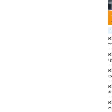
07
Ус
07
Пр
07
Ко
07
RO
07
Ра