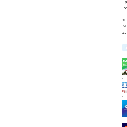
пр
In
10
Мо
да