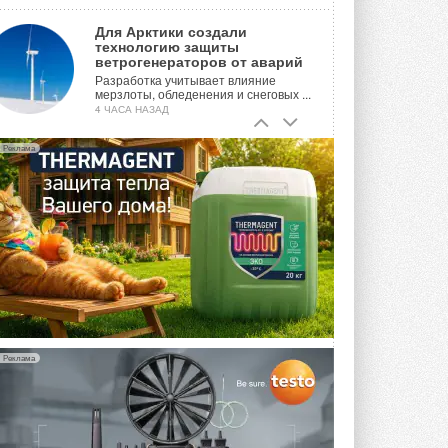
Для Арктики создали
технологию защиты
ветрогенераторов от аварий
Разработка учитывает влияние
мерзлоты, обледенения и снеговых ...
4 ЧАСА НАЗАД
Гибридный тепловой насос PV/T
Реклама
с одним общим испарителем
Исследователи предложили
конструкцию двухисточникового ...
ВЧЕРА
21-й ежегодный форум
«ЦОД-2026»
Мероприятие пройдет 2-3 сентября в
отеле Radisson Slavyanskaya. Форум
посетит более двух тысяч участников ...
ВЧЕРА
Реклама
Китайская Shenling представила
линейку тепловых насосов
«воздух-вода» на R290
Серия ThermaX R290 All-In-One
включает три модели ...