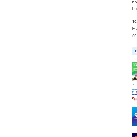
пр
In
10
Мо
да