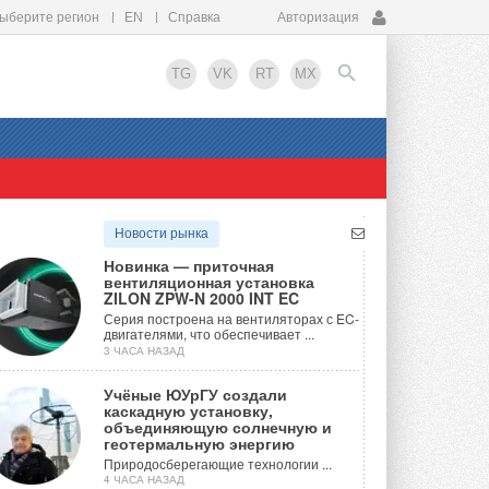
ыберите регион
EN
Справка
Авторизация
TG
VK
RT
MX
EN
Новости рынка
Новинка — приточная
вентиляционная установка
ZILON ZPW-N 2000 INT EC
Серия построена на вентиляторах с EC-
двигателями, что обеспечивает ...
3 ЧАСА НАЗАД
Учёные ЮУрГУ создали
каскадную установку,
объединяющую солнечную и
геотермальную энергию
Природосберегающие технологии ...
4 ЧАСА НАЗАД