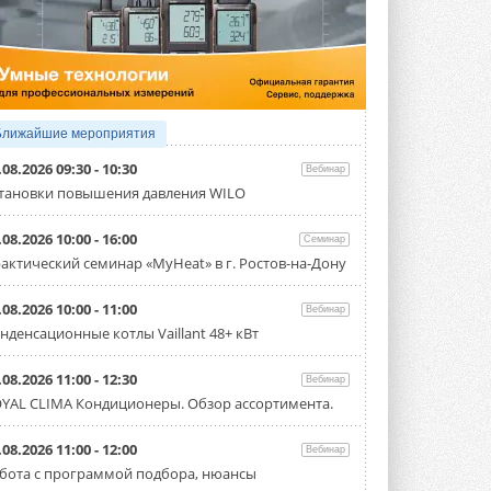
4 АВГУСТА 2026
Тепловые насосы в связке с
солнечной генерацией и
накопителем снижают
потребление на 60%
Исследователи из Италии установили ...
Ближайшие мероприятия
4 АВГУСТА 2026
.08.2026 09:30 - 10:30
Вебинар
«РУСКЛИМАТ Fest 2026» в Уфе
тановки повышения давления WILO
собрал свыше 700 профи
климатической отрасли
.08.2026 10:00 - 16:00
Семинар
Организатором выступил торгово-
производственный холдинг ...
актический семинар «MyHeat» в г. Ростов-на-Дону
3 АВГУСТА 2026
.08.2026 10:00 - 11:00
Вебинар
«Датарк» испытал модульный
нденсационные котлы Vaillant 48+ кВт
ЦОД с плотностью 54 кВт на
стойку
Испытания прошли на собственной
.08.2026 11:00 - 12:30
Вебинар
производственной площадке и были ...
YAL CLIMA Кондиционеры. Обзор ассортимента.
3 АВГУСТА 2026
Samsung выпускает VRF-
.08.2026 11:00 - 12:00
Вебинар
систему DVM на R32
бота с программой подбора, нюансы
Линейка включает семь типоразмеров