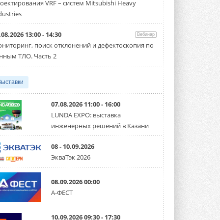
оектирования VRF – систем Mitsubishi Heavy
производительностью от 22,4 до 56 кВт.
Суммарная длина трубопроводов ...
dustries
3 АВГУСТА 2026
.08.2026 13:00 - 14:30
Вебинар
«СиСофт Девелопмент» подвел
ниторинг, поиск отклонений и дефектоскопия по
итоги конкурса студенческих
проектов «ТИМ-лидеры 2026»
нным ТЛО. Часть 2
Новый сезон конкурса «ТИМ-лидеры»
стартует уже в сентябре 2026 года ...
3 АВГУСТА 2026
Выставки
«Русклимат» укрепляет
партнёрство за Уралом
07.08.2026 11:00 - 16:00
Президент Омского землячества в
LUNDA EXPO: выставка
Москве Михаил Тимошенко посетил
инженерных решений в Казани
Омск с трёхдневным рабочим визитом ...
31 ИЮЛЯ 2026
08 - 10.09.2026
Carrier модернизирует
ЭкваТэк 2026
флагманский чиллер AquaEdge
19XR
Чиллер получил новую версию,
08.09.2026 00:00
работающую на хладагенте R1234ze ...
А-ФЕСТ
31 ИЮЛЯ 2026
Mitsubishi расширяет
10.09.2026 09:30 - 17:30