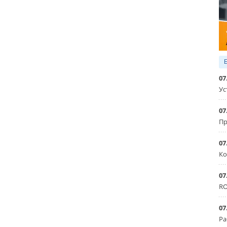
07
Ус
07
Пр
07
Ко
07
RO
07
Ра