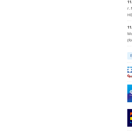
11
г.
HE
11
Мо
(R