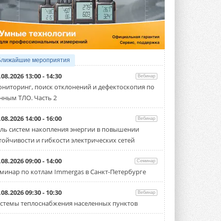
5 АВГУСТА 2026
21-й ежегодный форум
«ЦОД-2026»
Мероприятие пройдет 2-3 сентября в
отеле Radisson Slavyanskaya. Форум
посетит более двух тысяч участников ...
Ближайшие мероприятия
5 АВГУСТА 2026
.08.2026 13:00 - 14:30
Вебинар
Китайская Shenling представила
ниторинг, поиск отклонений и дефектоскопия по
линейку тепловых насосов
нным ТЛО. Часть 2
«воздух-вода» на R290
Серия ThermaX R290 All-In-One
включает три модели ...
.08.2026 14:00 - 16:00
Вебинар
4 АВГУСТА 2026
ль систем накопления энергии в повышении
тойчивости и гибкости электрических сетей
Тепловые насосы в связке с
солнечной генерацией и
накопителем снижают
.08.2026 09:00 - 14:00
Семинар
потребление на 60%
минар по котлам Immergas в Санкт-Петербурге
Исследователи из Италии установили ...
4 АВГУСТА 2026
.08.2026 09:30 - 10:30
Вебинар
«РУСКЛИМАТ Fest 2026» в Уфе
стемы теплоснабжения населенных пунктов
собрал свыше 700 профи
климатической отрасли