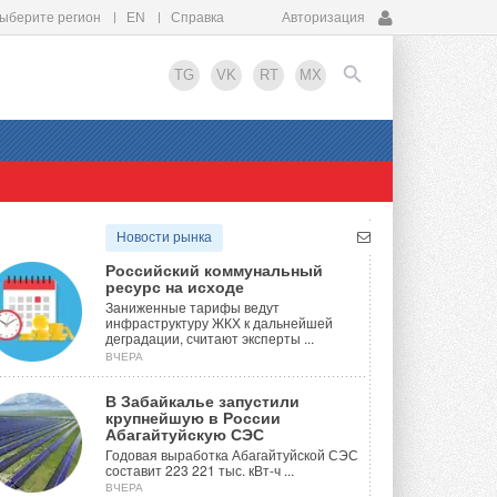
ыберите регион
EN
Справка
Авторизация
TG
VK
RT
MX
EN
Новости рынка
Российский коммунальный
ресурс на исходе
Заниженные тарифы ведут
инфраструктуру ЖКХ к дальнейшей
деградации, считают эксперты ...
ВЧЕРА
В Забайкалье запустили
крупнейшую в России
Абагайтуйскую СЭС
Годовая выработка Абагайтуйской СЭС
составит 223 221 тыс. кВт-ч ...
ВЧЕРА