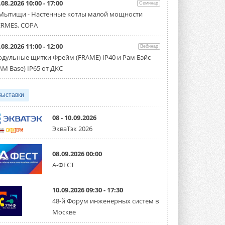
.08.2026 10:00 - 17:00
Семинар
Организатором выступил торгово-
производственный холдинг ...
 Мытищи - Настенные котлы малой мощности
3 АВГУСТА 2026
RMES, COPA
«Датарк» испытал модульный
.08.2026 11:00 - 12:00
ЦОД с плотностью 54 кВт на
Вебинар
стойку
дульные щитки Фрейм (FRAME) IP40 и Рам Бэйс
Испытания прошли на собственной
AM Base) IP65 от ДКС
производственной площадке и были ...
3 АВГУСТА 2026
Выставки
Samsung выпускает VRF-
систему DVM на R32
Линейка включает семь типоразмеров
08 - 10.09.2026
производительностью от 22,4 до 56 кВт.
ЭкваТэк 2026
Суммарная длина трубопроводов ...
3 АВГУСТА 2026
08.09.2026 00:00
«СиСофт Девелопмент» подвел
А-ФЕСТ
итоги конкурса студенческих
проектов «ТИМ-лидеры 2026»
Новый сезон конкурса «ТИМ-лидеры»
10.09.2026 09:30 - 17:30
стартует уже в сентябре 2026 года ...
3 АВГУСТА 2026
48-й Форум инженерных систем в
Москве
«Русклимат» укрепляет