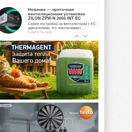
Новинка — приточная
вентиляционная установка
ZILON ZPW-N 2000 INT EC
Серия построена на вентиляторах с EC-
двигателями, что обеспечивает ...
6 АВГУСТА 2026
Учёные ЮУрГУ создали
Реклама
каскадную установку,
объединяющую солнечную и
геотермальную энергию
Природосберегающие технологии ...
6 АВГУСТА 2026
Для Арктики создали
технологию защиты
ветрогенераторов от аварий
Разработка учитывает влияние
мерзлоты, обледенения и снеговых ...
6 АВГУСТА 2026
Реклама
Гибридный тепловой насос PV/T
с одним общим испарителем
Исследователи предложили
конструкцию двухисточникового ...