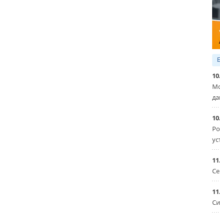
10
Мо
да
10
Ро
ус
11
Се
11
Си