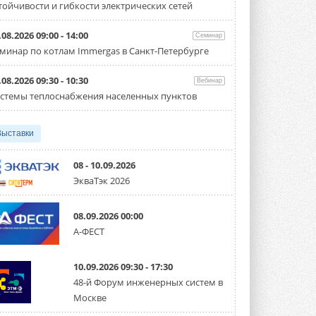
тойчивости и гибкости электрических сетей
Испытания прошли на собственной
производственной площадке и были ...
3 АВГУСТА 2026
.08.2026 09:00 - 14:00
Семинар
минар по котлам Immergas в Санкт-Петербурге
Samsung выпускает VRF-
систему DVM на R32
Линейка включает семь типоразмеров
.08.2026 09:30 - 10:30
Вебинар
производительностью от 22,4 до 56 кВт.
стемы теплоснабжения населенных пунктов
Суммарная длина трубопроводов ...
3 АВГУСТА 2026
Выставки
«СиСофт Девелопмент» подвел
итоги конкурса студенческих
проектов «ТИМ-лидеры 2026»
08 - 10.09.2026
Новый сезон конкурса «ТИМ-лидеры»
ЭкваТэк 2026
стартует уже в сентябре 2026 года ...
3 АВГУСТА 2026
08.09.2026 00:00
«Русклимат» укрепляет
А-ФЕСТ
партнёрство за Уралом
Президент Омского землячества в
Москве Михаил Тимошенко посетил
Омск с трёхдневным рабочим визитом ...
10.09.2026 09:30 - 17:30
31 ИЮЛЯ 2026
48-й Форум инженерных систем в
Москве
Carrier модернизирует