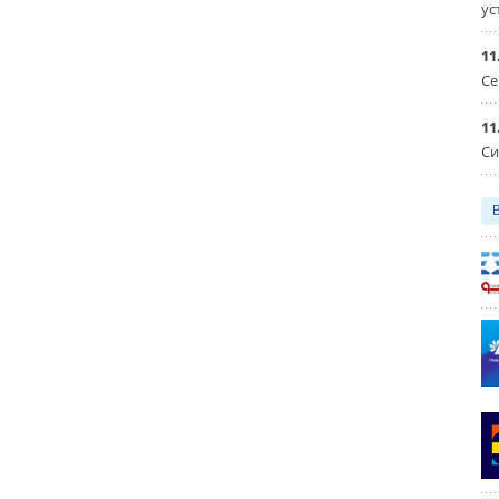
ус
11
Се
11
Си