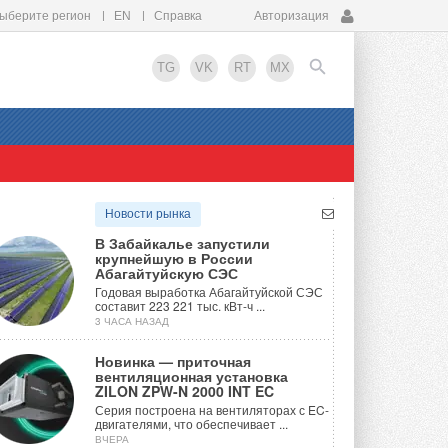
ыберите регион
EN
Справка
Авторизация
TG
VK
RT
MX
EN
Новости рынка
В Забайкалье запустили
крупнейшую в России
Абагайтуйскую СЭС
Годовая выработка Абагайтуйской СЭС
составит 223 221 тыс. кВт-ч ...
3 ЧАСА НАЗАД
Новинка — приточная
вентиляционная установка
ZILON ZPW-N 2000 INT EC
Серия построена на вентиляторах с EC-
двигателями, что обеспечивает ...
ВЧЕРА