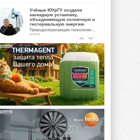
Учёные ЮУрГУ создали
каскадную установку,
объединяющую солнечную и
геотермальную энергию
Природосберегающие технологии ...
ВЧЕРА
Для Арктики создали
Реклама
технологию защиты
ветрогенераторов от аварий
Разработка учитывает влияние
мерзлоты, обледенения и снеговых ...
ВЧЕРА
Гибридный тепловой насос PV/T
с одним общим испарителем
Исследователи предложили
конструкцию двухисточникового ...
5 АВГУСТА 2026
Реклама
21-й ежегодный форум
«ЦОД-2026»
Мероприятие пройдет 2-3 сентября в
отеле Radisson Slavyanskaya. Форум
посетит более двух тысяч участников ...