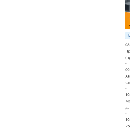
08
Пр
(п
09
Ав
сэ
10
Мо
да
10
Ро