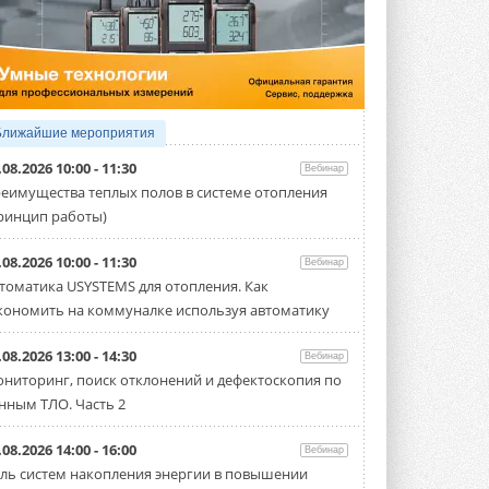
5 АВГУСТА 2026
Китайская Shenling представила
линейку тепловых насосов
«воздух-вода» на R290
Серия ThermaX R290 All-In-One
включает три модели ...
Ближайшие мероприятия
4 АВГУСТА 2026
.08.2026 10:00 - 11:30
Вебинар
Тепловые насосы в связке с
еимущества теплых полов в системе отопления
солнечной генерацией и
ринцип работы)
накопителем снижают
потребление на 60%
Исследователи из Италии установили ...
.08.2026 10:00 - 11:30
Вебинар
4 АВГУСТА 2026
томатика USYSTEMS для отопления. Как
кономить на коммуналке используя автоматику
«РУСКЛИМАТ Fest 2026» в Уфе
собрал свыше 700 профи
климатической отрасли
.08.2026 13:00 - 14:30
Вебинар
Организатором выступил торгово-
ниторинг, поиск отклонений и дефектоскопия по
производственный холдинг ...
нным ТЛО. Часть 2
3 АВГУСТА 2026
«Датарк» испытал модульный
.08.2026 14:00 - 16:00
Вебинар
ЦОД с плотностью 54 кВт на
ль систем накопления энергии в повышении
стойку