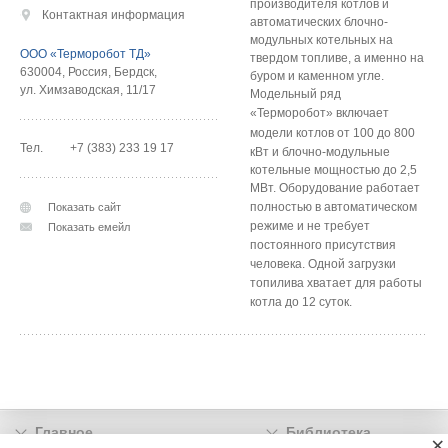
производителя котлов и
Контактная информация
автоматических блочно-
модульных котельных на
ООО «Терморобот ТД»
твердом топливе, а именно на
630004
,
Россия
,
Бердск
,
буром и каменном угле.
ул. Химзаводская, 11/17
Модельный ряд
«
Терморобот»
включает
модели
котлов
от 100 до 800
Тел.
+7 (383) 233 19 17
кВт и блочно-модульные
котельные мощностью до 2,5
МВт.
Оборудование работает
полностью в автоматическом
Показать сайт
режиме и не требует
Показать емейл
постоянного присутствия
человека. Одной загрузки
топилива хватает для работы
котла до 12 суток.
Главное
Библиотека
×