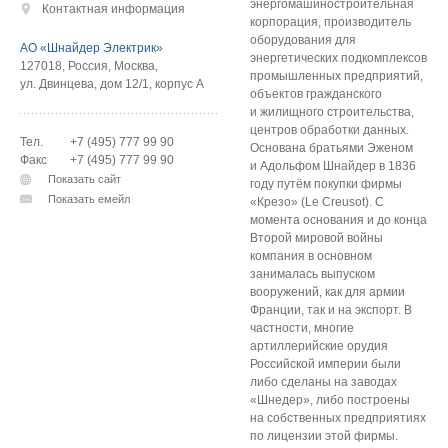
энергомашиностроительная
Контактная информация
корпорация, производитель
оборудования для
АО «Шнайдер Электрик»
энергетических подкомплексов
127018
,
Россия
,
Москва
,
промышленных предприятий,
ул. Двинцева, дом 12/1, корпус А
объектов гражданского
и жилищного строительства,
центров обработки данных.
Тел.
+7 (495) 777 99 90
Основана братьями Эженом
Факс
+7 (495) 777 99 90
и Адольфом Шнайдер в 1836
Показать сайт
году путём покупки фирмы
Показать емейл
«Крезо» (Le Creusot). С
момента основания и до конца
Второй мировой войны
компания в основном
занималась выпуском
вооружений, как для армии
Франции, так и на экспорт. В
частности, многие
артиллерийские орудия
Российской империи были
либо сделаны на заводах
«Шнедер», либо построены
на собственных предприятиях
по лицензии этой фирмы.