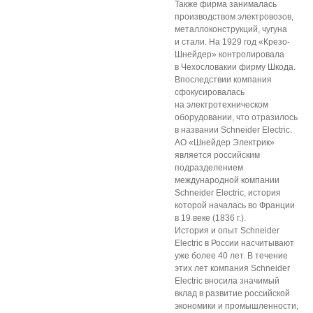
Также фирма занималась
производством электровозов,
металлоконструкций, чугуна
и стали. На 1929 год «Крезо-
Шнейдер» контролировала
в Чехословакии фирму Шкода.
Впоследствии компания
сфокусировалась
на электротехническом
оборудовании, что отразилось
в названии Schneider Electric.
АО «Шнейдер Электрик»
является российским
подразделением
международной компании
Schneider Electric, история
которой началась во Франции
в 19 веке (1836 г.).
История и опыт Schneider
Electric в России насчитывают
уже более 40 лет. В течение
этих лет компания Schneider
Electric вносила значимый
вклад в развитие российской
экономики и промышленности,