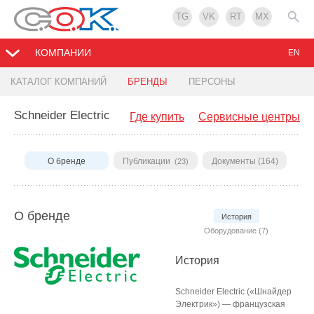
TG
VK
RT
MX
КОМПАНИИ
EN
КАТАЛОГ КОМПАНИЙ
БРЕНДЫ
ПЕРСОНЫ
Schneider Electric
Где купить
Сервисные центры
О бренде
Публикации
Документы (164)
(23)
О бренде
История
Оборудование (7)
История
Schneider Electric («Шнайдер
Электрик») — французская