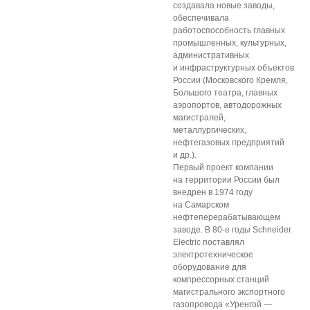
создавала новые заводы,
обеспечивала
работоспособность главных
промышленных, культурных,
административных
и инфраструктурных объектов
России (Московского Кремля,
Большого театра, главных
аэропортов, автодорожных
магистралей,
металлургических,
нефтегазовых предприятий
и др.).
Первый проект компании
на территории России был
внедрен в 1974 году
на Самарском
нефтеперерабатывающем
заводе. В 80-е годы Schneider
Electric поставлял
электротехническое
оборудование для
компрессорных станций
магистрального экспортного
газопровода «Уренгой —