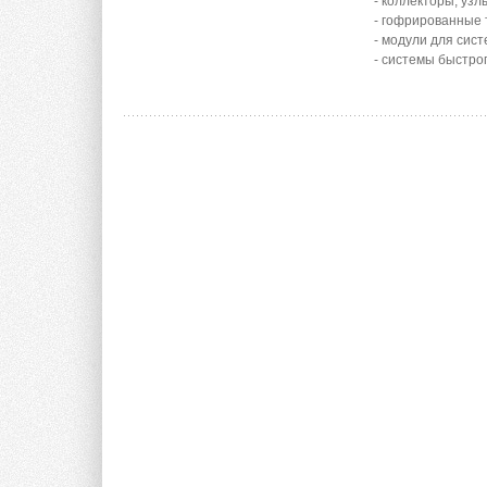
- коллекторы, уз
- гофрированные 
- модули для сис
- системы быстро