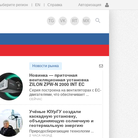
ыберите регион
EN
Справка
Авторизация
TG
VK
RT
MX
EN
Новости рынка
Новинка — приточная
вентиляционная установка
ZILON ZPW-N 2000 INT EC
Серия построена на вентиляторах с EC-
двигателями, что обеспечивает ...
СЕЙЧАС
Учёные ЮУрГУ создали
каскадную установку,
объединяющую солнечную и
геотермальную энергию
Природосберегающие технологии ...
2 ЧАСА НАЗАД