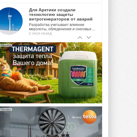
Для Арктики создали
технологию защиты
ветрогенераторов от аварий
Разработка учитывает влияние
мерзлоты, обледенения и снеговых ...
2 ЧАСА НАЗАД
Гибридный тепловой насос PV/T
Реклама
с одним общим испарителем
Исследователи предложили
конструкцию двухисточникового ...
24 ЧАСА НАЗАД
21-й ежегодный форум
«ЦОД-2026»
Мероприятие пройдет 2-3 сентября в
отеле Radisson Slavyanskaya. Форум
посетит более двух тысяч участников ...
ВЧЕРА
Реклама
Китайская Shenling представила
линейку тепловых насосов
«воздух-вода» на R290
Серия ThermaX R290 All-In-One
включает три модели ...