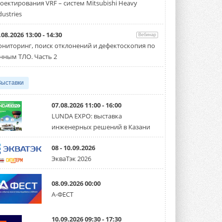
оектирования VRF – систем Mitsubishi Heavy
производительностью от 22,4 до 56 кВт.
Суммарная длина трубопроводов ...
dustries
3 АВГУСТА 2026
.08.2026 13:00 - 14:30
Вебинар
«СиСофт Девелопмент» подвел
ниторинг, поиск отклонений и дефектоскопия по
итоги конкурса студенческих
проектов «ТИМ-лидеры 2026»
нным ТЛО. Часть 2
Новый сезон конкурса «ТИМ-лидеры»
стартует уже в сентябре 2026 года ...
3 АВГУСТА 2026
Выставки
«Русклимат» укрепляет
партнёрство за Уралом
07.08.2026 11:00 - 16:00
Президент Омского землячества в
LUNDA EXPO: выставка
Москве Михаил Тимошенко посетил
инженерных решений в Казани
Омск с трёхдневным рабочим визитом ...
31 ИЮЛЯ 2026
08 - 10.09.2026
Carrier модернизирует
ЭкваТэк 2026
флагманский чиллер AquaEdge
19XR
Чиллер получил новую версию,
08.09.2026 00:00
работающую на хладагенте R1234ze ...
А-ФЕСТ
31 ИЮЛЯ 2026
Mitsubishi расширяет
10.09.2026 09:30 - 17:30