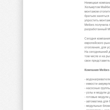
Немецкая компа
Хельмутом Майбес
монтажом отопите
братьев заняться
упростить монтаж,
Meibes получила 
разработанный M
Сегодня компания
европейского рын
отопления, для у
На сегодняшний д
том числе и на р
свое представите
Компания Meibes
- водонагреватели
- емкости-аккуму
- насосные групп
- узлы и модули д
- готовые модули 
- автоматика для
- модульные блок