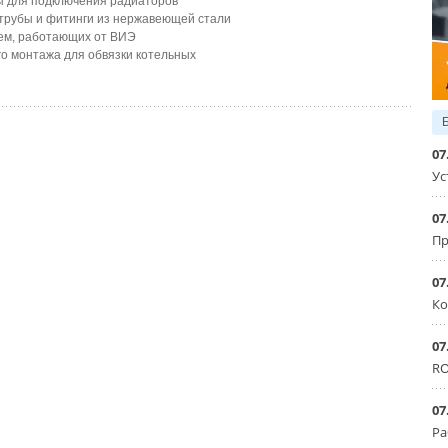
лы для подключения радиаторов
трубы и фитинги из нержавеющей стали
тем, работающих от ВИЭ
го монтажа для обвязки котельных
07
Ус
07
Пр
07
Ко
07
RO
07
Ра