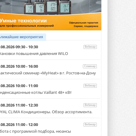
4 АВГУСТА 2026
Тепловые насосы в связке с
солнечной генерацией и
накопителем снижают
потребление на 60%
Исследователи из Италии установили ...
Ближайшие мероприятия
4 АВГУСТА 2026
.08.2026 09:30 - 10:30
Вебинар
«РУСКЛИМАТ Fest 2026» в Уфе
тановки повышения давления WILO
собрал свыше 700 профи
климатической отрасли
.08.2026 10:00 - 16:00
Семинар
Организатором выступил торгово-
производственный холдинг ...
актический семинар «MyHeat» в г. Ростов-на-Дону
3 АВГУСТА 2026
.08.2026 10:00 - 11:00
Вебинар
«Датарк» испытал модульный
нденсационные котлы Vaillant 48+ кВт
ЦОД с плотностью 54 кВт на
стойку
Испытания прошли на собственной
.08.2026 11:00 - 12:30
Вебинар
производственной площадке и были ...
YAL CLIMA Кондиционеры. Обзор ассортимента.
3 АВГУСТА 2026
Samsung выпускает VRF-
.08.2026 11:00 - 12:00
Вебинар
систему DVM на R32
бота с программой подбора, нюансы
Линейка включает семь типоразмеров