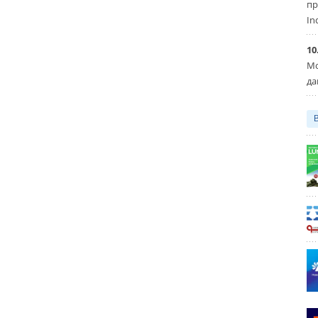
пр
In
10
Мо
да