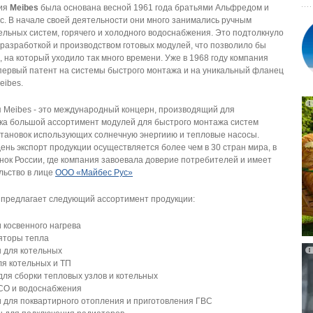
ния
Meibes
была основана весной 1961 года братьями Альфредом и
. В начале своей деятельности они много занимались ручным
льных систем, горячего и холодного водоснабжения. Это подтолкнуло
 разработкой и производством готовых модулей, что позволило бы
 на который уходило так много времени. Уже в 1968 году компания
первый патент на системы быстрого монтажа и на уникальный фланец
eibes.
 Meibes - это международный концерн, производящий для
ка большой ассортимент модулей для быстрого монтажа систем
становок использующих солнечную энергиию и тепловые насосы.
ень экспорт продукции осуществляется более чем в 30 стран мира, в
ынок России, где компания завоевала доверие потребителей и имеет
льство в лице
ООО «Майбес Рус»
предлагает следующий ассортимент продукции:
 косвенного нагрева
ляторы тепла
ы для котельных
ля котельных и ТП
для сборки тепловых узлов и котельных
 СО и водоснабжения
и для поквартирного отопления и приготовления ГВС