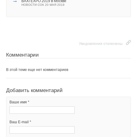
→
BAXI EXPO 2019 в Москве
НОВОСТИ СОК 20 МАЯ 2019
Текст комментария
Уведомления отключены
Комментарии
Уведомления отключены
В этой теме еще нет комментариев
Комментарии
Добавить комментарий
В этой теме еще нет комментариев
Ваше имя *
Добавить комментарий
Ваш E-mail *
Ваше имя *
Ваш E-mail *
Текст комментария