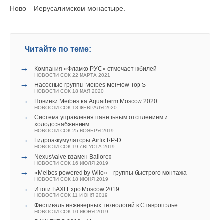
Новые тепловентиляторы SWH от компании Frico
Zehnder ComfoAir Q
Ново – Иерусалимском монастыре.
НОВОСТИ СОК 25 ДЕКАБРЯ 2012
НОВОСТИ СОК 27 МАРТА 2015
→
Обновленный веб-сайт Frico
НОВОСТИ СОК 14 МАРТА 2012
→
Инфракрасные электрообогреватели
ЖУРНАЛ СОК МАРТ 2010
→
Читайте по теме:
Электрические инфракрасные обогреватели
ЖУРНАЛ СОК МАЙ 2007
→
Применение инфракрасного отопления для крытых
→
Компания «Фламко РУС» отмечает юбилей
спортивных сооружений с ледовым покрытием
Уведомления отключены
НОВОСТИ СОК 22 МАРТА 2021
ЖУРНАЛ СОК ИЮЛЬ 2006
→
Насосные группы Meibes MeiFlow Top S
→
Тепловые завесы НПО «ТЕПЛОМАШ»: изделия высокого
Комментарии
НОВОСТИ СОК 18 МАЯ 2020
качества, востребованные рынком
→
Новинки Meibes на Aquatherm Moscow 2020
ЖУРНАЛ СОК СЕНТЯБРЬ 2005
НОВОСТИ СОК 18 ФЕВРАЛЯ 2020
→
Тепловые завесы: принцип действия, характеристики,
→
В этой теме еще нет комментариев
Система управления панельным отоплением и
обзор рынка
холодоснабжением
ЖУРНАЛ СОК МАРТ 2004
НОВОСТИ СОК 25 НОЯБРЯ 2019
→
Воздушно-тепловые завесы. Энергетические
→
Гидроаккумуляторы Airfix RP-D
характеристики. Критерий подбора воздушно-тепловых
Добавить комментарий
НОВОСТИ СОК 19 АВГУСТА 2019
завес
→
ЖУРНАЛ СОК АВГУСТ 2003
NexusValve взамен Ballorex
→
НОВОСТИ СОК 16 ИЮЛЯ 2019
Инфракрасное отопление производственных
Ваше имя *
→
помещений – от проекта до внедрения
«Meibes powered by Wilo» – группы быстрого монтажа
ЖУРНАЛ СОК ФЕВРАЛЬ 2003
НОВОСТИ СОК 18 ИЮНЯ 2019
→
→
Тепловые пушки
Итоги BAXI Expo Moscow 2019
ЖУРНАЛ СОК НОЯБРЬ 2002
НОВОСТИ СОК 11 ИЮНЯ 2019
Ваш E-mail *
→
Фестиваль инженерных технологий в Ставрополье
НОВОСТИ СОК 10 ИЮНЯ 2019