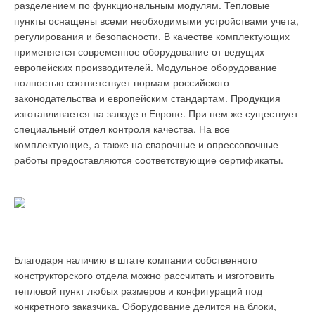
Прежде всего, сегодня наблюдается тенденция к переходу
разделением по функциональным модулям. Тепловые
на пониженный график температур прямой и обратной воды
пункты оснащены всеми необходимыми устройствами учета,
в 95/70 °C и даже ниже. Согласно данным исследований [3],
регулирования и безопасности. В качестве комплектующих
Табл. 4. Экономия за счет
фактическая температура сетевой воды, отпускаемой ТЭЦ,
применяется современное оборудование от ведущих
использования
во многих городах не превышает 80–90 °С вместо расчетных
европейских производителей. Модульное оборудование
прерывистого
130–150 °C. Аналогичная ситуация сложилась, например, на
полностью соответствует нормам российского
отопления*
промышленной площадке ОАО «ММК».
законодательства и европейским стандартам. Продукция
изготавливается на заводе в Европе. При нем же существует
По результатам численного моделирования выполнен расчет
В настоящее время для большинства объектов
специальный отдел контроля качества. На все
экономии тепловой энергии при прерывистом отоплении в
промышленной площадки ОАО «ММК» принят
комплектующие, а также на сварочные и опрессовочные
условиях применения четырех видов отопительных
низкотемпературный график теплоснабжения 95/70 °C.
работы предоставляются соответствующие сертификаты.
приборов. Установлено, что наибольшая экономия теплоты
Ранее потребителям отпускался теплоноситель с более
наблюдается при использовании конвектора или радиатора,
высокими параметрами. Однако для сегодняшних условий
поскольку они обеспечивают самый быстрый темп
такой режим признан неэффективным, причем не только
разогрева.
потому, что вырабатывать высокотемпературный
теплоноситель и поддерживать столь высокую его
Панельные отопительные приборы непригодны для
температуру в подающих теплопроводах крайне сложно [3],
прерывистого отопления, так как характеризуются
Благодаря наличию в штате компании собственного
но и вследствие введения ограничений на поставки
значительной тепловой инерцией. Вопрос сокращения
конструкторского отдела можно рассчитать и изготовить
природного газа.
количества энергии, потребляемой для поддержания
тепловой пункт любых размеров и конфигураций под
требуемых условий микроклимата в отапливаемых
конкретного заказчика. Оборудование делится на блоки,
При этом следует заметить, что до настоящего времени нет