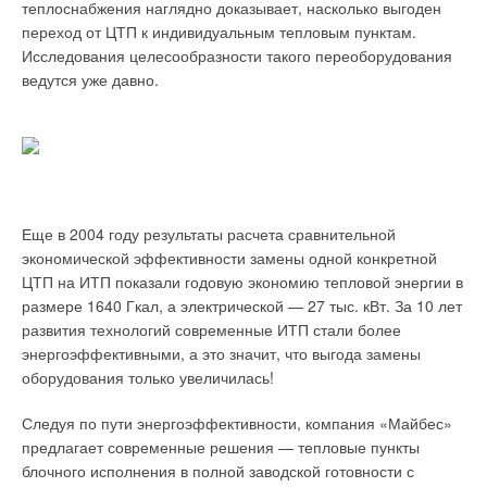
теплофикация при совместном производстве тепловой и
теплоснабжения наглядно доказывает, насколько выгоден
электрической энергии на тепловых электрических станциях
переход от ЦТП к индивидуальным тепловым пунктам.
(ТЭС) или теплоэлектроцентралях (ТЭЦ). На сегодняшний
Исследования целесообразности такого переоборудования
Табл. 1. Длительность
день в работе систем централизованного теплоснабжения
ведутся уже давно.
периода достижения
существуют определенные сложности [1–3], которые ведут к
исходной температуры
невозможности соблюдения проектных тепловых и
воздуха*
гидравлических режимов.
Возврат к проектным параметрам по разным причинам
практически невозможен, поэтому многие специалисты
Табл. 2. Дополнительные
Еще в 2004 году результаты расчета сравнительной
решают данную проблему путем автоматизации систем,
затраты теплоты*
экономической эффективности замены одной конкретной
частичным переходом на децентрализованное
ЦТП на ИТП показали годовую экономию тепловой энергии в
теплоснабжение, либо на теплоснабжение с пониженными
размере 1640 Гкал, а электрической — 27 тыс. кВт. За 10 лет
температурными параметрами теплоносителя.
развития технологий современные ИТП стали более
энергоэффективными, а это значит, что выгода замены
Табл. 3. Экономия
оборудования только увеличилась!
теплоты за счет
прерывистого режима
Следуя по пути энергоэффективности, компания «Майбес»
работы системы
предлагает современные решения — тепловые пункты
отопления*
блочного исполнения в полной заводской готовности с