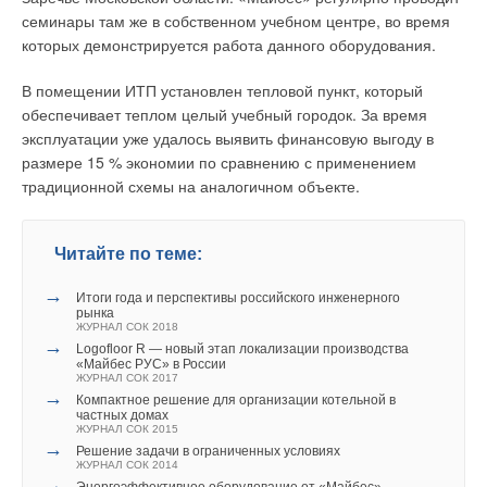
является все-таки не высокотемпературное, а
переноса.
семинары там же в собственном учебном центре, во время
низкотемпературное теплоснабжение [3, 6, 7]. Несомненным
которых демонстрируется работа данного оборудования.
достоинством пониженной температуры теплоносителя в
Приняты во внимание геометрические и конструктивные
теплопроводах являются низкие по сравнению с
особенности ограждений и заполнений световых проемов.
В помещении ИТП установлен тепловой пункт, который
высокотемпературными режимами тепловые потери при
Удовлетворительная степень соответствия двумерной
обеспечивает теплом целый учебный городок. За время
транспортировке.
модели реальным трехмерным процессам проверена в
эксплуатации уже удалось выявить финансовую выгоду в
экспериментах. Дифференциальные уравнения переноса,
размере 15 % экономии по сравнению с применением
В частности, в наших исследованиях было установлено, что
входящие в разработанную модель, приведены в работе [1].
традиционной схемы на аналогичном объекте.
потери теплоты при транспортировке будут наименьшими,
Проанализируем задачу о прерывистом отоплении
если температура теплоносителя в подающих магистралях
общественного помещения.
будет составлять порядка 100 °C [8]. Кроме того,
Читайте по теме:
низкотемпературные параметры теплоносителя удобны с
Расчетная область представляет собой вертикальный разрез
точки зрения эксплуатации систем отопления, так как для
→
помещения, расположенного на нижнем этаже, по центру
Итоги года и перспективы российского инженерного
таких параметров характерны невысокие температуры
рынка
окна. Снизу находится подвал. Высота помещения
ЖУРНАЛ СОК 2018
поверхности радиаторов, увеличенные их площади
составляет 2,5 м, длина — 6 м. Наружные и внутренние
→
Logofloor R — новый этап локализации производства
поверхности, что обеспечивает более равномерное
«Майбес РУС» в России
ограждения выполнены с использованием железобетонных
распределение тепловых потоков в помещении и т.п.
ЖУРНАЛ СОК 2017
конструкций. Подробная информация о конструкции
→
Компактное решение для организации котельной в
ограждений, внешний вид расчетной области, а также
частных домах
С другой стороны, для доставки потребителям требуемого
ЖУРНАЛ СОК 2015
характер распределений полей температуры и скорости при
→
количества теплоты при пониженных параметрах
Решение задачи в ограниченных условиях
различных вариантах работы отопительных приборов
ЖУРНАЛ СОК 2014
теплоносителя необходимо увеличить его расход. Все это
→